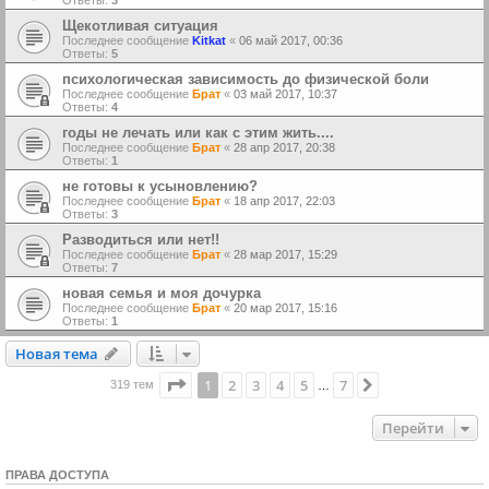
Ответы:
3
Щекотливая ситуация
Последнее сообщение
Kitkat
«
06 май 2017, 00:36
Ответы:
5
психологическая зависимость до физической боли
Последнее сообщение
Брат
«
03 май 2017, 10:37
Ответы:
4
годы не лечать или как с этим жить....
Последнее сообщение
Брат
«
28 апр 2017, 20:38
Ответы:
1
не готовы к усыновлению?
Последнее сообщение
Брат
«
18 апр 2017, 22:03
Ответы:
3
Разводиться или нет!!
Последнее сообщение
Брат
«
28 мар 2017, 15:29
Ответы:
7
новая семья и моя дочурка
Последнее сообщение
Брат
«
20 мар 2017, 15:16
Ответы:
1
Новая тема
Н
о
в
а
я
т
е
м
а
Страница
1
из
7
1
2
3
4
5
7
След.
319 тем
…
Перейти
ПРАВА ДОСТУПА