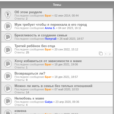
Темы
Об этом разделе
Последнее сообщение
Брат
«
02 июн 2014, 00:44
Ответы:
2
Муж требует чтобы я переехала в его город
Последнее сообщение
Алла З.
«
04 окт 2023, 16:11
Брезгливость и создание семьи
Последнее сообщение
Попугай
«
26 май 2023, 18:57
Третий ребёнок без отца
Последнее сообщение
Брат
«
20 сен 2022, 15:12
Ответы:
25
1
2
Хочу избавиться от зависимости к маме
Последнее сообщение
Брат
«
18 дек 2021, 19:06
Ответы:
1
Возвращаться ли?
Последнее сообщение
Брат
«
18 дек 2021, 18:57
Ответы:
9
Можно ли жить в семье без теплых отношений
Последнее сообщение
Брат
«
07 май 2020, 10:53
Ответы:
14
Нелюбовь к маме
Последнее сообщение
Galya
«
23 апр 2020, 09:36
Ответы:
4
измена