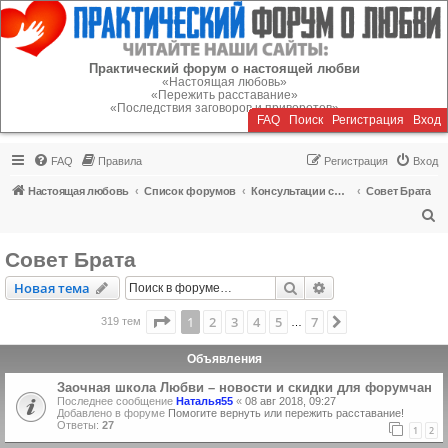
Регистрация
Практический форум о настоящей любви
«Настоящая любовь»
«Пережить расставание»
«Последствия заговоров и приворотов»
FAQ
Поиск
Р
е
г
и
с
т
р
а
ц
и
я
Вход
FAQ
Правила
Р
е
г
и
с
т
р
а
ц
и
я
Вход
Настоящая любовь
Список форумов
Консультации специалистов
Совет Брата
П
о
Совет Брата
и
Новая тема
Поиск
Расширенный пои
Н
о
в
а
я
т
е
м
а
с
к
Страница
1
из
7
1
2
3
4
5
7
След.
319 тем
…
Объявления
Заочная школа Любви – новости и скидки для форумчан
Последнее сообщение
Наталья55
«
08 авг 2018, 09:27
Добавлено в форуме
Помогите вернуть или пережить расставание!
Ответы:
27
1
2