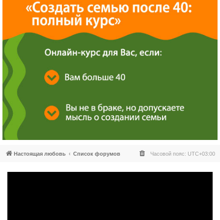
Настоящая любовь
Список форумов
Часовой пояс:
UTC+03:00