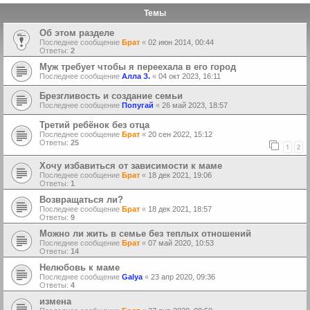
Темы
Об этом разделе
Последнее сообщение
Брат
«
02 июн 2014, 00:44
Ответы:
2
Муж требует чтобы я переехала в его город
Последнее сообщение
Алла З.
«
04 окт 2023, 16:11
Брезгливость и создание семьи
Последнее сообщение
Попугай
«
26 май 2023, 18:57
Третий ребёнок без отца
Последнее сообщение
Брат
«
20 сен 2022, 15:12
Ответы:
25
1
2
Хочу избавиться от зависимости к маме
Последнее сообщение
Брат
«
18 дек 2021, 19:06
Ответы:
1
Возвращаться ли?
Последнее сообщение
Брат
«
18 дек 2021, 18:57
Ответы:
9
Можно ли жить в семье без теплых отношений
Последнее сообщение
Брат
«
07 май 2020, 10:53
Ответы:
14
Нелюбовь к маме
Последнее сообщение
Galya
«
23 апр 2020, 09:36
Ответы:
4
измена