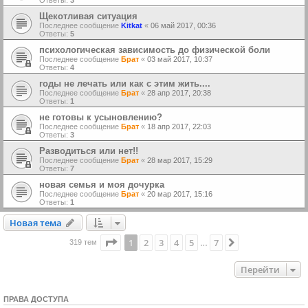
Ответы:
3
Щекотливая ситуация
Последнее сообщение
Kitkat
«
06 май 2017, 00:36
Ответы:
5
психологическая зависимость до физической боли
Последнее сообщение
Брат
«
03 май 2017, 10:37
Ответы:
4
годы не лечать или как с этим жить....
Последнее сообщение
Брат
«
28 апр 2017, 20:38
Ответы:
1
не готовы к усыновлению?
Последнее сообщение
Брат
«
18 апр 2017, 22:03
Ответы:
3
Разводиться или нет!!
Последнее сообщение
Брат
«
28 мар 2017, 15:29
Ответы:
7
новая семья и моя дочурка
Последнее сообщение
Брат
«
20 мар 2017, 15:16
Ответы:
1
Новая тема
Н
о
в
а
я
т
е
м
а
Страница
1
из
7
1
2
3
4
5
7
След.
319 тем
…
Перейти
ПРАВА ДОСТУПА