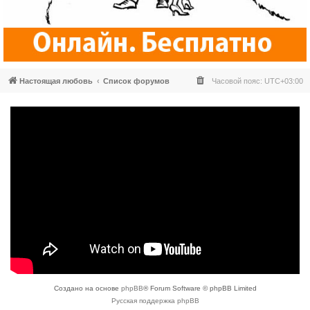
Настоящая любовь
Список форумов
Часовой пояс:
UTC+03:00
Создано на основе
phpBB
® Forum Software © phpBB Limited
Русская поддержка phpBB