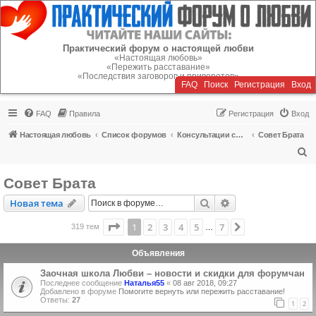
Регистрация
Практический форум о настоящей любви
«Настоящая любовь»
«Пережить расставание»
«Последствия заговоров и приворотов»
FAQ
Поиск
Р
е
г
и
с
т
р
а
ц
и
я
Вход
FAQ
Правила
Р
е
г
и
с
т
р
а
ц
и
я
Вход
Настоящая любовь
Список форумов
Консультации специалистов
Совет Брата
П
о
Совет Брата
и
Новая тема
Поиск
Расширенный пои
Н
о
в
а
я
т
е
м
а
с
к
Страница
1
из
7
1
2
3
4
5
7
След.
319 тем
…
Объявления
Заочная школа Любви – новости и скидки для форумчан
Последнее сообщение
Наталья55
«
08 авг 2018, 09:27
Добавлено в форуме
Помогите вернуть или пережить расставание!
Ответы:
27
1
2