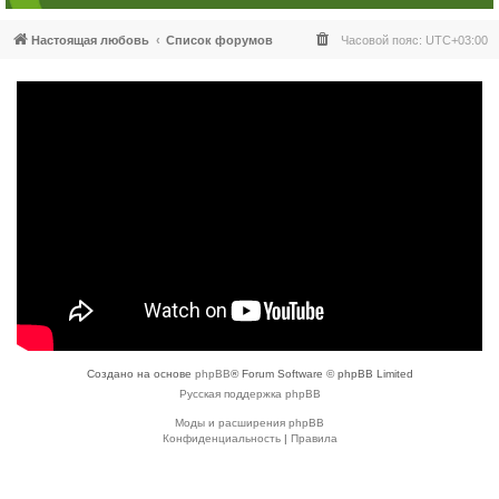
Настоящая любовь
Список форумов
Часовой пояс:
UTC+03:00
Создано на основе
phpBB
® Forum Software © phpBB Limited
Русская поддержка phpBB
Моды и расширения phpBB
Конфиденциальность
|
Правила