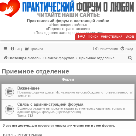
Регистрация
Практический форум о настоящей любви
«Настоящая любовь»
«Пережить расставание»
«Последствия заговоров и приворотов»
FAQ
Поиск
Р
е
г
и
с
т
р
а
ц
и
я
Вход
FAQ
Правила
Р
е
г
и
с
т
р
а
ц
и
я
Вход
П
Настоящая любовь
Список форумов
Приемное отделение
о
Приемное отделение
и
Форум
с
к
Важнейшее
Правила форума здесь. Их незнание не освобождает от ответственности!
Темы:
16
Связь с администрацией форума
В данном разделе вы можете задать все интересующие вас вопросы
администрации форума (Премодерация).
Темы:
712
У вас нет доступа для просмотра списка или чтения тем в этом форуме.
ВХОД
•
Р
Е
Г
И
С
Т
Р
А
Ц
И
Я