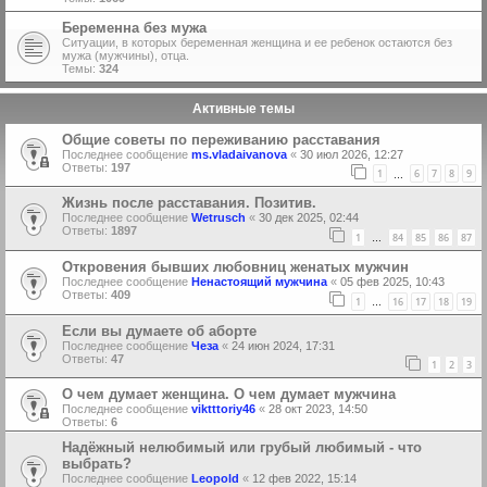
Беременна без мужа
Ситуации, в которых беременная женщина и ее ребенок остаются без
мужа (мужчины), отца.
Темы:
324
Активные темы
Общие советы по переживанию расставания
Последнее сообщение
ms.vladaivanova
«
30 июл 2026, 12:27
Ответы:
197
1
6
7
8
9
…
Жизнь после расставания. Позитив.
Последнее сообщение
Wetrusch
«
30 дек 2025, 02:44
Ответы:
1897
1
84
85
86
87
…
Откровения бывших любовниц женатых мужчин
Последнее сообщение
Ненастоящий мужчина
«
05 фев 2025, 10:43
Ответы:
409
1
16
17
18
19
…
Если вы думаете об аборте
Последнее сообщение
Чеза
«
24 июн 2024, 17:31
Ответы:
47
1
2
3
О чем думает женщина. О чем думает мужчина
Последнее сообщение
viktttoriy46
«
28 окт 2023, 14:50
Ответы:
6
Надёжный нелюбимый или грубый любимый - что
выбрать?
Последнее сообщение
Leopold
«
12 фев 2022, 15:14