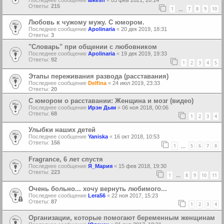
Ответы:
215
1
7
8
9
10
…
Любовь к чужому мужу. С юмором.
Последнее сообщение
Apolinaria
«
20 дек 2019, 18:31
Ответы:
3
"Словарь" при общении с любовником
Последнее сообщение
Apolinaria
«
19 дек 2019, 19:33
Ответы:
92
1
2
3
4
5
Этапы переживания развода (расставания)
Последнее сообщение
Delfina
«
24 июл 2019, 23:33
Ответы:
20
С юмором о расставании: Женщина и мозг (видео)
Последнее сообщение
Ирэн Дым
«
06 ноя 2018, 00:06
Ответы:
68
1
2
3
4
Улыбки наших детей
Последнее сообщение
Yaniska
«
16 окт 2018, 10:53
Ответы:
156
1
5
6
7
8
…
Fragrance, 6 лет спустя
Последнее сообщение
Я_Мария
«
15 фев 2018, 19:30
Ответы:
223
1
8
9
10
11
…
Очень больно... хочу вернуть любимого...
Последнее сообщение
Lera56
«
22 ноя 2017, 15:23
Ответы:
87
1
2
3
4
Организации, которые помогают беременным женщинам