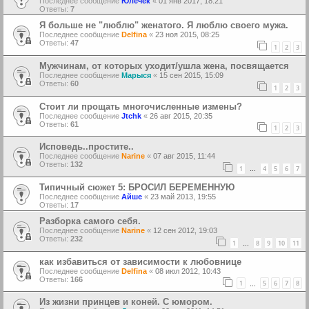
Последнее сообщение
Юлечек
«
01 янв 2017, 18:21
Ответы:
7
Я больше не "люблю" женатого. Я люблю своего мужа.
Последнее сообщение
Delfina
«
23 ноя 2015, 08:25
Ответы:
47
1
2
3
Мужчинам, от которых уходит/ушла жена, посвящается
Последнее сообщение
Марыся
«
15 сен 2015, 15:09
Ответы:
60
1
2
3
Стоит ли прощать многочисленные измены?
Последнее сообщение
Jtchk
«
26 авг 2015, 20:35
Ответы:
61
1
2
3
Исповедь..простите..
Последнее сообщение
Narine
«
07 авг 2015, 11:44
Ответы:
132
1
4
5
6
7
…
Типичный сюжет 5: БРОСИЛ БЕРЕМЕННУЮ
Последнее сообщение
Айше
«
23 май 2013, 19:55
Ответы:
17
Разборка самого себя.
Последнее сообщение
Narine
«
12 сен 2012, 19:03
Ответы:
232
1
8
9
10
11
…
как избавиться от зависимости к любовнице
Последнее сообщение
Delfina
«
08 июл 2012, 10:43
Ответы:
166
1
5
6
7
8
…
Из жизни принцев и коней. С юмором.