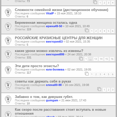
Ответы:
73
1
2
3
4
Сложности семейной жизни (дистанционное обучение)
Последнее сообщение
VitalP
«
15 ноя 2021, 18:10
Ответы:
6
Беременная женщина осталась одна
Последнее сообщение
ирина49-50
«
10 ноя 2021, 10:49
Ответы:
119
1
2
3
4
5
6
РОССИЙСКИЕ КРИЗИСНЫЕ ЦЕНТРЫ ДЛЯ ЖЕНЩИН
Последнее сообщение
виктория53
«
02 ноя 2021, 15:35
Ответы:
5
какие уроки можно извлечь из измены?
Последнее сообщение
виктория999
«
24 окт 2021, 20:38
Ответы:
331
1
13
14
15
16
…
Эти дети просто эгоисты?
Последнее сообщение
юля беляева
«
02 окт 2021, 19:05
Ответы:
117
1
2
3
4
5
6
советы как держать себя в руках
Последнее сообщение
елена00-88
«
16 сен 2021, 19:08
Ответы:
61
1
2
3
Забавно о том, как девушек губят.
Последнее сообщение
gumgam
«
21 июн 2021, 17:43
Ответы:
10
Как скоро после расставания стоит вступать в новые
отношения
Последнее сообщение
alkesh
«
03 фев 2021, 20:14