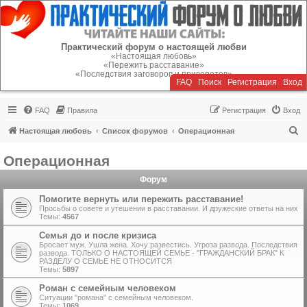
Регистрация
Практический форум о настоящей любви
«Настоящая любовь»
«Пережить расставание»
«Последствия заговоров и приворотов»
FAQ
Поиск
Р
е
г
и
с
т
р
а
ц
и
я
Вход
FAQ
Правила
Р
е
г
и
с
т
р
а
ц
и
я
Вход
П
Настоящая любовь
Список форумов
Операционная
о
Операционная
и
Форум
с
к
Помогите вернуть или пережить расставание!
Просьбы о совете и утешении в расставании. И дружеские ответы на них
Темы:
4567
Семья до и после кризиса
Бросает муж. Ушла жена. Хочу развестись. Угроза развода. Последствия
развода. ТОЛЬКО О НАСТОЯЩЕЙ СЕМЬЕ - "ГРАЖДАНСКИЙ БРАК" К
РАЗДЕЛУ О СЕМЬЕ НЕ ОТНОСИТСЯ
Темы:
5897
Роман с семейным человеком
Ситуации "романа" с семейным человеком.
Темы:
1069