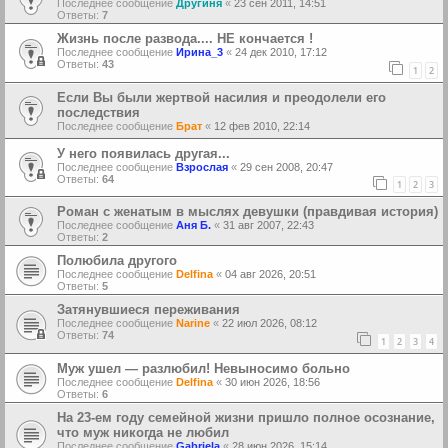
Последнее сообщение
Другиня
«
23 сен 2011, 14:51
Ответы:
7
Жизнь после развода.... НЕ кончается !
Последнее сообщение
Ирина_3
«
24 дек 2010, 17:12
Ответы:
43
1
2
Если Вы были жертвой насилия и преодолели его
последствия
Последнее сообщение
Брат
«
12 фев 2010, 22:14
У него появилась другая...
Последнее сообщение
Взрослая
«
29 сен 2008, 20:47
Ответы:
64
1
2
3
Роман с женатым в мыслях девушки (правдивая история)
Последнее сообщение
Аня Б.
«
31 авг 2007, 22:43
Ответы:
2
Полюбила другого
Последнее сообщение
Delfina
«
04 авг 2026, 20:51
Ответы:
5
Затянувшиеся переживания
Последнее сообщение
Narine
«
22 июл 2026, 08:12
Ответы:
74
1
2
3
4
Муж ушел — разлюбил! Невыносимо больно
Последнее сообщение
Delfina
«
30 июн 2026, 18:56
Ответы:
6
На 23-ем году семейной жизни пришло полное осознание,
что муж никогда не любил
Последнее сообщение
Gabriela
«
28 июн 2026, 15:14