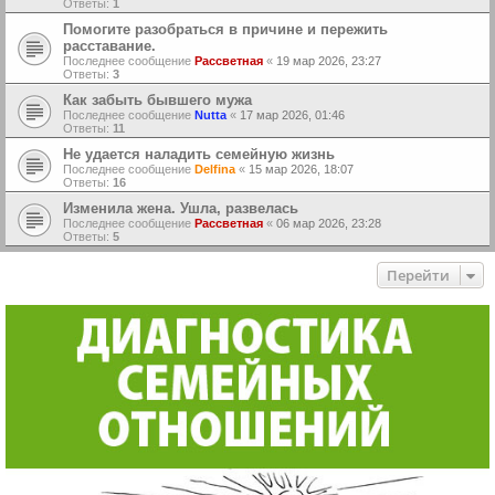
Ответы:
1
Помогите разобраться в причине и пережить
расставание.
Последнее сообщение
Рассветная
«
19 мар 2026, 23:27
Ответы:
3
Как забыть бывшего мужа
Последнее сообщение
Nutta
«
17 мар 2026, 01:46
Ответы:
11
Не удается наладить семейную жизнь
Последнее сообщение
Delfina
«
15 мар 2026, 18:07
Ответы:
16
Изменила жена. Ушла, развелась
Последнее сообщение
Рассветная
«
06 мар 2026, 23:28
Ответы:
5
Перейти