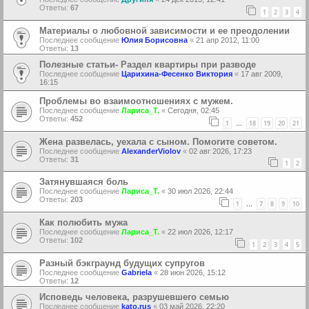
Ответы:
67
1
2
3
4
Материалы о любовной зависимости и ее преодолении
Последнее сообщение
Юлия Борисовна
«
21 апр 2012, 11:00
Ответы:
13
Полезные статьи- Раздел квартиры при разводе
Последнее сообщение
Царихина-Фесенко Виктория
«
17 авг 2009,
16:15
Проблемы во взаимоотношениях с мужем.
Последнее сообщение
Лариса_Т.
«
Сегодня, 02:45
Ответы:
452
1
18
19
20
21
…
Жена развелась, уехала с сыном. Помогите советом.
Последнее сообщение
AlexanderViolov
«
02 авг 2026, 17:23
Ответы:
31
1
2
Затянувшаяся боль
Последнее сообщение
Лариса_Т.
«
30 июл 2026, 22:44
Ответы:
203
1
7
8
9
10
…
Как полюбить мужа
Последнее сообщение
Лариса_Т.
«
22 июл 2026, 12:17
Ответы:
102
1
2
3
4
5
Разный бэкграунд будущих супругов
Последнее сообщение
Gabriela
«
28 июн 2026, 15:12
Ответы:
12
Исповедь человека, разрушевшего семью
Последнее сообщение
kato.rus
«
03 май 2026, 22:20