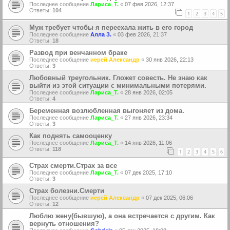
Последнее сообщение
Лариса_Т.
«
07 фев 2026, 12:37
Ответы:
104
1
2
3
4
5
Муж требует чтобы я переехала жить в его город
Последнее сообщение
Алла З.
«
03 фев 2026, 21:37
Ответы:
18
Развод при венчанном браке
Последнее сообщение
иерей Александр
«
30 янв 2026, 22:13
Ответы:
3
Любовный треугольник. Гложет совесть. Не знаю как
выйти из этой ситуации с минимальными потерями.
Последнее сообщение
Лариса_Т.
«
28 янв 2026, 02:05
Ответы:
4
Беременная возлюбленная выгоняет из дома.
Последнее сообщение
Лариса_Т.
«
27 янв 2026, 23:34
Ответы:
3
Как поднять самооценку
Последнее сообщение
Лариса_Т.
«
14 янв 2026, 11:06
Ответы:
118
1
2
3
4
5
6
Страх смерти.Страх за все
Последнее сообщение
Лариса_Т.
«
07 дек 2025, 17:10
Ответы:
3
Страх болезни.Смерти
Последнее сообщение
иерей Александр
«
07 дек 2025, 06:06
Ответы:
12
Люблю жену(бывшую), а она встречается с другим. Как
вернуть отношения?