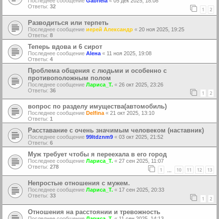
Последнее сообщение
Gabriela
«
05 дек 2025, 18:08
Ответы:
32
1
2
Разводиться или терпеть
Последнее сообщение
иерей Александр
«
20 ноя 2025, 19:25
Ответы:
8
Теперь вдова и 6 сирот
Последнее сообщение
Аlена
«
11 ноя 2025, 19:08
Ответы:
4
Проблема общения с людьми и особенно с
противоположным полом
Последнее сообщение
Лариса_Т.
«
26 окт 2025, 23:26
Ответы:
36
1
2
вопрос по разделу имущества(автомобиль)
Последнее сообщение
Delfina
«
21 окт 2025, 13:10
Ответы:
1
Расставание с очень значимым человеком (наставник)
Последнее сообщение
99ltdznm9
«
03 окт 2025, 21:52
Ответы:
6
Муж требует чтобы я переехала в его город
Последнее сообщение
Лариса_Т.
«
27 сен 2025, 11:07
Ответы:
278
1
10
11
12
13
…
Непростые отношения с мужем.
Последнее сообщение
Лариса_Т.
«
17 сен 2025, 20:33
Ответы:
33
1
2
Отношения на расстоянии и тревожность
Последнее сообщение
Лариса_Т.
«
11 сен 2025, 14:13