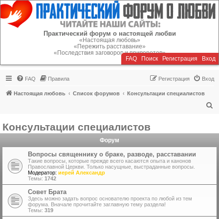
Регистрация
Практический форум о настоящей любви
«Настоящая любовь»
«Пережить расставание»
«Последствия заговоров и приворотов»
FAQ
Поиск
Р
е
г
и
с
т
р
а
ц
и
я
Вход
FAQ
Правила
Р
е
г
и
с
т
р
а
ц
и
я
Вход
Настоящая любовь
Список форумов
Консультации специалистов
П
о
Консультации специалистов
и
Форум
с
к
Вопросы священнику о браке, разводе, расставании
Такие вопросы, которые прежде всего касаются опыта и канонов
Православной Церкви. Только насущные, выстраданные вопросы.
Модератор:
иерей Александр
Темы:
1742
Совет Брата
Здесь можно задать вопрос основателю проекта по любой из тем
форума. Вначале прочитайте заглавную тему раздела!
Темы:
319