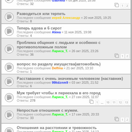
Последнее сообщение
Gabriela
«
05 дек 2025, 18:08
Ответы:
32
1
2
Разводиться или терпеть
Последнее сообщение
иерей Александр
«
20 ноя 2025, 19:25
Ответы:
8
Теперь вдова и 6 сирот
Последнее сообщение
Аlена
«
11 ноя 2025, 19:08
Ответы:
4
Проблема общения с людьми и особенно с
противоположным полом
Последнее сообщение
Лариса_Т.
«
26 окт 2025, 23:26
Ответы:
36
1
2
вопрос по разделу имущества(автомобиль)
Последнее сообщение
Delfina
«
21 окт 2025, 13:10
Ответы:
1
Расставание с очень значимым человеком (наставник)
Последнее сообщение
99ltdznm9
«
03 окт 2025, 21:52
Ответы:
6
Муж требует чтобы я переехала в его город
Последнее сообщение
Лариса_Т.
«
27 сен 2025, 11:07
Ответы:
278
1
10
11
12
13
…
Непростые отношения с мужем.
Последнее сообщение
Лариса_Т.
«
17 сен 2025, 20:33
Ответы:
33
1
2
Отношения на расстоянии и тревожность
Последнее сообщение
Лариса_Т.
«
11 сен 2025, 14:13