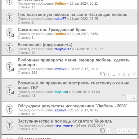
Последнее сообщение
Delfina
«
17 авг 2024, 20:11
Ответы:
19
Про безответную любовь на сайте Настоящая любовь
Последнее сообщение
saha77
«
11 дек 2022, 23:25
Ответы:
1
Сожительство. Гражданский брак.
Последнее сообщение
Delfina
«
12 ноя 2019, 23:54
Ответы:
1
Беснование (одержимость)
Последнее сообщение
tanya2017
«
14 окт 2017, 18:17
Ответы:
19
Любовные привороты магия, заговор любовь, сделать
приворот
Последнее сообщение
kristi22
«
14 окт 2017, 18:07
Ответы:
152
1
4
5
6
7
…
Возможно ли правильно построить счастливую семью
после ГБ?
Последнее сообщение
Марыся
«
30 авг 2015, 14:03
Ответы:
41
1
2
Обсуждаем результаты исследования "Любовь - 2008"
Последнее сообщение
Zabava
«
21 авг 2013, 07:49
Ответы:
18
Заступничество и помощь от святого Кирилла
Последнее сообщение
new_wawe
«
24 янв 2013, 00:57
Ответы:
150
1
4
5
6
7
…