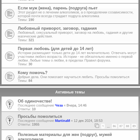
Если муж (жена), парень (подруга) пьет
Этот раздел не о лечении алкоголиков, а о преодолении созависимости,
которой почти всегда страдает подруга алкоголика
Темы:
190
Любовный приворот, заговор, гадания
Любовный, сексуальный приворот, заговор на любовь, гадания и другие
магические действия.
Темы:
321
Первая любовь (для детей до 14 лет)
Истории размещают только дети до 14 лет включительно. Отвечать могут
участники любого возраста. Истории - не обязательно именно о первой
любви. Любые темы о любви, в пределах Правил форума.
Темы:
30
Кому помочь?
Добрые дела. Они помогают научиться любить. Просьбы помолиться
Темы:
84
Активные темы
Об одиночестве!
Последнее сообщение
Чеза
«
Вчера, 14:46
Ответы:
10
Просьбы помолиться
Последнее сообщение
MartinaM
«
12 дек 2024, 18:53
Ответы:
1955
1
86
87
88
89
…
Полезные материалы для жен (подруг), мужей
алкоголиков