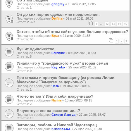
Об этом разделе
Последнее сообщение
gringrey
«
15 июн 2012, 17:05
Ответы:
1
Oн до сих пор не сделал мне предложения.
Последнее сообщение
Delfina
«
09 май 2011, 16:05
Ответы:
327
1
12
13
14
15
…
Хотите, чтобы об этом сайте узнало больше страдающих?
Последнее сообщение
Брат
«
21 июн 2009, 21:55
Ответы:
58
1
2
3
Душит одиночество
Последнее сообщение
Lerchikk
«
09 июл 2026, 09:33
Ответы:
8
Узнала что у "гражданского мужа" вторая семья
Последнее сообщение
Kay_oko
«
25 июн 2026, 01:02
Ответы:
9
Про сглазы и прочую бесовщину (из романа Лилии
Малаховой "Замужем за церковью")
Последнее сообщение
Чеза
«
19 май 2026, 00:06
Ответы:
1
Что-то не так ? Или я себя накручиваю?
Последнее сообщение
Narine
«
13 апр 2026, 09:15
Ответы:
2
Я чувствую его на расстоянии...?
Последнее сообщение
Стивен Лавгуд
«
27 авг 2025, 15:47
Ответы:
15
Заговоры, любовь и Николай Чудотворец.
Последнее сообщение
KristinaAAA
«
27 июл 2025, 10:30