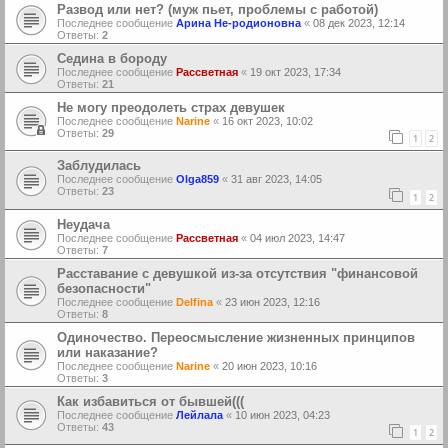
Развод или нет? (муж пьет, проблемы с работой)
Последнее сообщение
Арина Не-родионовна
«
08 дек 2023, 12:14
Ответы:
2
Седина в бороду
Последнее сообщение
Рассветная
«
19 окт 2023, 17:34
Ответы:
21
Не могу преодолеть страх девушек
Последнее сообщение
Narine
«
16 окт 2023, 10:02
Ответы:
29
1
2
Заблудилась
Последнее сообщение
Olga859
«
31 авг 2023, 14:05
Ответы:
23
1
2
Неудача
Последнее сообщение
Рассветная
«
04 июл 2023, 14:47
Ответы:
7
Расставание с девушкой из-за отсутствия "финансовой
безопасности"
Последнее сообщение
Delfina
«
23 июн 2023, 12:16
Ответы:
8
Одиночество. Переосмысление жизненных принципов
или наказание?
Последнее сообщение
Narine
«
20 июн 2023, 10:16
Ответы:
3
Как избавиться от бывшей(((
Последнее сообщение
Лейлала
«
10 июн 2023, 04:23
Ответы:
43
1
2