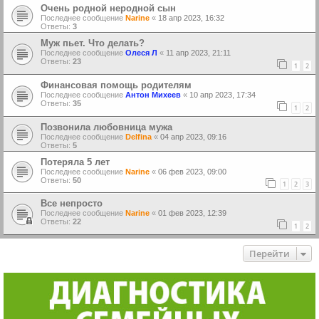
Очень родной неродной сын
Последнее сообщение
Narine
«
18 апр 2023, 16:32
Ответы:
3
Муж пьет. Что делать?
Последнее сообщение
Олеся Л
«
11 апр 2023, 21:11
Ответы:
23
1
2
Финансовая помощь родителям
Последнее сообщение
Антон Михеев
«
10 апр 2023, 17:34
Ответы:
35
1
2
Позвонила любовница мужа
Последнее сообщение
Delfina
«
04 апр 2023, 09:16
Ответы:
5
Потеряла 5 лет
Последнее сообщение
Narine
«
06 фев 2023, 09:00
Ответы:
50
1
2
3
Все непросто
Последнее сообщение
Narine
«
01 фев 2023, 12:39
Ответы:
22
1
2
Перейти