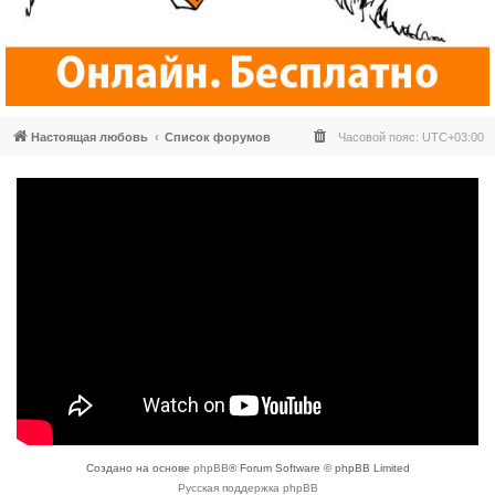
Настоящая любовь
Список форумов
Часовой пояс:
UTC+03:00
Создано на основе
phpBB
® Forum Software © phpBB Limited
Русская поддержка phpBB