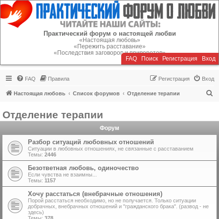
Регистрация
Практический форум о настоящей любви
«Настоящая любовь»
«Пережить расставание»
«Последствия заговоров и приворотов»
FAQ
Поиск
Р
е
г
и
с
т
р
а
ц
и
я
Вход
FAQ
Правила
Р
е
г
и
с
т
р
а
ц
и
я
Вход
П
Настоящая любовь
Список форумов
Отделение терапии
о
Отделение терапии
и
Форум
с
к
Разбор ситуаций любовных отношений
Ситуации в любовных отношениях, не связанные с расставанием
Темы:
2446
Безответная любовь, одиночество
Если чувства не взаимны...
Темы:
1157
Хочу расстаться (внебрачные отношения)
Порой расстаться необходимо, но не получается. Только ситуации
добрачных, внебрачных отношений и "гражданского брака". (развод - не
здесь)
Темы:
378