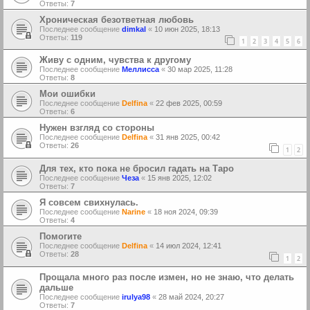
Ответы:
7
Хроническая безответная любовь
Последнее сообщение
dimkal
«
10 июн 2025, 18:13
Ответы:
119
1
2
3
4
5
6
Живу с одним, чувства к другому
Последнее сообщение
Меллисса
«
30 мар 2025, 11:28
Ответы:
8
Мои ошибки
Последнее сообщение
Delfina
«
22 фев 2025, 00:59
Ответы:
6
Нужен взгляд со стороны
Последнее сообщение
Delfina
«
31 янв 2025, 00:42
Ответы:
26
1
2
Для тех, кто пока не бросил гадать на Таро
Последнее сообщение
Чеза
«
15 янв 2025, 12:02
Ответы:
7
Я совсем свихнулась.
Последнее сообщение
Narine
«
18 ноя 2024, 09:39
Ответы:
4
Помогите
Последнее сообщение
Delfina
«
14 июл 2024, 12:41
Ответы:
28
1
2
Прощала много раз после измен, но не знаю, что делать
дальше
Последнее сообщение
irulya98
«
28 май 2024, 20:27
Ответы:
7