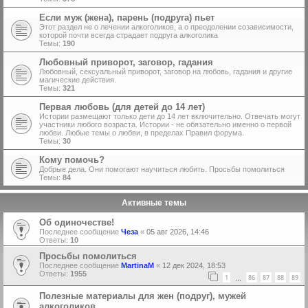
Если муж (жена), парень (подруга) пьет
Этот раздел не о лечении алкоголиков, а о преодолении созависимости,
которой почти всегда страдает подруга алкоголика
Темы:
190
Любовный приворот, заговор, гадания
Любовный, сексуальный приворот, заговор на любовь, гадания и другие
магические действия.
Темы:
321
Первая любовь (для детей до 14 лет)
Истории размещают только дети до 14 лет включительно. Отвечать могут
участники любого возраста. Истории - не обязательно именно о первой
любви. Любые темы о любви, в пределах Правил форума.
Темы:
30
Кому помочь?
Добрые дела. Они помогают научиться любить. Просьбы помолиться
Темы:
84
Активные темы
Об одиночестве!
Последнее сообщение
Чеза
«
05 авг 2026, 14:46
Ответы:
10
Просьбы помолиться
Последнее сообщение
MartinaM
«
12 дек 2024, 18:53
Ответы:
1955
1
86
87
88
89
…
Полезные материалы для жен (подруг), мужей
алкоголиков