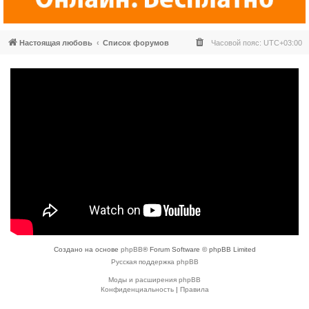
Настоящая любовь
Список форумов
Часовой пояс:
UTC+03:00
Создано на основе
phpBB
® Forum Software © phpBB Limited
Русская поддержка phpBB
Моды и расширения phpBB
Конфиденциальность
|
Правила