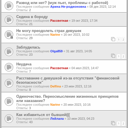
Развод или нет? (муж пьет, проблемы с работой)
Последнее сообщение
Арина Не-родионовна
«
08 дек 2023, 12:14
Ответы:
2
Седина в бороду
Последнее сообщение
Рассветная
«
19 окт 2023, 17:34
Ответы:
21
Не могу преодолеть страх девушек
Последнее сообщение
Narine
«
16 окт 2023, 10:02
Ответы:
29
1
2
Заблудилась
Последнее сообщение
Olga859
«
31 авг 2023, 14:05
Ответы:
23
1
2
Неудача
Последнее сообщение
Рассветная
«
04 июл 2023, 14:47
Ответы:
7
Расставание с девушкой из-за отсутствия "финансовой
безопасности"
Последнее сообщение
Delfina
«
23 июн 2023, 12:16
Ответы:
8
Одиночество. Переосмысление жизненных принципов
или наказание?
Последнее сообщение
Narine
«
20 июн 2023, 10:16
Ответы:
3
Как избавиться от бывшей(((
Последнее сообщение
Лейлала
«
10 июн 2023, 04:23
Ответы:
43
1
2