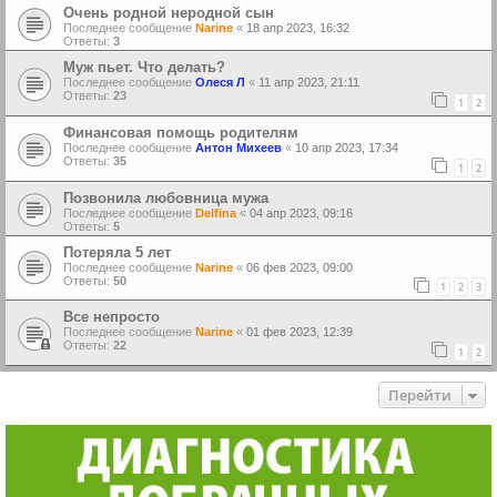
Очень родной неродной сын
Последнее сообщение
Narine
«
18 апр 2023, 16:32
Ответы:
3
Муж пьет. Что делать?
Последнее сообщение
Олеся Л
«
11 апр 2023, 21:11
Ответы:
23
1
2
Финансовая помощь родителям
Последнее сообщение
Антон Михеев
«
10 апр 2023, 17:34
Ответы:
35
1
2
Позвонила любовница мужа
Последнее сообщение
Delfina
«
04 апр 2023, 09:16
Ответы:
5
Потеряла 5 лет
Последнее сообщение
Narine
«
06 фев 2023, 09:00
Ответы:
50
1
2
3
Все непросто
Последнее сообщение
Narine
«
01 фев 2023, 12:39
Ответы:
22
1
2
Перейти