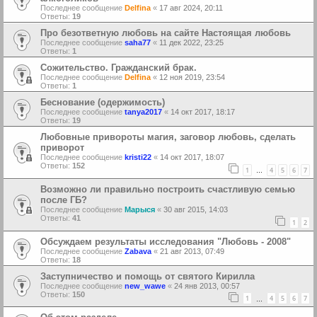
Последнее сообщение
Delfina
«
17 авг 2024, 20:11
Ответы:
19
Про безответную любовь на сайте Настоящая любовь
Последнее сообщение
saha77
«
11 дек 2022, 23:25
Ответы:
1
Сожительство. Гражданский брак.
Последнее сообщение
Delfina
«
12 ноя 2019, 23:54
Ответы:
1
Беснование (одержимость)
Последнее сообщение
tanya2017
«
14 окт 2017, 18:17
Ответы:
19
Любовные привороты магия, заговор любовь, сделать
приворот
Последнее сообщение
kristi22
«
14 окт 2017, 18:07
Ответы:
152
1
4
5
6
7
…
Возможно ли правильно построить счастливую семью
после ГБ?
Последнее сообщение
Марыся
«
30 авг 2015, 14:03
Ответы:
41
1
2
Обсуждаем результаты исследования "Любовь - 2008"
Последнее сообщение
Zabava
«
21 авг 2013, 07:49
Ответы:
18
Заступничество и помощь от святого Кирилла
Последнее сообщение
new_wawe
«
24 янв 2013, 00:57
Ответы:
150
1
4
5
6
7
…