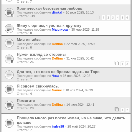
Ответы:
7
Хроническая безответная любовь
Последнее сообщение
dimkal
«
10 июн 2025, 18:13
Ответы:
119
1
2
3
4
5
6
Живу с одним, чувства к другому
Последнее сообщение
Меллисса
«
30 мар 2025, 11:28
Ответы:
8
Мои ошибки
Последнее сообщение
Delfina
«
22 фев 2025, 00:59
Ответы:
6
Нужен взгляд со стороны
Последнее сообщение
Delfina
«
31 янв 2025, 00:42
Ответы:
26
1
2
Для тех, кто пока не бросил гадать на Таро
Последнее сообщение
Чеза
«
15 янв 2025, 12:02
Ответы:
7
Я совсем свихнулась.
Последнее сообщение
Narine
«
18 ноя 2024, 09:39
Ответы:
4
Помогите
Последнее сообщение
Delfina
«
14 июл 2024, 12:41
Ответы:
28
1
2
Прощала много раз после измен, но не знаю, что делать
дальше
Последнее сообщение
irulya98
«
28 май 2024, 20:27
Ответы:
7