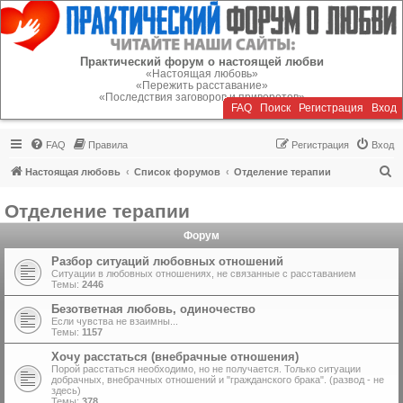
Регистрация
Практический форум о настоящей любви
«Настоящая любовь»
«Пережить расставание»
«Последствия заговоров и приворотов»
FAQ
Поиск
Р
е
г
и
с
т
р
а
ц
и
я
Вход
FAQ
Правила
Р
е
г
и
с
т
р
а
ц
и
я
Вход
П
Настоящая любовь
Список форумов
Отделение терапии
о
Отделение терапии
и
Форум
с
к
Разбор ситуаций любовных отношений
Ситуации в любовных отношениях, не связанные с расставанием
Темы:
2446
Безответная любовь, одиночество
Если чувства не взаимны...
Темы:
1157
Хочу расстаться (внебрачные отношения)
Порой расстаться необходимо, но не получается. Только ситуации
добрачных, внебрачных отношений и "гражданского брака". (развод - не
здесь)
Темы:
378