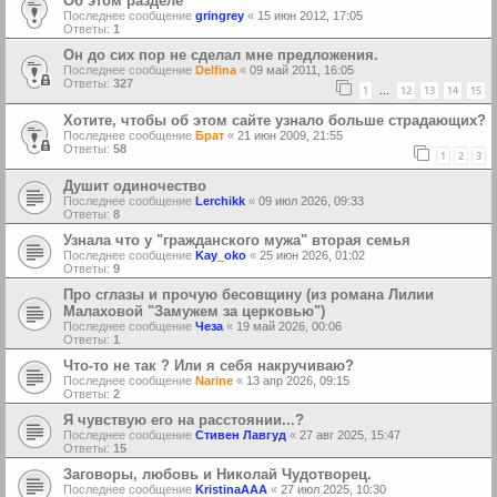
Об этом разделе
Последнее сообщение
gringrey
«
15 июн 2012, 17:05
Ответы:
1
Oн до сих пор не сделал мне предложения.
Последнее сообщение
Delfina
«
09 май 2011, 16:05
Ответы:
327
1
12
13
14
15
…
Хотите, чтобы об этом сайте узнало больше страдающих?
Последнее сообщение
Брат
«
21 июн 2009, 21:55
Ответы:
58
1
2
3
Душит одиночество
Последнее сообщение
Lerchikk
«
09 июл 2026, 09:33
Ответы:
8
Узнала что у "гражданского мужа" вторая семья
Последнее сообщение
Kay_oko
«
25 июн 2026, 01:02
Ответы:
9
Про сглазы и прочую бесовщину (из романа Лилии
Малаховой "Замужем за церковью")
Последнее сообщение
Чеза
«
19 май 2026, 00:06
Ответы:
1
Что-то не так ? Или я себя накручиваю?
Последнее сообщение
Narine
«
13 апр 2026, 09:15
Ответы:
2
Я чувствую его на расстоянии...?
Последнее сообщение
Стивен Лавгуд
«
27 авг 2025, 15:47
Ответы:
15
Заговоры, любовь и Николай Чудотворец.
Последнее сообщение
KristinaAAA
«
27 июл 2025, 10:30