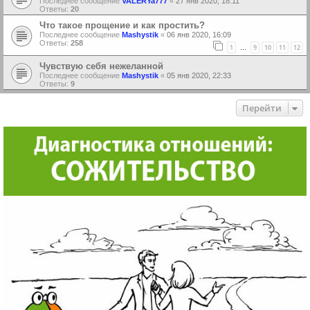
Последнее сообщение
VALERYa777
«
27 янв 2020, 18:11
Ответы:
20
Что такое прощение и как простить?
Последнее сообщение
Mashystik
«
06 янв 2020, 16:09
Ответы:
258
1
9
10
11
12
…
Чувствую себя нежеланной
Последнее сообщение
Mashystik
«
05 янв 2020, 22:33
Ответы:
9
Перейти