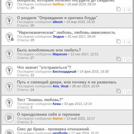
Вопросы, которые полезно обсудить до свадьбы.
Последнее сообщение
Delfina
«
18 май 2018, 09:34
Ответы:
29
1
2
О разделе "Оправдание и критика блуда"
Последнее сообщение
alkesh
«
15 мар 2018, 16:33
Ответы:
20
"Наркоманическая" любовь, любовь-зависимость
Последнее сообщение
Эндрю
«
25 ноя 2017, 09:44
Ответы:
29
1
2
Быть влюбленным или любить?
Последнее сообщение
Марисия
«
12 сен 2017, 12:51
Ответы:
27
1
2
Что значит "отстраниться"?
Последнее сообщение
Беспощадный
«
14 фев 2015, 19:38
Ответы:
12
Путь к сияющей двери, или почему я не развелась
Последнее сообщение
Aira_Vouk
«
28 окт 2014, 10:34
Ответы:
24
1
2
Тест "Знаешь любовь?"
Последнее сообщение
Кема
«
03 дек 2013, 13:14
Ответы:
3
О преодолении себя и терпении
Последнее сообщение
Narine
«
13 май 2025, 10:17
Ответы:
3
Секс до брака - проверка отношений.
Последнее сообщение
giryfhnlle
«
17 дек 2024, 15:22