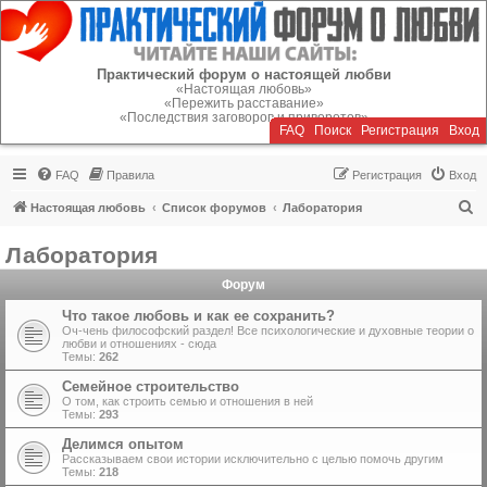
Регистрация
Практический форум о настоящей любви
«Настоящая любовь»
«Пережить расставание»
«Последствия заговоров и приворотов»
FAQ
Поиск
Р
е
г
и
с
т
р
а
ц
и
я
Вход
FAQ
Правила
Р
е
г
и
с
т
р
а
ц
и
я
Вход
П
Настоящая любовь
Список форумов
Лаборатория
о
Лаборатория
и
Форум
с
к
Что такое любовь и как ее сохранить?
Оч-чень философский раздел! Все психологические и духовные теории о
любви и отношениях - сюда
Темы:
262
Семейное строительство
О том, как строить семью и отношения в ней
Темы:
293
Делимся опытом
Рассказываем свои истории исключительно с целью помочь другим
Темы:
218