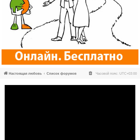
Настоящая любовь
Список форумов
Часовой пояс:
UTC+03:00