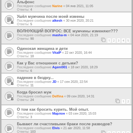
Альфонс
Последнее сообщение
Narine
«
04 янв 2021, 11:05
Ответы:
4
Ушёл мужчина после моей измены
Последнее сообщение
alkesh
«
30 ноя 2020, 20:21
Ответы:
5
ВОЛНУЮЩИЙ ВОПРОС: ВСЕ мужчины изменяют???
Последнее сообщение
masha-m
«
04 ноя 2020, 21:19
Ответы:
90
1
2
3
4
5
Одинокая женщина и дети
Последнее сообщение
VitalP
«
22 окт 2020, 16:44
Ответы:
10
Как у Вас отношения с детьми?
Последнее сообщение
Agent001
«
18 окт 2020, 18:29
Ответы:
6
падение в бездну...
Последнее сообщение
JD
«
17 сен 2020, 22:54
Ответы:
11
Когда бросил муж
Последнее сообщение
Delfina
«
09 сен 2020, 14:31
Ответы:
24
1
2
О том как бросить курить. Мой опыт.
Последнее сообщение
Марлон
«
03 сен 2020, 15:03
Ответы:
3
Бывают ли счастливыми браки после разводов?
Последнее сообщение
Elvis
«
21 авг 2020, 11:58
Ответы:
103