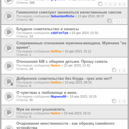
Ответы:
100
1
2
3
4
5
Гинекологи советуют заниматься качественным сексом
Последнее сообщение
SebastienRiche
«
13 дек 2024, 00:37
Ответы:
62
1
2
3
Блудное сожительство и нюансы
Последнее сообщение
zdbFohTpk
«
03 дек 2024, 01:50
Ответы:
14
Современные отношения мужчина-женщина. Мужчина "на
время".
Последнее сообщение
Delfina
«
10 дек 2023, 15:12
Ответы:
1
Отношения БМ с общими детьми. Прошу совета.
Последнее сообщение
Narine
«
23 авг 2023, 12:42
Ответы:
24
1
2
Добрачное сожительство без блуда - грех или нет?
Последнее сообщение
Delfina
«
23 апр 2023, 08:33
Ответы:
8
О чувствах к любовнице и жене.
Последнее сообщение
Марина99
«
19 апр 2023, 10:29
Ответы:
31
1
2
Муж не хочет усыновлять
Последнее сообщение
Narine
«
23 янв 2023, 16:12
Ответы:
6
Очарование женственности - как образец семейного
устройства