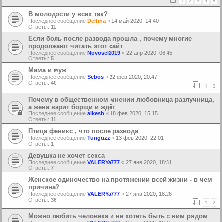
1
2
3
4
5
В молодости у всех так?
Последнее сообщение
Delfina
«
14 май 2020, 14:40
Ответы:
11
Если боль после развода прошла , почему многие
продолжают читать этот сайт
Последнее сообщение
Novosel2019
«
22 апр 2020, 06:45
Ответы:
5
Мама и муж
Последнее сообщение
Sebos
«
22 фев 2020, 20:47
Ответы:
40
1
2
Почему в общественном мнении любовница разлучница,
а жена варит борщи и ждёт
Последнее сообщение
alkesh
«
18 фев 2020, 15:15
Ответы:
11
Птица феникс , что после развода
Последнее сообщение
Tunguzz
«
13 фев 2020, 22:01
Ответы:
1
Девушка не хочет секса
Последнее сообщение
VALERYa777
«
27 янв 2020, 18:31
Ответы:
7
Женское одиночество на протяжении всей жизни - в чем
причина?
Последнее сообщение
VALERYa777
«
27 янв 2020, 18:26
Ответы:
36
1
2
Можно любить человека и не хотеть быть с ним рядом