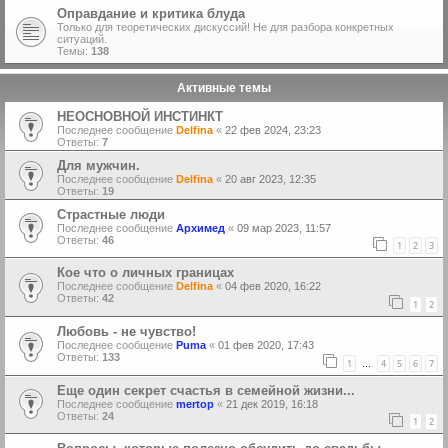
Оправдание и критика блуда
Только для теоретических дискуссий! Не для разбора конкретных
ситуаций.
Темы:
138
Активные темы
НЕОСНОВНОЙ ИНСТИНКТ
Последнее сообщение
Delfina
«
22 фев 2024, 23:23
Ответы:
7
Для мужчин.
Последнее сообщение
Delfina
«
20 авг 2023, 12:35
Ответы:
19
Страстные люди
Последнее сообщение
Архимед
«
09 мар 2023, 11:57
Ответы:
46
1
2
3
Кое что о личных границах
Последнее сообщение
Delfina
«
04 фев 2020, 16:22
Ответы:
42
1
2
Любовь - не чувство!
Последнее сообщение
Puma
«
01 фев 2020, 17:43
Ответы:
133
1
4
5
6
7
…
Еще один секрет счастья в семейной жизни...
Последнее сообщение
mertop
«
21 дек 2019, 16:18
Ответы:
24
1
2