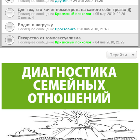
Последнее сообщение
Другиня
«
24 июн 2010, 14:26
Для тех, кто хочет посмотреть на самого себя трезво )))
Последнее сообщение
Кризисный психолог
«
05 мар 2010, 22:26
Ответы:
4
Родня в нагрузку
Последнее сообщение
Простовика
«
20 янв 2010, 21:48
Лекарство от гомосексуализма
Последнее сообщение
Кризисный психолог
«
04 янв 2010, 21:29
Перейти