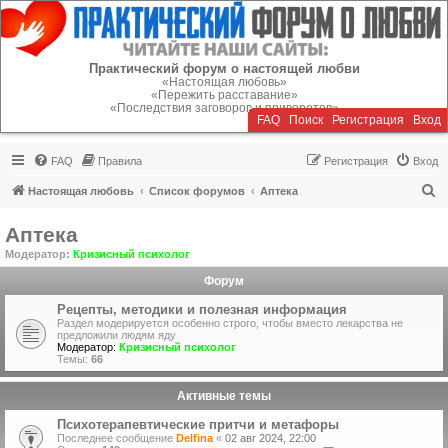
Регистрация
Практический форум о настоящей любви
«Настоящая любовь»
«Пережить расставание»
«Последствия заговоров и приворотов»
FAQ
Поиск
Р
е
г
и
с
т
р
а
ц
и
я
Вход
FAQ
Правила
Р
е
г
и
с
т
р
а
ц
и
я
Вход
П
Настоящая любовь
Список форумов
Аптека
о
Аптека
и
Модератор:
Кризисный психолог
с
Форум
к
Рецепты, методики и полезная информация
Раздел модерируется особенно строго, чтобы вместо лекарства не
предложили людям яду
Модератор:
Кризисный психолог
Темы:
66
Активные темы
Психотерапевтические притчи и метафоры
Последнее сообщение
Delfina
«
02 авг 2024, 22:00