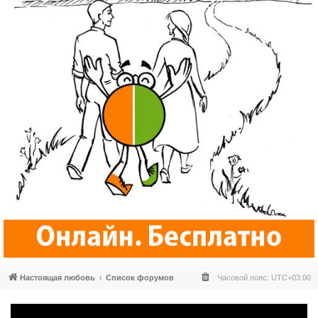
Настоящая любовь
Список форумов
Часовой пояс:
UTC+03:00