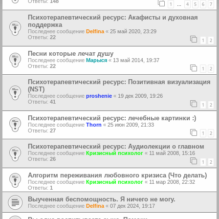
Ответы:
148
1
4
5
6
7
…
Психотерапевтический ресурс: Акафисты и духовная
поддержка
Последнее сообщение
Delfina
«
25 май 2020, 23:29
Ответы:
22
1
2
Песни которые лечат душу
Последнее сообщение
Марыся
«
13 май 2014, 19:37
Ответы:
22
1
2
Психотерапевтический ресурс: Позитивная визуализация
(NST)
Последнее сообщение
proshenie
«
19 дек 2009, 19:26
Ответы:
41
1
2
Психотерапевтический ресурс: лечебные картинки :)
Последнее сообщение
Thorn
«
25 июн 2009, 21:33
Ответы:
27
1
2
Психотерапевтический ресурс: Аудиолекции о главном
Последнее сообщение
Кризисный психолог
«
11 май 2008, 15:16
Ответы:
26
1
2
Алгоритм переживания любовного кризиса (Что делать)
Последнее сообщение
Кризисный психолог
«
11 мар 2008, 22:32
Ответы:
1
Выученная беспомощность. Я ничего не могу.
Последнее сообщение
Delfina
«
07 дек 2024, 19:17