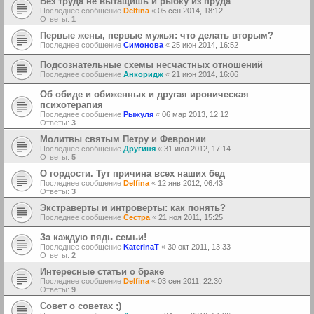
Без труда не вытащишь и рыбку из пруда
Последнее сообщение
Delfina
«
05 сен 2014, 18:12
Ответы:
1
Первые жены, первые мужья: что делать вторым?
Последнее сообщение
Симонова
«
25 июн 2014, 16:52
Подсознательные схемы несчастных отношений
Последнее сообщение
Анкоридж
«
21 июн 2014, 16:06
Об обиде и обиженных и другая ироническая
психотерапия
Последнее сообщение
Рыжуля
«
06 мар 2013, 12:12
Ответы:
3
Молитвы святым Петру и Февронии
Последнее сообщение
Другиня
«
31 июл 2012, 17:14
Ответы:
5
О гордости. Тут причина всех наших бед
Последнее сообщение
Delfina
«
12 янв 2012, 06:43
Ответы:
3
Экстраверты и интроверты: как понять?
Последнее сообщение
Сестра
«
21 ноя 2011, 15:25
За каждую пядь семьи!
Последнее сообщение
KaterinaT
«
30 окт 2011, 13:33
Ответы:
2
Интересные статьи о браке
Последнее сообщение
Delfina
«
03 сен 2011, 22:30
Ответы:
9
Совет о советах ;)