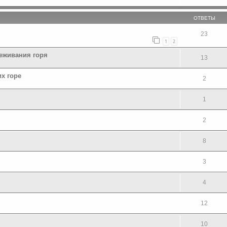
ОТВЕТЫ
23
1
2
еживания горя
13
х горе
2
1
2
8
3
4
12
10