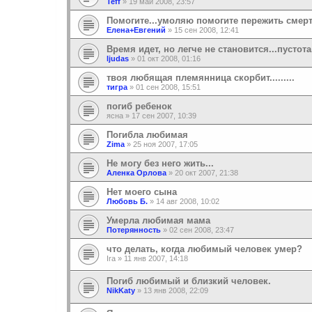
Teff
»
19 май 2008, 23:57
Помогите...умоляю помогите пережить смер
Елена+Евгений
»
15 сен 2008, 12:41
Время идет, но легче не становится...пустота..
ljudas
»
01 окт 2008, 01:16
твоя любящая племянница скорбит.........
тигра
»
01 сен 2008, 15:51
погиб ребенок
ясна
»
17 сен 2007, 10:39
Погибла любимая
Zima
»
25 ноя 2007, 17:05
Не могу без него жить...
Аленка Орлова
»
20 окт 2007, 21:38
Нет моего сына
Любовь Б.
»
14 авг 2008, 10:02
Умерла любимая мама
Потерянность
»
02 сен 2008, 23:47
что делать, когда любимый человек умер?
Ira
»
11 янв 2007, 14:18
Погиб любимый и близкий человек.
NikKaty
»
13 янв 2008, 22:09