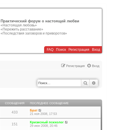
Практический форум о настоящей любви
«Настоящая любовь»
«Пережить расставание»
«Последствия заговоров и приворотов»
FAQ
Поиск
Р
е
г
и
с
т
р
а
ц
и
я
Вход
Р
е
г
и
с
т
р
а
ц
и
я
Вход
Поиск
Расширенный по
СООБЩЕНИЯ
ПОСЛЕДНЕЕ СООБЩЕНИЕ
П
Брат
433
е
21 ноя 2008, 17:53
р
е
П
Кризисный психолог
151
й
е
29 июн 2008, 20:46
т
р