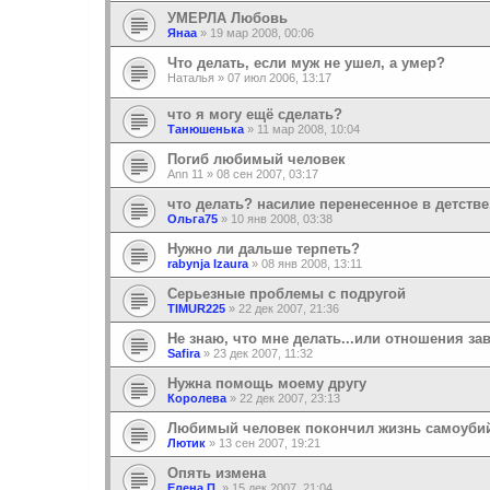
УМЕРЛА Любовь
Янаа
»
19 мар 2008, 00:06
Что делать, если муж не ушел, а умер?
Наталья
»
07 июл 2006, 13:17
что я могу ещё сделать?
Танюшенька
»
11 мар 2008, 10:04
Погиб любимый человек
Ann 11
»
08 сен 2007, 03:17
что делать? насилие перенесенное в детстве
Ольга75
»
10 янв 2008, 03:38
Нужно ли дальше терпеть?
rabynja Izaura
»
08 янв 2008, 13:11
Серьезные проблемы с подругой
TIMUR225
»
22 дек 2007, 21:36
Не знаю, что мне делать...или отношения за
Safira
»
23 дек 2007, 11:32
Нужна помощь моему другу
Королева
»
22 дек 2007, 23:13
Любимый человек покончил жизнь самоуби
Лютик
»
13 сен 2007, 19:21
Опять измена
Елена П.
»
15 дек 2007, 21:04