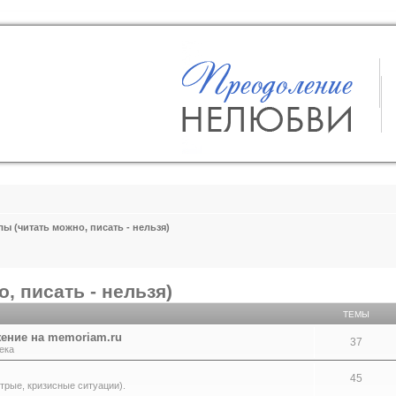
ы (читать можно, писать - нельзя)
, писать - нельзя)
ТЕМЫ
ение на memoriam.ru
37
ека
45
трые, кризисные ситуации).