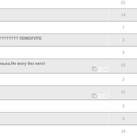
21
14
7
???????? ПОМОГИТЕ
3
3
ка.Не могу без него!
23
1
2
2
22
1
2
3
3
14