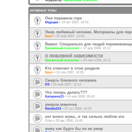
Модератор:
Кризисный психолог
АКТИВНЫЕ ТЕМЫ
Они пережили горе
Ищущая
»
24 окт 2007, 19:43
Умер любимый человек. Материалы для пер
Брат
»
25 май 2007, 13:05
Важно: Специально для людей переживающи
Кризисный психолог
»
17 апр 2008, 15:12
О ЛЮБОВНОЙ ЗАВИСИМОСТИ
Кризисный психолог
»
29 июн 2008, 20:11
Кто отвечает в этом разделе
Брат
»
13 сен 2007, 10:05
Смерть близкого человека
DS
»
25 май 2007, 12:13
Что теперь делать???
Катерина13
»
14 ноя 2008, 00:43
умерла мамочка
Natalia153
»
07 окт 2008, 16:19
нет моего мужа...я так сильно люблю его
Grita
»
28 авг 2008, 14:49
живу как будто бы он не умер