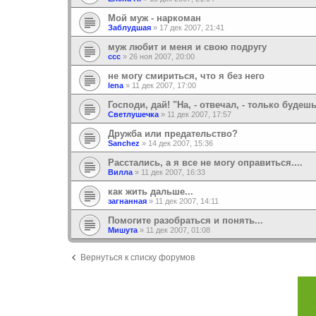
Мой муж - наркоман
Заблудшая
»
17 дек 2007, 21:41
муж любит и меня и свою подругу
ссс
»
26 ноя 2007, 20:00
не могу смириться, что я без него
lena
»
11 дек 2007, 17:00
Господи, дай! "На, - отвечал, - только будеш
Светлушечка
»
11 дек 2007, 17:57
Дружба или предательство?
Sanchez
»
14 дек 2007, 15:36
Расстались, а я все не могу оправиться....
Вилла
»
11 дек 2007, 16:33
как жить дальше...
загнанная
»
11 дек 2007, 14:11
Помогите разобраться и понять...
Мишута
»
11 дек 2007, 01:08
Вернуться к списку форумов