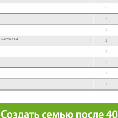
5
7
1
ь нести сам
2
2
1
1
1