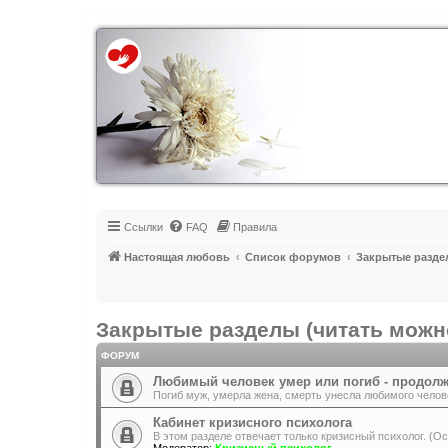
Регистрация
Ссылки
FAQ
Правила
Настоящая любовь
Список форумов
Закрытые раздел
Закрытые разделы (читать можно
ФОРУМ
Любимый человек умер или погиб - продолж
Погиб муж, умерла жена, смерть унесла любимого челов
Кабинет кризисного психолога
В этом разделе отвечает только кризисный психолог. (Ос