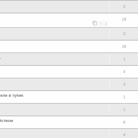
2
29
1
2
2
18
.
1
4
3
вели в тупик
1
1
йством
8
4