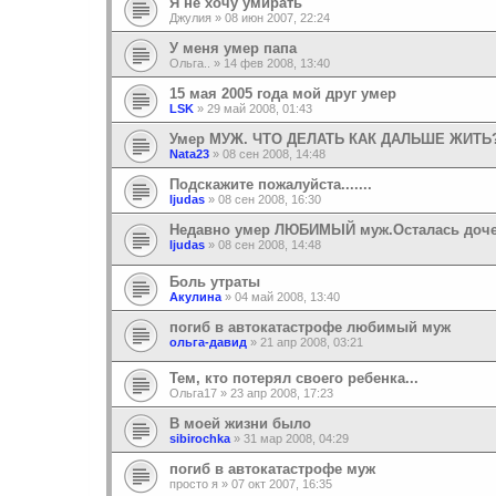
Я не хочу умирать
Джулия
»
08 июн 2007, 22:24
У меня умер папа
Ольга..
»
14 фев 2008, 13:40
15 мая 2005 года мой друг умер
LSK
»
29 май 2008, 01:43
Умер МУЖ. ЧТО ДЕЛАТЬ КАК ДАЛЬШЕ ЖИТЬ
Nata23
»
08 сен 2008, 14:48
Подскажите пожалуйста.......
ljudas
»
08 сен 2008, 16:30
Недавно умер ЛЮБИМЫЙ муж.Осталась дочень
ljudas
»
08 сен 2008, 14:48
Боль утраты
Акулина
»
04 май 2008, 13:40
погиб в автокатастрофе любимый муж
ольга-давид
»
21 апр 2008, 03:21
Тем, кто потерял своего ребенка...
Ольга17
»
23 апр 2008, 17:23
В моей жизни было
sibirochka
»
31 мар 2008, 04:29
погиб в автокатастрофе муж
просто я
»
07 окт 2007, 16:35