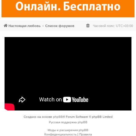
Настоящая любовь
Список форумов
Часовой пояс:
UTC+03:00
Создано на основе
phpBB
® Forum Software © phpBB Limited
Русская поддержка phpBB
Моды и расширения phpBB
Конфиденциальность
|
Правила