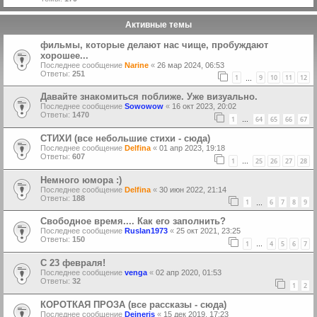
Активные темы
фильмы, которые делают нас чище, пробуждают
хорошее...
Последнее сообщение
Narine
«
26 мар 2024, 06:53
Ответы:
251
1
9
10
11
12
…
Давайте знакомиться поближе. Уже визуально.
Последнее сообщение
Sowowow
«
16 окт 2023, 20:02
Ответы:
1470
1
64
65
66
67
…
СТИХИ (все небольшие стихи - сюда)
Последнее сообщение
Delfina
«
01 апр 2023, 19:18
Ответы:
607
1
25
26
27
28
…
Немного юмора :)
Последнее сообщение
Delfina
«
30 июн 2022, 21:14
Ответы:
188
1
6
7
8
9
…
Свободное время.... Как его заполнить?
Последнее сообщение
Ruslan1973
«
25 окт 2021, 23:25
Ответы:
150
1
4
5
6
7
…
С 23 февраля!
Последнее сообщение
venga
«
02 апр 2020, 01:53
Ответы:
32
1
2
КОРОТКАЯ ПРОЗА (все рассказы - сюда)
Последнее сообщение
Deineris
«
15 дек 2019, 17:23