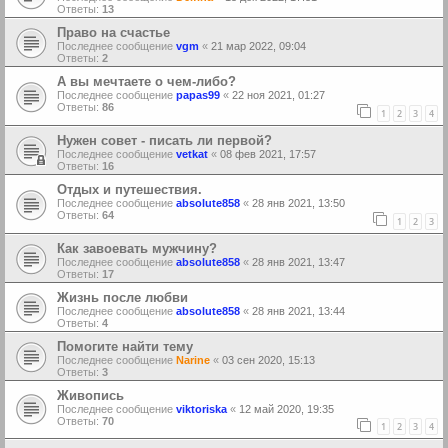
Ответы:
13
Право на счастье
Последнее сообщение
vgm
«
21 мар 2022, 09:04
Ответы:
2
А вы мечтаете о чем-либо?
Последнее сообщение
papas99
«
22 ноя 2021, 01:27
Ответы:
86
1
2
3
4
Нужен совет - писать ли первой?
Последнее сообщение
vetkat
«
08 фев 2021, 17:57
Ответы:
16
Отдых и путешествия.
Последнее сообщение
absolute858
«
28 янв 2021, 13:50
Ответы:
64
1
2
3
Как завоевать мужчину?
Последнее сообщение
absolute858
«
28 янв 2021, 13:47
Ответы:
17
Жизнь после любви
Последнее сообщение
absolute858
«
28 янв 2021, 13:44
Ответы:
4
Помогите найти тему
Последнее сообщение
Narine
«
03 сен 2020, 15:13
Ответы:
3
Живопись
Последнее сообщение
viktoriska
«
12 май 2020, 19:35
Ответы:
70
1
2
3
4