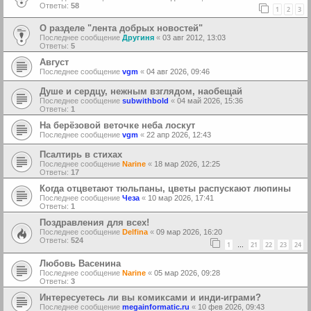
Ответы:
58
1
2
3
О разделе "лента добрых новостей"
Последнее сообщение
Другиня
«
03 авг 2012, 13:03
Ответы:
5
Август
Последнее сообщение
vgm
«
04 авг 2026, 09:46
Душе и сердцу, нежным взглядом, наобещай
Последнее сообщение
subwithbold
«
04 май 2026, 15:36
Ответы:
1
На берёзовой веточке неба лоскут
Последнее сообщение
vgm
«
22 апр 2026, 12:43
Псалтирь в стихах
Последнее сообщение
Narine
«
18 мар 2026, 12:25
Ответы:
17
Когда отцветают тюльпаны, цветы распускают люпины
Последнее сообщение
Чеза
«
10 мар 2026, 17:41
Ответы:
1
Поздравления для всех!
Последнее сообщение
Delfina
«
09 мар 2026, 16:20
Ответы:
524
1
21
22
23
24
…
Любовь Васенина
Последнее сообщение
Narine
«
05 мар 2026, 09:28
Ответы:
3
Интересуетесь ли вы комиксами и инди-играми?
Последнее сообщение
megainformatic.ru
«
10 фев 2026, 09:43