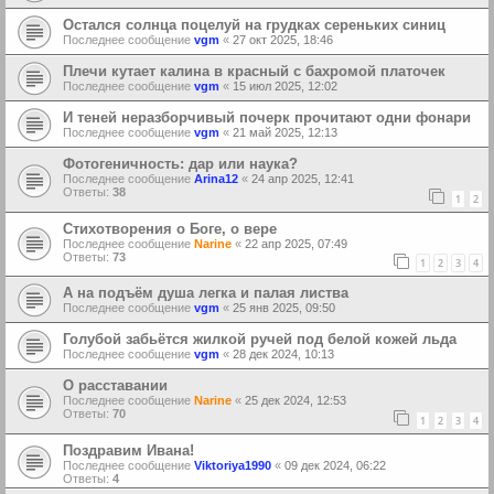
Остался солнца поцелуй на грудках сереньких синиц
Последнее сообщение
vgm
«
27 окт 2025, 18:46
Плечи кутает калина в красный с бахромой платочек
Последнее сообщение
vgm
«
15 июл 2025, 12:02
И теней неразборчивый почерк прочитают одни фонари
Последнее сообщение
vgm
«
21 май 2025, 12:13
Фотогеничность: дар или наука?
Последнее сообщение
Arina12
«
24 апр 2025, 12:41
Ответы:
38
1
2
Стихотворения о Боге, о вере
Последнее сообщение
Narine
«
22 апр 2025, 07:49
Ответы:
73
1
2
3
4
А на подъём душа легка и палая листва
Последнее сообщение
vgm
«
25 янв 2025, 09:50
Голубой забьётся жилкой ручей под белой кожей льда
Последнее сообщение
vgm
«
28 дек 2024, 10:13
О расставании
Последнее сообщение
Narine
«
25 дек 2024, 12:53
Ответы:
70
1
2
3
4
Поздравим Ивана!
Последнее сообщение
Viktoriya1990
«
09 дек 2024, 06:22
Ответы:
4