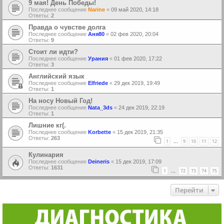
9 мая! День Победы!
Последнее сообщение
Narine
«
09 май 2020, 14:18
Ответы:
2
Правда о чувстве долга
Последнее сообщение
Аня80
«
02 фев 2020, 20:04
Ответы:
9
Стоит ли идти?
Последнее сообщение
Урания
«
01 фев 2020, 17:22
Ответы:
3
Английский язык
Последнее сообщение
Elfriede
«
29 дек 2019, 19:49
Ответы:
1
На носу Новый Год!
Последнее сообщение
Nata_3ds
«
24 дек 2019, 22:19
Ответы:
1
Лишние кг(.
Последнее сообщение
Korbette
«
15 дек 2019, 21:35
Ответы:
263
1
9
10
11
12
…
Кулинария
Последнее сообщение
Deineris
«
15 дек 2019, 17:09
Ответы:
1631
1
72
73
74
75
…
Перейти