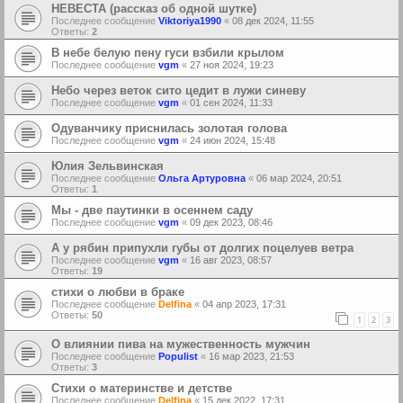
НЕВЕСТА (рассказ об одной шутке)
Последнее сообщение
Viktoriya1990
«
08 дек 2024, 11:55
Ответы:
2
В небе белую пену гуси взбили крылом
Последнее сообщение
vgm
«
27 ноя 2024, 19:23
Небо через веток сито цедит в лужи синеву
Последнее сообщение
vgm
«
01 сен 2024, 11:33
Одуванчику приснилась золотая голова
Последнее сообщение
vgm
«
24 июн 2024, 15:48
Юлия Зельвинская
Последнее сообщение
Ольга Артуровна
«
06 мар 2024, 20:51
Ответы:
1
Мы - две паутинки в осеннем саду
Последнее сообщение
vgm
«
09 дек 2023, 08:46
А у рябин припухли губы от долгих поцелуев ветра
Последнее сообщение
vgm
«
16 авг 2023, 08:57
Ответы:
19
стихи о любви в браке
Последнее сообщение
Delfina
«
04 апр 2023, 17:31
Ответы:
50
1
2
3
О влиянии пива на мужественность мужчин
Последнее сообщение
Populist
«
16 мар 2023, 21:53
Ответы:
3
Стихи о материнстве и детстве
Последнее сообщение
Delfina
«
15 дек 2022, 17:31