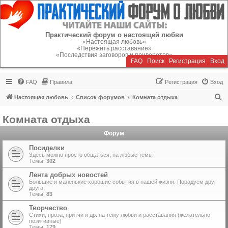
Регистрация
Практический форум о настоящей любви
«Настоящая любовь»
«Пережить расставание»
«Последствия заговоров и приворотов»
FAQ
Поиск
Р
е
г
и
с
т
р
а
ц
и
я
Вход
FAQ
Правила
Р
е
г
и
с
т
р
а
ц
и
я
Вход
П
Настоящая любовь
Список форумов
Комната отдыха
о
Комната отдыха
и
Форум
с
к
Посиделки
Здесь можно просто общаться, на любые темы
Темы:
302
Лента добрых новостей
Большие и маленькие хорошие события в нашей жизни. Порадуем друг
друга!
Темы:
83
Творчество
Стихи, проза, притчи и др. на тему любви и расставания (желательно
позитивные)
Темы:
179