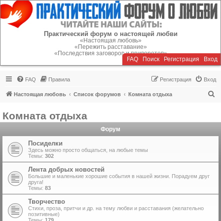
Регистрация
Практический форум о настоящей любви
«Настоящая любовь»
«Пережить расставание»
«Последствия заговоров и приворотов»
FAQ
Поиск
Р
е
г
и
с
т
р
а
ц
и
я
Вход
FAQ
Правила
Р
е
г
и
с
т
р
а
ц
и
я
Вход
П
Настоящая любовь
Список форумов
Комната отдыха
о
Комната отдыха
и
Форум
с
к
Посиделки
Здесь можно просто общаться, на любые темы
Темы:
302
Лента добрых новостей
Большие и маленькие хорошие события в нашей жизни. Порадуем друг
друга!
Темы:
83
Творчество
Стихи, проза, притчи и др. на тему любви и расставания (желательно
позитивные)
Темы:
179