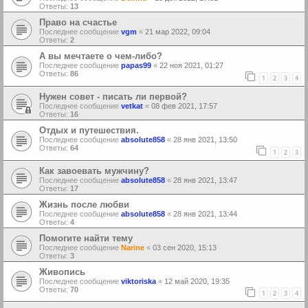
Ответы:
13
Право на счастье
Последнее сообщение
vgm
«
21 мар 2022, 09:04
Ответы:
2
А вы мечтаете о чем-либо?
Последнее сообщение
papas99
«
22 ноя 2021, 01:27
Ответы:
86
1
2
3
4
Нужен совет - писать ли первой?
Последнее сообщение
vetkat
«
08 фев 2021, 17:57
Ответы:
16
Отдых и путешествия.
Последнее сообщение
absolute858
«
28 янв 2021, 13:50
Ответы:
64
1
2
3
Как завоевать мужчину?
Последнее сообщение
absolute858
«
28 янв 2021, 13:47
Ответы:
17
Жизнь после любви
Последнее сообщение
absolute858
«
28 янв 2021, 13:44
Ответы:
4
Помогите найти тему
Последнее сообщение
Narine
«
03 сен 2020, 15:13
Ответы:
3
Живопись
Последнее сообщение
viktoriska
«
12 май 2020, 19:35
Ответы:
70
1
2
3
4