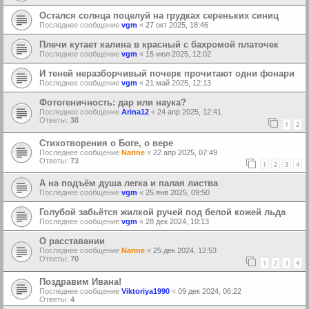
Остался солнца поцелуй на грудках сереньких синиц
Последнее сообщение
vgm
«
27 окт 2025, 18:46
Плечи кутает калина в красный с бахромой платочек
Последнее сообщение
vgm
«
15 июл 2025, 12:02
И теней неразборчивый почерк прочитают одни фонари
Последнее сообщение
vgm
«
21 май 2025, 12:13
Фотогеничность: дар или наука?
Последнее сообщение
Arina12
«
24 апр 2025, 12:41
Ответы:
38
1
2
Стихотворения о Боге, о вере
Последнее сообщение
Narine
«
22 апр 2025, 07:49
Ответы:
73
1
2
3
4
А на подъём душа легка и палая листва
Последнее сообщение
vgm
«
25 янв 2025, 09:50
Голубой забьётся жилкой ручей под белой кожей льда
Последнее сообщение
vgm
«
28 дек 2024, 10:13
О расставании
Последнее сообщение
Narine
«
25 дек 2024, 12:53
Ответы:
70
1
2
3
4
Поздравим Ивана!
Последнее сообщение
Viktoriya1990
«
09 дек 2024, 06:22
Ответы:
4