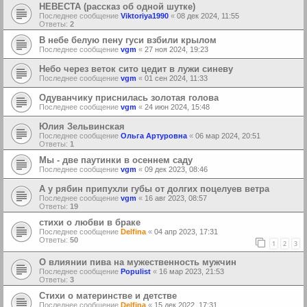
НЕВЕСТА (рассказ об одной шутке)
Последнее сообщение
Viktoriya1990
«
08 дек 2024, 11:55
Ответы:
2
В небе белую пену гуси взбили крылом
Последнее сообщение
vgm
«
27 ноя 2024, 19:23
Небо через веток сито цедит в лужи синеву
Последнее сообщение
vgm
«
01 сен 2024, 11:33
Одуванчику приснилась золотая голова
Последнее сообщение
vgm
«
24 июн 2024, 15:48
Юлия Зельвинская
Последнее сообщение
Ольга Артуровна
«
06 мар 2024, 20:51
Ответы:
1
Мы - две паутинки в осеннем саду
Последнее сообщение
vgm
«
09 дек 2023, 08:46
А у рябин припухли губы от долгих поцелуев ветра
Последнее сообщение
vgm
«
16 авг 2023, 08:57
Ответы:
19
стихи о любви в браке
Последнее сообщение
Delfina
«
04 апр 2023, 17:31
Ответы:
50
1
2
3
О влиянии пива на мужественность мужчин
Последнее сообщение
Populist
«
16 мар 2023, 21:53
Ответы:
3
Стихи о материнстве и детстве
Последнее сообщение
Delfina
«
15 дек 2022, 17:31