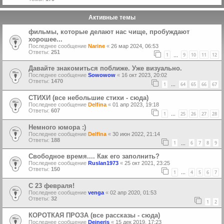
Активные темы
фильмы, которые делают нас чище, пробуждают
хорошее...
Последнее сообщение
Narine
«
26 мар 2024, 06:53
Ответы:
251
1
9
10
11
12
…
Давайте знакомиться поближе. Уже визуально.
Последнее сообщение
Sowowow
«
16 окт 2023, 20:02
Ответы:
1470
1
64
65
66
67
…
СТИХИ (все небольшие стихи - сюда)
Последнее сообщение
Delfina
«
01 апр 2023, 19:18
Ответы:
607
1
25
26
27
28
…
Немного юмора :)
Последнее сообщение
Delfina
«
30 июн 2022, 21:14
Ответы:
188
1
6
7
8
9
…
Свободное время.... Как его заполнить?
Последнее сообщение
Ruslan1973
«
25 окт 2021, 23:25
Ответы:
150
1
4
5
6
7
…
С 23 февраля!
Последнее сообщение
venga
«
02 апр 2020, 01:53
Ответы:
32
1
2
КОРОТКАЯ ПРОЗА (все рассказы - сюда)
Последнее сообщение
Deineris
«
15 дек 2019, 17:23