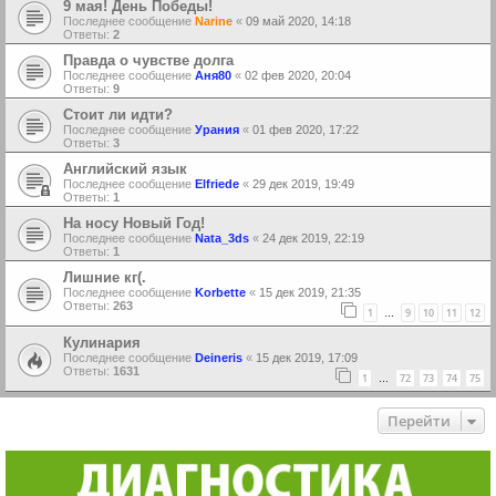
9 мая! День Победы!
Последнее сообщение
Narine
«
09 май 2020, 14:18
Ответы:
2
Правда о чувстве долга
Последнее сообщение
Аня80
«
02 фев 2020, 20:04
Ответы:
9
Стоит ли идти?
Последнее сообщение
Урания
«
01 фев 2020, 17:22
Ответы:
3
Английский язык
Последнее сообщение
Elfriede
«
29 дек 2019, 19:49
Ответы:
1
На носу Новый Год!
Последнее сообщение
Nata_3ds
«
24 дек 2019, 22:19
Ответы:
1
Лишние кг(.
Последнее сообщение
Korbette
«
15 дек 2019, 21:35
Ответы:
263
1
9
10
11
12
…
Кулинария
Последнее сообщение
Deineris
«
15 дек 2019, 17:09
Ответы:
1631
1
72
73
74
75
…
Перейти