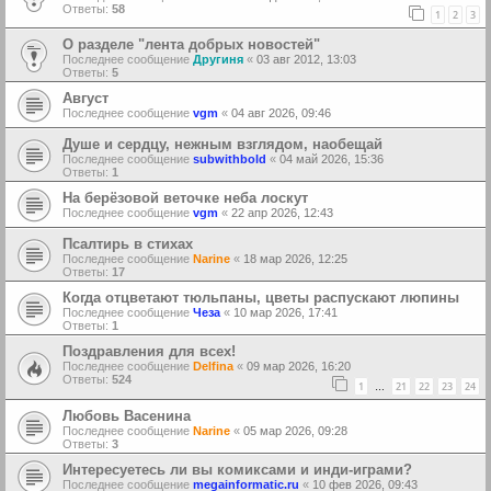
Ответы:
58
1
2
3
О разделе "лента добрых новостей"
Последнее сообщение
Другиня
«
03 авг 2012, 13:03
Ответы:
5
Август
Последнее сообщение
vgm
«
04 авг 2026, 09:46
Душе и сердцу, нежным взглядом, наобещай
Последнее сообщение
subwithbold
«
04 май 2026, 15:36
Ответы:
1
На берёзовой веточке неба лоскут
Последнее сообщение
vgm
«
22 апр 2026, 12:43
Псалтирь в стихах
Последнее сообщение
Narine
«
18 мар 2026, 12:25
Ответы:
17
Когда отцветают тюльпаны, цветы распускают люпины
Последнее сообщение
Чеза
«
10 мар 2026, 17:41
Ответы:
1
Поздравления для всех!
Последнее сообщение
Delfina
«
09 мар 2026, 16:20
Ответы:
524
1
21
22
23
24
…
Любовь Васенина
Последнее сообщение
Narine
«
05 мар 2026, 09:28
Ответы:
3
Интересуетесь ли вы комиксами и инди-играми?
Последнее сообщение
megainformatic.ru
«
10 фев 2026, 09:43