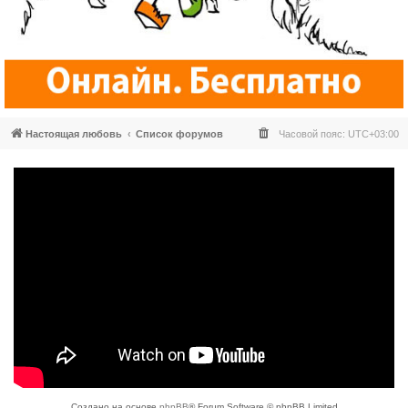
Настоящая любовь
Список форумов
Часовой пояс:
UTC+03:00
Создано на основе
phpBB
® Forum Software © phpBB Limited