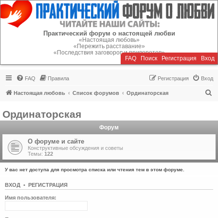
Регистрация
Практический форум о настоящей любви
«Настоящая любовь»
«Пережить расставание»
«Последствия заговоров и приворотов»
FAQ
Поиск
Р
е
г
и
с
т
р
а
ц
и
я
Вход
FAQ
Правила
Р
е
г
и
с
т
р
а
ц
и
я
Вход
П
Настоящая любовь
Список форумов
Ординаторская
о
Ординаторская
и
Форум
с
к
О форуме и сайте
Конструктивные обсуждения и советы
Темы:
122
У вас нет доступа для просмотра списка или чтения тем в этом форуме.
ВХОД
•
Р
Е
Г
И
С
Т
Р
А
Ц
И
Я
Имя пользователя: