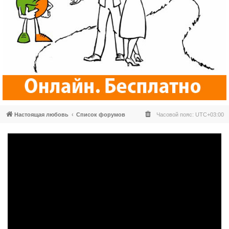
Настоящая любовь
Список форумов
Часовой пояс:
UTC+03:00