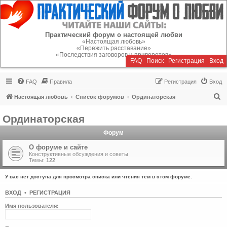
Регистрация
Практический форум о настоящей любви
«Настоящая любовь»
«Пережить расставание»
«Последствия заговоров и приворотов»
FAQ
Поиск
Р
е
г
и
с
т
р
а
ц
и
я
Вход
FAQ
Правила
Р
е
г
и
с
т
р
а
ц
и
я
Вход
П
Настоящая любовь
Список форумов
Ординаторская
о
Ординаторская
и
Форум
с
к
О форуме и сайте
Конструктивные обсуждения и советы
Темы:
122
У вас нет доступа для просмотра списка или чтения тем в этом форуме.
ВХОД
•
Р
Е
Г
И
С
Т
Р
А
Ц
И
Я
Имя пользователя: