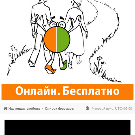
Настоящая любовь
Список форумов
Часовой пояс:
UTC+03:00