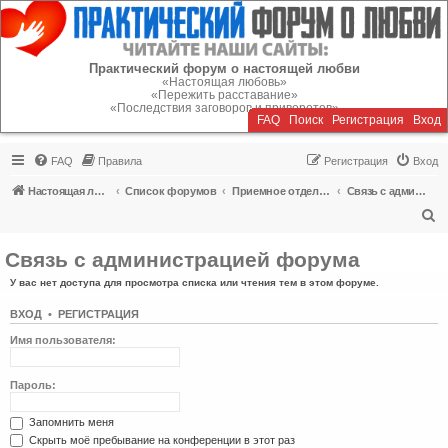
Регистрация
Практический форум о настоящей любви
«Настоящая любовь»
«Пережить расставание»
«Последствия заговоров и приворотов»
FAQ
Поиск
Р
е
г
и
с
т
р
а
ц
и
я
Вход
FAQ
Правила
Р
е
г
и
с
т
р
а
ц
и
я
Вход
Настоящая любовь
Список форумов
Приемное отделение
Связь с администрацией форума
П
о
Связь с администрацией форума
и
У вас нет доступа для просмотра списка или чтения тем в этом форуме.
с
к
ВХОД
•
Р
Е
Г
И
С
Т
Р
А
Ц
И
Я
Имя пользователя:
Пароль:
Запомнить меня
Скрыть моё пребывание на конференции в этот раз