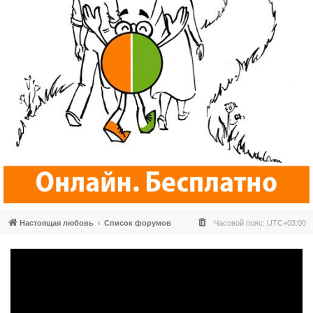
Настоящая любовь
Список форумов
Часовой пояс:
UTC+03:00