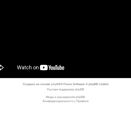
Создано на основе
phpBB
® Forum Software © phpBB Limited
Русская поддержка phpBB
Моды и расширения phpBB
Конфиденциальность
|
Правила