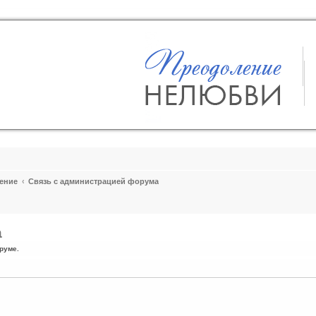
ение
Связь с администрацией форума
а
руме.