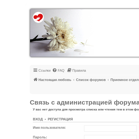
Регистрация
Ссылки
FAQ
Правила
Настоящая любовь
Список форумов
Приемное отдел
Связь с администрацией форум
У вас нет доступа для просмотра списка или чтения тем в этом фо
ВХОД
•
Р
Е
Г
И
С
Т
Р
А
Ц
И
Я
Имя пользователя:
Пароль: