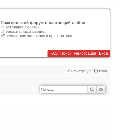
Практический форум о настоящей любви
«Настоящая любовь»
«Пережить расставание»
«Последствия заговоров и приворотов»
FAQ
Поиск
Р
е
г
и
с
т
р
а
ц
и
я
Вход
Р
е
г
и
с
т
р
а
ц
и
я
Вход
Поиск
Расширенный по