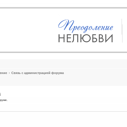
ение
Связь с администрацией форума
а
руме.