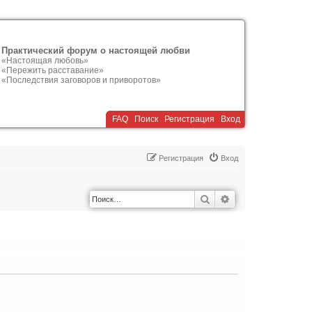
Практический форум о настоящей любви
«Настоящая любовь»
«Пережить расставание»
«Последствия заговоров и приворотов»
FAQ
Поиск
Р
е
г
и
с
т
р
а
ц
и
я
Вход
Р
е
г
и
с
т
р
а
ц
и
я
Вход
Поиск
Расширенный по