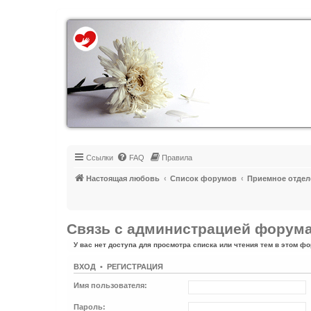
Регистрация
Ссылки
FAQ
Правила
Настоящая любовь
Список форумов
Приемное отдел
Связь с администрацией форум
У вас нет доступа для просмотра списка или чтения тем в этом фо
ВХОД
•
Р
Е
Г
И
С
Т
Р
А
Ц
И
Я
Имя пользователя:
Пароль: