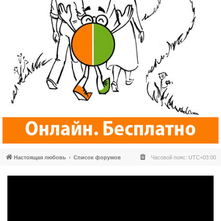
Настоящая любовь
Список форумов
Часовой пояс:
UTC+03:00