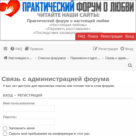
Регистрация
Практический форум о настоящей любви
«Настоящая любовь»
«Пережить расставание»
«Последствия заговоров и приворотов»
FAQ
Поиск
Р
е
г
и
с
т
р
а
ц
и
я
Вход
FAQ
Правила
Р
е
г
и
с
т
р
а
ц
и
я
Вход
Настоящая любовь
Список форумов
Приемное отделение
Связь с администрацией форума
П
о
Связь с администрацией форума
и
У вас нет доступа для просмотра списка или чтения тем в этом форуме.
с
к
ВХОД
•
Р
Е
Г
И
С
Т
Р
А
Ц
И
Я
Имя пользователя:
Пароль:
Запомнить меня
Скрыть моё пребывание на конференции в этот раз