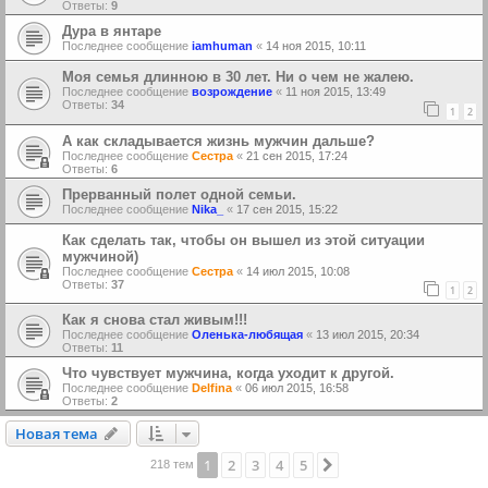
Ответы:
9
Дура в янтаре
Последнее сообщение
iamhuman
«
14 ноя 2015, 10:11
Моя семья длинною в 30 лет. Ни о чем не жалею.
Последнее сообщение
возрoждение
«
11 ноя 2015, 13:49
Ответы:
34
1
2
А как складывается жизнь мужчин дальше?
Последнее сообщение
Сестра
«
21 сен 2015, 17:24
Ответы:
6
Прерванный полет одной семьи.
Последнее сообщение
Nika_
«
17 сен 2015, 15:22
Как сделать так, чтобы он вышел из этой ситуации
мужчиной)
Последнее сообщение
Сестра
«
14 июл 2015, 10:08
Ответы:
37
1
2
Как я снова стал живым!!!
Последнее сообщение
Оленька-любящая
«
13 июл 2015, 20:34
Ответы:
11
Что чувствует мужчина, когда уходит к другой.
Последнее сообщение
Delfina
«
06 июл 2015, 16:58
Ответы:
2
Новая тема
Н
о
в
а
я
т
е
м
а
1
2
3
4
5
След.
218 тем