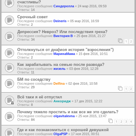
счастливы?
Последнее сообщение
Синдерелла
«
24 мар 2016, 09:59
Ответы:
14
Срочный совет
Последнее сообщение
Deineris
«
05 мар 2016, 16:59
Ответы:
2
Депрессия? Невроз? Или последствия греха?
Последнее сообщение
Виктория В
«
25 фев 2016, 21:27
Ответы:
34
1
2
Оттолкнуться от дна(моя история "взросления")
Последнее сообщение
МаринаМама
«
15 фев 2016, 10:51
Ответы:
2
Как зарабатывать на семью после развода?
Последнее сообщение
жизель
«
03 фев 2016, 12:28
Ответы:
11
БМ по соседству
Последнее сообщение
Delfina
«
02 фев 2016, 10:58
Ответы:
29
1
2
Всё таки я её отпустил
Последнее сообщение
Анкоридж
«
17 дек 2015, 12:22
Ответы:
8
Почему тяжело простить и как все же это сделать?
Последнее сообщение
olgavitalevna
«
25 ноя 2015, 13:47
Ответы:
84
1
2
3
4
Где и как познакомиться с хорошей девушкой
Последнее сообщение
OlgaPSP
«
17 ноя 2015, 00:51