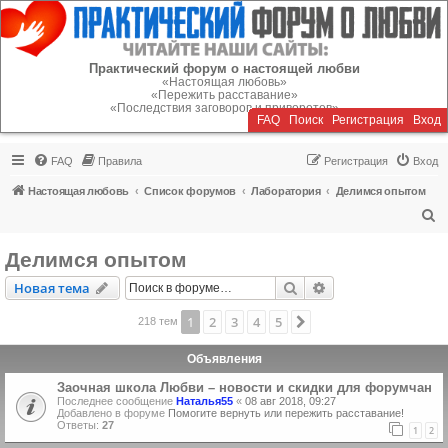
Регистрация
Практический форум о настоящей любви
«Настоящая любовь»
«Пережить расставание»
«Последствия заговоров и приворотов»
FAQ
Поиск
Р
е
г
и
с
т
р
а
ц
и
я
Вход
FAQ
Правила
Р
е
г
и
с
т
р
а
ц
и
я
Вход
Настоящая любовь
Список форумов
Лаборатория
Делимся опытом
П
о
Делимся опытом
и
Новая тема
Поиск
Расширенный пои
Н
о
в
а
я
т
е
м
а
с
к
1
2
3
4
5
След.
218 тем
Объявления
Заочная школа Любви – новости и скидки для форумчан
Последнее сообщение
Наталья55
«
08 авг 2018, 09:27
Добавлено в форуме
Помогите вернуть или пережить расставание!
Ответы:
27
1
2