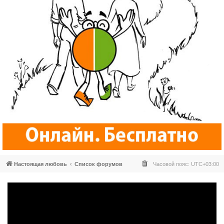
Настоящая любовь
Список форумов
Часовой пояс:
UTC+03:00