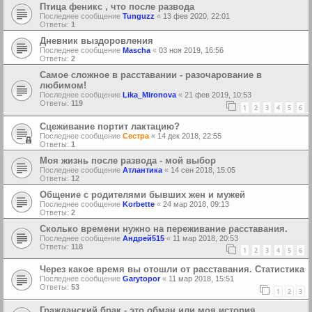
Птица феникс , что после развода
Последнее сообщение
Tunguzz
«
13 фев 2020, 22:01
Ответы:
1
Дневник выздоровления
Последнее сообщение
Mascha
«
03 ноя 2019, 16:56
Ответы:
2
Самое сложное в расставании - разочарование в
любимом!
Последнее сообщение
Lika_Mironova
«
21 фев 2019, 10:53
Ответы:
119
1
2
3
4
5
6
Сцеживание портит лактацию?
Последнее сообщение
Сестра
«
14 дек 2018, 22:55
Ответы:
1
Моя жизнь после развода - мой выбор
Последнее сообщение
Атлантика
«
14 сен 2018, 15:05
Ответы:
12
Общение с родителями бывших жен и мужей
Последнее сообщение
Korbette
«
24 мар 2018, 09:13
Ответы:
2
Сколько времени нужно на переживание расставания.
Последнее сообщение
Андрей515
«
11 мар 2018, 20:53
Ответы:
118
1
2
3
4
5
6
Через какое время вы отошли от расставания. Статистика
Последнее сообщение
Garytopor
«
11 мар 2018, 15:51
Ответы:
53
1
2
3
Гражданский брак - это обман или моя история