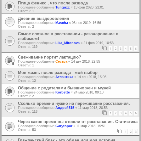
Птица феникс , что после развода
Последнее сообщение
Tunguzz
«
13 фев 2020, 22:01
Ответы:
1
Дневник выздоровления
Последнее сообщение
Mascha
«
03 ноя 2019, 16:56
Ответы:
2
Самое сложное в расставании - разочарование в
любимом!
Последнее сообщение
Lika_Mironova
«
21 фев 2019, 10:53
Ответы:
119
1
2
3
4
5
6
Сцеживание портит лактацию?
Последнее сообщение
Сестра
«
14 дек 2018, 22:55
Ответы:
1
Моя жизнь после развода - мой выбор
Последнее сообщение
Атлантика
«
14 сен 2018, 15:05
Ответы:
12
Общение с родителями бывших жен и мужей
Последнее сообщение
Korbette
«
24 мар 2018, 09:13
Ответы:
2
Сколько времени нужно на переживание расставания.
Последнее сообщение
Андрей515
«
11 мар 2018, 20:53
Ответы:
118
1
2
3
4
5
6
Через какое время вы отошли от расставания. Статистика
Последнее сообщение
Garytopor
«
11 мар 2018, 15:51
Ответы:
53
1
2
3
Гражданский брак - это обман или моя история