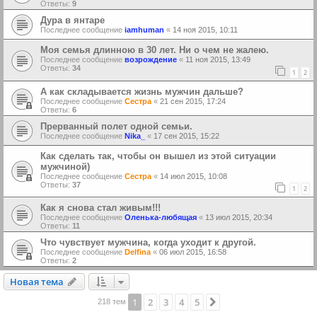
Ответы:
9
Дура в янтаре
Последнее сообщение
iamhuman
«
14 ноя 2015, 10:11
Моя семья длинною в 30 лет. Ни о чем не жалею.
Последнее сообщение
возрoждение
«
11 ноя 2015, 13:49
Ответы:
34
1
2
А как складывается жизнь мужчин дальше?
Последнее сообщение
Сестра
«
21 сен 2015, 17:24
Ответы:
6
Прерванный полет одной семьи.
Последнее сообщение
Nika_
«
17 сен 2015, 15:22
Как сделать так, чтобы он вышел из этой ситуации
мужчиной)
Последнее сообщение
Сестра
«
14 июл 2015, 10:08
Ответы:
37
1
2
Как я снова стал живым!!!
Последнее сообщение
Оленька-любящая
«
13 июл 2015, 20:34
Ответы:
11
Что чувствует мужчина, когда уходит к другой.
Последнее сообщение
Delfina
«
06 июл 2015, 16:58
Ответы:
2
Новая тема
Н
о
в
а
я
т
е
м
а
1
2
3
4
5
След.
218 тем