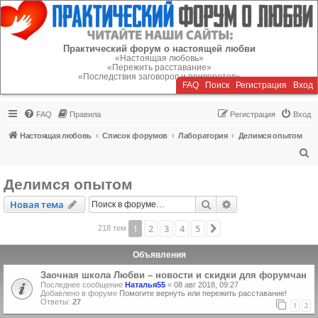
Регистрация
Практический форум о настоящей любви
«Настоящая любовь»
«Пережить расставание»
«Последствия заговоров и приворотов»
FAQ
Поиск
Р
е
г
и
с
т
р
а
ц
и
я
Вход
FAQ
Правила
Р
е
г
и
с
т
р
а
ц
и
я
Вход
Настоящая любовь
Список форумов
Лаборатория
Делимся опытом
П
о
Делимся опытом
и
Новая тема
Поиск
Расширенный пои
Н
о
в
а
я
т
е
м
а
с
к
1
2
3
4
5
След.
218 тем
Объявления
Заочная школа Любви – новости и скидки для форумчан
Последнее сообщение
Наталья55
«
08 авг 2018, 09:27
Добавлено в форуме
Помогите вернуть или пережить расставание!
Ответы:
27
1
2