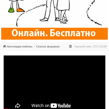
Настоящая любовь
Список форумов
Часовой пояс:
UTC+03:00