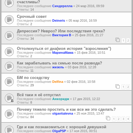
счастливы?
Последнее сообщение
Синдерелла
«
24 мар 2016, 09:59
Ответы:
14
Срочный совет
Последнее сообщение
Deineris
«
05 мар 2016, 16:59
Ответы:
2
Депрессия? Невроз? Или последствия греха?
Последнее сообщение
Виктория В
«
25 фев 2016, 21:27
Ответы:
34
1
2
Оттолкнуться от дна(моя история "взросления")
Последнее сообщение
МаринаМама
«
15 фев 2016, 10:51
Ответы:
2
Как зарабатывать на семью после развода?
Последнее сообщение
жизель
«
03 фев 2016, 12:28
Ответы:
11
БМ по соседству
Последнее сообщение
Delfina
«
02 фев 2016, 10:58
Ответы:
29
1
2
Всё таки я её отпустил
Последнее сообщение
Анкоридж
«
17 дек 2015, 12:22
Ответы:
8
Почему тяжело простить и как все же это сделать?
Последнее сообщение
olgavitalevna
«
25 ноя 2015, 13:47
Ответы:
84
1
2
3
4
Где и как познакомиться с хорошей девушкой
Последнее сообщение
OlgaPSP
«
17 ноя 2015, 00:51