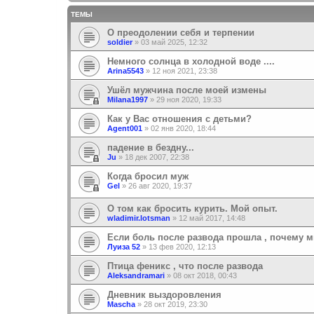
ТЕМЫ
О преодолении себя и терпении
soldier
»
03 май 2025, 12:32
Немного солнца в холодной воде ....
Arina5543
»
12 ноя 2021, 23:38
Ушёл мужчина после моей измены
Milana1997
»
29 ноя 2020, 19:33
Как у Вас отношения с детьми?
Agent001
»
02 янв 2020, 18:44
падение в бездну...
Ju
»
18 дек 2007, 22:38
Когда бросил муж
Gel
»
26 авг 2020, 19:37
О том как бросить курить. Мой опыт.
wladimir.lotsman
»
12 май 2017, 14:48
Если боль после развода прошла , почему м
Луиза 52
»
13 фев 2020, 12:13
Птица феникс , что после развода
Aleksandramari
»
08 окт 2018, 00:43
Дневник выздоровления
Mascha
»
28 окт 2019, 23:30