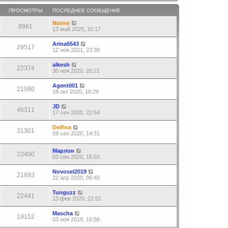
ПРОСМОТРЫ
ПОСЛЕДНЕЕ СООБЩЕНИЕ
Narine
8981
13 май 2025, 10:17
Arina5543
29517
12 ноя 2021, 23:38
alkesh
22374
30 ноя 2020, 20:21
Agent001
21580
18 окт 2020, 18:29
JD
46311
17 сен 2020, 22:54
Delfina
31301
09 сен 2020, 14:31
Марлон
23400
03 сен 2020, 15:03
Novosel2019
21893
22 апр 2020, 06:45
Tunguzz
22441
13 фев 2020, 22:01
Mascha
19152
03 ноя 2019, 16:56