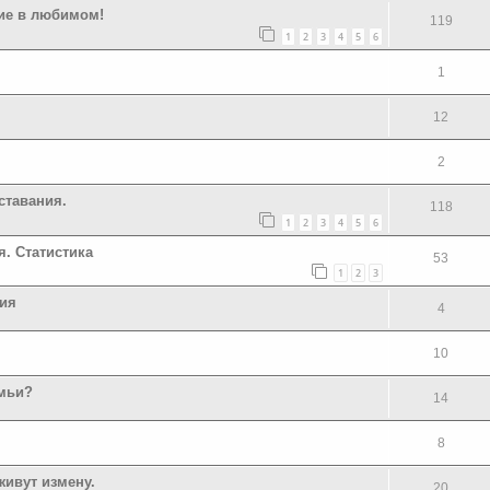
ние в любимом!
119
1
2
3
4
5
6
1
12
2
ставания.
118
1
2
3
4
5
6
я. Статистика
53
1
2
3
рия
4
10
емьи?
14
8
ивут измену.
20