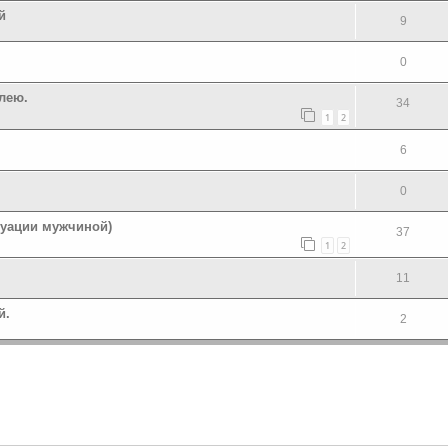
й
9
0
лею.
34
1
2
6
0
туации мужчиной)
37
1
2
11
й.
2