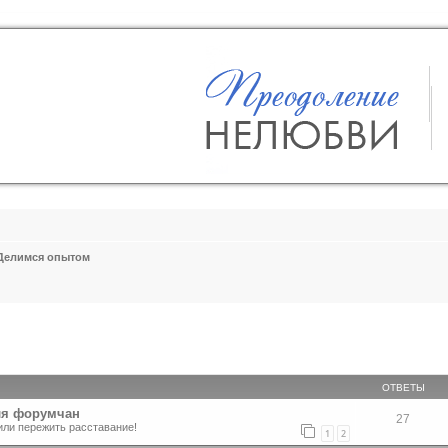
Делимся опытом
ширенный поиск
ОТВЕТЫ
ля форумчан
27
или пережить расставание!
1
2