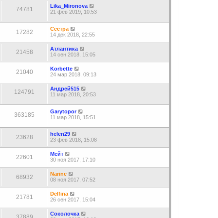
Lika_Mironova
74781
21 фев 2019, 10:53
Сестра
17282
14 дек 2018, 22:55
Атлантика
21458
14 сен 2018, 15:05
Korbette
21040
24 мар 2018, 09:13
Андрей515
124791
11 мар 2018, 20:53
Garytopor
363185
11 мар 2018, 15:51
helen29
23628
23 фев 2018, 15:08
Мейт
22601
30 ноя 2017, 17:10
Narine
68932
08 ноя 2017, 07:52
Delfina
21781
26 сен 2017, 15:04
Соколочка
37889