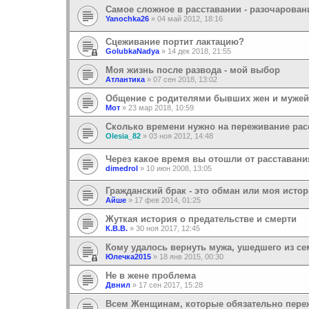
Самое сложное в расставании - разочарова
Yanochka26
»
04 май 2012, 18:16
Сцеживание портит лактацию?
GolubkaNadya
»
14 дек 2018, 21:55
Моя жизнь после развода - мой выбор
Атлантика
»
07 сен 2018, 13:02
Общение с родителями бывших жен и мужей
Мот
»
23 мар 2018, 10:59
Сколько времени нужно на переживание рас
Olesia_82
»
03 ноя 2012, 14:48
Через какое время вы отошли от расставани
dimedrol
»
10 июн 2008, 13:05
Гражданский брак - это обман или моя исто
Айше
»
17 фев 2014, 01:25
Жуткая история о предательстве и смерти
К.В.В.
»
30 ноя 2017, 12:45
Кому удалось вернуть мужа, ушедшего из с
Юлечка2015
»
18 янв 2015, 00:30
Не в жене проблема
Двнил
»
17 сен 2017, 15:28
Всем Женщинам, которые обязательно переж