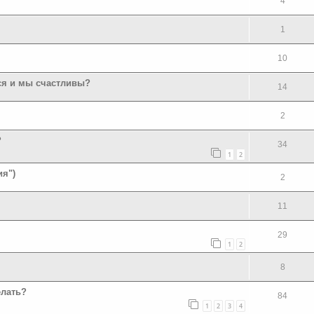
4
1
10
лся и мы счастливы?
14
2
?
34
1
2
ия")
2
11
29
1
2
8
елать?
84
1
2
3
4