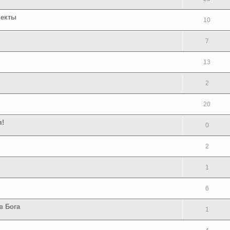
пекты
10
7
13
2
20
я!
0
2
1
6
в Бога
1