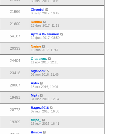
30 июн 2017, 10:19
Cheerful
21966
03 мар 2017, 19:42
Delfina
21600
13 фев 2017, 11:19
Артем Филлипов
54167
12 фев 2017, 08:50
Narine
20333
18 янв 2017, 11:47
Стараюсь
24404
11 ноя 2016, 12:15
olgaSarik
23418
02 ноя 2016, 21:46
Aylin
20067
13 окт 2016, 10:06
Мейт
19481
31 июл 2016, 12:34
Вадим2016
20772
07 июл 2016, 16:38
Лира_
19309
15 июн 2016, 16:41
Димон