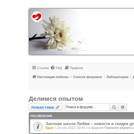
Регистрация
Ссылки
FAQ
Правила
Настоящая любовь
Список форумов
Лаборатория
Делимся опытом
Новая тема
Поиск
Рас
Н
о
в
а
я
т
е
м
а
ОБЪЯВЛЕНИЯ
Заочная школа Любви – новости и скидки д
Брат
»
25 сен 2013, 23:43
» в форуме
Помогите вернуть 