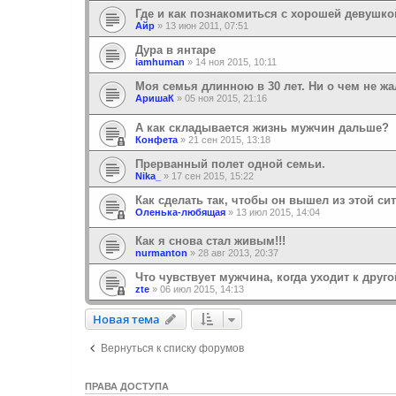
Где и как познакомиться с хорошей девушко
Айр
»
13 июн 2011, 07:51
Дура в янтаре
iamhuman
»
14 ноя 2015, 10:11
Моя семья длинною в 30 лет. Ни о чем не жа
АришаК
»
05 ноя 2015, 21:16
А как складывается жизнь мужчин дальше?
Конфета
»
21 сен 2015, 13:18
Прерванный полет одной семьи.
Nika_
»
17 сен 2015, 15:22
Как сделать так, чтобы он вышел из этой си
Оленька-любящая
»
13 июл 2015, 14:04
Как я снова стал живым!!!
nurmanton
»
28 авг 2013, 20:37
Что чувствует мужчина, когда уходит к друго
zte
»
06 июл 2015, 14:13
Новая тема
Н
о
в
а
я
т
е
м
а
Вернуться к списку форумов
ПРАВА ДОСТУПА