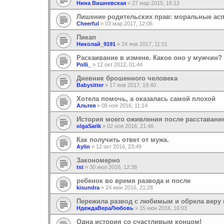
Нина Вишневская
»
27 мар 2015, 16:12
Лишение родительских прав: моральные ас
Cheerful
»
03 мар 2017, 12:06
Пикап
Николай_9191
»
24 янв 2017, 11:01
Раскаивание в измене. Какое оно у мужчин?
Polli_
»
12 окт 2012, 01:44
Дневник брошенного человека
Babysitter
»
17 янв 2017, 19:40
Хотела помочь, а оказалась самой плохой
Альтея
»
08 ноя 2016, 11:14
История моего оживления после расставани
olgaSarik
»
02 ноя 2016, 21:46
Как получить ответ от мужа.
Aylin
»
12 окт 2016, 23:49
Закономерно
tst
»
30 июл 2016, 12:38
ребенок во время развода и после
kisundra
»
24 июн 2016, 21:28
Пережила развод с любимым и обрела веру 
НдеждаВераЛюбовь
»
15 июн 2016, 16:03
Одна история со счастливым концом!