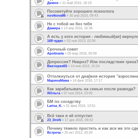
Димон
»
21 май 2016, 18:19
Посоветуйте хорошего психолога
novikova86
»
30 апр 2016, 09:43
Не с тобой не без тебя
Дамира
»
13 апр 2016, 16:38
А есть у кого история - любимый(ая) верну
168 чудес
»
02 ноя 2013, 02:56
Срочный совет
Apolinaria
»
05 мар 2016, 00:58
Депрессия? Невроз? Или последствия греха
Виктория55
»
14 янв 2016, 10:24
Оттолкнуться от дна(моя история "взрослен
МаринаМама
»
14 фев 2016, 17:17
Как зарабатывать на семью после развода?
ЯОльга
»
07 ноя 2014, 23:00
БМ по соседству
Larisa_K.
»
01 фев 2016, 13:51
Всё таки я её отпустил
23_DroN
»
17 дек 2015, 09:42
Почему тяжело простить и как все же это сд
Встреча
»
25 окт 2012, 20:29