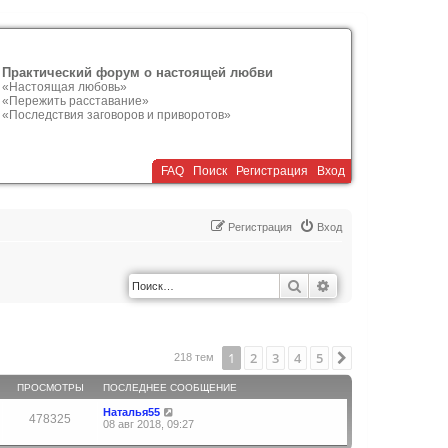
Практический форум о настоящей любви
«Настоящая любовь»
«Пережить расставание»
«Последствия заговоров и приворотов»
FAQ
Поиск
Р
е
г
и
с
т
р
а
ц
и
я
Вход
Р
е
г
и
с
т
р
а
ц
и
я
Вход
Поиск
Расширенный по
1
2
3
4
5
След.
218 тем
ПРОСМОТРЫ
ПОСЛЕДНЕЕ СООБЩЕНИЕ
Наталья55
478325
08 авг 2018, 09:27