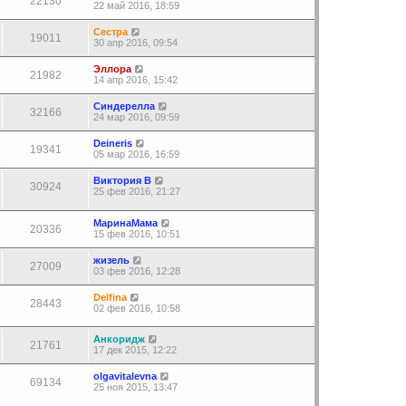
22130
22 май 2016, 18:59
Сестра
19011
30 апр 2016, 09:54
Эллора
21982
14 апр 2016, 15:42
Синдерелла
32166
24 мар 2016, 09:59
Deineris
19341
05 мар 2016, 16:59
Виктория В
30924
25 фев 2016, 21:27
МаринаМама
20336
15 фев 2016, 10:51
жизель
27009
03 фев 2016, 12:28
Delfina
28443
02 фев 2016, 10:58
Анкоридж
21761
17 дек 2015, 12:22
olgavitalevna
69134
25 ноя 2015, 13:47