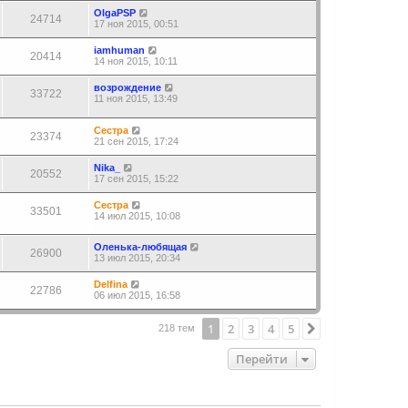
OlgaPSP
24714
17 ноя 2015, 00:51
iamhuman
20414
14 ноя 2015, 10:11
возрoждение
33722
11 ноя 2015, 13:49
Сестра
23374
21 сен 2015, 17:24
Nika_
20552
17 сен 2015, 15:22
Сестра
33501
14 июл 2015, 10:08
Оленька-любящая
26900
13 июл 2015, 20:34
Delfina
22786
06 июл 2015, 16:58
1
2
3
4
5
След.
218 тем
Перейти