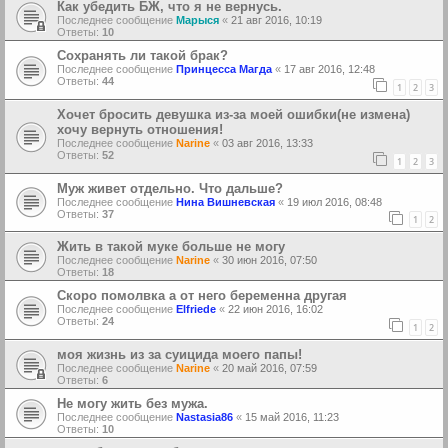
Как убедить БЖ, что я не вернусь.
Последнее сообщение
Марыся
«
21 авг 2016, 10:19
Ответы:
10
Сохранять ли такой брак?
Последнее сообщение
Принцесса Магда
«
17 авг 2016, 12:48
Ответы:
44
1
2
3
Хочет бросить девушка из-за моей ошибки(не измена)
хочу вернуть отношения!
Последнее сообщение
Narine
«
03 авг 2016, 13:33
Ответы:
52
1
2
3
Муж живет отдельно. Что дальше?
Последнее сообщение
Нина Вишневская
«
19 июл 2016, 08:48
Ответы:
37
1
2
Жить в такой муке больше не могу
Последнее сообщение
Narine
«
30 июн 2016, 07:50
Ответы:
18
Скоро помолвка а от него беременна другая
Последнее сообщение
Elfriede
«
22 июн 2016, 16:02
Ответы:
24
1
2
моя жизнь из за суицида моего папы!
Последнее сообщение
Narine
«
20 май 2016, 07:59
Ответы:
6
Не могу жить без мужа.
Последнее сообщение
Nastasia86
«
15 май 2016, 11:23
Ответы:
10