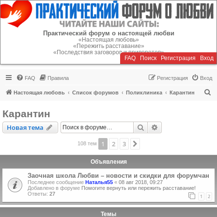
Регистрация
Практический форум о настоящей любви
«Настоящая любовь»
«Пережить расставание»
«Последствия заговоров и приворотов»
FAQ
Поиск
Р
е
г
и
с
т
р
а
ц
и
я
Вход
FAQ
Правила
Р
е
г
и
с
т
р
а
ц
и
я
Вход
П
Настоящая любовь
Список форумов
Поликлиника
Карантин
о
Карантин
и
Новая тема
Поиск
Расширенный пои
Н
о
в
а
я
т
е
м
а
с
к
1
2
3
След.
108 тем
Объявления
Заочная школа Любви – новости и скидки для форумчан
Последнее сообщение
Наталья55
«
08 авг 2018, 09:27
Добавлено в форуме
Помогите вернуть или пережить расставание!
Ответы:
27
1
2
Темы