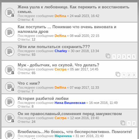
Жена ушла к любовнице. Как пережить и восстановить
семью.
Последнее сообщение
Delfina
«
24 май 2023, 16:42
Ответы:
4
Как поступить ... Понимаю что очень виновата и
наломала дров
Последнее сообщение
Delfina
«
08 май 2020, 22:15
Ответы:
12
Уйти или попытаться сохранить???
Последнее сообщение
Charley
«
30 окт 2018, 13:34
Ответы:
93
1
2
3
4
5
Муж - добытчик, но скупой. Что делать?
Последнее сообщение
Сестра
«
05 авг 2017, 14:45
Ответы:
65
1
2
3
Что с ним?
Последнее сообщение
Delfina
«
07 мар 2017, 11:33
Ответы:
7
История разбитой любви
Последнее сообщение
Нина Вишневская
«
16 ноя 2016, 11:49
Ответы:
8
Он не православный,сомнения перед замужеством
Последнее сообщение
Сестра
«
12 ноя 2016, 19:40
Ответы:
24
1
2
Влюбилась...Но боюсь, что бесперспективно. Помогите!
Последнее сообщение
Мариника
«
31 окт 2016, 21:40