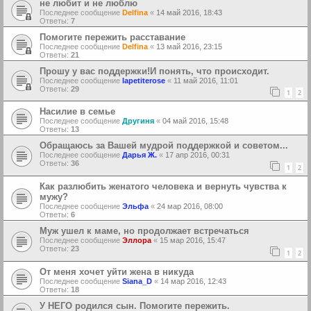
не любит и не люблю
Последнее сообщение
Delfina
«
14 май 2016, 18:43
Ответы:
7
Помогите пережить расставание
Последнее сообщение
Delfina
«
13 май 2016, 23:15
Ответы:
21
Прошу у вас поддержки!И понять, что происходит.
Последнее сообщение
lapetiterose
«
11 май 2016, 11:01
Ответы:
29
1
2
Насилие в семье
Последнее сообщение
Другиня
«
04 май 2016, 15:48
Ответы:
13
Обращаюсь за Вашей мудрой поддержкой и советом...
Последнее сообщение
Дарья Ж.
«
17 апр 2016, 00:31
Ответы:
36
1
2
Как разлюбить женатого человека и вернуть чувства к
мужу?
Последнее сообщение
Эльфа
«
24 мар 2016, 08:00
Ответы:
6
Муж ушел к маме, но продолжает встречаться
Последнее сообщение
Эллора
«
15 мар 2016, 15:47
Ответы:
23
1
2
От меня хочет уйти жена в никуда
Последнее сообщение
Siana_D
«
14 мар 2016, 12:43
Ответы:
18
У НЕГО родился сын. Помогите пережить.