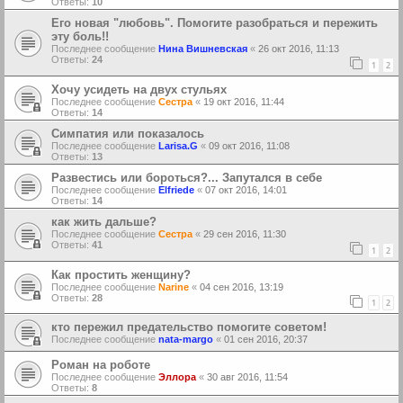
Ответы:
10
Его новая "любовь". Помогите разобраться и пережить
эту боль!!
Последнее сообщение
Нина Вишневская
«
26 окт 2016, 11:13
Ответы:
24
1
2
Хочу усидеть на двух стульях
Последнее сообщение
Сестра
«
19 окт 2016, 11:44
Ответы:
14
Симпатия или показалось
Последнее сообщение
Larisa.G
«
09 окт 2016, 11:08
Ответы:
13
Развестись или бороться?... Запутался в себе
Последнее сообщение
Elfriede
«
07 окт 2016, 14:01
Ответы:
14
как жить дальше?
Последнее сообщение
Сестра
«
29 сен 2016, 11:30
Ответы:
41
1
2
Как простить женщину?
Последнее сообщение
Narine
«
04 сен 2016, 13:19
Ответы:
28
1
2
кто пережил предательство помогите советом!
Последнее сообщение
nata-margo
«
01 сен 2016, 20:37
Роман на роботе
Последнее сообщение
Эллора
«
30 авг 2016, 11:54
Ответы:
8