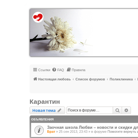
Регистрация
Ссылки
FAQ
Правила
Настоящая любовь
Список форумов
Поликлиника
Карантин
Новая тема
Поиск
Рас
Н
о
в
а
я
т
е
м
а
ОБЪЯВЛЕНИЯ
Заочная школа Любви – новости и скидки д
Брат
»
25 сен 2013, 23:43
» в форуме
Помогите вернуть 