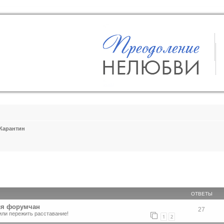
Карантин
ширенный поиск
ОТВЕТЫ
ля форумчан
27
или пережить расставание!
1
2