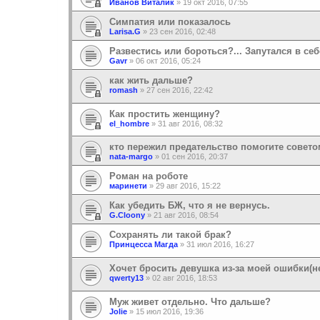
Иванов Виталик
»
19 окт 2016, 07:55
Симпатия или показалось
Larisa.G
»
23 сен 2016, 02:48
Развестись или бороться?... Запутался в себ
Gavr
»
06 окт 2016, 05:24
как жить дальше?
romash
»
27 сен 2016, 22:42
Как простить женщину?
el_hombre
»
31 авг 2016, 08:32
кто пережил предательство помогите совето
nata-margo
»
01 сен 2016, 20:37
Роман на роботе
маринети
»
29 авг 2016, 15:22
Как убедить БЖ, что я не вернусь.
G.Cloony
»
21 авг 2016, 08:54
Сохранять ли такой брак?
Принцесса Магда
»
31 июл 2016, 16:27
Хочет бросить девушка из-за моей ошибки(н
qwerty13
»
02 авг 2016, 18:53
Муж живет отдельно. Что дальше?
Jolie
»
15 июл 2016, 19:36