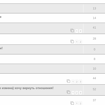
13
е
14
41
1
2
28
1
2
м!
0
8
10
44
1
2
3
е измена) хочу вернуть отношения!
52
1
2
3
37
1
2