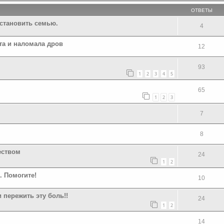
ОТВЕТЫ
сстановить семью.
4
та и наломала дров
12
93
1
2
3
4
5
65
1
2
3
7
8
еством
24
1
2
. Помогите!
10
 пережить эту боль!!
24
1
2
14