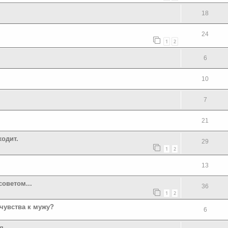
18
24
1
2
6
10
7
21
ходит.
29
1
2
13
оветом...
36
1
2
 чувства к мужу?
6
я