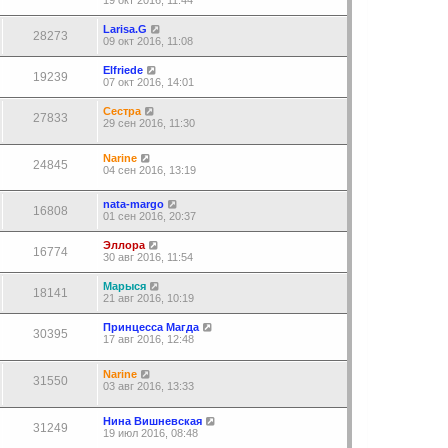
19 окт 2016, 11:44
Larisa.G
28273
09 окт 2016, 11:08
Elfriede
19239
07 окт 2016, 14:01
Сестра
27833
29 сен 2016, 11:30
Narine
24845
04 сен 2016, 13:19
nata-margo
16808
01 сен 2016, 20:37
Эллора
16774
30 авг 2016, 11:54
Марыся
18141
21 авг 2016, 10:19
Принцесса Магда
30395
17 авг 2016, 12:48
Narine
31550
03 авг 2016, 13:33
Нина Вишневская
31249
19 июл 2016, 08:48