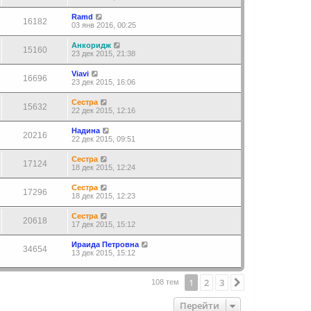
Ramd
16182
03 янв 2016, 00:25
Анкоридж
15160
23 дек 2015, 21:38
Viavi
16696
23 дек 2015, 16:06
Сестра
15632
22 дек 2015, 12:16
Надина
20216
22 дек 2015, 09:51
Сестра
17124
18 дек 2015, 12:24
Сестра
17296
18 дек 2015, 12:23
Сестра
20618
17 дек 2015, 15:12
Ираида Петровна
34654
13 дек 2015, 15:12
1
2
3
След.
108 тем
Перейти