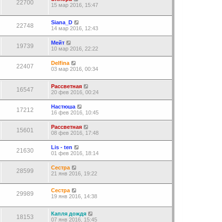
22700
15 мар 2016, 15:47
Siana_D
22748
14 мар 2016, 12:43
Мейт
19739
10 мар 2016, 22:22
Delfina
22407
03 мар 2016, 00:34
Рассветная
16547
20 фев 2016, 00:24
Настюша
17212
16 фев 2016, 10:45
Рассветная
15601
08 фев 2016, 17:48
Lis - ten
21630
01 фев 2016, 18:14
Сестра
28599
21 янв 2016, 19:22
Сестра
29989
19 янв 2016, 14:38
Капля дождя
18153
07 янв 2016, 15:45