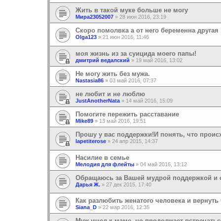
Жить в такой муке больше не могу
Мира23052007
»
28 июн 2016, 23:19
Скоро помолвка а от него беременна другая
Olga123
»
21 июн 2016, 11:46
моя жизнь из за суицида моего папы!
дмитрий ведалский
»
19 май 2016, 13:02
Не могу жить без мужа.
Nastasia86
»
03 май 2016, 07:37
не любит и не люблю
JustAnotherNata
»
14 май 2016, 15:09
Помогите пережить расставание
Mike89
»
13 май 2016, 19:51
Прошу у вас поддержки!И понять, что проис
lapetiterose
»
24 апр 2015, 14:37
Насилие в семье
Мелодия для флейты
»
04 май 2016, 13:12
Обращаюсь за Вашей мудрой поддержкой и с
Дарья Ж.
»
27 дек 2015, 17:40
Как разлюбить женатого человека и вернуть
Siana_D
»
22 мар 2016, 12:35
Муж ушел к маме, но продолжает встречатьс