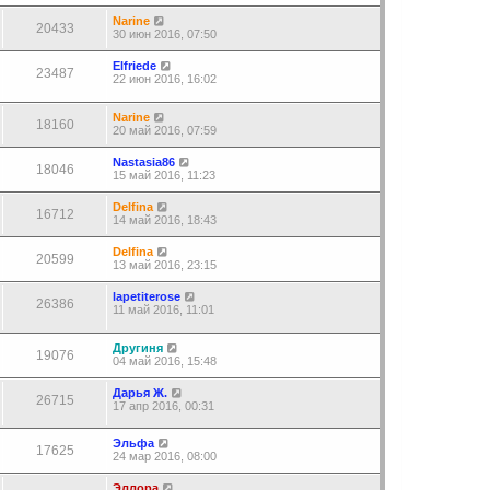
Narine
20433
30 июн 2016, 07:50
Elfriede
23487
22 июн 2016, 16:02
Narine
18160
20 май 2016, 07:59
Nastasia86
18046
15 май 2016, 11:23
Delfina
16712
14 май 2016, 18:43
Delfina
20599
13 май 2016, 23:15
lapetiterose
26386
11 май 2016, 11:01
Другиня
19076
04 май 2016, 15:48
Дарья Ж.
26715
17 апр 2016, 00:31
Эльфа
17625
24 мар 2016, 08:00
Эллора