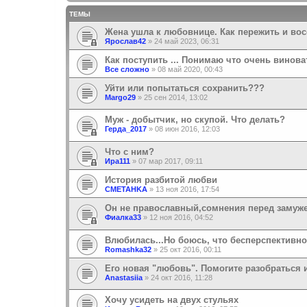
ТЕМЫ
Жена ушла к любовнице. Как пережить и во
Ярослав42
»
24 май 2023, 06:31
Как поступить ... Понимаю что очень винова
Все сложно
»
08 май 2020, 00:43
Уйти или попытаться сохранить???
Margo29
»
25 сен 2014, 13:02
Муж - добытчик, но скупой. Что делать?
Герда_2017
»
08 июн 2016, 12:03
Что с ним?
Ира111
»
07 мар 2017, 09:11
История разбитой любви
CMETAHKA
»
13 ноя 2016, 17:54
Он не православный,сомнения перед замуж
Фиалка33
»
12 ноя 2016, 04:52
Влюбилась...Но боюсь, что бесперспективно
Romashka32
»
25 окт 2016, 00:11
Его новая "любовь". Помогите разобраться и
Anastasiia
»
24 окт 2016, 11:28
Хочу усидеть на двух стульях