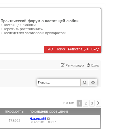
Практический форум о настоящей любви
«Настоящая любовь»
«Пережить расставание»
«Последствия заговоров и приворотов»
FAQ
Поиск
Р
е
г
и
с
т
р
а
ц
и
я
Вход
Р
е
г
и
с
т
р
а
ц
и
я
Вход
Поиск
Расширенный по
1
2
3
След.
108 тем
ПРОСМОТРЫ
ПОСЛЕДНЕЕ СООБЩЕНИЕ
Наталья55
478562
08 авг 2018, 09:27