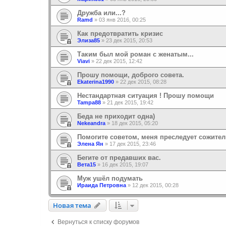
Дружба или...?
Ramd
»
03 янв 2016, 00:25
Как предотвратить кризис
Элиза85
»
23 дек 2015, 20:53
Таким был мой роман с женатым...
Viavi
»
22 дек 2015, 12:42
Прошу помощи, доброго совета.
Ekaterina1990
»
22 дек 2015, 08:28
Нестандартная ситуация ! Прошу помощи
Tampa88
»
21 дек 2015, 19:42
Беда не приходит одна)
Nekeandra
»
18 дек 2015, 05:20
Помогите советом, меня преследует сожит
Элена Ян
»
17 дек 2015, 23:46
Бегите от предавших вас.
Вета15
»
16 дек 2015, 19:07
Муж ушёл подумать
Ираида Петровна
»
12 дек 2015, 00:28
Новая тема
Н
о
в
а
я
т
е
м
а
Вернуться к списку форумов