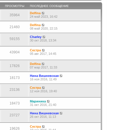
ПРОСМОТРЫ
ПОСЛЕДНЕЕ СООБЩЕНИЕ
Delfina
35964
24 май 2023, 16:42
Delfina
21460
08 май 2020, 22:15
Charley
59155
30 окт 2018, 13:34
Сестра
43904
05 авг 2017, 14:45
Delfina
17826
07 мар 2017, 11:33
Нина Вишневская
18173
16 ноя 2016, 11:49
Сестра
23136
12 ноя 2016, 19:40
Мариника
18473
31 окт 2016, 21:40
Нина Вишневская
23727
26 окт 2016, 11:13
Сестра
19626