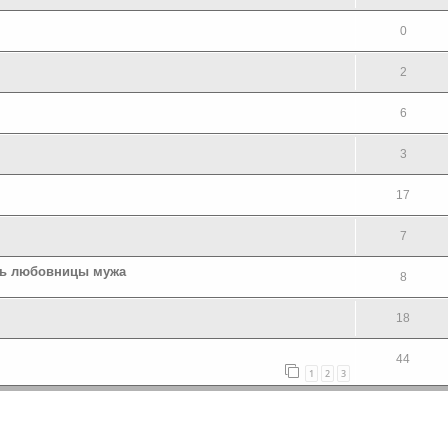
0
2
6
3
17
7
ель любовницы мужа
8
18
44
1
2
3