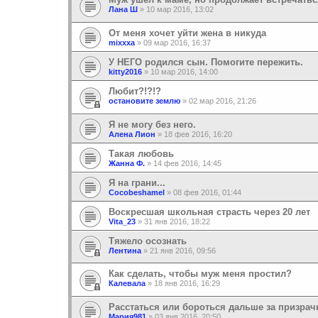
Лана Ш
»
10 мар 2016, 13:02
От меня хочет уйти жена в никуда
mixxxa
»
09 мар 2016, 16:37
У НЕГО родился сын. Помогите пережить.
kitty2016
»
10 мар 2016, 14:00
Любит?!?!?
остановите землю
»
02 мар 2016, 21:26
Я не могу без него.
Алена Лион
»
18 фев 2016, 16:20
Такая любовь
Жанна Ф.
»
14 фев 2016, 14:45
Я на грани...
Cocobeshamel
»
08 фев 2016, 01:44
Воскресшая школьная страсть через 20 лет
Vita_23
»
31 янв 2016, 18:22
Тяжело осознать
Лентина
»
21 янв 2016, 09:56
Как сделать, чтобы муж меня простил?
Калевала
»
18 янв 2016, 16:29
Расстаться или бороться дальше за призрач
Мария981
»
03 янв 2016, 20:50