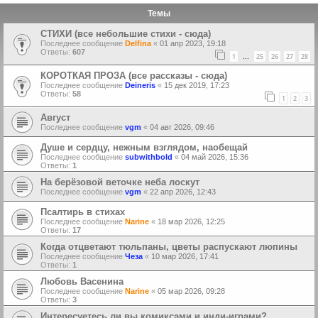
Темы
СТИХИ (все небольшие стихи - сюда)
Последнее сообщение
Delfina
«
01 апр 2023, 19:18
Ответы:
607
1
25
26
27
28
…
КОРОТКАЯ ПРОЗА (все рассказы - сюда)
Последнее сообщение
Deineris
«
15 дек 2019, 17:23
Ответы:
58
1
2
3
Август
Последнее сообщение
vgm
«
04 авг 2026, 09:46
Душе и сердцу, нежным взглядом, наобещай
Последнее сообщение
subwithbold
«
04 май 2026, 15:36
Ответы:
1
На берёзовой веточке неба лоскут
Последнее сообщение
vgm
«
22 апр 2026, 12:43
Псалтирь в стихах
Последнее сообщение
Narine
«
18 мар 2026, 12:25
Ответы:
17
Когда отцветают тюльпаны, цветы распускают люпины
Последнее сообщение
Чеза
«
10 мар 2026, 17:41
Ответы:
1
Любовь Васенина
Последнее сообщение
Narine
«
05 мар 2026, 09:28
Ответы:
3
Интересуетесь ли вы комиксами и инди-играми?