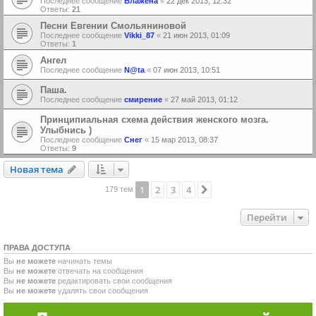
Последнее сообщение
Блажена
«
22 дек 2013, 12:32
Ответы:
21
Песни Евгении Смольяниновой
Последнее сообщение
Vikki_87
«
21 июн 2013, 01:09
Ответы:
1
Ангел
Последнее сообщение
N@ta
«
07 июн 2013, 10:51
Паша.
Последнее сообщение
смирение
«
27 май 2013, 01:12
Принципиальная схема действия женского мозга.
Улыбнись )
Последнее сообщение
Снег
«
15 мар 2013, 08:37
Ответы:
9
Новая тема
Н
о
в
а
я
т
е
м
а
1
2
3
4
След.
179 тем
Перейти
ПРАВА ДОСТУПА
Вы
не можете
начинать темы
Вы
не можете
отвечать на сообщения
Вы
не можете
редактировать свои сообщения
Вы
не можете
удалять свои сообщения