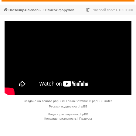
Настоящая любовь
Список форумов
Часовой пояс:
UTC+03:00
Создано на основе
phpBB
® Forum Software © phpBB Limited
Русская поддержка phpBB
Моды и расширения phpBB
Конфиденциальность
|
Правила