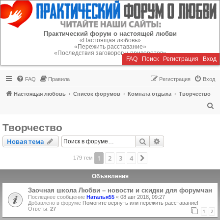
Регистрация
Практический форум о настоящей любви
«Настоящая любовь»
«Пережить расставание»
«Последствия заговоров и приворотов»
FAQ
Поиск
Р
е
г
и
с
т
р
а
ц
и
я
Вход
FAQ
Правила
Р
е
г
и
с
т
р
а
ц
и
я
Вход
Настоящая любовь
Список форумов
Комната отдыха
Творчество
П
о
Творчество
и
Новая тема
Поиск
Расширенный пои
Н
о
в
а
я
т
е
м
а
с
к
1
2
3
4
След.
179 тем
Объявления
Заочная школа Любви – новости и скидки для форумчан
Последнее сообщение
Наталья55
«
08 авг 2018, 09:27
Добавлено в форуме
Помогите вернуть или пережить расставание!
Ответы:
27
1
2