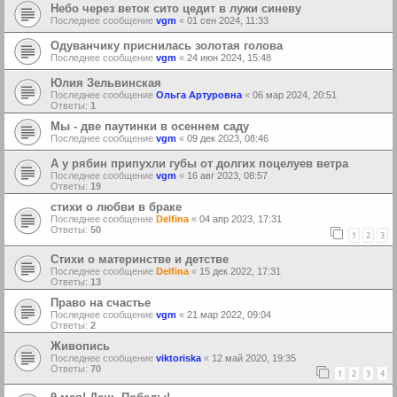
Небо через веток сито цедит в лужи синеву
Последнее сообщение
vgm
«
01 сен 2024, 11:33
Одуванчику приснилась золотая голова
Последнее сообщение
vgm
«
24 июн 2024, 15:48
Юлия Зельвинская
Последнее сообщение
Ольга Артуровна
«
06 мар 2024, 20:51
Ответы:
1
Мы - две паутинки в осеннем саду
Последнее сообщение
vgm
«
09 дек 2023, 08:46
А у рябин припухли губы от долгих поцелуев ветра
Последнее сообщение
vgm
«
16 авг 2023, 08:57
Ответы:
19
стихи о любви в браке
Последнее сообщение
Delfina
«
04 апр 2023, 17:31
Ответы:
50
1
2
3
Стихи о материнстве и детстве
Последнее сообщение
Delfina
«
15 дек 2022, 17:31
Ответы:
13
Право на счастье
Последнее сообщение
vgm
«
21 мар 2022, 09:04
Ответы:
2
Живопись
Последнее сообщение
viktoriska
«
12 май 2020, 19:35
Ответы:
70
1
2
3
4