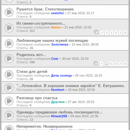
Ответы:
2
Рушится брак. Стихотворение.
Последнее сообщение
svetofor
«
27 янв 2016, 01:17
Ответы:
9
Из свеже-состряпанного...
Последнее сообщение
Narine
«
21 янв 2016, 10:42
Ответы:
113
1
2
3
4
5
6
Любовницам наших мужей посвящаю
Последнее сообщение
Золотинка
«
15 янв 2016, 08:05
Ответы:
15
Родилось вот...
Последнее сообщение
Снег
«
30 окт 2015, 22:24
Ответы:
166
1
5
6
7
8
…
Стихи для детей
Последнее сообщение
Дочь солнца
«
05 сен 2015, 16:15
Ответы:
20
"...Успокойся. В хорошие книжки заройся" Е. Евтушенко.
Последнее сообщение
Humbert
«
20 янв 2015, 02:50
Разговор про счастье
Последнее сообщение
Другиня
«
07 авг 2014, 20:53
Ответы:
9
Однажды предавшим любовь посвящается...
Последнее сообщение
Юлия1209
«
04 июл 2014, 22:38
Ответы:
13
Непережитое. Незавершенное