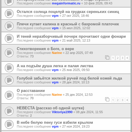
Последнее сообщение
megainformatic.ru
«
10 фев 2026, 09:43
Остался солнца поцелуй на грудках сереньких синиц
Последнее сообщение
vgm
«
27 окт 2025, 18:46
Плечи кутает калина в красный с бахромой платочек
Последнее сообщение
vgm
«
15 июл 2025, 12:02
И теней неразборчивый почерк прочитают одни фонари
Последнее сообщение
vgm
«
21 май 2025, 12:13
Стихотворения о Боге, о вере
Последнее сообщение
Narine
«
22 апр 2025, 07:49
Ответы:
73
1
2
3
4
А на подъём душа легка и палая листва
Последнее сообщение
vgm
«
25 янв 2025, 09:50
Голубой забьётся жилкой ручей под белой кожей льда
Последнее сообщение
vgm
«
28 дек 2024, 10:13
О расставании
Последнее сообщение
Narine
«
25 дек 2024, 12:53
Ответы:
70
1
2
3
4
НЕВЕСТА (рассказ об одной шутке)
Последнее сообщение
Viktoriya1990
«
08 дек 2024, 11:55
Ответы:
2
В небе белую пену гуси взбили крылом
Последнее сообщение
vgm
«
27 ноя 2024, 19:23