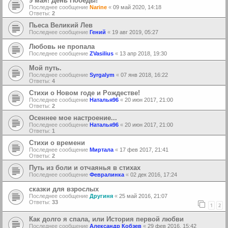
9 мая! День Победы!
Последнее сообщение
Narine
«
09 май 2020, 14:18
Ответы:
2
Пьеса Великий Лев
Последнее сообщение
Гений
«
19 авг 2019, 05:27
Любовь не пропала
Последнее сообщение
ZVasilius
«
13 апр 2018, 19:30
Мой путь.
Последнее сообщение
Syrgalym
«
07 янв 2018, 16:22
Ответы:
4
Стихи о Новом годе и Рождестве!
Последнее сообщение
Наталья96
«
20 июн 2017, 21:00
Ответы:
2
Осеннее мое настроение...
Последнее сообщение
Наталья96
«
20 июн 2017, 21:00
Ответы:
1
Стихи о времени
Последнее сообщение
Миртала
«
17 фев 2017, 21:41
Ответы:
2
Путь из боли и отчаянья в стихах
Последнее сообщение
Февралинка
«
02 дек 2016, 17:24
сказки для взрослых
Последнее сообщение
Другиня
«
25 май 2016, 21:07
Ответы:
33
1
2
Как долго я спала, или История первой любви
Последнее сообщение
Александр Кобзев
«
29 фев 2016, 15:42