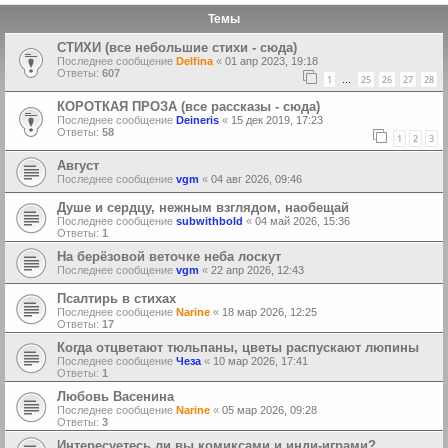
Темы
СТИХИ (все небольшие стихи - сюда)
Последнее сообщение
Delfina
«
01 апр 2023, 19:18
Ответы:
607
1
25
26
27
28
…
КОРОТКАЯ ПРОЗА (все рассказы - сюда)
Последнее сообщение
Deineris
«
15 дек 2019, 17:23
Ответы:
58
1
2
3
Август
Последнее сообщение
vgm
«
04 авг 2026, 09:46
Душе и сердцу, нежным взглядом, наобещай
Последнее сообщение
subwithbold
«
04 май 2026, 15:36
Ответы:
1
На берёзовой веточке неба лоскут
Последнее сообщение
vgm
«
22 апр 2026, 12:43
Псалтирь в стихах
Последнее сообщение
Narine
«
18 мар 2026, 12:25
Ответы:
17
Когда отцветают тюльпаны, цветы распускают люпины
Последнее сообщение
Чеза
«
10 мар 2026, 17:41
Ответы:
1
Любовь Васенина
Последнее сообщение
Narine
«
05 мар 2026, 09:28
Ответы:
3
Интересуетесь ли вы комиксами и инди-играми?