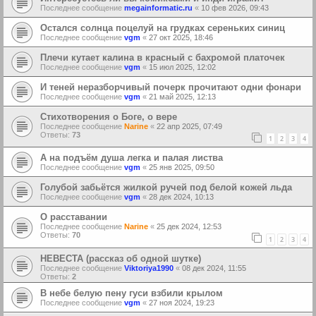
Последнее сообщение
megainformatic.ru
«
10 фев 2026, 09:43
Остался солнца поцелуй на грудках сереньких синиц
Последнее сообщение
vgm
«
27 окт 2025, 18:46
Плечи кутает калина в красный с бахромой платочек
Последнее сообщение
vgm
«
15 июл 2025, 12:02
И теней неразборчивый почерк прочитают одни фонари
Последнее сообщение
vgm
«
21 май 2025, 12:13
Стихотворения о Боге, о вере
Последнее сообщение
Narine
«
22 апр 2025, 07:49
Ответы:
73
1
2
3
4
А на подъём душа легка и палая листва
Последнее сообщение
vgm
«
25 янв 2025, 09:50
Голубой забьётся жилкой ручей под белой кожей льда
Последнее сообщение
vgm
«
28 дек 2024, 10:13
О расставании
Последнее сообщение
Narine
«
25 дек 2024, 12:53
Ответы:
70
1
2
3
4
НЕВЕСТА (рассказ об одной шутке)
Последнее сообщение
Viktoriya1990
«
08 дек 2024, 11:55
Ответы:
2
В небе белую пену гуси взбили крылом
Последнее сообщение
vgm
«
27 ноя 2024, 19:23