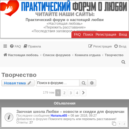
Регистрация
Практический форум о настоящей любви
«Настоящая любовь»
«Пережить расставание»
«Последствия заговоров и приворотов»
FAQ
Поиск
Р
е
г
и
с
т
р
а
ц
и
я
Вход
FAQ
Правила
Р
е
г
и
с
т
р
а
ц
и
я
Вход
Настоящая любовь
Список форумов
Комната отдыха
Творчество
П
о
Творчество
и
Новая тема
Поиск
Расширенный пои
Н
о
в
а
я
т
е
м
а
с
к
1
2
3
4
След.
179 тем
Объявления
Заочная школа Любви – новости и скидки для форумчан
Последнее сообщение
Наталья55
«
08 авг 2018, 09:27
Добавлено в форуме
Помогите вернуть или пережить расставание!
Ответы:
27
1
2