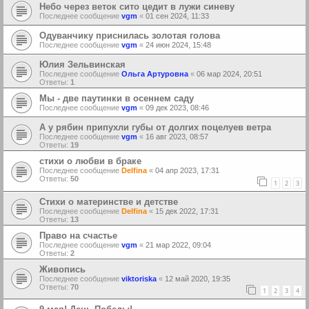
Небо через веток сито цедит в лужи синеву
Последнее сообщение
vgm
«
01 сен 2024, 11:33
Одуванчику приснилась золотая голова
Последнее сообщение
vgm
«
24 июн 2024, 15:48
Юлия Зельвинская
Последнее сообщение
Ольга Артуровна
«
06 мар 2024, 20:51
Ответы:
1
Мы - две паутинки в осеннем саду
Последнее сообщение
vgm
«
09 дек 2023, 08:46
А у рябин припухли губы от долгих поцелуев ветра
Последнее сообщение
vgm
«
16 авг 2023, 08:57
Ответы:
19
стихи о любви в браке
Последнее сообщение
Delfina
«
04 апр 2023, 17:31
Ответы:
50
1
2
3
Стихи о материнстве и детстве
Последнее сообщение
Delfina
«
15 дек 2022, 17:31
Ответы:
13
Право на счастье
Последнее сообщение
vgm
«
21 мар 2022, 09:04
Ответы:
2
Живопись
Последнее сообщение
viktoriska
«
12 май 2020, 19:35
Ответы:
70
1
2
3
4