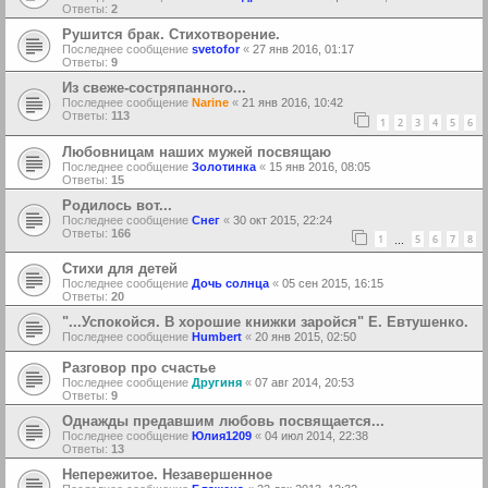
Ответы:
2
Рушится брак. Стихотворение.
Последнее сообщение
svetofor
«
27 янв 2016, 01:17
Ответы:
9
Из свеже-состряпанного...
Последнее сообщение
Narine
«
21 янв 2016, 10:42
Ответы:
113
1
2
3
4
5
6
Любовницам наших мужей посвящаю
Последнее сообщение
Золотинка
«
15 янв 2016, 08:05
Ответы:
15
Родилось вот...
Последнее сообщение
Снег
«
30 окт 2015, 22:24
Ответы:
166
1
5
6
7
8
…
Стихи для детей
Последнее сообщение
Дочь солнца
«
05 сен 2015, 16:15
Ответы:
20
"...Успокойся. В хорошие книжки заройся" Е. Евтушенко.
Последнее сообщение
Humbert
«
20 янв 2015, 02:50
Разговор про счастье
Последнее сообщение
Другиня
«
07 авг 2014, 20:53
Ответы:
9
Однажды предавшим любовь посвящается...
Последнее сообщение
Юлия1209
«
04 июл 2014, 22:38
Ответы:
13
Непережитое. Незавершенное