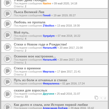
9 мая! День Победы!
Последнее сообщение
Narine
«
09 май 2020, 14:18
Ответы:
2
Пьеса Великий Лев
Последнее сообщение
Гений
«
19 авг 2019, 05:27
Любовь не пропала
Последнее сообщение
ZVasilius
«
13 апр 2018, 19:30
Мой путь.
Последнее сообщение
Syrgalym
«
07 янв 2018, 16:22
Ответы:
4
Стихи о Новом годе и Рождестве!
Последнее сообщение
Наталья96
«
20 июн 2017, 21:00
Ответы:
2
Осеннее мое настроение...
Последнее сообщение
Наталья96
«
20 июн 2017, 21:00
Ответы:
1
Стихи о времени
Последнее сообщение
Миртала
«
17 фев 2017, 21:41
Ответы:
2
Путь из боли и отчаянья в стихах
Последнее сообщение
Февралинка
«
02 дек 2016, 17:24
сказки для взрослых
Последнее сообщение
Другиня
«
25 май 2016, 21:07
Ответы:
33
1
2
Как долго я спала, или История первой любви
Последнее сообщение
Александр Кобзев
«
29 фев 2016, 15:42