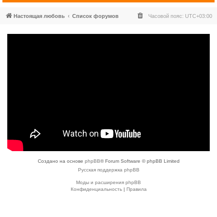
Настоящая любовь
Список форумов
Часовой пояс:
UTC+03:00
Создано на основе
phpBB
® Forum Software © phpBB Limited
Русская поддержка phpBB
Моды и расширения phpBB
Конфиденциальность
|
Правила