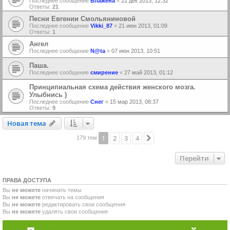
Последнее сообщение
Блажена
«
22 дек 2013, 12:32
Ответы:
21
Песни Евгении Смольяниновой
Последнее сообщение
Vikki_87
«
21 июн 2013, 01:09
Ответы:
1
Ангел
Последнее сообщение
N@ta
«
07 июн 2013, 10:51
Паша.
Последнее сообщение
смирение
«
27 май 2013, 01:12
Принципиальная схема действия женского мозга.
Улыбнись )
Последнее сообщение
Снег
«
15 мар 2013, 08:37
Ответы:
9
Новая тема
Н
о
в
а
я
т
е
м
а
1
2
3
4
След.
179 тем
Перейти
ПРАВА ДОСТУПА
Вы
не можете
начинать темы
Вы
не можете
отвечать на сообщения
Вы
не можете
редактировать свои сообщения
Вы
не можете
удалять свои сообщения