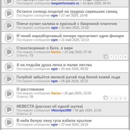
Последнее сообщение
megainformatic.ru
«
10 фев 2026, 09:43
Остался солнца поцелуй на грудках сереньких синиц
Последнее сообщение
vgm
«
27 окт 2025, 18:46
Плечи кутает калина в красный с бахромой платочек
Последнее сообщение
vgm
«
15 июл 2025, 12:02
И теней неразборчивый почерк прочитают одни фонари
Последнее сообщение
vgm
«
21 май 2025, 12:13
Стихотворения о Боге, о вере
Последнее сообщение
Narine
«
22 апр 2025, 07:49
Ответы:
73
1
2
3
4
А на подъём душа легка и палая листва
Последнее сообщение
vgm
«
25 янв 2025, 09:50
Голубой забьётся жилкой ручей под белой кожей льда
Последнее сообщение
vgm
«
28 дек 2024, 10:13
О расставании
Последнее сообщение
Narine
«
25 дек 2024, 12:53
Ответы:
70
1
2
3
4
НЕВЕСТА (рассказ об одной шутке)
Последнее сообщение
Viktoriya1990
«
08 дек 2024, 11:55
Ответы:
2
В небе белую пену гуси взбили крылом
Последнее сообщение
vgm
«
27 ноя 2024, 19:23