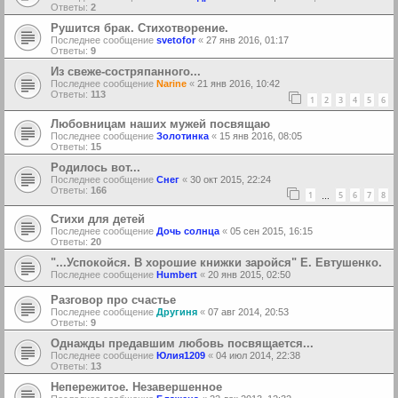
Ответы:
2
Рушится брак. Стихотворение.
Последнее сообщение
svetofor
«
27 янв 2016, 01:17
Ответы:
9
Из свеже-состряпанного...
Последнее сообщение
Narine
«
21 янв 2016, 10:42
Ответы:
113
1
2
3
4
5
6
Любовницам наших мужей посвящаю
Последнее сообщение
Золотинка
«
15 янв 2016, 08:05
Ответы:
15
Родилось вот...
Последнее сообщение
Снег
«
30 окт 2015, 22:24
Ответы:
166
1
5
6
7
8
…
Стихи для детей
Последнее сообщение
Дочь солнца
«
05 сен 2015, 16:15
Ответы:
20
"...Успокойся. В хорошие книжки заройся" Е. Евтушенко.
Последнее сообщение
Humbert
«
20 янв 2015, 02:50
Разговор про счастье
Последнее сообщение
Другиня
«
07 авг 2014, 20:53
Ответы:
9
Однажды предавшим любовь посвящается...
Последнее сообщение
Юлия1209
«
04 июл 2014, 22:38
Ответы:
13
Непережитое. Незавершенное