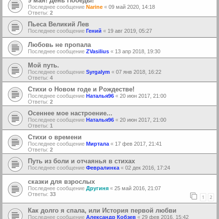
9 мая! День Победы!
Последнее сообщение
Narine
«
09 май 2020, 14:18
Ответы:
2
Пьеса Великий Лев
Последнее сообщение
Гений
«
19 авг 2019, 05:27
Любовь не пропала
Последнее сообщение
ZVasilius
«
13 апр 2018, 19:30
Мой путь.
Последнее сообщение
Syrgalym
«
07 янв 2018, 16:22
Ответы:
4
Стихи о Новом годе и Рождестве!
Последнее сообщение
Наталья96
«
20 июн 2017, 21:00
Ответы:
2
Осеннее мое настроение...
Последнее сообщение
Наталья96
«
20 июн 2017, 21:00
Ответы:
1
Стихи о времени
Последнее сообщение
Миртала
«
17 фев 2017, 21:41
Ответы:
2
Путь из боли и отчаянья в стихах
Последнее сообщение
Февралинка
«
02 дек 2016, 17:24
сказки для взрослых
Последнее сообщение
Другиня
«
25 май 2016, 21:07
Ответы:
33
1
2
Как долго я спала, или История первой любви
Последнее сообщение
Александр Кобзев
«
29 фев 2016, 15:42