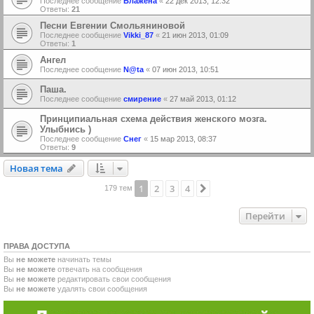
Последнее сообщение
Блажена
«
22 дек 2013, 12:32
Ответы:
21
Песни Евгении Смольяниновой
Последнее сообщение
Vikki_87
«
21 июн 2013, 01:09
Ответы:
1
Ангел
Последнее сообщение
N@ta
«
07 июн 2013, 10:51
Паша.
Последнее сообщение
смирение
«
27 май 2013, 01:12
Принципиальная схема действия женского мозга.
Улыбнись )
Последнее сообщение
Снег
«
15 мар 2013, 08:37
Ответы:
9
Новая тема
Н
о
в
а
я
т
е
м
а
1
2
3
4
След.
179 тем
Перейти
ПРАВА ДОСТУПА
Вы
не можете
начинать темы
Вы
не можете
отвечать на сообщения
Вы
не можете
редактировать свои сообщения
Вы
не можете
удалять свои сообщения