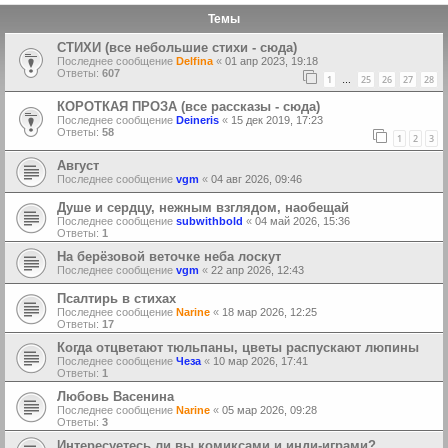
Темы
СТИХИ (все небольшие стихи - сюда)
Последнее сообщение
Delfina
«
01 апр 2023, 19:18
Ответы:
607
1
25
26
27
28
…
КОРОТКАЯ ПРОЗА (все рассказы - сюда)
Последнее сообщение
Deineris
«
15 дек 2019, 17:23
Ответы:
58
1
2
3
Август
Последнее сообщение
vgm
«
04 авг 2026, 09:46
Душе и сердцу, нежным взглядом, наобещай
Последнее сообщение
subwithbold
«
04 май 2026, 15:36
Ответы:
1
На берёзовой веточке неба лоскут
Последнее сообщение
vgm
«
22 апр 2026, 12:43
Псалтирь в стихах
Последнее сообщение
Narine
«
18 мар 2026, 12:25
Ответы:
17
Когда отцветают тюльпаны, цветы распускают люпины
Последнее сообщение
Чеза
«
10 мар 2026, 17:41
Ответы:
1
Любовь Васенина
Последнее сообщение
Narine
«
05 мар 2026, 09:28
Ответы:
3
Интересуетесь ли вы комиксами и инди-играми?