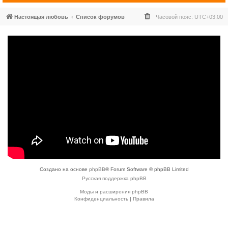
Настоящая любовь
Список форумов
Часовой пояс:
UTC+03:00
Создано на основе
phpBB
® Forum Software © phpBB Limited
Русская поддержка phpBB
Моды и расширения phpBB
Конфиденциальность
|
Правила