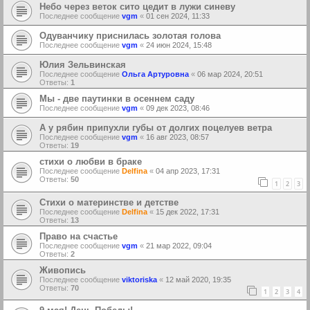
Небо через веток сито цедит в лужи синеву
Последнее сообщение
vgm
«
01 сен 2024, 11:33
Одуванчику приснилась золотая голова
Последнее сообщение
vgm
«
24 июн 2024, 15:48
Юлия Зельвинская
Последнее сообщение
Ольга Артуровна
«
06 мар 2024, 20:51
Ответы:
1
Мы - две паутинки в осеннем саду
Последнее сообщение
vgm
«
09 дек 2023, 08:46
А у рябин припухли губы от долгих поцелуев ветра
Последнее сообщение
vgm
«
16 авг 2023, 08:57
Ответы:
19
стихи о любви в браке
Последнее сообщение
Delfina
«
04 апр 2023, 17:31
Ответы:
50
1
2
3
Стихи о материнстве и детстве
Последнее сообщение
Delfina
«
15 дек 2022, 17:31
Ответы:
13
Право на счастье
Последнее сообщение
vgm
«
21 мар 2022, 09:04
Ответы:
2
Живопись
Последнее сообщение
viktoriska
«
12 май 2020, 19:35
Ответы:
70
1
2
3
4