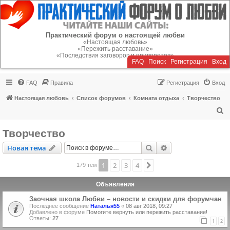
Регистрация
Практический форум о настоящей любви
«Настоящая любовь»
«Пережить расставание»
«Последствия заговоров и приворотов»
FAQ
Поиск
Р
е
г
и
с
т
р
а
ц
и
я
Вход
FAQ
Правила
Р
е
г
и
с
т
р
а
ц
и
я
Вход
Настоящая любовь
Список форумов
Комната отдыха
Творчество
П
о
Творчество
и
Новая тема
Поиск
Расширенный пои
Н
о
в
а
я
т
е
м
а
с
к
1
2
3
4
След.
179 тем
Объявления
Заочная школа Любви – новости и скидки для форумчан
Последнее сообщение
Наталья55
«
08 авг 2018, 09:27
Добавлено в форуме
Помогите вернуть или пережить расставание!
Ответы:
27
1
2