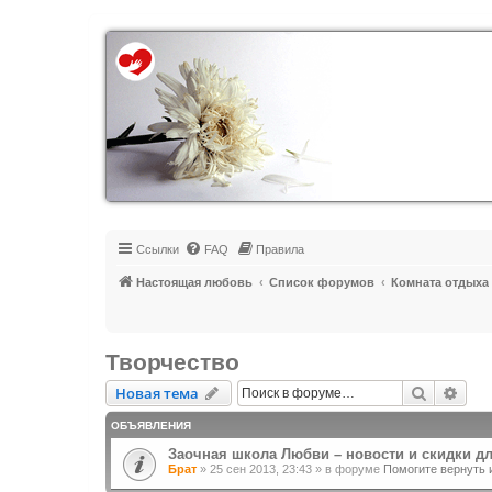
Регистрация
Ссылки
FAQ
Правила
Настоящая любовь
Список форумов
Комната отдыха
Творчество
Новая тема
Поиск
Рас
Н
о
в
а
я
т
е
м
а
ОБЪЯВЛЕНИЯ
Заочная школа Любви – новости и скидки д
Брат
»
25 сен 2013, 23:43
» в форуме
Помогите вернуть 