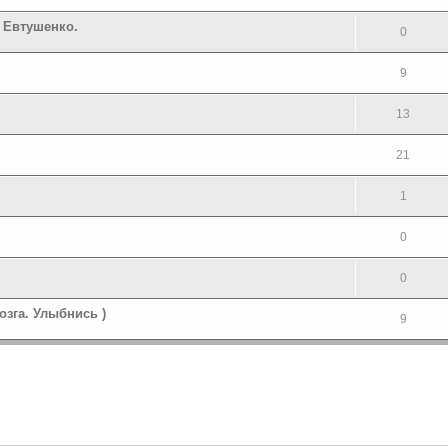
. Евтушенко.
0
9
.
13
21
1
0
0
зга. Улыбнись )
9