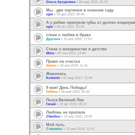
Ольга Артуровна
»
06 мар 2024, 20:33
Мы - две паутинки в осеннем саду
vgm
»
09 дек 2023, 08:46
А у рябин припухли губы от долгих поцелуев
vgm
»
06 окт 2021, 20:34
стихи о любви в браке
Другиня
»
16 апр 2009, 17:53
Стихи о материнстве и детстве
Мята
»
07 ноя 2012, 14:44
Право на счастье
Narine
»
16 ноя 2018, 11:41
Живопись
Korbette
»
07 мар 2017, 12:44
9 мая! День Победы!
Delfina
»
09 май 2020, 09:30
Пьеса Великий Лев
Гений
»
19 авг 2019, 05:27
Любовь не пропала
ZVasilius
»
13 апр 2018, 19:30
Мой путь.
Стараюсь
»
12 июл 2014, 11:41