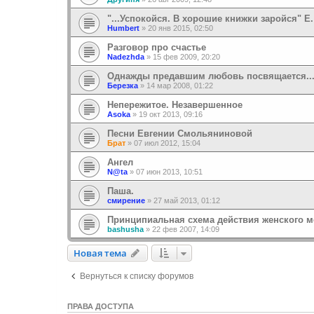
"...Успокойся. В хорошие книжки заройся" Е
Humbert
»
20 янв 2015, 02:50
Разговор про счастье
Nadezhda
»
15 фев 2009, 20:20
Однажды предавшим любовь посвящается..
Березка
»
14 мар 2008, 01:22
Непережитое. Незавершенное
Asoka
»
19 окт 2013, 09:16
Песни Евгении Смольяниновой
Брат
»
07 июл 2012, 15:04
Ангел
N@ta
»
07 июн 2013, 10:51
Паша.
смирение
»
27 май 2013, 01:12
Принципиальная схема действия женского мо
bashusha
»
22 фев 2007, 14:09
Новая тема
Н
о
в
а
я
т
е
м
а
Вернуться к списку форумов
ПРАВА ДОСТУПА