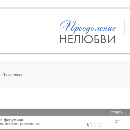
Творчество
ширенный поиск
ОТВЕТЫ
ля форумчан
27
или пережить расставание!
1
2