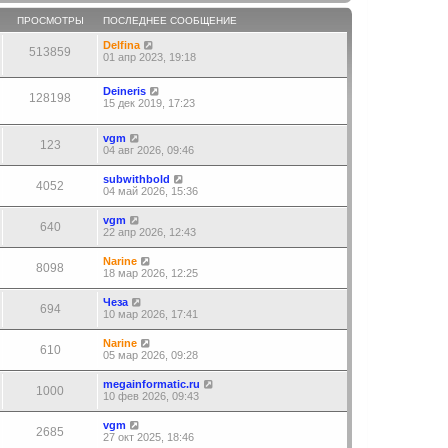
ПРОСМОТРЫ
ПОСЛЕДНЕЕ СООБЩЕНИЕ
Delfina
513859
01 апр 2023, 19:18
Deineris
128198
15 дек 2019, 17:23
vgm
123
04 авг 2026, 09:46
subwithbold
4052
04 май 2026, 15:36
vgm
640
22 апр 2026, 12:43
Narine
8098
18 мар 2026, 12:25
Чеза
694
10 мар 2026, 17:41
Narine
610
05 мар 2026, 09:28
megainformatic.ru
1000
10 фев 2026, 09:43
vgm
2685
27 окт 2025, 18:46