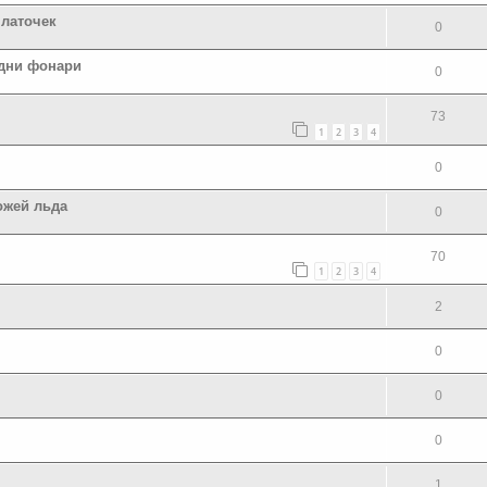
платочек
0
одни фонари
0
73
1
2
3
4
0
ожей льда
0
70
1
2
3
4
2
0
0
0
1