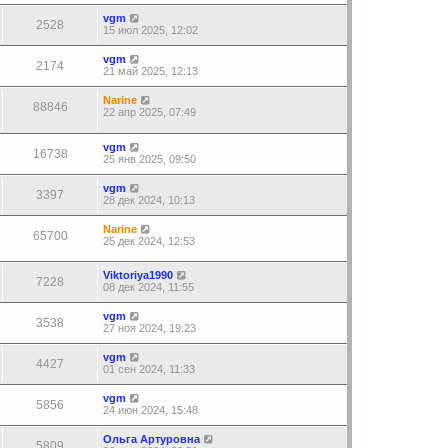
vgm
2528
15 июл 2025, 12:02
vgm
2174
21 май 2025, 12:13
Narine
88846
22 апр 2025, 07:49
vgm
16738
25 янв 2025, 09:50
vgm
3397
28 дек 2024, 10:13
Narine
65700
25 дек 2024, 12:53
Viktoriya1990
7228
08 дек 2024, 11:55
vgm
3538
27 ноя 2024, 19:23
vgm
4427
01 сен 2024, 11:33
vgm
5856
24 июн 2024, 15:48
Ольга Артуровна
5809