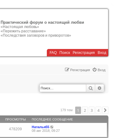
Практический форум о настоящей любви
«Настоящая любовь»
«Пережить расставание»
«Последствия заговоров и приворотов»
FAQ
Поиск
Р
е
г
и
с
т
р
а
ц
и
я
Вход
Р
е
г
и
с
т
р
а
ц
и
я
Вход
Поиск
Расширенный по
1
2
3
4
След.
179 тем
ПРОСМОТРЫ
ПОСЛЕДНЕЕ СООБЩЕНИЕ
Наталья55
478209
08 авг 2018, 09:27