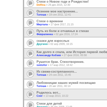
Стихи о Новом годе и Рождестве!
Delfina
»
29 дек 2015, 12:30
Осеннее мое настроение...
Татоша
»
19 сен 2011, 12:41
Стихи о времени
Миртала
»
17 фев 2017, 21:15
Путь из боли и отчаянья в стихах
Февралинка
»
02 дек 2016, 17:24
сказки для взрослых
Другиня
»
02 апр 2009, 16:15
Как долго я спала, или История первой люб
Александр Кобзев
»
27 фев 2016, 05:58
Рушится брак. Стихотворение.
svetofor
»
17 мар 2012, 18:42
Из свеже-состряпанного...
Татоша
»
24 сен 2011, 15:45
Любовницам наших мужей посвящаю
Татоша
»
20 авг 2011, 00:14
Родилось вот...
Снег
»
13 мар 2013, 10:22
Стихи для детей
Другиня
»
26 авг 2009, 12:48