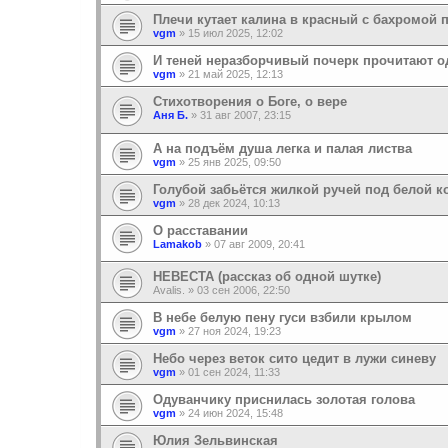
Плечи кутает калина в красный с бахромой 
vgm
»
15 июл 2025, 12:02
И теней неразборчивый почерк прочитают 
vgm
»
21 май 2025, 12:13
Стихотворения о Боге, о вере
Аня Б.
»
31 авг 2007, 23:15
А на подъём душа легка и палая листва
vgm
»
25 янв 2025, 09:50
Голубой забьётся жилкой ручей под белой к
vgm
»
28 дек 2024, 10:13
О расставании
Lamakob
»
07 авг 2009, 20:41
НЕВЕСТА (рассказ об одной шутке)
Avalis.
»
03 сен 2006, 22:50
В небе белую пену гуси взбили крылом
vgm
»
27 ноя 2024, 19:23
Небо через веток сито цедит в лужи синеву
vgm
»
01 сен 2024, 11:33
Одуванчику приснилась золотая голова
vgm
»
24 июн 2024, 15:48
Юлия Зельвинская