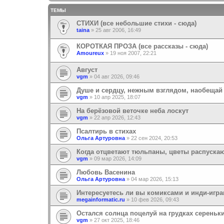
ТЕМЫ
СТИХИ (все небольшие стихи - сюда)
taina
»
25 авг 2006, 16:49
КОРОТКАЯ ПРОЗА (все рассказы - сюда)
Amoureux
»
19 ноя 2007, 22:21
Август
vgm
»
04 авг 2026, 09:46
Душе и сердцу, нежным взглядом, наобещай
vgm
»
10 апр 2025, 18:07
На берёзовой веточке неба лоскут
vgm
»
22 апр 2026, 12:43
Псалтирь в стихах
Ольга Артуровна
»
22 сен 2024, 20:53
Когда отцветают тюльпаны, цветы распуск
vgm
»
09 мар 2026, 14:09
Любовь Васенина
Ольга Артуровна
»
04 мар 2026, 15:13
Интересуетесь ли вы комиксами и инди-игр
megainformatic.ru
»
10 фев 2026, 09:43
Остался солнца поцелуй на грудках сереньк
vgm
»
27 окт 2025, 18:46