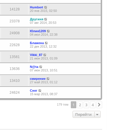
Humbert
14128
20 янв 2015, 02:50
Другиня
23378
07 авг 2014, 20:53
Юлия1209
24908
04 июл 2014, 22:38
Блажена
22628
22 дек 2013, 12:32
Vikki_87
13581
21 июн 2013, 01:09
N@ta
13636
07 июн 2013, 10:51
смирение
13410
27 май 2013, 01:12
Снег
24624
15 мар 2013, 08:37
1
2
3
4
След.
179 тем
Перейти