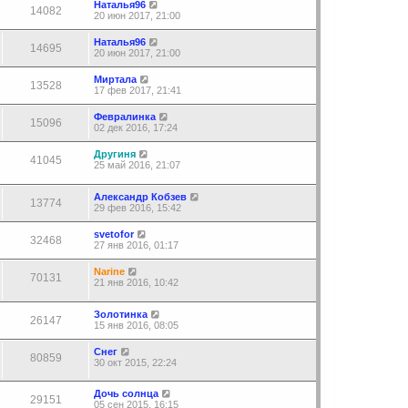
Наталья96
14082
20 июн 2017, 21:00
Наталья96
14695
20 июн 2017, 21:00
Миртала
13528
17 фев 2017, 21:41
Февралинка
15096
02 дек 2016, 17:24
Другиня
41045
25 май 2016, 21:07
Александр Кобзев
13774
29 фев 2016, 15:42
svetofor
32468
27 янв 2016, 01:17
Narine
70131
21 янв 2016, 10:42
Золотинка
26147
15 янв 2016, 08:05
Снег
80859
30 окт 2015, 22:24
Дочь солнца
29151
05 сен 2015, 16:15