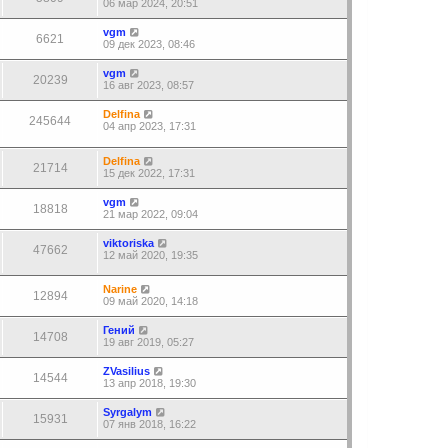
06 мар 2024, 20:51
vgm
6621
09 дек 2023, 08:46
vgm
20239
16 авг 2023, 08:57
Delfina
245644
04 апр 2023, 17:31
Delfina
21714
15 дек 2022, 17:31
vgm
18818
21 мар 2022, 09:04
viktoriska
47662
12 май 2020, 19:35
Narine
12894
09 май 2020, 14:18
Гений
14708
19 авг 2019, 05:27
ZVasilius
14544
13 апр 2018, 19:30
Syrgalym
15931
07 янв 2018, 16:22