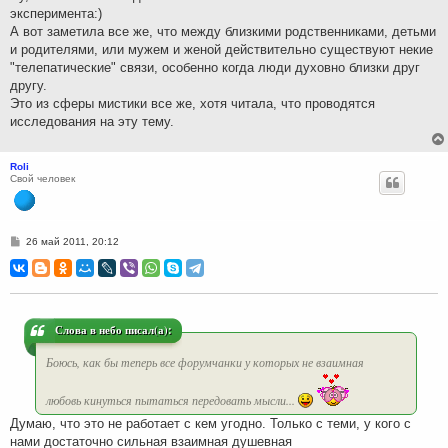
эксперимента:)
А вот заметила все же, что между близкими родственниками, детьми
и родителями, или мужем и женой действительно существуют некие
"телепатические" связи, особенно когда люди духовно близки друг
другу.
Это из сферы мистики все же, хотя читала, что проводятся
исследования на эту тему.
Roli
Свой человек
С
26 май 2011, 20:12
о
о
б
щ
е
н
и
Слова в небо писал(а):
е
Боюсь, как бы теперь все форумчанки у которых не взаимная
любовь кинуться пытаться передовать мысли...
Думаю, что это не работает с кем угодно. Только с теми, у кого с
нами достаточно сильная взаимная душевная