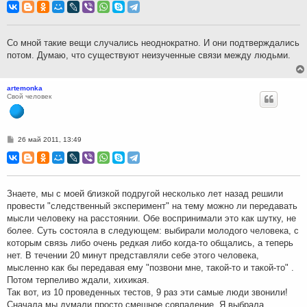
о
б
щ
е
н
Со мной такие вещи случались неоднократно. И они подтверждались
и
потом. Думаю, что существуют неизученные связи между людьми.
е
artemonka
Свой человек
С
26 май 2011, 13:49
о
о
б
щ
е
н
Знаете, мы с моей близкой подругой несколько лет назад решили
и
провести "следственный эксперимент" на тему можно ли передавать
е
мысли человеку на расстоянии. Обе воспринимали это как шутку, не
более. Суть состояла в следующем: выбирали молодого человека, с
которым связь либо очень редкая либо когда-то общались, а теперь
нет. В течении 20 минут представляли себе этого человека,
мысленно как бы передавая ему "позвони мне, такой-то и такой-то" .
Потом терпеливо ждали, хихикая.
Так вот, из 10 проведенных тестов, 9 раз эти самые люди звонили!
Сначала мы думали просто смешное совпадение. Я выбрала