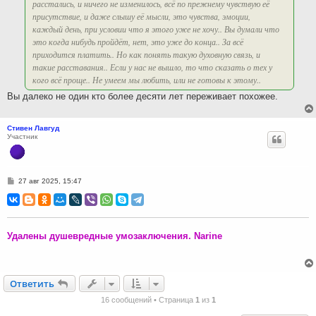
расстались, и ничего не изменилось, всё по прежнему чувствую её
присутствие, и даже слышу её мысли, это чувства, эмоции,
каждый день, при условии что я этого уже не хочу.. Вы думали что
это когда нибудь пройдёт, нет, это уже до конца.. За всё
приходится платить.. Но как понять такую духовную связь, и
такие расставания.. Если у нас не вышло, то что сказать о тех у
кого всё проще.. Не умеем мы любить, или не готовы к этому..
Вы далеко не один кто более десяти лет переживает похожее.
Стивен Лавгуд
Участник
С
27 авг 2025, 15:47
о
о
б
щ
е
н
Удалены душевредные умозаключения. Narine
и
е
Ответить
О
т
в
е
т
и
т
ь
16 сообщений • Страница
1
из
1