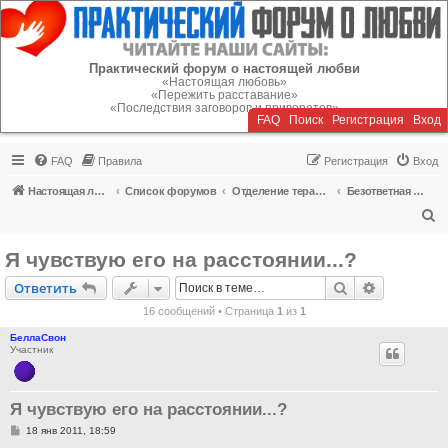
Регистрация
Практический форум о настоящей любви
«Настоящая любовь»
«Пережить расставание»
«Последствия заговоров и приворотов»
FAQ
Поиск
Р
е
г
и
с
т
р
а
ц
и
я
Вход
FAQ
Правила
Р
е
г
и
с
т
р
а
ц
и
я
Вход
Настоящая любовь
Список форумов
Отделение терапии
Безответная любовь, одиночество
П
о
Я чувствую его на расстоянии...?
и
Ответить
Поиск
Расширен
О
т
в
е
т
и
т
ь
с
16 сообщений • Страница
1
из
1
к
БеллаСвон
Участник
Я чувствую его на расстоянии...?
С
18 янв 2011, 18:59
о