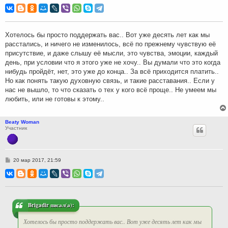
о
о
б
щ
е
н
Хотелось бы просто поддержать вас.. Вот уже десять лет как мы
и
расстались, и ничего не изменилось, всё по прежнему чувствую её
е
присутствие, и даже слышу её мысли, это чувства, эмоции, каждый
день, при условии что я этого уже не хочу.. Вы думали что это когда
нибудь пройдёт, нет, это уже до конца.. За всё приходится платить..
Но как понять такую духовную связь, и такие расставания.. Если у
нас не вышло, то что сказать о тех у кого всё проще.. Не умеем мы
любить, или не готовы к этому..
Beaty Woman
Участник
С
20 мар 2017, 21:59
о
о
б
щ
е
н
и
Brigadir писал(а):
е
Хотелось бы просто поддержать вас.. Вот уже десять лет как мы