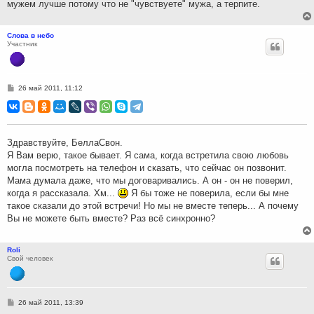
мужем лучше потому что не "чувствуете" мужа, а терпите.
Слова в небо
Участник
С
26 май 2011, 11:12
о
о
б
щ
е
н
Здравствуйте, БеллаСвон.
и
Я Вам верю, такое бывает. Я сама, когда встретила свою любовь
е
могла посмотреть на телефон и сказать, что сейчас он позвонит.
Мама думала даже, что мы договаривались. А он - он не поверил,
когда я рассказала. Хм...
Я бы тоже не поверила, если бы мне
такое сказали до этой встречи! Но мы не вместе теперь... А почему
Вы не можете быть вместе? Раз всё синхронно?
Roli
Свой человек
С
26 май 2011, 13:39
о