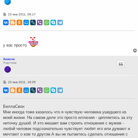
С
23 янв 2011, 09:17
о
о
б
щ
е
н
и
е
у вас просто
Анжела
Участник
С
23 янв 2011, 18:05
о
о
б
щ
е
н
БеллаСвон
и
Мне иногда тоже казалось что я чувствую человека ушедшего из
е
моей жизни. На самом деле это просто иллюзия - цепляетесь за эту
ниточку душой. И это мешает вам строить отношения с мужем -
любой человек подсознательно чувствует любят его или думают и
мечтают о ком то другом.А вы не пытаетесь сделать отношения с