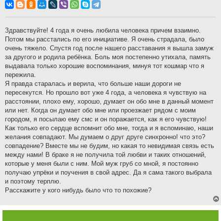
о
б
щ
е
н
Здравствуйте! 4 года я очень любила человека причем взаимно.
и
Потом мы расстались по его инициативе. Я очень страдала, было
е
очень тяжело. Спустя год после нашего расставания я вышла замуж
за другого и родила ребёнка. Боль моя постепенно утихала, память
выдавала только хорошие воспоминания, минуя тот кошмар что я
пережила.
Я правда старалась и верила, что больше наши дороги не
пересекутся. Но прошло вот уже 4 года, а человека я чувствую на
расстоянии, плохо ему, хорошо, думает он обо мне в данный момент
или нет. Когда он думает обо мне или проезжает рядом с моим
городом, я посылаю ему смс и он поражается, как я его чувствую!
Как только его сердце вспомнит обо мне, тогда и я вспоминаю, наши
желания совпадают. Мы думаем о друг друге синхронно! что это?
совпадение? Вместе мы не будим, но какая то невидимая связь есть
между нами! В браке я не получила той любви и таких отношений,
которые у меня были с ним. Мой муж груб со мной, я постоянно
получаю упрёки и поучения в свой адрес. Да я сама такого выбрала
и поэтому терплю.
Расскажите у кого нибудь было что то похожие?