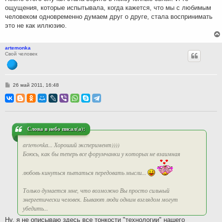
ощущения, которые испытывала, когда кажется, что мы с любимым
человеком одновременно думаем друг о друге, стала воспринимать
это не как иллюзию.
artemonka
Свой человек
С
26 май 2011, 16:48
о
о
б
щ
е
н
и
Слова в небо писал(а):
е
artemonka... Хороший эксперимент))))
Боюсь, как бы теперь все форумчанки у которых не взаимная
любовь кинуться пытаться передовать мысли...
Только думается мне, что возможно Вы просто сильный
энергетически человек. Бывают люди одним взглядом могут
убедить...
Ну, я не описываю здесь все тонкости "технологии" нашего