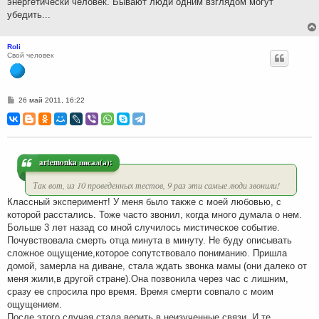
энергетически человек. Бывают люди одним взглядом могут
убедить...
Roli
Свой человек
С
26 май 2011, 16:22
о
о
б
щ
е
н
и
artemonka писал(а):
е
Так вот, из 10 проведенных тестов, 9 раз эти самые люди звонили!
Классный эксперимент! У меня было также с моей любовью, с
которой расстались. Тоже часто звонил, когда много думала о нем.
Больше 3 лет назад со мной случилось мистическое событие.
Почувствовала смерть отца минута в минуту. Не буду описывать
сложное ощущение,которое сопутствовало пониманию. Пришла
домой, замерла на диване, стала ждать звонка мамы (они далеко от
меня жили,в другой стране).Она позвонила через час с лишним,
сразу ее спросила про время. Время смерти совпало с моим
ощущением.
После этого случая стала верить в неизученные связи. И те