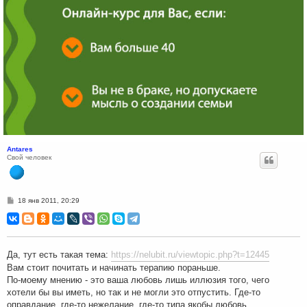
Antares
Свой человек
С
18 янв 2011, 20:29
о
о
б
щ
е
н
Да, тут есть такая тема:
https://nelubit.ru/viewtopic.php?t=12445
и
е
Вам стоит почитать и начинать терапию пораньше.
По-моему мнению - это ваша любовь лишь иллюзия того, чего
хотели бы вы иметь, но так и не могли это отпустить. Где-то
оправдание, где-то нежелание, где-то типа якобы любовь.