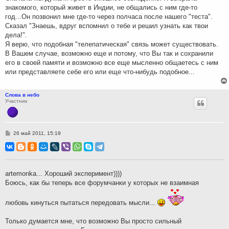
знакомого, который живет в Индии, не общались с ним где-то
год...Он позвонил мне где-то через полчаса после нашего "теста".
Сказал "Знаешь, вдруг вспомнил о тебе и решил узнать как твои
дела!".
Я верю, что подобная "телепатическая" связь может существовать.
В Вашем случае, возможно еще и потому, что Вы так и сохранили
его в своей памяти и возможно все еще мысленно общаетесь с ним
или представляете себе его или еще что-нибудь подобное...
Слова в небо
Участник
С
26 май 2011, 15:19
о
о
б
щ
е
н
artemonka... Хороший эксперимент))))
и
Боюсь, как бы теперь все форумчанки у которых не взаимная
е
любовь кинуться пытаться передовать мысли...
Только думается мне, что возможно Вы просто сильный