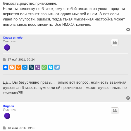
близость,родство,притяжение.
Если ты человеку не близок, ему с тобой плохо и он ушел - вряд ли
вернется или станет звонить от одних мыслей о нем. А вот если
ушел по глупости, ошибся, тогда такая мысленная настройка может
помочь связь восстановить. Все ИМХО, конечно.
Слова в небо
Участник
С
27 май 2011, 09:24
о
о
б
щ
е
н
Да... Вы безусловно правы... Только вот вопрос, если есть взаимная
и
душевная близость нужно ли ей противиться, может лучше плыть по
е
течению?!!!
Brigadir
Участник
С
18 июл 2016, 19:30