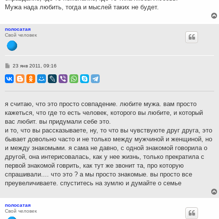
Мужа нада любить, тогда и мыслей таких не будет.
полосатая
Свой человек
С
23 янв 2011, 09:16
о
о
б
щ
е
н
я считаю, что это просто совпадение. любите мужа. вам просто
и
кажеться, что где то есть человек, которого вы любите, и который
е
вас любит. вы придумали себе это.
и то, что вы рассказываете, ну, то что вы чувствуюте друг друга, это
бывает довольно часто и не только между мужчиной и женщиной, но
и между знакомыми. я сама не давно, с одной знакомой говорила о
другой, она интерисовалась, как у нее жизнь, только прекратила с
первой знакомой говрить, как тут же звонит та, про которую
спрашивали.... что это ? а мы просто знакомые. вы просто все
преувеличиваете. спуститесь на зумлю и думайте о семье
полосатая
Свой человек