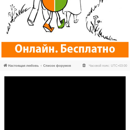
Настоящая любовь
Список форумов
Часовой пояс:
UTC+03:00