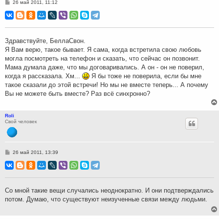
С
26 май 2011, 11:12
о
о
б
щ
е
н
Здравствуйте, БеллаСвон.
и
Я Вам верю, такое бывает. Я сама, когда встретила свою любовь
е
могла посмотреть на телефон и сказать, что сейчас он позвонит.
Мама думала даже, что мы договаривались. А он - он не поверил,
когда я рассказала. Хм...
Я бы тоже не поверила, если бы мне
такое сказали до этой встречи! Но мы не вместе теперь... А почему
Вы не можете быть вместе? Раз всё синхронно?
Roli
Свой человек
С
26 май 2011, 13:39
о
о
б
щ
е
н
Со мной такие вещи случались неоднократно. И они подтверждались
и
потом. Думаю, что существуют неизученные связи между людьми.
е