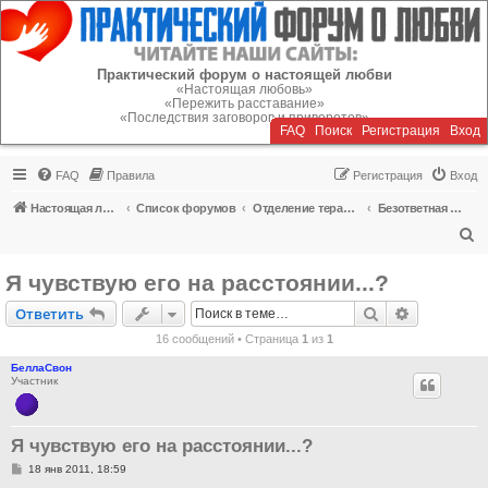
Регистрация
Практический форум о настоящей любви
«Настоящая любовь»
«Пережить расставание»
«Последствия заговоров и приворотов»
FAQ
Поиск
Р
е
г
и
с
т
р
а
ц
и
я
Вход
FAQ
Правила
Р
е
г
и
с
т
р
а
ц
и
я
Вход
Настоящая любовь
Список форумов
Отделение терапии
Безответная любовь, одиночество
П
о
Я чувствую его на расстоянии...?
и
Ответить
Поиск
Расширен
О
т
в
е
т
и
т
ь
с
16 сообщений • Страница
1
из
1
к
БеллаСвон
Участник
Я чувствую его на расстоянии...?
С
18 янв 2011, 18:59
о