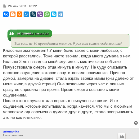
С
26 май 2011, 16:22
о
о
б
щ
е
н
и
artemonka писал(а):
е
Так вот, из 10 проведенных тестов, 9 раз эти самые люди звонили!
Классный эксперимент! У меня было также с моей любовью, с
которой расстались. Тоже часто звонил, когда много думала о нем.
Больше 3 лет назад со мной случилось мистическое событие.
Почувствовала смерть отца минута в минуту. Не буду описывать
сложное ощущение,которое сопутствовало пониманию. Пришла
домой, замерла на диване, стала ждать звонка мамы (они далеко от
меня жили,в другой стране).Она позвонила через час с лишним,
сразу ее спросила про время. Время смерти совпало с моим
ощущением.
После этого случая стала верить в неизученные связи. И те
ощущения, которые испытывала, когда кажется, что мы с любимым
человеком одновременно думаем друг о друге, стала воспринимать
это не как иллюзию.
artemonka
Свой человек