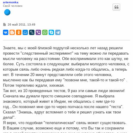
artemonka
Свой человек
С
26 май 2011, 13:49
о
о
б
щ
е
н
Знаете, мы с моей близкой подругой несколько лет назад решили
и
провести "следственный эксперимент" на тему можно ли передавать
е
мысли человеку на расстоянии. Обе воспринимали это как шутку, не
более. Суть состояла в следующем: выбирали молодого человека, с
которым связь либо очень редкая либо когда-то общались, а теперь
нет. В течении 20 минут представляли себе этого человека,
мысленно как бы передавая ему "позвони мне, такой-то и такой-то" .
Потом терпеливо ждали, хихикая.
Так вот, из 10 проведенных тестов, 9 раз эти самые люди звонили!
Сначала мы думали просто смешное совпадение. Я выбрала
знакомого, который живет в Индии, не общались с ним где-то
год...Он позвонил мне где-то через полчаса после нашего "теста".
Сказал "Знаешь, вдруг вспомнил о тебе и решил узнать как твои
дела!".
Я верю, что подобная "телепатическая" связь может существовать.
В Вашем случае, возможно еще и потому, что Вы так и сохранили