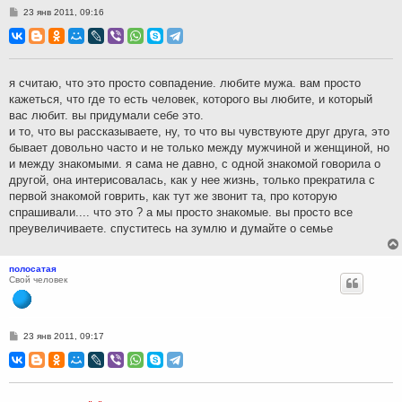
С
23 янв 2011, 09:16
о
о
б
щ
е
н
я считаю, что это просто совпадение. любите мужа. вам просто
и
кажеться, что где то есть человек, которого вы любите, и который
е
вас любит. вы придумали себе это.
и то, что вы рассказываете, ну, то что вы чувствуюте друг друга, это
бывает довольно часто и не только между мужчиной и женщиной, но
и между знакомыми. я сама не давно, с одной знакомой говорила о
другой, она интерисовалась, как у нее жизнь, только прекратила с
первой знакомой говрить, как тут же звонит та, про которую
спрашивали.... что это ? а мы просто знакомые. вы просто все
преувеличиваете. спуститесь на зумлю и думайте о семье
полосатая
Свой человек
С
23 янв 2011, 09:17
о
о
б
щ
е
н