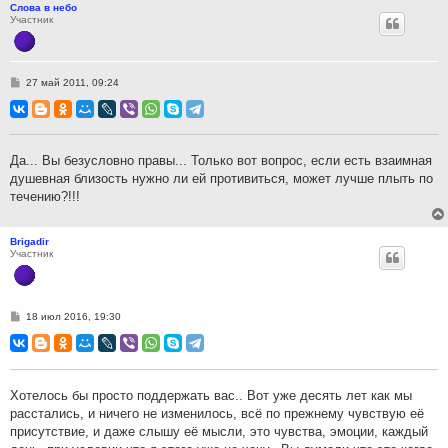
Слова в небо
Участник
С
27 май 2011, 09:24
о
о
б
щ
е
н
Да... Вы безусловно правы... Только вот вопрос, если есть взаимная
и
душевная близость нужно ли ей противиться, может лучше плыть по
е
течению?!!!
Brigadir
Участник
С
18 июл 2016, 19:30
о
о
б
щ
е
н
Хотелось бы просто поддержать вас.. Вот уже десять лет как мы
и
расстались, и ничего не изменилось, всё по прежнему чувствую её
е
присутствие, и даже слышу её мысли, это чувства, эмоции, каждый