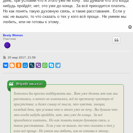
день, при условии что я этого уже не хочу.. Вы думали что это когда
нибудь пройдёт, нет, это уже до конца.. За всё приходится платить..
Но как понять такую духовную связь, и такие расставания.. Если у
нас не вышло, то что сказать о тех у кого всё проще.. Не умеем мы
любить, или не готовы к этому..
Beaty Woman
Участник
С
20 мар 2017, 21:59
о
о
б
щ
е
н
и
Brigadir писал(а):
е
Хотелось бы просто поддержать вас.. Вот уже десять лет как мы
расстались, и ничего не изменилось, всё по прежнему чувствую её
присутствие, и даже слышу её мысли, это чувства, эмоции,
каждый день, при условии что я этого уже не хочу.. Вы думали что
это когда нибудь пройдёт, нет, это уже до конца.. За всё
приходится платить.. Но как понять такую духовную связь, и
такие расставания.. Если у нас не вышло, то что сказать о тех у
кого всё проще.. Не умеем мы любить, или не готовы к этому..