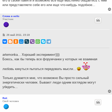
его в своей памяти и возможно все еще мысленно общаетесь с ним
или представляете себе его или еще что-нибудь подобное...
Слова в небо
Участник
С
26 май 2011, 15:19
о
о
б
щ
е
н
artemonka... Хороший эксперимент))))
и
Боюсь, как бы теперь все форумчанки у которых не взаимная
е
любовь кинуться пытаться передовать мысли...
Только думается мне, что возможно Вы просто сильный
энергетически человек. Бывают люди одним взглядом могут
убедить...
Roli
Свой человек