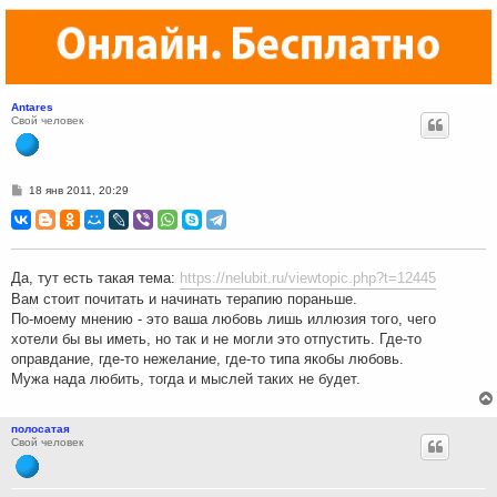
Antares
Свой человек
С
18 янв 2011, 20:29
о
о
б
щ
е
н
Да, тут есть такая тема:
https://nelubit.ru/viewtopic.php?t=12445
и
е
Вам стоит почитать и начинать терапию пораньше.
По-моему мнению - это ваша любовь лишь иллюзия того, чего
хотели бы вы иметь, но так и не могли это отпустить. Где-то
оправдание, где-то нежелание, где-то типа якобы любовь.
Мужа нада любить, тогда и мыслей таких не будет.
полосатая
Свой человек