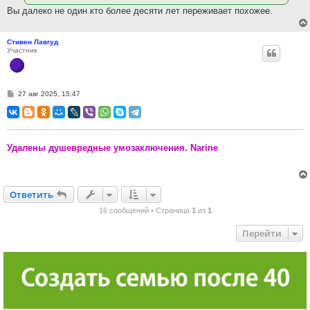
Вы далеко не один кто более десяти лет переживает похожее.
Стивен Лавгуд
Участник
С
27 авг 2025, 15:47
о
о
б
щ
е
н
Удалены душевредные умозаключения. Narine
и
е
Ответить
О
т
в
е
т
и
т
ь
16 сообщений • Страница
1
из
1
Перейти