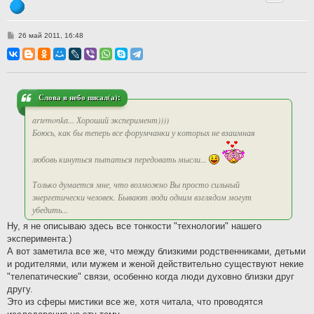
С
26 май 2011, 16:48
о
о
б
щ
е
н
и
Слова в небо писал(а):
е
artemonka... Хороший эксперимент))))
Боюсь, как бы теперь все форумчанки у которых не взаимная
любовь кинуться пытаться передовать мысли...
Только думается мне, что возможно Вы просто сильный
энергетически человек. Бывают люди одним взглядом могут
убедить...
Ну, я не описываю здесь все тонкости "технологии" нашего
эксперимента:)
А вот заметила все же, что между близкими родственниками, детьми
и родителями, или мужем и женой действительно существуют некие
"телепатические" связи, особенно когда люди духовно близки друг
другу.
Это из сферы мистики все же, хотя читала, что проводятся