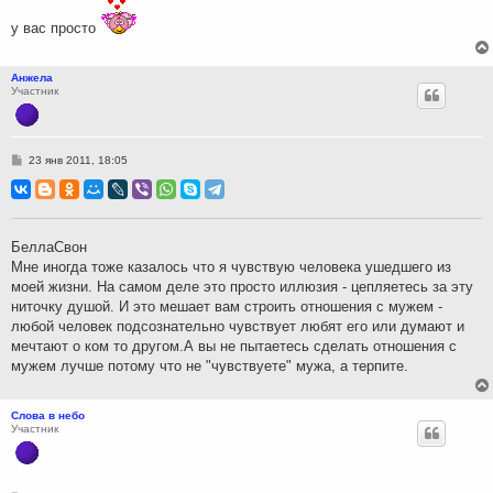
и
е
у вас просто
Анжела
Участник
С
23 янв 2011, 18:05
о
о
б
щ
е
н
БеллаСвон
и
Мне иногда тоже казалось что я чувствую человека ушедшего из
е
моей жизни. На самом деле это просто иллюзия - цепляетесь за эту
ниточку душой. И это мешает вам строить отношения с мужем -
любой человек подсознательно чувствует любят его или думают и
мечтают о ком то другом.А вы не пытаетесь сделать отношения с
мужем лучше потому что не "чувствуете" мужа, а терпите.
Слова в небо
Участник