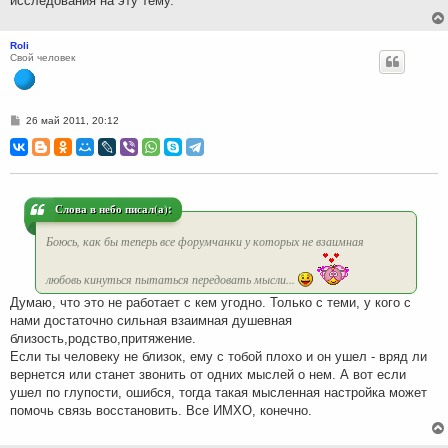
исследования на эту тему.
Roli
Свой человек
С
26 май 2011, 20:12
о
о
б
щ
е
н
и
Слова в небо писал(а):
е
Боюсь, как бы теперь все форумчанки у которых не взаимная
любовь кинуться пытаться передовать мысли...
Думаю, что это не работает с кем угодно. Только с теми, у кого с
нами достаточно сильная взаимная душевная
близость,родство,притяжение.
Если ты человеку не близок, ему с тобой плохо и он ушел - вряд ли
вернется или станет звонить от одних мыслей о нем. А вот если
ушел по глупости, ошибся, тогда такая мысленная настройка может
помочь связь восстановить. Все ИМХО, конечно.