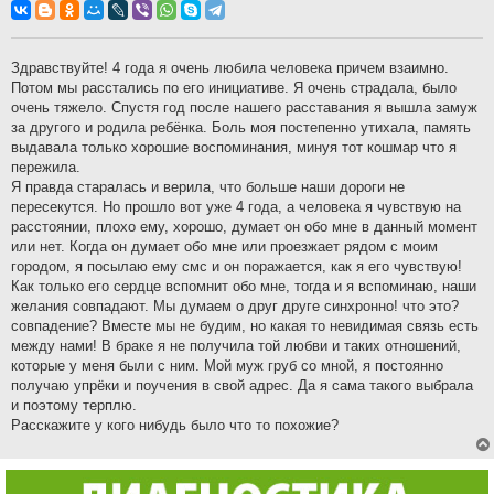
о
б
щ
е
н
Здравствуйте! 4 года я очень любила человека причем взаимно.
и
Потом мы расстались по его инициативе. Я очень страдала, было
е
очень тяжело. Спустя год после нашего расставания я вышла замуж
за другого и родила ребёнка. Боль моя постепенно утихала, память
выдавала только хорошие воспоминания, минуя тот кошмар что я
пережила.
Я правда старалась и верила, что больше наши дороги не
пересекутся. Но прошло вот уже 4 года, а человека я чувствую на
расстоянии, плохо ему, хорошо, думает он обо мне в данный момент
или нет. Когда он думает обо мне или проезжает рядом с моим
городом, я посылаю ему смс и он поражается, как я его чувствую!
Как только его сердце вспомнит обо мне, тогда и я вспоминаю, наши
желания совпадают. Мы думаем о друг друге синхронно! что это?
совпадение? Вместе мы не будим, но какая то невидимая связь есть
между нами! В браке я не получила той любви и таких отношений,
которые у меня были с ним. Мой муж груб со мной, я постоянно
получаю упрёки и поучения в свой адрес. Да я сама такого выбрала
и поэтому терплю.
Расскажите у кого нибудь было что то похожие?