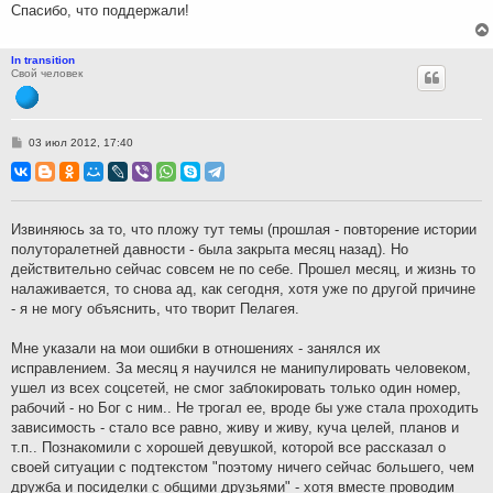
Спасибо, что поддержали!
In transition
Свой человек
С
03 июл 2012, 17:40
о
о
б
щ
е
н
Извиняюсь за то, что пложу тут темы (прошлая - повторение истории
и
полуторалетней давности - была закрыта месяц назад). Но
е
действительно сейчас совсем не по себе. Прошел месяц, и жизнь то
налаживается, то снова ад, как сегодня, хотя уже по другой причине
- я не могу объяснить, что творит Пелагея.
Мне указали на мои ошибки в отношениях - занялся их
исправлением. За месяц я научился не манипулировать человеком,
ушел из всех соцсетей, не смог заблокировать только один номер,
рабочий - но Бог с ним.. Не трогал ее, вроде бы уже стала проходить
зависимость - стало все равно, живу и живу, куча целей, планов и
т.п.. Познакомили с хорошей девушкой, которой все рассказал о
своей ситуации с подтекстом "поэтому ничего сейчас большего, чем
дружба и посиделки с общими друзьями" - хотя вместе проводим