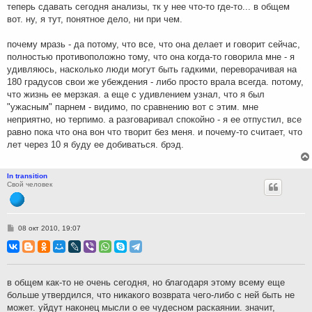
теперь сдавать сегодня анализы, тк у нее что-то где-то... в общем
вот. ну, я тут, понятное дело, ни при чем.
почему мразь - да потому, что все, что она делает и говорит сейчас,
полностью противоположно тому, что она когда-то говорила мне - я
удивляюсь, насколько люди могут быть гадкими, переворачивая на
180 градусов свои же убеждения - либо просто врала всегда. потому,
что жизнь ее мерзкая. а еще с удивлением узнал, что я был
"ужасным" парнем - видимо, по сравнению вот с этим. мне
неприятно, но терпимо. а разговаривал спокойно - я ее отпустил, все
равно пока что она вон что творит без меня. и почему-то считает, что
лет через 10 я буду ее добиваться. брэд.
In transition
Свой человек
С
08 окт 2010, 19:07
о
о
б
щ
е
н
в общем как-то не очень сегодня, но благодаря этому всему еще
и
больше утвердился, что никакого возврата чего-либо с ней быть не
е
может. уйдут наконец мысли о ее чудесном раскаянии. значит,