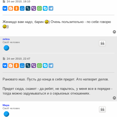
С
24 окт 2010, 19:10
о
о
б
щ
е
н
Жениццо вам надо, барин
) Очень пользительно - по себе говорю
и
))
е
zebra
Свой человек
С
24 окт 2010, 22:47
о
о
б
щ
е
н
Рановато ишо. Пусть до конца в себя придет. Ато натворит делов.
и
е
Придет сюда, скажет - да ребят, не парьтесь, у меня все в порядке -
тогда можно задумываться и о серьезных отношениях.
Мара
Свой человек