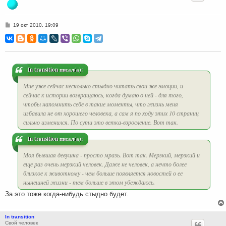
С
19 окт 2010, 19:09
о
о
б
щ
е
н
и
In transition писал(а):
е
Мне уже сейчас несколько стыдно читать свои же эмоции, и
сейчас к истории возвращаюсь, когда думаю о ней - для того,
чтобы напомнить себе в такие моменты, что жизнь меня
избавила не от хорошего человека, а сам я по ходу этих 10 страниц
сильно изменился. По сути это ветка-взросление. Вот так.
In transition писал(а):
Моя бывшая девушка - просто мразь. Вот так. Мерзкий, мерзкий и
еще раз очень мерзкий человек. Даже не человек, а нечто более
близкое к животному - чем больше появляется новостей о ее
нынешней жизни - тем больше в этом убеждаюсь.
За это тоже когда-нибудь стыдно будет.
In transition
Свой человек