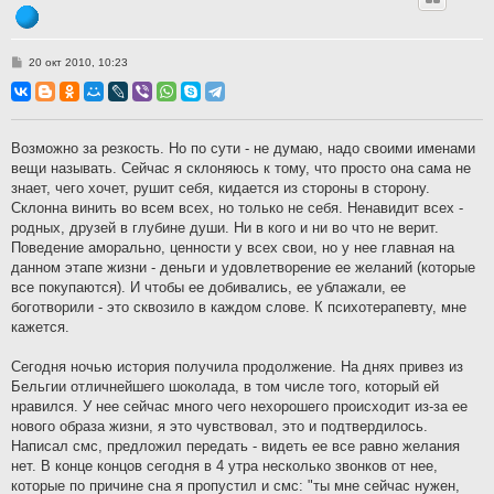
С
20 окт 2010, 10:23
о
о
б
щ
е
н
Возможно за резкость. Но по сути - не думаю, надо своими именами
и
вещи называть. Сейчас я склоняюсь к тому, что просто она сама не
е
знает, чего хочет, рушит себя, кидается из стороны в сторону.
Склонна винить во всем всех, но только не себя. Ненавидит всех -
родных, друзей в глубине души. Ни в кого и ни во что не верит.
Поведение аморально, ценности у всех свои, но у нее главная на
данном этапе жизни - деньги и удовлетворение ее желаний (которые
все покупаются). И чтобы ее добивались, ее ублажали, ее
боготворили - это сквозило в каждом слове. К психотерапевту, мне
кажется.
Сегодня ночью история получила продолжение. На днях привез из
Бельгии отличнейшего шоколада, в том числе того, который ей
нравился. У нее сейчас много чего нехорошего происходит из-за ее
нового образа жизни, я это чувствовал, это и подтвердилось.
Написал смс, предложил передать - видеть ее все равно желания
нет. В конце концов сегодня в 4 утра несколько звонков от нее,
которые по причине сна я пропустил и смс: "ты мне сейчас нужен,