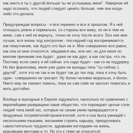
как никто.и ты с другой.больше ты не услышишь меня". Наверное ей
надо осознать, что людей следует ценить больше, чем она когда-
либо это делала.
Предупреждая вопросы - я все пережил и все в прошлом. Я к ней
отношусь ровно и нормально, со стороны все вижу, но ни в чем не
виню, сам к ней не вернусь, точно не хочу после всего. Без нее мне
лучше, вся жизнь под контролем - последний год воспринимается
как помутнение, как будто это был не я. Мне совершенно все равно,
как она ко мне относится, общаемся мы, или нет, но для меня по
многим причинам она будет.. даже не как друг, а как сестра, что ли.
Поэтому если смогу и ей сейчас это надо будет - как-то ее поддержу.
Но без фанатизма, меня уже даже ее выпады типа "ты сейчас с
другой", хотя это не так и не будет так до тех пор, пока я хочу быть
один - совершенно не трогают. Ну болен человек морально, и болен.
Никто ему не сможет помочь, пока он сам себе не захочет помогать и
жить достойно.
Вообще в выходные в Европе задумался, насколько по сравнению с
европейцами развращено наше общество, что порождает целые слои
людей типа моей экс, которые не своим умом превращаются в
бездумных потребителей-прожигателей, хотя и она была умницей с
несколькими языками, желанием строить карьеру, преодолевать
самостоятельно трудности, здравыми взглядами на жизнь,
красивыми мечтами и тп. Но это к теме не относится)