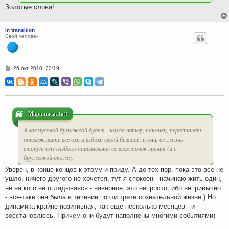
Золотые слова!
In transition
Свой человек
С
26 окт 2010, 22:19
о
о
б
щ
е
н
и
Мара писал(а):
е
А лакмусовой бумажкой будет - когда автор, наконец, перестанет
отслеживать все охи и вздохи своей бывшей, и она, ее жизнь
станут ему глубоко параллельны со всех точек зрения (и с
дружеской тоже).
Уверен, в конце концов к этому и приду. А до тех пор, пока это все не
ушло, ничего другого не хочется, тут я спокоен - начинаю жить один,
ни на кого не оглядываясь - наверное, это непросто, ибо непривычно
- все-таки она была в течение почти трети сознательной жизни.) Но
динамика крайне позитивная, так еще несколько месяцев - и
восстановлюсь. Причем они будут наполнены многими событиями)