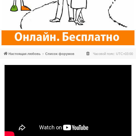
Настоящая любовь
Список форумов
Часовой пояс:
UTC+03:00