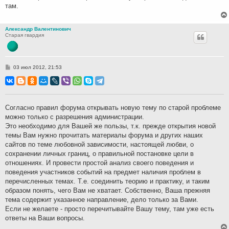
там.
Александр Валентинович
Старая гвардия
С
03 июл 2012, 21:53
о
о
б
щ
е
н
Согласно правил форума открывать новую тему по старой проблеме
и
можно только с разрешения администрации.
е
Это необходимо для Вашей же пользы, т.к. прежде открытия новой
темы Вам нужно прочитать материалы форума и других наших
сайтов по теме любовной зависимости, настоящей любви, о
сохранении личных границ, о правильной постановке цели в
отношениях. И провести простой анализ своего поведения и
поведения участников событий на предмет наличия проблем в
перечисленных темах. Т.е. соединить теорию и практику, и таким
образом понять, чего Вам не хватает. Собственно, Ваша прежняя
тема содержит указанное направление, дело только за Вами.
Если не желаете - просто перечитывайте Вашу тему, там уже есть
ответы на Ваши вопросы.