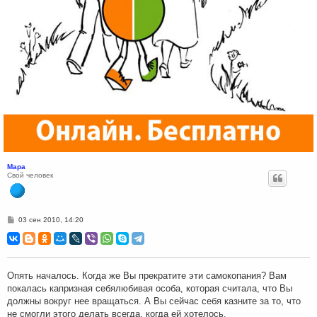
Мара
Свой человек
С
03 сен 2010, 14:20
о
о
б
щ
е
н
Опять началось. Когда же Вы прекратите эти самокопания? Вам
и
покалась капризная себялюбивая особа, которая считала, что Вы
е
должны вокруг нее вращаться. А Вы сейчас себя казните за то, что
не смогли этого делать всегда, когда ей хотелось.