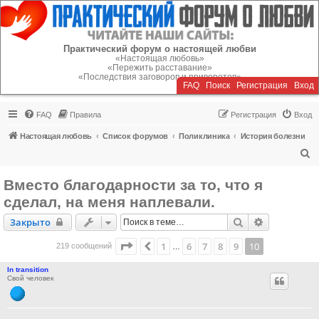
Регистрация
Практический форум о настоящей любви
«Настоящая любовь»
«Пережить расставание»
«Последствия заговоров и приворотов»
FAQ
Поиск
Р
е
г
и
с
т
р
а
ц
и
я
Вход
FAQ
Правила
Р
е
г
и
с
т
р
а
ц
и
я
Вход
Настоящая любовь
Список форумов
Поликлиника
История болезни
П
о
Bместо благодарности за то, что я
и
сделал, на меня наплевали.
с
Закрыто
Поиск
Расширенн
Закрыто
к
Страница
10
из
10
1
6
7
8
9
10
Пред.
219 сообщений
…
In transition
Свой человек