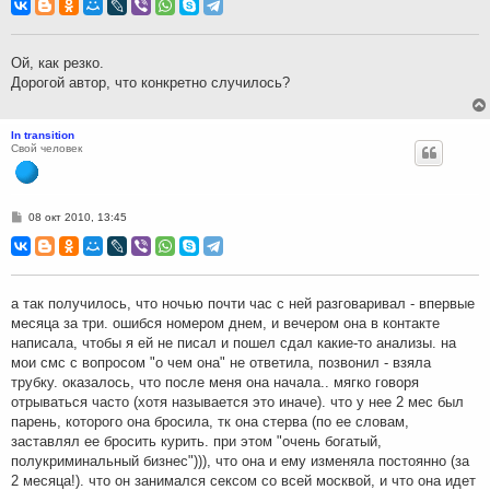
о
б
щ
е
н
Ой, как резко.
и
Дорогой автор, что конкретно случилось?
е
In transition
Свой человек
С
08 окт 2010, 13:45
о
о
б
щ
е
н
а так получилось, что ночью почти час с ней разговаривал - впервые
и
месяца за три. ошибся номером днем, и вечером она в контакте
е
написала, чтобы я ей не писал и пошел сдал какие-то анализы. на
мои смс с вопросом "о чем она" не ответила, позвонил - взяла
трубку. оказалось, что после меня она начала.. мягко говоря
отрываться часто (хотя называется это иначе). что у нее 2 мес был
парень, которого она бросила, тк она стерва (по ее словам,
заставлял ее бросить курить. при этом "очень богатый,
полукриминальный бизнес"))), что она и ему изменяла постоянно (за
2 месяца!). что он занимался сексом со всей москвой, и что она идет