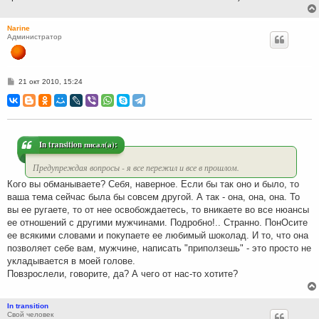
Narine
Администратор
С
21 окт 2010, 15:24
о
о
б
щ
е
н
и
In transition писал(а):
е
Предупреждая вопросы - я все пережил и все в прошлом.
Кого вы обманываете? Себя, наверное. Если бы так оно и было, то
ваша тема сейчас была бы совсем другой. А так - она, она, она. То
вы ее ругаете, то от нее освобождаетесь, то вникаете во все нюансы
ее отношений с другими мужчинами. Подробно!.. Странно. ПонОсите
ее всякими словами и покупаете ее любимый шоколад. И то, что она
позволяет себе вам, мужчине, написать "приползешь" - это просто не
укладывается в моей голове.
Повзрослели, говорите, да? А чего от нас-то хотите?
In transition
Свой человек