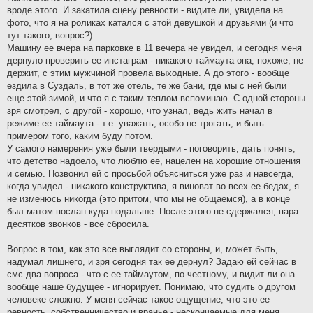
вроде этого. И закатила сцену ревности - видите ли, увидела на
фото, что я на роликах катался с этой девушкой и друзьями (и что
тут такого, вопрос?).
Машину ее вчера на парковке в 11 вечера не увидел, и сегодня меня
дернуло проверить ее инстаграм - никакого таймаута она, похоже, не
держит, с этим мужчиной провела выходные. А до этого - вообще
ездила в Суздаль, в тот же отель, те же бани, где мы с ней были
еще этой зимой, и что я с таким теплом вспоминаю. С одной стороны
зря смотрел, с другой - хорошо, что узнал, ведь жить начал в
режиме ее таймаута - т.е. уважать, особо не трогать, и быть
примером того, каким буду потом.
У самого намерения уже были твердыми - поговорить, дать понять,
что детство надоело, что люблю ее, нацелен на хорошие отношения
и семью. Позвонил ей с просьбой объясниться уже раз и навсегда,
когда увидел - никакого конструктива, я виноват во всех ее бедах, я
не изменюсь никогда (это притом, что мы не общаемся), а в конце
был матом послан куда подальше. После этого не сдержался, пара
десятков звонков - все сбросила.
Вопрос в том, как это все выглядит со стороны, и, может быть,
надумал лишнего, и зря сегодня так ее дернул? Задаю ей сейчас в
смс два вопроса - что с ее таймаутом, по-честному, и видит ли она
вообще наше будущее - игнорирует. Понимаю, что судить о другом
человеке сложно. У меня сейчас такое ощущение, что это ее
ревность, собственничество и вранье - нескончаемые для меня,