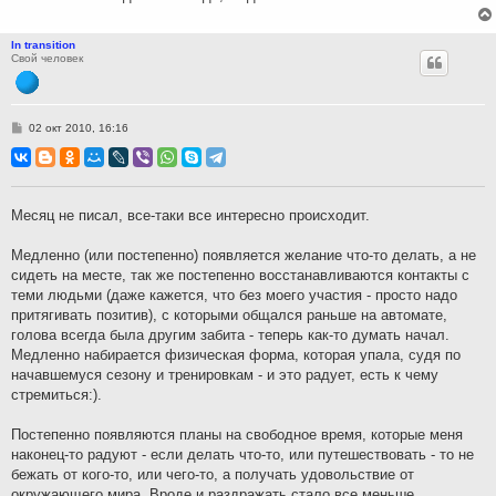
In transition
Свой человек
С
02 окт 2010, 16:16
о
о
б
щ
е
н
Месяц не писал, все-таки все интересно происходит.
и
е
Медленно (или постепенно) появляется желание что-то делать, а не
сидеть на месте, так же постепенно восстанавливаются контакты с
теми людьми (даже кажется, что без моего участия - просто надо
притягивать позитив), с которыми общался раньше на автомате,
голова всегда была другим забита - теперь как-то думать начал.
Медленно набирается физическая форма, которая упала, судя по
начавшемуся сезону и тренировкам - и это радует, есть к чему
стремиться:).
Постепенно появляются планы на свободное время, которые меня
наконец-то радуют - если делать что-то, или путешествовать - то не
бежать от кого-то, или чего-то, а получать удовольствие от
окружающего мира. Вроде и раздражать стало все меньше.