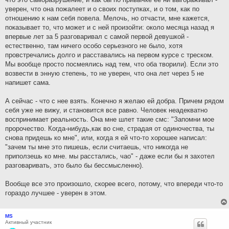
уверен, что она пожалеет и о своих поступках, и о том, как по
отношению к нам себя повела. Мелочь, но отчасти, мне кажется,
показывает то, что может и с ней произойти: около месяца назад я
впервые лет за 5 разговаривал с самой первой девушкой -
естественно, там ничего особо серьезного не было, хотя
провстречались долго и расставались на первом курсе с треском.
Мы вообще просто посмеялись над тем, что оба творили). Если это
возвести в энную степень, то не уверен, что она лет через 5 не
напишет сама.
А сейчас - что с нее взять. Конечно я желаю ей добра. Причем рядом
себя уже не вижу, и становится все равно. Человек неадекватно
воспринимает реальность. Она мне шлет такие смс: "Запомни мое
пророчество. Когда-нибудь,как во сне, страдая от одиночества, ты
снова придешь ко мне", или, когда я ей что-то хорошее написал:
"зачем ты мне это пишешь, если считаешь, что никогда не
приползешь ко мне. мы расстались, чао" - даже если бы я захотел
разговаривать, это было бы бессмысленно).
Вообще все это произошло, скорее всего, потому, что впереди что-то
гораздо лучшее - уверен в этом.
MS
Активный участник