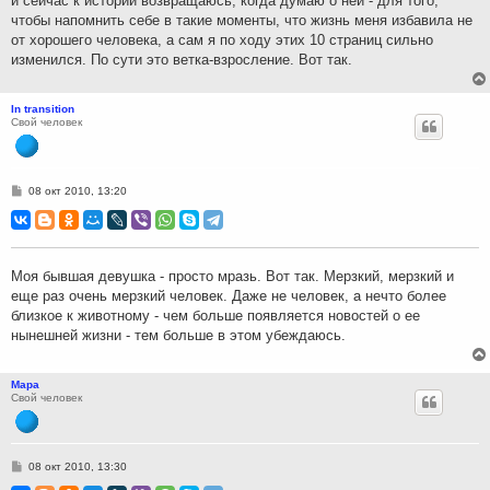
и сейчас к истории возвращаюсь, когда думаю о ней - для того,
чтобы напомнить себе в такие моменты, что жизнь меня избавила не
от хорошего человека, а сам я по ходу этих 10 страниц сильно
изменился. По сути это ветка-взросление. Вот так.
In transition
Свой человек
С
08 окт 2010, 13:20
о
о
б
щ
е
н
Моя бывшая девушка - просто мразь. Вот так. Мерзкий, мерзкий и
и
еще раз очень мерзкий человек. Даже не человек, а нечто более
е
близкое к животному - чем больше появляется новостей о ее
нынешней жизни - тем больше в этом убеждаюсь.
Мара
Свой человек
С
08 окт 2010, 13:30
о