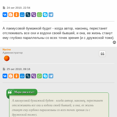
С
24 окт 2010, 22:54
о
о
б
щ
е
н
А лакмусовой бумажкой будет - когда автор, наконец, перестанет
и
отслеживать все охи и вздохи своей бывшей, и она, ее жизнь станут
е
ему глубоко параллельны со всех точек зрения (и с дружеской тоже).
Narine
Администратор
С
25 окт 2010, 09:16
о
о
б
щ
е
н
и
Мара писал(а):
е
А лакмусовой бумажкой будет - когда автор, наконец, перестанет
отслеживать все охи и вздохи своей бывшей, и она, ее жизнь
станут ему глубоко параллельны со всех точек зрения (и с
дружеской тоже).