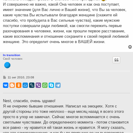
И совершенно не важно, какой Она человек и как она поступает,
имеет значение (для Вас лично и Вашей жизни), что Вы за человек,
какие чувства Вы испытывали благодаря женщине (скажите ей
спасибо, что пробудила в Вас сильные чувства), какие мужские
поступки совершали ради любимой, как смогли пережить первые
разочарования в человеке, жизни, как прошли первое расставание,
какие воспоминания и отношение сохраните к своей первой любимой
женщине. Это определит очень многое в ВАШЕЙ жизни.
In transition
Свой человек
С
11 окт 2010, 23:08
о
о
б
щ
е
н
Nest, спасибо, очень здраво!
и
Я не очерняю бывшие отношения. Написал на эмоциях. Хотя с
е
другой стороны это тоже неплохо - еще месяц назад я всего этого
просто в упор не замечал. Сейчас многое вспоминается с очень
светлыми чувствами. До определенного момента - потом становится
все равно - ну нравится ей такая жизнь и нравится. Я могу сказать,
что это саморазрушение, и как бы по привычке ее ни выгораживал -