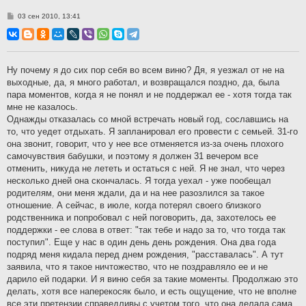
С
03 сен 2010, 13:41
о
о
б
щ
е
н
Ну почему я до сих пор себя во всем виню? Дя, я уезжал от не на
и
выходные, да, я много работал, и возвращался поздно, да, была
е
пара моментов, когда я не понял и не поддержал ее - хотя тогда так
мне не казалось.
Однажды отказалась со мной встречать новый год, сославшись на
то, что уедет отдыхать. Я запланировал его провести с семьей. 31-го
она звонит, говорит, что у нее все отменяется из-за очень плохого
самочувствия бабушки, и поэтому я должен 31 вечером все
отменить, никуда не лететь и остаться с ней. Я не знал, что через
несколько дней она скончалась. Я тогда уехал - уже пообещал
родителям, они меня ждали, да и на нее разозлился за такое
отношение. А сейчас, в июле, когда потерял своего близкого
родственника и попробовал с ней поговорить, да, захотелось ее
поддержки - ее слова в ответ: "так тебе и надо за то, что тогда так
поступил". Еще у нас в один день день рождения. Она два года
подряд меня кидала перед днем рождения, "расставалась". А тут
заявила, что я такое ничтожество, что не поздравляло ее и не
дарило ей подарки. И я виню себя за такие моменты. Продолжаю это
делать, хотя все наперекосяк было, и есть ощущение, что не вполне
все эти претензии справедливы с учетом того, что она делала сама.