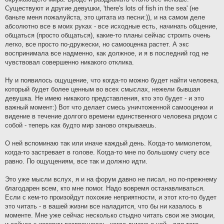
Существуют и другие девушки, 'there's lots of fish in the sea' (не
баньте меня пожалуйста, это цитата из песни:)), и на самом деле
абсолютно все в моих руках - все исходные есть, начинать общение,
общаться (просто общаться), какие-то планы сейчас строить очень
легко, все просто по-дружески, но самооценка растет. А экс
воспринимала все надменно, как должное, и я в последний год не
чувствовал совершенно никакого отклика.
Ну и появилось ощущение, что когда-то можно будет найти человека,
который будет более ценным во всех смыслах, нежели бывшая
девушка. Не имею никакого представления, кто это будет - и это
важный момент:) Вот что делает смесь уничтоженной самооценки и
видение в течение долгого времени единственного человека рядом с
собой - теперь как будто мир заново открываешь.
О ней вспоминаю так или иначе каждый день. Когда-то мимолетом,
когда-то застревает в голове. Когда-то мне по большому счету все
равно. По ощущениям, все так и должно идти.
Это уже мысли вслух, я и на форум давно не писал, но по-прежнему
благодарен всем, кто мне помог. Надо вовремя останавливаться.
Если с кем-то произойдут похожие неприятности, и этот кто-то будет
это читать - в вашей жизни все наладится, что бы ни казалось в
моменте. Мне уже сейчас несколько стыдно читать свои же эмоции,