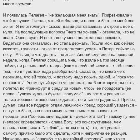
много времени.
И появилась Пелагея - "не желающая меня знать". Приревновала к
этой девушке. Писала, что ей и больно, и плохо, и быть со мной она
хочет. Я не оттолкнул - сказал давай разговаривать и строить все с
нуля. На последующие вопросы "чего ты хочешь" - отвечала, что не
знает. Очень сухо. И опять все у меня полетело наперекосяк.
Видеться она отказалась, но стала держать. Пошли мои, как сейчас
кажется, глупости - отказ от предложения уехать в Питер, сейчас на
носу - Англия, и что делать - не знаю. Апогей случился на прошлой
неделе, когда Пелагея сообщила мне, что взяла на три месяца
таймаут и решила побыть одна (как это себе объяснить - я объяснил
тем, что в чувствах надо разобраться). Сказала, что много чего
пережила, что ей тяжело, и поэтому надо побыть одной. и "пока что
не трогать". Упомянутый кулон успел сдать на благотворительность -
полетел во Франкфурт в среду за новым, чтобы ее порадовать (ее
слова - "увижу кулон в букете - подумаю" - ну вот я и решил не
только хорошее отношение создавать, но и так ее радовтаь). Привез,
думал, сам все подарки отдам любимой - повод хороший увидеться -
не тут-то было, она свою маму вчера привлекла в качестве
передатчика ("хочешь мне подарить - делай это так") - таймаут у нее
(челвоек определяется - слава Богу, это конструктивнее, чем
сначала мне писать "люблю", а потом слать) - ок, его уважаю,
самому приятно было это сделать, хотя и неприятна ее реакция.
Написала ночью "спасибо, это достойный поступок", или что-то