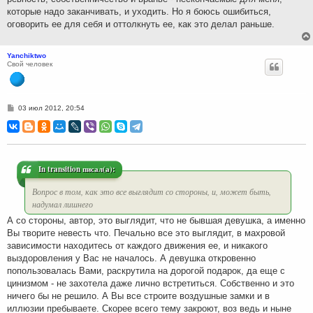
которые надо заканчивать, и уходить. Но я боюсь ошибиться,
оговорить ее для себя и оттолкнуть ее, как это делал раньше.
Yanchiktwo
Свой человек
С
03 июл 2012, 20:54
о
о
б
щ
е
н
и
In transition писал(а):
е
Вопрос в том, как это все выглядит со стороны, и, может быть,
надумал лишнего
А со стороны, автор, это выглядит, что не бывшая девушка, а именно
Вы творите невесть что. Печально все это выглядит, в махровой
зависимости находитесь от каждого движения ее, и никакого
выздоровления у Вас не началось. А девушка откровенно
попользовалась Вами, раскрутила на дорогой подарок, да еще с
цинизмом - не захотела даже лично встретиться. Собственно и это
ничего бы не решило. А Вы все строите воздушные замки и в
иллюзии пребываете. Скорее всего тему закроют, воз ведь и ныне