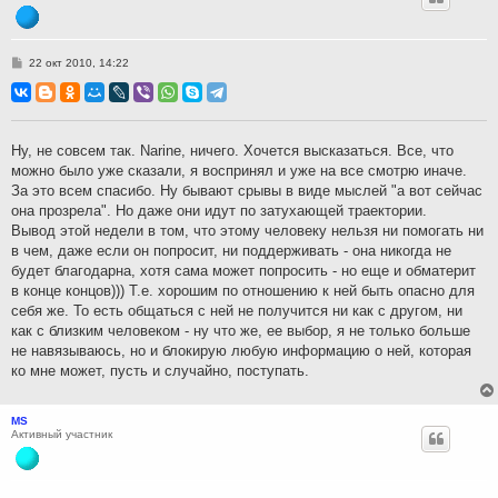
С
22 окт 2010, 14:22
о
о
б
щ
е
н
Ну, не совсем так. Narine, ничего. Хочется высказаться. Все, что
и
можно было уже сказали, я воспринял и уже на все смотрю иначе.
е
За это всем спасибо. Ну бывают срывы в виде мыслей "а вот сейчас
она прозрела". Но даже они идут по затухающей траектории.
Вывод этой недели в том, что этому человеку нельзя ни помогать ни
в чем, даже если он попросит, ни поддерживать - она никогда не
будет благодарна, хотя сама может попросить - но еще и обматерит
в конце концов))) Т.е. хорошим по отношению к ней быть опасно для
себя же. То есть общаться с ней не получится ни как с другом, ни
как с близким человеком - ну что же, ее выбор, я не только больше
не навязываюсь, но и блокирую любую информацию о ней, которая
ко мне может, пусть и случайно, поступать.
MS
Активный участник