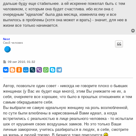
дальше буду еще стабильнее. а ей искренне пожелал быть с тем
человеком, с которым она будет счастлива. ибо если она с
очередным "идеалом" была два месяца, изменяла ему и все
вылилось в проблемы (хотя она может и врать) - значит, для нее в
жизни все только начинается.
Nest
Свой человек
С
09 окт 2010, 01:32
о
о
б
щ
е
н
Автор, позвольте один совет - никогда не говорите плохо о бывших
и
женщинах (у Вас их будет еще много), этим Вы унижаете не их, а
е
себя, очерняете все хорошее, что было в прошлых отношениях и тем
самым обкрадываете себя.
Вы выбрали не самую идеальную женщину на роль возлюбленной,
по сути были влюблены в нарисованный Вами идеал, а когда
встретились с реальностью в лице реального человека - то испытали
шок от крушения своих воздушных замков. Но это только Ваши
личные заморочки, учитесь разбираться в людях, в себе, смотрите
на жизнь и людей трезво. В бизнесе тоже пригодится
.