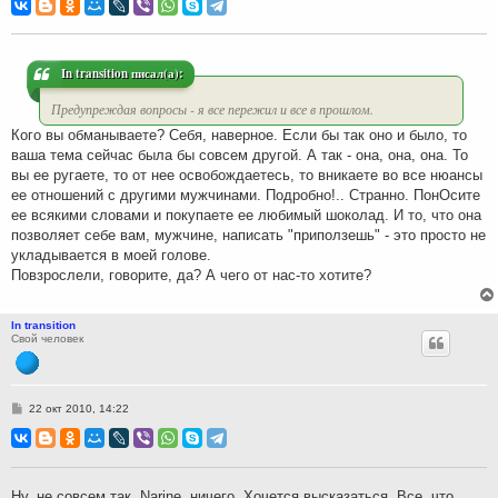
о
б
щ
е
н
и
In transition писал(а):
е
Предупреждая вопросы - я все пережил и все в прошлом.
Кого вы обманываете? Себя, наверное. Если бы так оно и было, то
ваша тема сейчас была бы совсем другой. А так - она, она, она. То
вы ее ругаете, то от нее освобождаетесь, то вникаете во все нюансы
ее отношений с другими мужчинами. Подробно!.. Странно. ПонОсите
ее всякими словами и покупаете ее любимый шоколад. И то, что она
позволяет себе вам, мужчине, написать "приползешь" - это просто не
укладывается в моей голове.
Повзрослели, говорите, да? А чего от нас-то хотите?
In transition
Свой человек
С
22 окт 2010, 14:22
о
о
б
щ
е
н
Ну, не совсем так. Narine, ничего. Хочется высказаться. Все, что