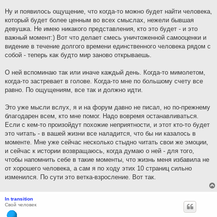
Ну и появилось ощущение, что когда-то можно будет найти человека,
который будет более ценным во всех смыслах, нежели бывшая
девушка. Не имею никакого представления, кто это будет - и это
важный момент:) Вот что делает смесь уничтоженной самооценки и
видение в течение долгого времени единственного человека рядом с
собой - теперь как будто мир заново открываешь.
О ней вспоминаю так или иначе каждый день. Когда-то мимолетом,
когда-то застревает в голове. Когда-то мне по большому счету все
равно. По ощущениям, все так и должно идти.
Это уже мысли вслух, я и на форум давно не писал, но по-прежнему
благодарен всем, кто мне помог. Надо вовремя останавливаться.
Если с кем-то произойдут похожие неприятности, и этот кто-то будет
это читать - в вашей жизни все наладится, что бы ни казалось в
моменте. Мне уже сейчас несколько стыдно читать свои же эмоции,
и сейчас к истории возвращаюсь, когда думаю о ней - для того,
чтобы напомнить себе в такие моменты, что жизнь меня избавила не
от хорошего человека, а сам я по ходу этих 10 страниц сильно
изменился. По сути это ветка-взросление. Вот так.
In transition
Свой человек