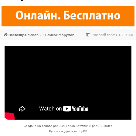
Настоящая любовь
Список форумов
Часовой пояс:
UTC+03:00
Создано на основе
phpBB
® Forum Software © phpBB Limited
Русская поддержка phpBB