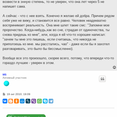
возвести в энную степень, то не уверен, что она лет через 5 не
напишет сама.
А сейчас - что с нее взять. Конечно я желаю ей добра. Причем рядом
себя уже не вижу, и становится все равно. Человек неадекватно
воспринимает реальность. Она мне шлет такие смс: "Запомни мое
пророчество. Когда-нибудь,как во сне, страдая от одиночества, ты
снова придешь ко мне", или, когда я ей что-то хорошее написал:
"зачем ты мне это пишешь, если считаешь, что никогда не
приползешь ко мне. мы расстались, чао" - даже если бы я захотел
разговаривать, это было бы бессмысленно).
Вообще все это произошло, скорее всего, потому, что впереди что-то
гораздо лучшее - уверен в этом.
MS
Активный участник
С
19 окт 2010, 19:09
о
о
б
щ
е
н
и