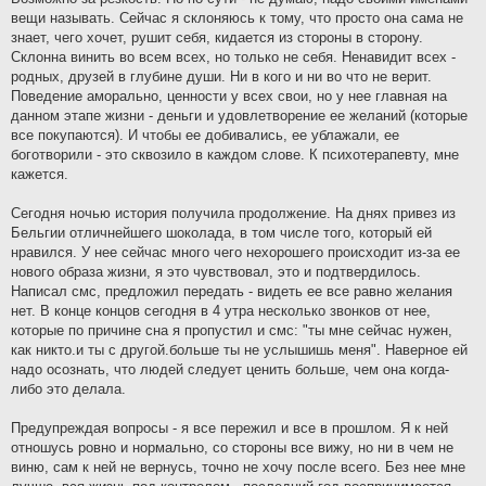
и
вещи называть. Сейчас я склоняюсь к тому, что просто она сама не
е
знает, чего хочет, рушит себя, кидается из стороны в сторону.
Склонна винить во всем всех, но только не себя. Ненавидит всех -
родных, друзей в глубине души. Ни в кого и ни во что не верит.
Поведение аморально, ценности у всех свои, но у нее главная на
данном этапе жизни - деньги и удовлетворение ее желаний (которые
все покупаются). И чтобы ее добивались, ее ублажали, ее
боготворили - это сквозило в каждом слове. К психотерапевту, мне
кажется.
Сегодня ночью история получила продолжение. На днях привез из
Бельгии отличнейшего шоколада, в том числе того, который ей
нравился. У нее сейчас много чего нехорошего происходит из-за ее
нового образа жизни, я это чувствовал, это и подтвердилось.
Написал смс, предложил передать - видеть ее все равно желания
нет. В конце концов сегодня в 4 утра несколько звонков от нее,
которые по причине сна я пропустил и смс: "ты мне сейчас нужен,
как никто.и ты с другой.больше ты не услышишь меня". Наверное ей
надо осознать, что людей следует ценить больше, чем она когда-
либо это делала.
Предупреждая вопросы - я все пережил и все в прошлом. Я к ней
отношусь ровно и нормально, со стороны все вижу, но ни в чем не
виню, сам к ней не вернусь, точно не хочу после всего. Без нее мне