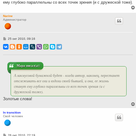
ему глубоко параллельны со всех точек зрения (и с дружеской тоже).
Narine
Администратор
С
25 окт 2010, 09:16
о
о
б
щ
е
н
и
Мара писал(а):
е
А лакмусовой бумажкой будет - когда автор, наконец, перестанет
отслеживать все охи и вздохи своей бывшей, и она, ее жизнь
станут ему глубоко параллельны со всех точек зрения (и с
дружеской тоже).
Золотые слова!
In transition
Свой человек
С
26 окт 2010, 22:19