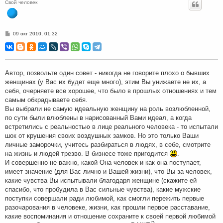
Свой человек
С
09 окт 2010, 01:32
о
о
б
щ
е
н
Автор, позвольте один совет - никогда не говорите плохо о бывших
и
женщинах (у Вас их будет еще много), этим Вы унижаете не их, а
е
себя, очерняете все хорошее, что было в прошлых отношениях и тем
самым обкрадываете себя.
Вы выбрали не самую идеальную женщину на роль возлюбленной,
по сути были влюблены в нарисованный Вами идеал, а когда
встретились с реальностью в лице реального человека - то испытали
шок от крушения своих воздушных замков. Но это только Ваши
личные заморочки, учитесь разбираться в людях, в себе, смотрите
на жизнь и людей трезво. В бизнесе тоже пригодится
.
И совершенно не важно, какой Она человек и как она поступает,
имеет значение (для Вас лично и Вашей жизни), что Вы за человек,
какие чувства Вы испытывали благодаря женщине (скажите ей
спасибо, что пробудила в Вас сильные чувства), какие мужские
поступки совершали ради любимой, как смогли пережить первые
разочарования в человеке, жизни, как прошли первое расставание,
какие воспоминания и отношение сохраните к своей первой любимой