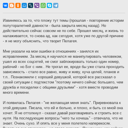
о
о
б
щ
е
н
Извиняюсь за то, что пложу тут темы (прошлая - повторение истории
и
полуторалетней давности - была закрыта месяц назад). Но
е
действительно сейчас совсем не по себе. Прошел месяц, и жизнь то
налаживается, то снова ад, как сегодня, хотя уже по другой причине
- я не могу объяснить, что творит Пелагея.
Мне указали на мои ошибки в отношениях - занялся их
исправлением. За месяц я научился не манипулировать человеком,
ушел из всех соцсетей, не смог заблокировать только один номер,
рабочий - но Бог с ним.. Не трогал ее, вроде бы уже стала проходить
зависимость - стало все равно, живу и живу, куча целей, планов и
т.п.. Познакомили с хорошей девушкой, которой все рассказал о
своей ситуации с подтекстом "поэтому ничего сейчас большего, чем
дружба и посиделки с общими друзьями" - хотя вместе проводим
много времени.
И появилась Пелагея - "не желающая меня знать". Приревновала к
этой девушке. Писала, что ей и больно, и плохо, и быть со мной она
хочет. Я не оттолкнул - сказал давай разговаривать и строить все с
нуля. На последующие вопросы "чего ты хочешь" - отвечала, что не
знает. Очень сухо. И опять все у меня полетело наперекосяк.