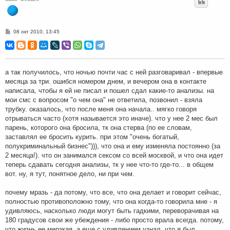
С
08 окт 2010, 13:45
о
о
б
щ
е
н
а так получилось, что ночью почти час с ней разговаривал - впервые
и
месяца за три. ошибся номером днем, и вечером она в контакте
е
написала, чтобы я ей не писал и пошел сдал какие-то анализы. на
мои смс с вопросом "о чем она" не ответила, позвонил - взяла
трубку. оказалось, что после меня она начала.. мягко говоря
отрываться часто (хотя называется это иначе). что у нее 2 мес был
парень, которого она бросила, тк она стерва (по ее словам,
заставлял ее бросить курить. при этом "очень богатый,
полукриминальный бизнес"))), что она и ему изменяла постоянно (за
2 месяца!). что он занимался сексом со всей москвой, и что она идет
теперь сдавать сегодня анализы, тк у нее что-то где-то... в общем
вот. ну, я тут, понятное дело, ни при чем.
почему мразь - да потому, что все, что она делает и говорит сейчас,
полностью противоположно тому, что она когда-то говорила мне - я
удивляюсь, насколько люди могут быть гадкими, переворачивая на
180 градусов свои же убеждения - либо просто врала всегда. потому,
что жизнь ее мерзкая. а еще с удивлением узнал, что я был