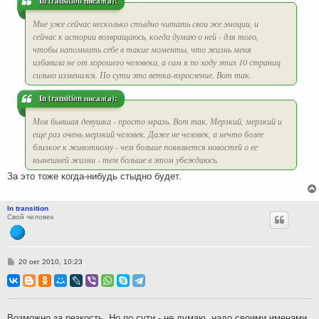
In transition писал(а):
е
Мне уже сейчас несколько стыдно читать свои же эмоции, и
сейчас к истории возвращаюсь, когда думаю о ней - для того,
чтобы напомнить себе в такие моменты, что жизнь меня
избавила не от хорошего человека, а сам я по ходу этих 10 страниц
сильно изменился. По сути это ветка-взросление. Вот так.
In transition писал(а):
Моя бывшая девушка - просто мразь. Вот так. Мерзкий, мерзкий и
еще раз очень мерзкий человек. Даже не человек, а нечто более
близкое к животному - чем больше появляется новостей о ее
нынешней жизни - тем больше в этом убеждаюсь.
За это тоже когда-нибудь стыдно будет.
In transition
Свой человек
С
20 окт 2010, 10:23
о
о
б
щ
е
н
Возможно за резкость. Но по сути - не думаю, надо своими именами