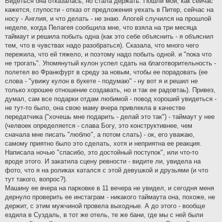
Видеться она отказалась, но стала держать. Пошли мои, как сейчас
кажется, глупости - отказ от предложения уехать в Питер, сейчас на
носу - Англия, и что делать - не знаю. Апогей случился на прошлой
неделе, когда Пелагея сообщила мне, что взяла на три месяца
таймаут и решила побыть одна (как это себе объяснить - я объяснил
тем, что в чувствах надо разобраться). Сказала, что много чего
пережила, что ей тяжело, и поэтому надо побыть одной. и "пока что
не трогать". Упомянутый кулон успел сдать на благотворительность -
полетел во Франкфурт в среду за новым, чтобы ее порадовать (ее
слова - "увижу кулон в букете - подумаю" - ну вот я и решил не
только хорошее отношение создавать, но и так ее радовтаь). Привез,
думал, сам все подарки отдам любимой - повод хороший увидеться -
не тут-то было, она свою маму вчера привлекла в качестве
передатчика ("хочешь мне подарить - делай это так") - таймаут у нее
(челвоек определяется - слава Богу, это конструктивнее, чем
сначала мне писать "люблю", а потом слать) - ок, его уважаю,
самому приятно было это сделать, хотя и неприятна ее реакция.
Написала ночью "спасибо, это достойный поступок", или что-то
вроде этого. И закатила сцену ревности - видите ли, увидела на
фото, что я на роликах катался с этой девушкой и друзьями (и что
тут такого, вопрос?).
Машину ее вчера на парковке в 11 вечера не увидел, и сегодня меня
дернуло проверить ее инстаграм - никакого таймаута она, похоже, не
держит, с этим мужчиной провела выходные. А до этого - вообще
ездила в Суздаль, в тот же отель, те же бани, где мы с ней были