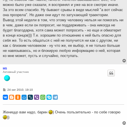
и
можно было уже сказали, я воспринял и уже на все смотрю иначе.
е
За это всем спасибо. Ну бывают срывы в виде мыслей "а вот сейчас
она прозрела". Но даже они идут по затухающей траектории.
Вывод этой недели в том, что этому человеку нельзя ни помогать ни
в чем, даже если он попросит, ни поддерживать - она никогда не
будет благодарна, хотя сама может попросить - но еще и обматерит
в конце концов))) Т.е. хорошим по отношению к ней быть опасно для
себя же. То есть общаться с ней не получится ни как с другом, ни
как с близким человеком - ну что же, ее выбор, я не только больше
не навязываюсь, но и блокирую любую информацию о ней, которая
ко мне может, пусть и случайно, поступать.
MS
Активный участник
С
24 окт 2010, 19:10
о
о
б
щ
е
н
Жениццо вам надо, барин
) Очень пользительно - по себе говорю
и
))
е