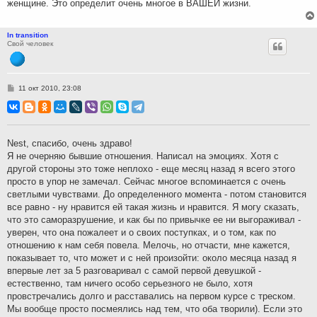
женщине. Это определит очень многое в ВАШЕЙ жизни.
In transition
Свой человек
С
11 окт 2010, 23:08
о
о
б
щ
е
н
Nest, спасибо, очень здраво!
и
Я не очерняю бывшие отношения. Написал на эмоциях. Хотя с
е
другой стороны это тоже неплохо - еще месяц назад я всего этого
просто в упор не замечал. Сейчас многое вспоминается с очень
светлыми чувствами. До определенного момента - потом становится
все равно - ну нравится ей такая жизнь и нравится. Я могу сказать,
что это саморазрушение, и как бы по привычке ее ни выгораживал -
уверен, что она пожалеет и о своих поступках, и о том, как по
отношению к нам себя повела. Мелочь, но отчасти, мне кажется,
показывает то, что может и с ней произойти: около месяца назад я
впервые лет за 5 разговаривал с самой первой девушкой -
естественно, там ничего особо серьезного не было, хотя
провстречались долго и расставались на первом курсе с треском.
Мы вообще просто посмеялись над тем, что оба творили). Если это