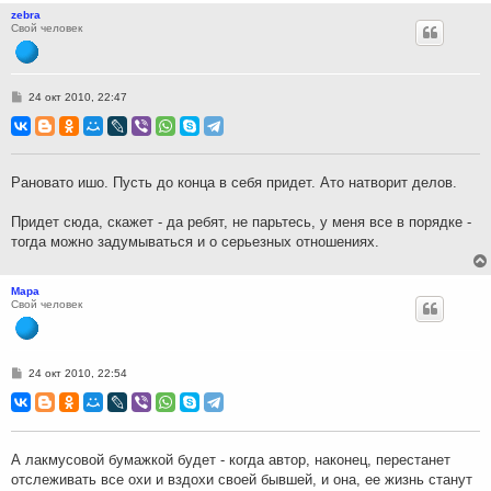
zebra
Свой человек
С
24 окт 2010, 22:47
о
о
б
щ
е
н
Рановато ишо. Пусть до конца в себя придет. Ато натворит делов.
и
е
Придет сюда, скажет - да ребят, не парьтесь, у меня все в порядке -
тогда можно задумываться и о серьезных отношениях.
Мара
Свой человек
С
24 окт 2010, 22:54
о
о
б
щ
е
н
А лакмусовой бумажкой будет - когда автор, наконец, перестанет
и
отслеживать все охи и вздохи своей бывшей, и она, ее жизнь станут
е