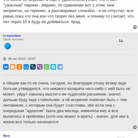
"ужасным" парнем - видимо, по сравнению вот с этим. мне
неприятно, но терпимо. а разговаривал спокойно - я ее отпустил, все
равно пока что она вон что творит без меня. и почему-то считает, что
лет через 10 я буду ее добиваться. брэд.
In transition
Свой человек
С
08 окт 2010, 19:07
о
о
б
щ
е
н
в общем как-то не очень сегодня, но благодаря этому всему еще
и
больше утвердился, что никакого возврата чего-либо с ней быть не
е
может. уйдут наконец мысли о ее чудесном раскаянии. значит,
дальше буду еще стабильнее. а ей искренне пожелал быть с тем
человеком, с которым она будет счастлива. ибо если она с
очередным "идеалом" была два месяца, изменяла ему и все
вылилось в проблемы (хотя она может и врать) - значит, для нее в
жизни все только начинается.
Nest