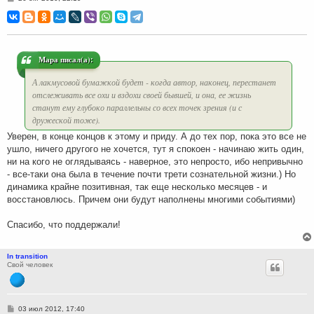
о
о
б
щ
е
н
и
Мара писал(а):
е
А лакмусовой бумажкой будет - когда автор, наконец, перестанет
отслеживать все охи и вздохи своей бывшей, и она, ее жизнь
станут ему глубоко параллельны со всех точек зрения (и с
дружеской тоже).
Уверен, в конце концов к этому и приду. А до тех пор, пока это все не
ушло, ничего другого не хочется, тут я спокоен - начинаю жить один,
ни на кого не оглядываясь - наверное, это непросто, ибо непривычно
- все-таки она была в течение почти трети сознательной жизни.) Но
динамика крайне позитивная, так еще несколько месяцев - и
восстановлюсь. Причем они будут наполнены многими событиями)
Спасибо, что поддержали!
In transition
Свой человек
С
03 июл 2012, 17:40