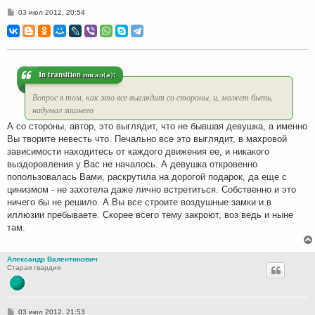
С
03 июл 2012, 20:54
о
о
б
щ
е
н
и
In transition писал(а):
е
Вопрос в том, как это все выглядит со стороны, и, может быть,
надумал лишнего
А со стороны, автор, это выглядит, что не бывшая девушка, а именно
Вы творите невесть что. Печально все это выглядит, в махровой
зависимости находитесь от каждого движения ее, и никакого
выздоровления у Вас не началось. А девушка откровенно
попользовалась Вами, раскрутила на дорогой подарок, да еще с
цинизмом - не захотела даже лично встретиться. Собственно и это
ничего бы не решило. А Вы все строите воздушные замки и в
иллюзии пребываете. Скорее всего тему закроют, воз ведь и ныне
там.
Александр Валентинович
Старая гвардия
С
03 июл 2012, 21:53