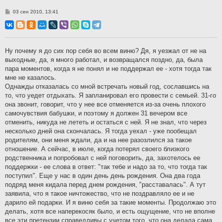
С
03 сен 2010, 13:41
о
о
б
щ
е
н
Ну почему я до сих пор себя во всем виню? Дя, я уезжал от не на
и
выходные, да, я много работал, и возвращался поздно, да, была
е
пара моментов, когда я не понял и не поддержал ее - хотя тогда так
мне не казалось.
Однажды отказалась со мной встречать новый год, сославшись на
то, что уедет отдыхать. Я запланировал его провести с семьей. 31-го
она звонит, говорит, что у нее все отменяется из-за очень плохого
самочувствия бабушки, и поэтому я должен 31 вечером все
отменить, никуда не лететь и остаться с ней. Я не знал, что через
несколько дней она скончалась. Я тогда уехал - уже пообещал
родителям, они меня ждали, да и на нее разозлился за такое
отношение. А сейчас, в июле, когда потерял своего близкого
родственника и попробовал с ней поговорить, да, захотелось ее
поддержки - ее слова в ответ: "так тебе и надо за то, что тогда так
поступил". Еще у нас в один день день рождения. Она два года
подряд меня кидала перед днем рождения, "расставалась". А тут
заявила, что я такое ничтожество, что не поздравляло ее и не
дарило ей подарки. И я виню себя за такие моменты. Продолжаю это
делать, хотя все наперекосяк было, и есть ощущение, что не вполне
все эти претензии справедливы с учетом того, что она делала сама.