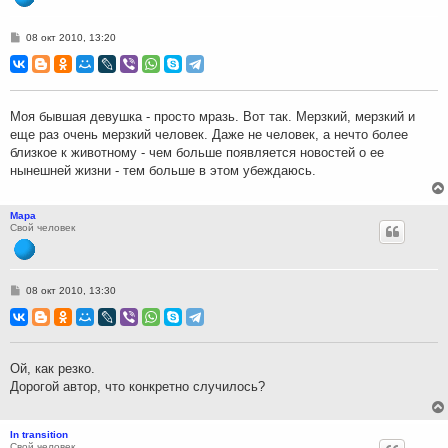
С
08 окт 2010, 13:20
о
о
б
щ
е
н
Моя бывшая девушка - просто мразь. Вот так. Мерзкий, мерзкий и
и
еще раз очень мерзкий человек. Даже не человек, а нечто более
е
близкое к животному - чем больше появляется новостей о ее
нынешней жизни - тем больше в этом убеждаюсь.
Мара
Свой человек
С
08 окт 2010, 13:30
о
о
б
щ
е
н
Ой, как резко.
и
Дорогой автор, что конкретно случилось?
е
In transition
Свой человек