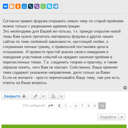
о
о
б
щ
е
н
Согласно правил форума открывать новую тему по старой проблеме
и
можно только с разрешения администрации.
е
Это необходимо для Вашей же пользы, т.к. прежде открытия новой
темы Вам нужно прочитать материалы форума и других наших
сайтов по теме любовной зависимости, настоящей любви, о
сохранении личных границ, о правильной постановке цели в
отношениях. И провести простой анализ своего поведения и
поведения участников событий на предмет наличия проблем в
перечисленных темах. Т.е. соединить теорию и практику, и таким
образом понять, чего Вам не хватает. Собственно, Ваша прежняя
тема содержит указанное направление, дело только за Вами.
Если не желаете - просто перечитывайте Вашу тему, там уже есть
ответы на Ваши вопросы.
Закрыто
Закрыто
Страница
10
из
10
1
6
7
8
9
10
Пред.
219 сообщений
…
Перейти