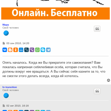
Мара
Свой человек
С
03 сен 2010, 14:20
о
о
б
щ
е
н
Опять началось. Когда же Вы прекратите эти самокопания? Вам
и
покалась капризная себялюбивая особа, которая считала, что Вы
е
должны вокруг нее вращаться. А Вы сейчас себя казните за то, что
не смогли этого делать всегда, когда ей хотелось.
In transition
Свой человек
С
02 окт 2010, 16:16
о