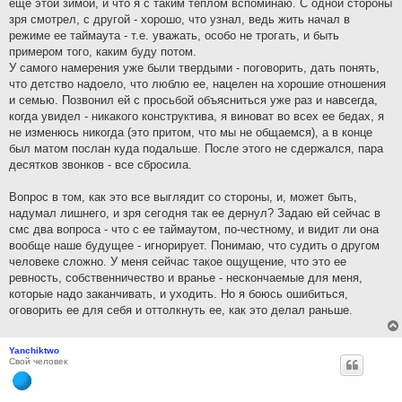
еще этой зимой, и что я с таким теплом вспоминаю. С одной стороны
зря смотрел, с другой - хорошо, что узнал, ведь жить начал в
режиме ее таймаута - т.е. уважать, особо не трогать, и быть
примером того, каким буду потом.
У самого намерения уже были твердыми - поговорить, дать понять,
что детство надоело, что люблю ее, нацелен на хорошие отношения
и семью. Позвонил ей с просьбой объясниться уже раз и навсегда,
когда увидел - никакого конструктива, я виноват во всех ее бедах, я
не изменюсь никогда (это притом, что мы не общаемся), а в конце
был матом послан куда подальше. После этого не сдержался, пара
десятков звонков - все сбросила.
Вопрос в том, как это все выглядит со стороны, и, может быть,
надумал лишнего, и зря сегодня так ее дернул? Задаю ей сейчас в
смс два вопроса - что с ее таймаутом, по-честному, и видит ли она
вообще наше будущее - игнорирует. Понимаю, что судить о другом
человеке сложно. У меня сейчас такое ощущение, что это ее
ревность, собственничество и вранье - нескончаемые для меня,
которые надо заканчивать, и уходить. Но я боюсь ошибиться,
оговорить ее для себя и оттолкнуть ее, как это делал раньше.
Yanchiktwo
Свой человек