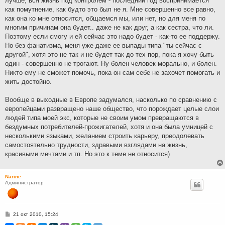
лучше, вся жизнь под контролем - последний год воспринимается
как помутнение, как будто это был не я. Мне совершенно все равно,
как она ко мне относится, общаемся мы, или нет, но для меня по
многим причинам она будет.. даже не как друг, а как сестра, что ли.
Поэтому если смогу и ей сейчас это надо будет - как-то ее поддержу.
Но без фанатизма, меня уже даже ее выпады типа "ты сейчас с
другой", хотя это не так и не будет так до тех пор, пока я хочу быть
один - совершенно не трогают. Ну болен человек морально, и болен.
Никто ему не сможет помочь, пока он сам себе не захочет помогать и
жить достойно.
Вообще в выходные в Европе задумался, насколько по сравнению с
европейцами развращено наше общество, что порождает целые слои
людей типа моей экс, которые не своим умом превращаются в
бездумных потребителей-прожигателей, хотя и она была умницей с
несколькими языками, желанием строить карьеру, преодолевать
самостоятельно трудности, здравыми взглядами на жизнь,
красивыми мечтами и тп. Но это к теме не относится)
Narine
Администратор
С
21 окт 2010, 15:24
о