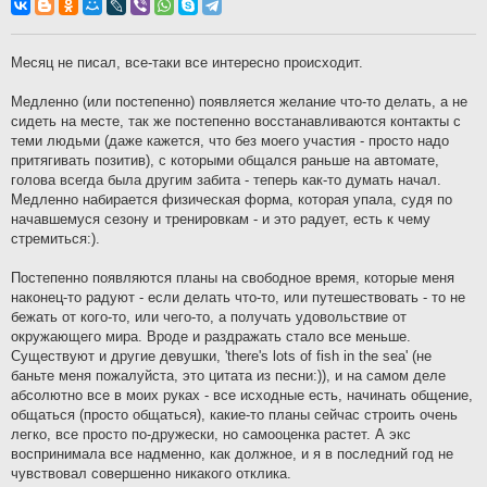
о
б
щ
е
н
Месяц не писал, все-таки все интересно происходит.
и
е
Медленно (или постепенно) появляется желание что-то делать, а не
сидеть на месте, так же постепенно восстанавливаются контакты с
теми людьми (даже кажется, что без моего участия - просто надо
притягивать позитив), с которыми общался раньше на автомате,
голова всегда была другим забита - теперь как-то думать начал.
Медленно набирается физическая форма, которая упала, судя по
начавшемуся сезону и тренировкам - и это радует, есть к чему
стремиться:).
Постепенно появляются планы на свободное время, которые меня
наконец-то радуют - если делать что-то, или путешествовать - то не
бежать от кого-то, или чего-то, а получать удовольствие от
окружающего мира. Вроде и раздражать стало все меньше.
Существуют и другие девушки, 'there's lots of fish in the sea' (не
баньте меня пожалуйста, это цитата из песни:)), и на самом деле
абсолютно все в моих руках - все исходные есть, начинать общение,
общаться (просто общаться), какие-то планы сейчас строить очень
легко, все просто по-дружески, но самооценка растет. А экс
воспринимала все надменно, как должное, и я в последний год не
чувствовал совершенно никакого отклика.