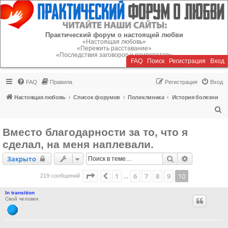
Регистрация
Практический форум о настоящей любви
«Настоящая любовь»
«Пережить расставание»
«Последствия заговоров и приворотов»
FAQ
Поиск
Р
е
г
и
с
т
р
а
ц
и
я
Вход
FAQ
Правила
Р
е
г
и
с
т
р
а
ц
и
я
Вход
Настоящая любовь
Список форумов
Поликлиника
История болезни
П
о
Bместо благодарности за то, что я
и
сделал, на меня наплевали.
с
Закрыто
Поиск
Расширенн
Закрыто
к
Страница
10
из
10
1
6
7
8
9
10
Пред.
219 сообщений
…
In transition
Свой человек