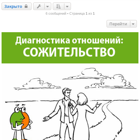
Закрыто
Закрыто
6 сообщений • Страница
1
из
1
Перейти