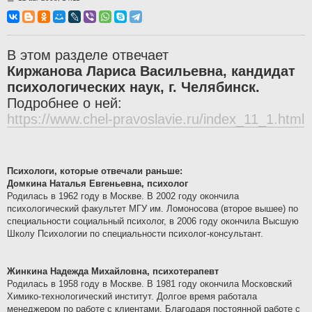
о
о
б
щ
е
н
В этом разделе отвечает
и
е
Киржанова Лариса Васильевна, кандидат
психологических наук, г. Челябинск.
Подробнее о ней:
https://www.chel-pravoslavie.ru/index_11_1.html
Пcихологи, которые отвечали раньше:
Домкина Наталья Евгеньевна, психолог
Родилась в 1962 году в Москве. В 2002 году окончила
психологический факультет МГУ им. Ломоносова (второе вышее) по
специальности социальный психолог, в 2006 году окончила Высшую
Школу Психологии по специальности психолог-консультант.
Жинкина Надежда Михайловна, психотерапевт
Родилась в 1958 году в Москве. В 1981 году окончила Московский
Химико-технологический институт. Долгое время работала
менеджером по работе с клиентами. Благодаря постоянной работе с