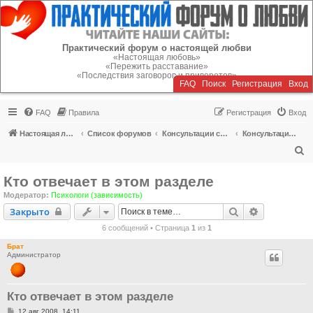
Регистрация
Практический форум о настоящей любви
«Настоящая любовь»
«Пережить расставание»
«Последствия заговоров и приворотов»
FAQ
Поиск
Р
е
г
и
с
т
р
а
ц
и
я
Вход
FAQ
Правила
Р
е
г
и
с
т
р
а
ц
и
я
Вход
Настоящая любовь
Список форумов
Консультации специалистов
Консультации психологов по преодолению любовной зависимости
П
о
Кто отвечает в этом разделе
и
Модератор:
Психологи (зависимость)
с
Закрыто
Поиск
Расширенн
Закрыто
к
6 сообщений • Страница
1
из
1
Брат
Администратор
Кто отвечает в этом разделе
С
12 авг 2008, 14:11