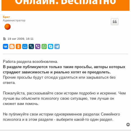
Брат
Администратор
С
19 окт 2009, 16:11
о
о
б
щ
е
н
Работа раздела возобновлена.
и
В разделе публикуются только такие просьбы, авторы которых
е
страдают зависимостью и реально хотят ее преодолеть.
Прочие просьбы будут отсюда удаляться или закрываться без
ответа.
Пожалуйста, рассказывайте свои истории подробно и искренне. Чем
лучше вы объясните психологу свою ситуацию, тем лучше он
сможет вам помочь.
Не публикуйте свои истории одновременнов разделах Семейного
психолога и в этом разделе - выберите какой-то один раздел.