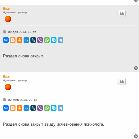
Брат
Администратор
С
09 дек 2013, 13:56
о
о
б
щ
е
н
Раздел снова открыт.
и
е
Брат
Администратор
С
02 фев 2014, 20:18
о
о
б
щ
е
н
Раздел снова закрыт ввиду исчезновения психолога.
и
е