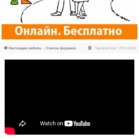
Настоящая любовь
Список форумов
Часовой пояс:
UTC+03:00