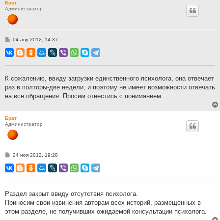
Брат
Администратор
С
04 апр 2012, 14:37
о
о
б
щ
е
н
К сожалению, ввиду загрузки единственного психолога, она отвечает
и
раз в полторы-две недели, и поэтому не имеет возможности отвечать
е
на все обращения. Просим отнестись с пониманием.
Брат
Администратор
С
24 ноя 2012, 19:28
о
о
б
щ
е
н
Раздел закрыт ввиду отсутствия психолога.
и
Приносим свои извинения авторам всех историй, размещенных в
е
этом разделе, не получивших ожидаемой консультации психолога.