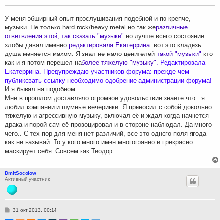
щ
е
н
У меня обширный опыт прослушивания подобной и по крепче,
и
музыки. Не только hard rock/heavy metal но так же
различные
е
ответвления этой, так сказать "музыки"
но лучше всего состояние
злобы давал именно
редактировала Екатеррина.
вот это кладезь...
душа меняется махом. Я знал не мало ценителей
такой "музыки"
кто
как и я потом перешел на
более тяжелую "музыку".
Редактировала
Екатеррина. Предупреждаю участников форума: прежде чем
публиковать ссылку
необходимо одобрение администрации форума
!
И я бывал на подобном.
Мне в прошлом доставляло огромное удовольствие знаете что.. я
любил компании и шумные вечеринки. Я приносил с собой довольно
тяжелую и агрессивную музыку, включал её и ждал когда начнется
драка и порой сам её провоцировал и в стороне наблюдал. Да много
чего.. С тех пор для меня нет различий, все это одного поля ягода
как не называй. То у кого много имен многогранно и прекрасно
маскирует себя. Совсем как Теодор.
DmitSocolow
Активный участник
С
31 окт 2013, 00:14
о