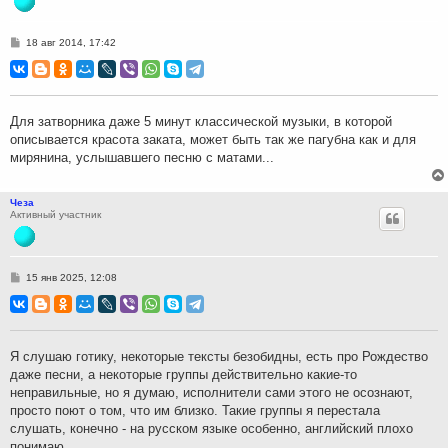
С
18 авг 2014, 17:42
о
о
б
щ
е
н
Для затворника даже 5 минут классической музыки, в которой
и
описывается красота заката, может быть так же пагубна как и для
е
мирянина, услышавшего песню с матами...
Чеза
Активный участник
С
15 янв 2025, 12:08
о
о
б
щ
е
н
Я слушаю готику, некоторые тексты безобидны, есть про Рождество
и
даже песни, а некоторые группы действительно какие-то
е
неправильные, но я думаю, исполнители сами этого не осознают,
просто поют о том, что им близко. Такие группы я перестала
слушать, конечно - на русском языке особенно, английский плохо
понимаю.