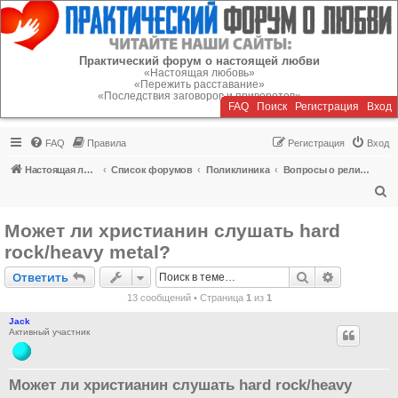
Регистрация
Практический форум о настоящей любви
«Настоящая любовь»
«Пережить расставание»
«Последствия заговоров и приворотов»
FAQ
Поиск
Р
е
г
и
с
т
р
а
ц
и
я
Вход
FAQ
Правила
Р
е
г
и
с
т
р
а
ц
и
я
Вход
Настоящая любовь
Список форумов
Поликлиника
Вопросы о религиозной жизни
П
о
Может ли христианин слушать hard
и
rock/heavy metal?
с
Ответить
Поиск
Расширен
О
т
в
е
т
и
т
ь
к
13 сообщений • Страница
1
из
1
Jack
Активный участник
Может ли христианин слушать hard rock/heavy