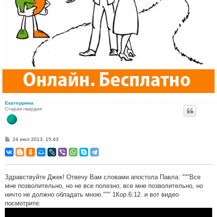
Екатеррина
Старая гвардия
С
24 июл 2013, 15:43
о
о
б
щ
е
н
Здравствуйте Джек! Отвечу Вам словами апостола Павла: """Все
и
мне позволительно, но не все полезно; все мне позволительно, но
е
ничто не должно обладать мною.""" 1Кор.6:12. и вот видео
посмотрите: