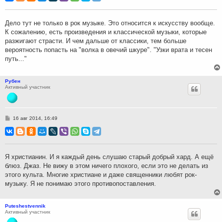
б
щ
е
н
Дело тут не только в рок музыке. Это относится к искусству вообще.
и
К сожалению, есть произведения и классической музыки, которые
е
разжигают страсти. И чем дальше от классики, тем больше
вероятность попасть на "волка в овечий шкуре". "Узки врата и тесен
путь..."
Рубен
Активный участник
С
16 авг 2014, 16:49
о
о
б
щ
е
н
Я христианин. И я каждый день слушаю старый добрый хард. А ещё
и
блюз. Джаз. Не вижу в этом ничего плохого, если это не делать из
е
этого культа. Многие христиане и даже священники любят рок-
музыку. Я не понимаю этого противопоставления.
Puteshestvennik
Активный участник