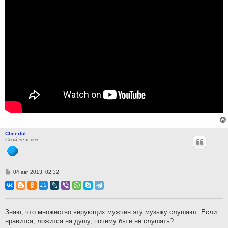
Cheerful
Свой человек
С
04 авг 2013, 02:32
о
о
б
щ
е
н
Знаю, что множество верующих мужчин эту музыку слушают. Если
и
нравится, ложится на душу, почему бы и не слушать?
е