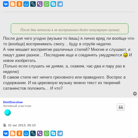
о
б
щ
е
н
и
е
После дня металла я не воспринимал даже популярную музыку
После дня чего угодно (музыки то бишь) я лично вряд ли вообще что-
то (вообще) воспринимать смогу... буду в отрубе неделю.
А чем мешает восприятие различных стилей? Многие и слушают, и
пишут даже разное... Последние еще и соединять умудряются
И
новое изобретать.
(Только если слушать не днями, а, скажем, час-два и пару раз в
неделю)
В самом стиле нет ничего греховного или праведного. Воспрос в
содержании. И на церковную музыку можно текст из творений
сатанинстов положить... И что?
DmitSocolow
Активный участник
С
31 окт 2013, 00:10
о
о
б