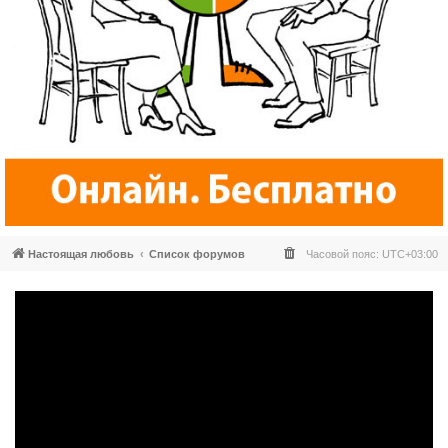
Настоящая любовь
Список форумов
Часовой пояс:
UTC+03:00