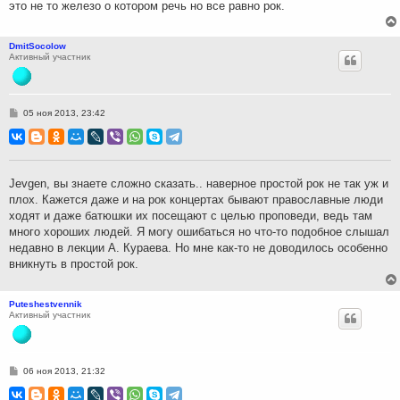
это не то железо о котором речь но все равно рок.
DmitSocolow
Активный участник
С
05 ноя 2013, 23:42
о
о
б
щ
е
н
Jevgen, вы знаете сложно сказать.. наверное простой рок не так уж и
и
плох. Кажется даже и на рок концертах бывают православные люди
е
ходят и даже батюшки их посещают с целью проповеди, ведь там
много хороших людей. Я могу ошибаться но что-то подобное слышал
недавно в лекции А. Кураева. Но мне как-то не доводилось особенно
вникнуть в простой рок.
Puteshestvennik
Активный участник
С
06 ноя 2013, 21:32
о
о