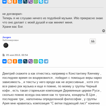
о
б
щ
е
н
не договорил-
и
Теперь я не слушаю ничего из подобной музыки. Ибо прекрасно знаю
е
что оно делает с моей душой и как меняет меня.
Храни вас Бог.
Jevgen
Заблокирован
С
05 ноя 2013, 00:54
о
о
б
щ
е
н
Дмитрий скажите а как отнестись например к Константину Кинчеву ,
и
последнее время он воцерковился , победил с помощью веры нарко
е
зависимость , и тексты у него вроде как не агрессивные , хотя это
все равно рок музыка и еще я помню, по моему у группы Черный
кофе , есть такая старенькая композиция Деревянные церкви Руси ,
сколько помню всегда она меня как то трогала, концерты В.Цоя ,
последние три , наполнены определенной философии , у группы
Ария мне нравилась композиция "С ветки падающий лист" конечно