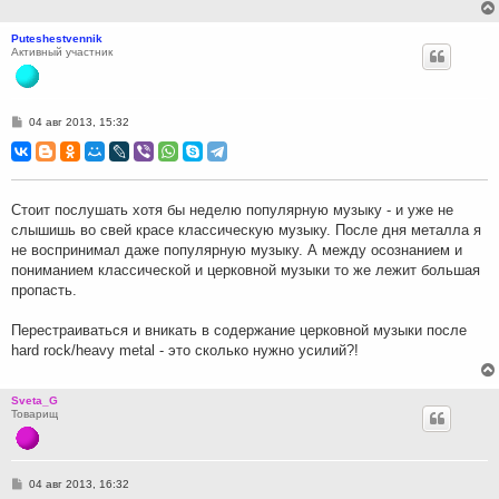
Puteshestvennik
Активный участник
С
04 авг 2013, 15:32
о
о
б
щ
е
н
Стоит послушать хотя бы неделю популярную музыку - и уже не
и
слышишь во свей красе классическую музыку. После дня металла я
е
не воспринимал даже популярную музыку. А между осознанием и
пониманием классической и церковной музыки то же лежит большая
пропасть.
Перестраиваться и вникать в содержание церковной музыки после
hard rock/heavy metal - это сколько нужно усилий?!
Sveta_G
Товарищ
С
04 авг 2013, 16:32
о