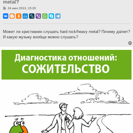
metal?
С
24 июл 2013, 15:20
о
о
б
щ
е
н
Может ли христианин слушать hard rock/heavy metal? Почему да/нет?
и
И какую музыку вообще можно слушать?
е