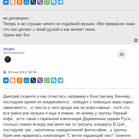
о
б
щ
е
н
не договорил-
и
Теперь я не слушаю ничего из подобной музыки. Ибо прекрасно знаю
е
что оно делает с моей душой и как меняет меня.
Храни вас Бог.
Jevgen
Заблокирован
С
05 ноя 2013, 00:54
о
о
б
щ
е
н
Дмитрий скажите а как отнестись например к Константину Кинчеву ,
и
последнее время он воцерковился , победил с помощью веры нарко
е
зависимость , и тексты у него вроде как не агрессивные , хотя это
все равно рок музыка и еще я помню, по моему у группы Черный
кофе , есть такая старенькая композиция Деревянные церкви Руси ,
сколько помню всегда она меня как то трогала, концерты В.Цоя ,
последние три , наполнены определенной философии , у группы
Ария мне нравилась композиция "С ветки падающий лист" конечно