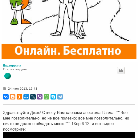
Екатеррина
Старая гвардия
С
24 июл 2013, 15:43
о
о
б
щ
е
н
Здравствуйте Джек! Отвечу Вам словами апостола Павла: """Все
и
мне позволительно, но не все полезно; все мне позволительно, но
е
ничто не должно обладать мною.""" 1Кор.6:12. и вот видео
посмотрите: