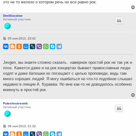
это не то железо о котором речь но все равно рок.
DmitSocolow
Активный участник
С
05 ноя 2013, 23:42
о
о
б
щ
е
н
Jevgen, вы знаете сложно сказать.. наверное простой рок не так уж и
и
плох. Кажется даже и на рок концертах бывают православные люди
е
ходят и даже батюшки их посещают с целью проповеди, ведь там
много хороших людей. Я могу ошибаться но что-то подобное слышал
недавно в лекции А. Кураева. Но мне как-то не доводилось особенно
вникнуть в простой рок.
Puteshestvennik
Активный участник
С
06 ноя 2013, 21:32
о
о