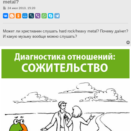
metal?
С
24 июл 2013, 15:20
о
о
б
щ
е
н
Может ли христианин слушать hard rock/heavy metal? Почему да/нет?
и
И какую музыку вообще можно слушать?
е