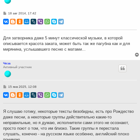
С
18 авг 2014, 17:42
о
о
б
щ
е
н
Для затворника даже 5 минут классической музыки, в которой
и
описывается красота заката, может быть так же пагубна как и для
е
мирянина, услышавшего песню с матами...
Чеза
Активный участник
С
15 янв 2025, 12:08
о
о
б
щ
е
н
Я слушаю готику, некоторые тексты безобидны, есть про Рождество
и
даже песни, а некоторые группы действительно какие-то
е
неправильные, но я думаю, исполнители сами этого не осознают,
просто поют о том, что им близко. Такие группы я перестала
слушать, конечно - на русском языке особенно, английский плохо
понимаю.