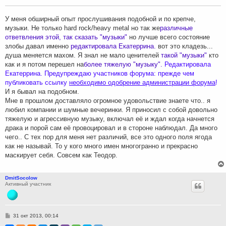
щ
е
н
У меня обширный опыт прослушивания подобной и по крепче,
и
музыки. Не только hard rock/heavy metal но так же
различные
е
ответвления этой, так сказать "музыки"
но лучше всего состояние
злобы давал именно
редактировала Екатеррина.
вот это кладезь...
душа меняется махом. Я знал не мало ценителей
такой "музыки"
кто
как и я потом перешел на
более тяжелую "музыку".
Редактировала
Екатеррина. Предупреждаю участников форума: прежде чем
публиковать ссылку
необходимо одобрение администрации форума
!
И я бывал на подобном.
Мне в прошлом доставляло огромное удовольствие знаете что.. я
любил компании и шумные вечеринки. Я приносил с собой довольно
тяжелую и агрессивную музыку, включал её и ждал когда начнется
драка и порой сам её провоцировал и в стороне наблюдал. Да много
чего.. С тех пор для меня нет различий, все это одного поля ягода
как не называй. То у кого много имен многогранно и прекрасно
маскирует себя. Совсем как Теодор.
DmitSocolow
Активный участник
С
31 окт 2013, 00:14
о