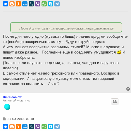
о
б
щ
е
н
и
е
После дня металла я не воспринимал даже популярную музыку
После дня чего угодно (музыки то бишь) я лично вряд ли вообще что-
то (вообще) воспринимать смогу... буду в отрубе неделю.
А чем мешает восприятие различных стилей? Многие и слушают, и
пишут даже разное... Последние еще и соединять умудряются
И
новое изобретать.
(Только если слушать не днями, а, скажем, час-два и пару раз в
неделю)
В самом стиле нет ничего греховного или праведного. Воспрос в
содержании. И на церковную музыку можно текст из творений
сатанинстов положить... И что?
DmitSocolow
Активный участник
С
31 окт 2013, 00:10
о
о
б