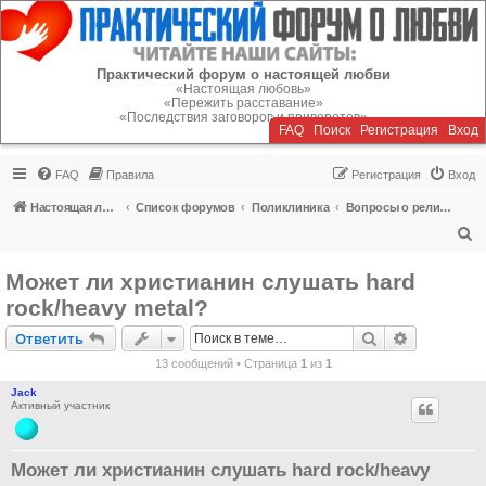
Регистрация
Практический форум о настоящей любви
«Настоящая любовь»
«Пережить расставание»
«Последствия заговоров и приворотов»
FAQ
Поиск
Р
е
г
и
с
т
р
а
ц
и
я
Вход
FAQ
Правила
Р
е
г
и
с
т
р
а
ц
и
я
Вход
Настоящая любовь
Список форумов
Поликлиника
Вопросы о религиозной жизни
П
о
Может ли христианин слушать hard
и
rock/heavy metal?
с
Ответить
Поиск
Расширен
О
т
в
е
т
и
т
ь
к
13 сообщений • Страница
1
из
1
Jack
Активный участник
Может ли христианин слушать hard rock/heavy