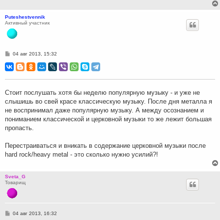
Puteshestvennik
Активный участник
С
04 авг 2013, 15:32
о
о
б
щ
е
н
Стоит послушать хотя бы неделю популярную музыку - и уже не
и
слышишь во свей красе классическую музыку. После дня металла я
е
не воспринимал даже популярную музыку. А между осознанием и
пониманием классической и церковной музыки то же лежит большая
пропасть.
Перестраиваться и вникать в содержание церковной музыки после
hard rock/heavy metal - это сколько нужно усилий?!
Sveta_G
Товарищ
С
04 авг 2013, 16:32
о