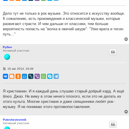
б
щ
е
н
Дело тут не только в рок музыке. Это относится к искусству вообще.
и
К сожалению, есть произведения и классической музыки, которые
е
разжигают страсти. И чем дальше от классики, тем больше
вероятность попасть на "волка в овечий шкуре". "Узки врата и тесен
путь..."
Рубен
Активный участник
С
16 авг 2014, 16:49
о
о
б
щ
е
н
Я христианин. И я каждый день слушаю старый добрый хард. А ещё
и
блюз. Джаз. Не вижу в этом ничего плохого, если это не делать из
е
этого культа. Многие христиане и даже священники любят рок-
музыку. Я не понимаю этого противопоставления.
Puteshestvennik
Активный участник