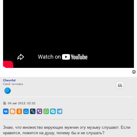
Cheerful
Свой человек
С
04 авг 2013, 02:32
о
о
б
щ
е
н
Знаю, что множество верующих мужчин эту музыку слушают. Если
и
нравится, ложится на душу, почему бы и не слушать?
е