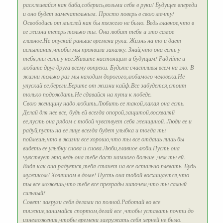
расклеивайся как баба,соберись,возьми себя в руки! Будущее впереди
и оно будет замечательным. Просто поверь в свою мечту!
Освободись от мыслей как бы тяжело не было. Ведь главное,что в
ее жизни теперь только ты. Она любит тебя и это самое
главное.Не опускай раньше времени руки. Жизнь на то и дает
испытания,чтобы мы проявили закалку. Знай,что она есть у
тебя,ты есть у нее.Живите настоящим и будущим! Радуйте и
любите друг друга всему вопреки. Будьте счастливы всем на зло. В
жизни только раз мы находим дорогого,любимого человека.Не
упускай ее,береги.Берите от жизни кайф.Все забудется,стоит
только подождать.Не сдавайся на пути к победе.
Свою женщину надо любить.Любить ее такой,какая она есть.
Делай для нее все, будь ей всегда опорой,защитой,восхваляй
ее,пусть она рядом с тобой чувствует себя женщиной. Люди ее и
радуй,пусть на ее лице всегда будет улыбка и тогда ты
поймешь,что в жизни все хорошо,что ты все отдашь лишь бы
видеть ее улыбку снова и снова.Люби,главное люби.Пусть она
чувствует это,ведь она тебе даст намного больше ,чем ты ей.
Видя как она радуется,тебя станет на все остально плевать. Будь
мужиком! Хозяином в доме! Пусть она тобой восхищается,что
ты все можешь,что тебе все преграды нипочем,что ты самый
сильный!
Совет: загрузи себя делами по полной.Работай во все
тяжкие,занимайся спортом,делай все ,чтобы уставать почти до
изнеможения,чтобы времени загружать себя херней не было.