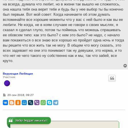
на всегда, думала что любит, но в жизни так вышло не сложилось,
она нашла тебя она верит тебе и будь бы у нее выбор ты бы конечно
был первым. Вот мой совет: Когда начинаете об этом думать
вспоминайте все хорошие моменты что у вас с ней было и как вы ее
любити. Не когда, не в коям случаее не говори о своих мыслях, я
сказал я сделал глупо, потом ты поймешь что можешь спрашивать
ее обовсем типо: как это было? с кем это было? не надо, с начало
вам покажеться о все знаю все хорошо но пройдет одна ночь и тогда
вы решите что все жить так не могу. В общем что могу сказать, это
всех задевает но они это понимают так ну девушки, это норма, и то
что нет не чего такого ну собственно как и мы, так что забей, все
круто.
Верующая Любящая
Участник
С
20 сен 2018, 09:27
о
о
б
щ
е
н
и
lucky beggar писал(а):
е