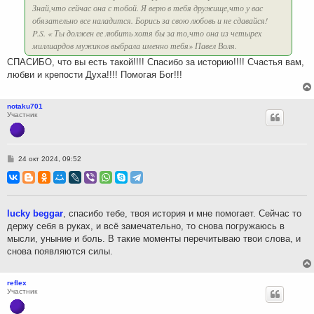
Знай,что сейчас она с тобой. Я верю в тебя дружище,что у вас
обязательно все наладится. Борись за свою любовь и не сдавайся!
P.S. « Ты должен ее любить хотя бы за то,что она из четырех
миллиардов мужиков выбрала именно тебя» Павел Воля.
СПАСИБО, что вы есть такой!!!! Спасибо за историю!!!! Счастья вам,
любви и крепости Духа!!!! Помогая Бог!!!
notaku701
Участник
С
24 окт 2024, 09:52
о
о
б
щ
е
н
lucky beggar
, спасибо тебе, твоя история и мне помогает. Сейчас то
и
держу себя в руках, и всё замечательно, то снова погружаюсь в
е
мысли, уныние и боль. В такие моменты перечитываю твои слова, и
снова появляются силы.
reflex
Участник