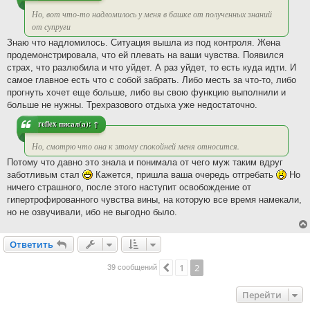
Но, вот что-то надломилось у меня в башке от полученных знаний
от супруги
Знаю что надломилось. Ситуация вышла из под контроля. Жена
продемонстрировала, что ей плевать на ваши чувства. Появился
страх, что разлюбила и что уйдет. А раз уйдет, то есть куда идти. И
самое главное есть что с собой забрать. Либо месть за что-то, либо
прогнуть хочет еще больше, либо вы свою функцию выполнили и
больше не нужны. Трехразового отдыха уже недостаточно.
reflex
писал(а):
↑
Но, смотрю что она к этому спокойней меня относится.
Потому что давно это знала и понимала от чего муж таким вдруг
заботливым стал
Кажется, пришла ваша очередь отгребать
Но
ничего страшного, после этого наступит освобождение от
гипертрофированного чувства вины, на которую все время намекали,
но не озвучивали, ибо не выгодно было.
Ответить
О
т
в
е
т
и
т
ь
1
2
Пред.
39 сообщений
Перейти