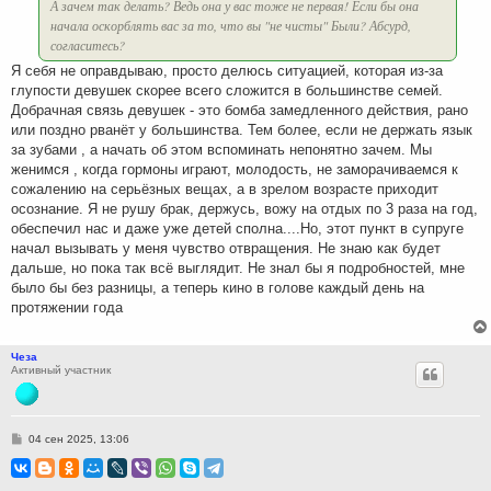
А зачем так делать? Ведь она у вас тоже не первая! Если бы она
начала оскорблять вас за то, что вы "не чисты" Были? Абсурд,
согласитесь?
Я себя не оправдываю, просто делюсь ситуацией, которая из-за
глупости девушек скорее всего сложится в большинстве семей.
Добрачная связь девушек - это бомба замедленного действия, рано
или поздно рванёт у большинства. Тем более, если не держать язык
за зубами , а начать об этом вспоминать непонятно зачем. Мы
женимся , когда гормоны играют, молодость, не заморачиваемся к
сожалению на серьёзных вещах, а в зрелом возрасте приходит
осознание. Я не рушу брак, держусь, вожу на отдых по 3 раза на год,
обеспечил нас и даже уже детей сполна....Но, этот пункт в супруге
начал вызывать у меня чувство отвращения. Не знаю как будет
дальше, но пока так всё выглядит. Не знал бы я подробностей, мне
было бы без разницы, а теперь кино в голове каждый день на
протяжении года
Чеза
Активный участник
С
04 сен 2025, 13:06
о
о
б
щ