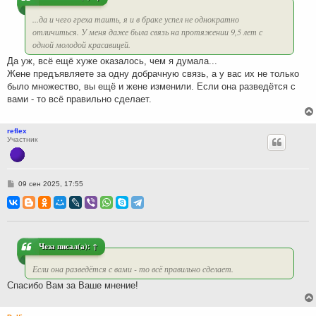
е
...да и чего греха таить, я и в браке успел не однократно
отличиться. У меня даже была связь на протяжении 9,5 лет с
одной молодой красавицей.
Да уж, всё ещё хуже оказалось, чем я думала...
Жене предъявляете за одну добрачную связь, а у вас их не только
было множество, вы ещё и жене изменили. Если она разведётся с
вами - то всё правильно сделает.
reflex
Участник
С
09 сен 2025, 17:55
о
о
б
щ
е
н
и
Чеза
писал(а):
↑
е
Если она разведётся с вами - то всё правильно сделает.
Спасибо Вам за Ваше мнение!