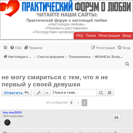
Регистрация
Практический форум о настоящей любви
«Настоящая любовь»
«Пережить расставание»
«Последствия заговоров и приворотов»
FAQ
Поиск
Р
е
г
и
с
т
р
а
ц
и
я
Вход
FAQ
Правила
Р
е
г
и
с
т
р
а
ц
и
я
Вход
Настоящая любовь
Список форумов
Поликлиника
НЮАНСЫ. Вопросы об отношениях
П
о
не могу смириться с тем, что я не
и
первый у своей девушки
с
Ответить
Поиск
Расширен
О
т
в
е
т
и
т
ь
к
1
2
Пред.
39 сообщений
kuz.mar2010
Заблокирован