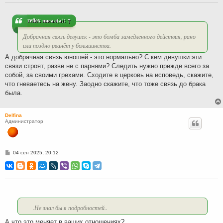
е
н
и
reflex
писал(а):
↑
е
Добрачная связь девушек - это бомба замедленного действия, рано
или поздно рванёт у большинства.
А добрачная связь юношей - это нормально? С кем девушки эти
связи строят, разве не с парнями? Следить нужно прежде всего за
собой, за своими грехами. Сходите в церковь на исповедь, скажите,
что гневаетесь на жену. Заодно скажите, что тоже связь до брака
была.
Delfina
Администратор
С
04 сен 2025, 20:12
о
о
б
щ
е
н
и
е
.Не знал бы я подробностей..
А что это меняет в ваших отношениях?