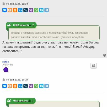
С
03 сен 2025, 11:16
о
о
б
щ
е
н
и
reflex
писал(а):
↑
е
сорвало с катушек, как кино в голове каждый день, вспоминаю
рассказ каждый день и особенно ночью.. унижал, оскорблял
А зачем так делать? Ведь она у вас тоже не первая! Если бы она
начала оскорблять вас за то, что вы "не чисты" Были? Абсурд,
согласитесь?
reflex
Участник
С
04 сен 2025, 10:24
о
о
б
щ
е
н
и
Чеза
писал(а):
↑
е