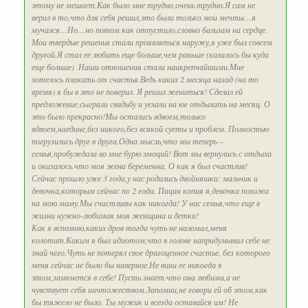
этому не мешает.Как было мне трудно,очень трудно.Я сам не
верил в то,что для себя решил,это были только мои мечты…я
мучался…Но…но потом как отпустило,словно бальзам на сердце.
Мои твердые решенья стали проявляться наружу,я уже был совсем
другой.Я стал ее любить еще больше,чем раньше (казалось бы куда
еще больше) .Наши отношения стали наикрепчайшими.Мне
хотелось плакать от счастья.Ведь каких 2 месяца назад (на то
время) я бы в это не поверил. Я решил жениться! Сделал ей
предложение,сыграли свадьбу и уехали на юг отдыхать на месяц. О
это было прекрасно!Мы остались вдвоем,только
вдвоем,наедине,без никого,без всякой суеты и проблем. Полностью
погрузились друг в друга.Одна мысль,что мы теперь –
семья,пробуждала во мне бурю эмоций! Вот мы вернулись с отдыха
и оказалось.что моя жена беременна. О как я был счастлив!
Сейчас прошло уже 3 года,у нас родились двойняшки: мальчик и
девочка,которым сейчас по 2 года. Пацан копия я,девочка похожа
на мою маму.Мы счастливы как никогда! У нас семья,что еще в
жизни нужно-любимая моя женщина и детки!
Как я вспомню,каких дров тогда чуть не наломал,меня
колотит.Каким я был идиотом,что в голове напридумывал себе не
знай чего.Чуть не потерял свое драгоценное счастье, без которого
меня сейчас не было бы наверное.Не вини ее никогда в
этом,замкнется в себе! Пусть знает.что она любима,а не
чувствует себя ничтожеством.Запомни,не говори ей об этом,как
бы тяжело не было. Ты мужик и всегда оставайся им! Не