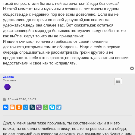
такой вопрос стали бы вы с ней встречаться 2 года без секса?
И такой момент: мы и мужчины и женщины лет живем в одном
обществе,где с недавних пор все всем дозволено. Если вы не
удержались до встречи со своей девушкой,как она могла
удержаться,ведь она слабее вас. Вот скажите,как остаться
девственницей в мире,где большинство мужчин ведут себя так же
как вы?т.е. берут то,что им не принадлежит.
И еще я считаю,что нечего требовать от своей половины
достоинств,которыми сам не обладаешь. Надо с себя в первую
очередь спрашивать,а не рассматривать грехи другого и не
представлять себе это в красках,не накручивать,а заняться своими
недостатками и свое как то исправлять.
Zabaga
Участник
С
10 май 2016, 10:03
о
о
б
щ
е
н
Друг, у меня была таже проблема, ты собственник как и я и это
и
плохо, ты ее сильно любишь я вижу, но это не ревность это обида,
е
но сам подумай она взрослая девушка, она думамла что будит с ним