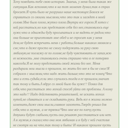
Хочу поведать тебе свою историю. Знаешь, у меня была такая же
ситуация.Как вспомню,что я на тот момент думал,так в страх
бросает.Я чуть было не разрушил наше настоящее.Боялся не
справиться со своими мыслями,что это так и засядет в моей
голове.Мне было плохо,жутко плохо.Внутри все горело.Я хотел с
ней расстаться,но как представлю себя без нее,становилось еще
хуже,что я однажды буду просыпаться и не видеть ее рядом,что
она больше не приготовит мне обед и не спросит как у меня
дела,не будет встречать меня с работы,больше никаких звонков и
смс,что я даже просто не смогу подержать за руку свою
любимую,не поглажу ее по голове,не буду чувствовать ее запах,всю
ее нежность ,мне становилось очень страшно что я ее потеряю
навсегда.Я не могу представить своей жизни без нее. Меня
раздирали мои мысли о прошлом, но жить без нее я бы не смог!Я
собрался с мыслями,что надо жить дальше,что это не конец!Что
это и есть судьба,если это случилось тогда в ее прошлом,значит
так тому и быть.А вдруг со мной было бы хуже!? Понял для
себя,что расстаться это легкий способ уйти от проблемы. А кому
это надо?! Надо действовать решительней, не искать легких
путей,не сдаваться и не складывать руки. Ведь все в жизни можно
изменить,даже свои мысли,главное захотеть.Твердо решил для
себя,что я мужик, а не тряпка!Что мне все по плечу,пусть
девушки будут слабыми,пусть они решают расставаться или нет.
А я мужик,я сказал,что она моя любимая и я буду с ней счастлив
не смотря ни на что,так тому и быть! И никакое прошлое пусть