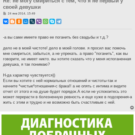
Re: не могу смириться с тем, что я не первый у
своей девушки
С
24 янв 2014, 15:49
о
о
б
щ
е
н
-а вы сами имеете право ее поганить без свадьбы и т.д.?
и
е
дело не в моей чистоте! дело в моей голове. я просил вас помочь
мне смириться, забыться, а не упрекать. а право "поганить", как вы
говорите, не имеет никто. вы хотите сказать что у меня испоганенная
девушка, я так понимаю?
Н-да характер чувствуется))
Если вы хотите с ней нормальных отношений и чистоты-так и
начните *чистые*отношения-с брака!! а не опять с интима и видите
отчет от этого и на душе будет порядок.А если не успокоитесь это
может перерасти в болезненную ревность и еще хуже в подозрения-а
жить с этим и трудно и не возможно быть счастливым с ней.