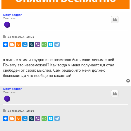
lucky beggar
Участник
С
24 янв 2014, 16:01
о
о
б
щ
е
н
а жить с этим и трудно и не возможно быть счастливым с ней.
и
Почему это невозможно!? Как тогда у меня получается,я стал
е
свободен от своих мыслей. Сам решаю,что меня должно
беспокоить,а что вообще не касается!
lucky beggar
Участник
С
24 янв 2014, 16:16
о
о
б
щ
е