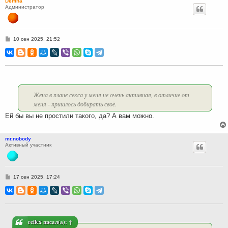
Delfina
Администратор
С
10 сен 2025, 21:52
о
о
б
щ
е
н
и
е
Жена в плане секса у меня не очень активная, в отличие от
меня - пришлось добирать своё.
Ей бы вы не простили такого, да? А вам можно.
mr.nobody
Активный участник
С
17 сен 2025, 17:24
о
о
б
щ
е
н
и
reflex
писал(а):
↑
е