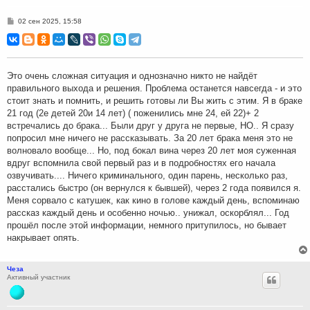
С
02 сен 2025, 15:58
о
о
б
щ
е
н
Это очень сложная ситуация и однозначно никто не найдёт
и
правильного выхода и решения. Проблема останется навсегда - и это
е
стоит знать и помнить, и решить готовы ли Вы жить с этим. Я в браке
21 год (2е детей 20и 14 лет) ( поженились мне 24, ей 22)+ 2
встречались до брака... Были друг у друга не первые, НО.. Я сразу
попросил мне ничего не рассказывать. За 20 лет брака меня это не
волновало вообще... Но, под бокал вина через 20 лет моя суженная
вдруг вспомнила свой первый раз и в подробностях его начала
озвучивать.... Ничего криминального, один парень, несколько раз,
расстались быстро (он вернулся к бывшей), через 2 года появился я.
Меня сорвало с катушек, как кино в голове каждый день, вспоминаю
рассказ каждый день и особенно ночью.. унижал, оскорблял... Год
прошёл после этой информации, немного притупилось, но бывает
накрывает опять.
Чеза
Активный участник