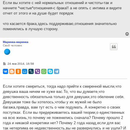
н
Если вы хотите с ней нормальных отношений и чистоты-так и
и
начните *чистые*отношения-с брака!! а не опять с интима и видите
е
отчет от этого и на душе будет порядок
что касается брака,здесь поддерживаю,отношения значительно
поменялись в лучшую сторону.
Маринка-маринка
Свой человек
С
24 янв 2014, 16:58
о
о
б
щ
е
н
Если хотите смириться, тогда надо прийти к смиренной мысли,что
и
девушка ваша ничем не хуже вас.То, что вы думаете,что
е
девственность обязательна только для девушки,это обеление себя.
Девушкам тоже бы хотелось,чтобы у их мужей не было
багажа,правда, вам тут есть о чем подумать. А конкретно о своих
поступках. Если вы придерживаетесь вашей теории,о единственных
на всю жизнь,то почему не поженились сначала? Почему прошло 2
года и никакой конкретики нет? Почему 2 года назад,если для вас
так нетерпима ее недевственность,вы не развернулись и не ушли? И