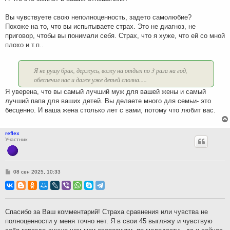
Вы чувствуете свою неполноценность, задето самолюбие?
Похоже на то, что вы испытываете страх. Это не диагноз, не
приговор, чтобы вы понимали себя. Страх, что я хуже, что ей со мной
плохо и т.п..
Я не рушу брак, держусь, вожу на отдых по 3 раза на год,
обеспечил нас и даже уже детей сполна.....
Я уверена, что вы самый лучший муж для вашей жены и самый
лучший папа для ваших детей. Вы делаете много для семьи- это
бесценно. И ваша жена столько лет с вами, потому что любит вас.
reflex
Участник
С
08 сен 2025, 10:33
о
о
б
щ
е
н
Спасибо за Ваш комментарий! Страха сравнения или чувства не
и
полноценности у меня точно нет. Я в свои 45 выгляжу и чувствую
е