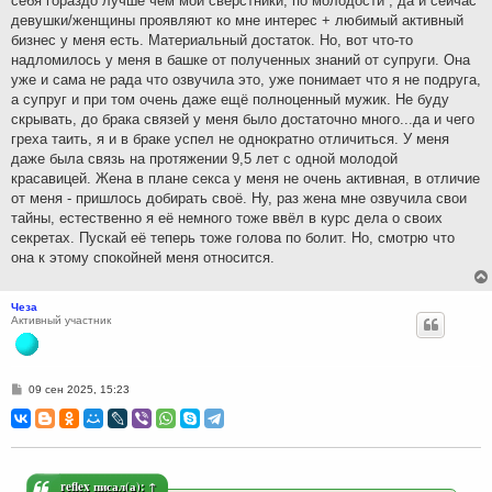
себя гораздо лучше чем мои сверстники, по молодости , да и сейчас
девушки/женщины проявляют ко мне интерес + любимый активный
бизнес у меня есть. Материальный достаток. Но, вот что-то
надломилось у меня в башке от полученных знаний от супруги. Она
уже и сама не рада что озвучила это, уже понимает что я не подруга,
а супруг и при том очень даже ещё полноценный мужик. Не буду
скрывать, до брака связей у меня было достаточно много...да и чего
греха таить, я и в браке успел не однократно отличиться. У меня
даже была связь на протяжении 9,5 лет с одной молодой
красавицей. Жена в плане секса у меня не очень активная, в отличие
от меня - пришлось добирать своё. Ну, раз жена мне озвучила свои
тайны, естественно я её немного тоже ввёл в курс дела о своих
секретах. Пускай её теперь тоже голова по болит. Но, смотрю что
она к этому спокойней меня относится.
Чеза
Активный участник
С
09 сен 2025, 15:23
о
о
б
щ
е
н
и
reflex
писал(а):
↑