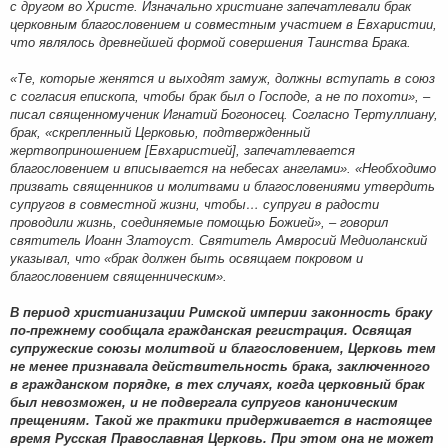
с другом во Христе. Изначально христиане запечатлевали брак
церковным благословением и совместным участием в Евхаристии,
что являлось древнейшей формой совершения Таинства Брака.
«Те, которые женятся и выходят замуж, должны вступать в союз
с согласия епископа, чтобы брак был о Господе, а не по похоти», –
писал священномученик Игнатий Богоносец. Согласно Тертуллиану,
брак, «скрепленный Церковью, подтвержденный
жертвоприношением [Евхаристией], запечатлевается
благословением и вписывается на небесах ангелами». «Необходимо
призвать священников и молитвами и благословениями утвердить
супругов в совместной жизни, чтобы… супруги в радости
проводили жизнь, соединяемые помощью Божией», – говорил
святитель Иоанн Златоуст. Святитель Амвросий Медиоланский
указывал, что «брак должен быть освящаем покровом и
благословением священническим».
В период христианизации Римской империи законность браку
по-прежнему сообщала гражданская регистрация. Освящая
супружеские союзы молитвой и благословением, Церковь тем
не менее признавала действительность брака, заключенного
в гражданском порядке, в тех случаях, когда церковный брак
был невозможен, и не подвергала супругов каноническим
прещениям. Такой же практики придерживается в настоящее
время Русская Православная Церковь. При этом она не может