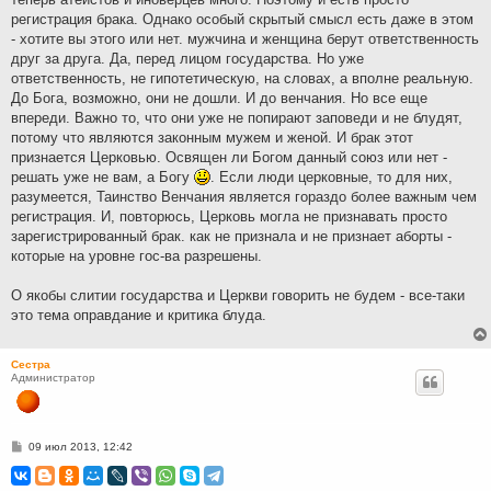
регистрация брака. Однако особый скрытый смысл есть даже в этом
- хотите вы этого или нет. мужчина и женщина берут ответственность
друг за друга. Да, перед лицом государства. Но уже
ответственность, не гипотетическую, на словах, а вполне реальную.
До Бога, возможно, они не дошли. И до венчания. Но все еще
впереди. Важно то, что они уже не попирают заповеди и не блудят,
потому что являются законным мужем и женой. И брак этот
признается Церковью. Освящен ли Богом данный союз или нет -
решать уже не вам, а Богу
. Если люди церковные, то для них,
разумеется, Таинство Венчания является гораздо более важным чем
регистрация. И, повторюсь, Церковь могла не признавать просто
зарегистрированный брак. как не признала и не признает аборты -
которые на уровне гос-ва разрешены.
О якобы слитии государства и Церкви говорить не будем - все-таки
это тема оправдание и критика блуда.
Сестра
Администратор
С
09 июл 2013, 12:42
о
о
б