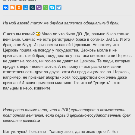
о
о
б
щ
е
н
На мой взгляд таким же блудом является официальный брак.
и
е
С чего вы взяли?
Мало ли что было ДО. Да, раньше было только
венчание. Сейчас же есть регистрация брака в органах ЗАГСа. И это
брак, а не блуд. И признается нашей Церковью. Не потому что
Церковь пошла на поводу у государства. Церковь могла и не
признавать такой брак, государство у нас-таки светское и ни Церковь
не давит на гос-во, ни гос-во не давит на Церковь. Те люди, которые
придут к вере - повенчаются. А не придут - все равно они взяли
ответственность друг за друга, хотя бы пред лицом гос-ва. Церковь,
например, не признает аборты - хотя гсоударством они очень даже
признаны!И таких примеров миллион. Так что об "угодить" - это
пальцем в небо, извините.
Интересно также и то, что в РПЦ существует и возможность
повторного венчания, если первый церковно-государственный брак
окончился разводом.
Вот уж чушь! Поистине - "слышу звон, да не знаю где он". Нет