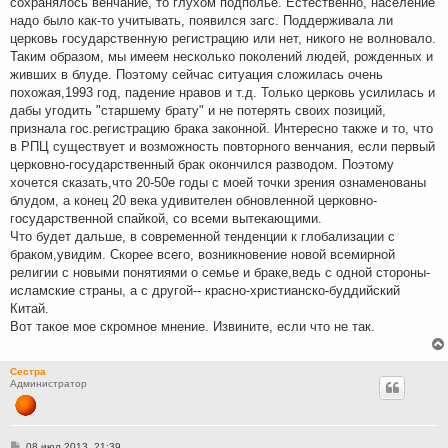
сохранялось венчание, то глухом подполье. Естественно, население
надо было как-то учитывать, появился загс. Поддерживала ли
церковь государственную регистрацию или нет, никого не волновало.
Таким образом, мы имеем несколько поколений людей, рожденных и
живших в блуде. Поэтому сейчас ситуация сложилась очень
похожая,1993 год, падение нравов и т.д. Только церковь усилилась и
дабы угодить "старшему брату" и не потерять своих позиций,
признала гос.регистрацию брака законной. Интересно также и то, что
в РПЦ существует и возможность повторного венчания, если первый
церковно-государственный брак окончился разводом. Поэтому
хочется сказать,что 20-50е годы с моей точки зрения ознаменованы
блудом, а конец 20 века удивителен обновленной церковно-
государственной спайкой, со всеми вытекающими.
Что будет дальше, в современной тенденции к глобализации с
браком,увидим. Скорее всего, возникновение новой всемирной
религии с новыми понятиями о семье и браке,ведь с одной стороны-
исламские страны, а с другой-- красно-христианско-буддийский
Китай.
Вот такое мое скромное мнение. Извините, если что не так.
Сестра
Администратор
С
08 июл 2013, 21:39