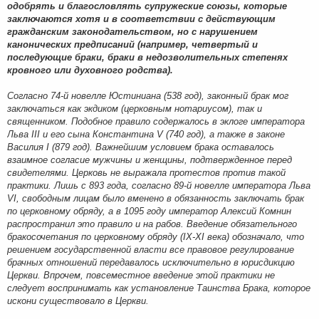
одобрять и благословлять супружеские союзы, которые
заключаются хотя и в соответствии с действующим
гражданским законодательством, но с нарушением
канонических предписаний (например, четвертый и
последующие браки, браки в недозволительных степенях
кровного или духовного родства).
Согласно 74-й новелле Юстиниана (538 год), законный брак мог
заключаться как экдиком (церковным нотариусом), так и
священником. Подобное правило содержалось в эклоге императора
Льва III и его сына Константина V (740 год), а также в законе
Василия I (879 год). Важнейшим условием брака оставалось
взаимное согласие мужчины и женщины, подтвержденное перед
свидетелями. Церковь не выражала протестов против такой
практики. Лишь с 893 года, согласно 89-й новелле императора Льва
VI, свободным лицам было вменено в обязанность заключать брак
по церковному обряду, а в 1095 году император Алексий Комнин
распространил это правило и на рабов. Введение обязательного
бракосочетания по церковному обряду (IX-XI века) обозначало, что
решением государственной власти все правовое регулирование
брачных отношений передавалось исключительно в юрисдикцию
Церкви. Впрочем, повсеместное введение этой практики не
следует воспринимать как установление Таинства Брака, которое
искони существовало в Церкви.