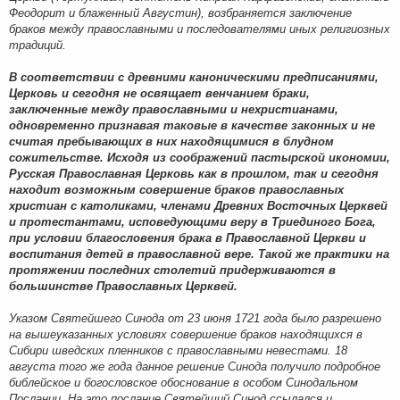
Феодорит и блаженный Августин), возбраняется заключение
браков между православными и последователями иных религиозных
традиций.
В соответствии с древними каноническими предписаниями,
Церковь и сегодня не освящает венчанием браки,
заключенные между православными и нехристианами,
одновременно признавая таковые в качестве законных и не
считая пребывающих в них находящимися в блудном
сожительстве. Исходя из соображений пастырской икономии,
Русская Православная Церковь как в прошлом, так и сегодня
находит возможным совершение браков православных
христиан с католиками, членами Древних Восточных Церквей
и протестантами, исповедующими веру в Триединого Бога,
при условии благословения брака в Православной Церкви и
воспитания детей в православной вере. Такой же практики на
протяжении последних столетий придерживаются в
большинстве Православных Церквей.
Указом Святейшего Синода от 23 июня 1721 года было разрешено
на вышеуказанных условиях совершение браков находящихся в
Сибири шведских пленников с православными невестами. 18
августа того же года данное решение Синода получило подробное
библейское и богословское обоснование в особом Синодальном
Послании. На это послание Святейший Синод ссылался и