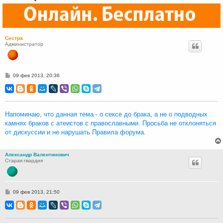
Сестра
Администратор
С
09 фев 2013, 20:36
о
о
б
щ
е
н
Напоминаю, что данная тема - о сексе до брака, а не о подводных
и
камнях браков с атеистов с православными. Просьба не отклоняться
е
от дискуссии и не нарушать Правила форума.
Александр Валентинович
Старая гвардия
С
09 фев 2013, 21:50
о
о
б
щ
е