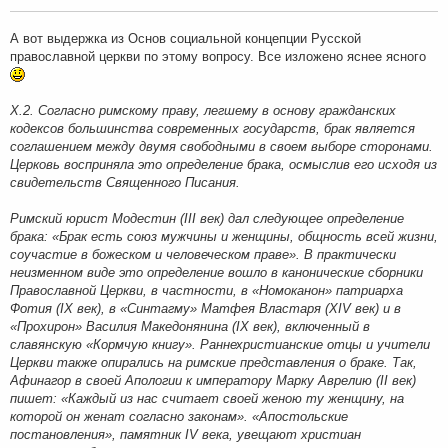
щ
е
н
А вот выдержка из Основ социальной концепции Русской
и
православной церкви по этому вопросу. Все изложено яснее ясного
е
Х.2. Согласно римскому праву, легшему в основу гражданских
кодексов большинства современных государств, брак является
соглашением между двумя свободными в своем выборе сторонами.
Церковь восприняла это определение брака, осмыслив его исходя из
свидетельств Священного Писания.
Римский юрист Модестин (III век) дал следующее определение
брака: «Брак есть союз мужчины и женщины, общность всей жизни,
соучастие в божеском и человеческом праве». В практически
неизменном виде это определение вошло в канонические сборники
Православной Церкви, в частности, в «Номоканон» патриарха
Фотия (IX век), в «Синтагму» Матфея Властаря (XIV век) и в
«Прохирон» Василия Македонянина (IX век), включенный в
славянскую «Кормчую книгу». Раннехристианские отцы и учители
Церкви также опирались на римские представления о браке. Так,
Афинагор в своей Апологии к императору Марку Аврелию (II век)
пишет: «Каждый из нас считает своей женою ту женщину, на
которой он женат согласно законам». «Апостольские
постановления», памятник IV века, увещают христиан