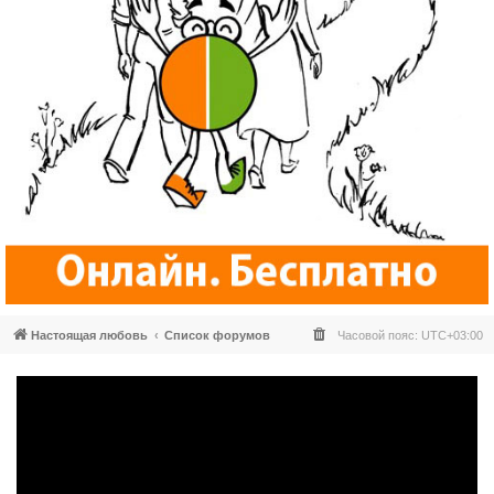
Настоящая любовь
Список форумов
Часовой пояс:
UTC+03:00