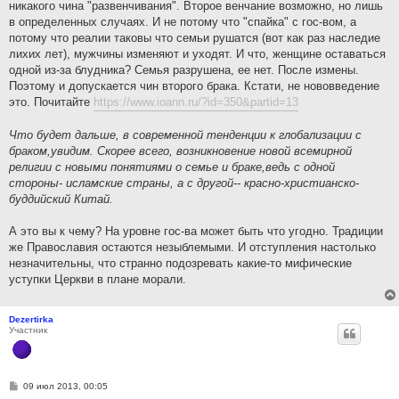
никакого чина "развенчивания". Второе венчание возможно, но лишь
в определенных случаях. И не потому что "спайка" с гос-вом, а
потому что реалии таковы что семьи рушатся (вот как раз наследие
лихих лет), мужчины изменяют и уходят. И что, женщине оставаться
одной из-за блудника? Семья разрушена, ее нет. После измены.
Поэтому и допускается чин второго брака. Кстати, не нововведение
это. Почитайте
https://www.ioann.ru/?id=350&partid=13
Что будет дальше, в современной тенденции к глобализации с
браком,увидим. Скорее всего, возникновение новой всемирной
религии с новыми понятиями о семье и браке,ведь с одной
стороны- исламские страны, а с другой-- красно-христианско-
буддийский Китай.
А это вы к чему? На уровне гос-ва может быть что угодно. Традиции
же Православия остаются незыблемыми. И отступления настолько
незначительны, что странно подозревать какие-то мифические
уступки Церкви в плане морали.
Dezertirka
Участник
С
09 июл 2013, 00:05
о