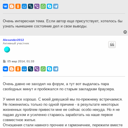
о
о
б
щ
е
н
Очень интересная тема. Если автор еще присутствует, хотелось бы
и
узнать нынешнее состояние дел и свои выводы.
е
Alexander2012
Активный участник
С
05 мар 2014, 01:33
о
о
б
щ
е
н
Очень давно не заходил на форум, а тут вот выдалась пара
и
свободных минут и пробежался по старым закладкам браузера.
е
У меня все хорошо. С моей девушкой мы по-прежнему встречаемся.
Не поженились только по одной причине - в результате некоторых
жизненных проблем привести мне ее сейчас особо некуда. Но я не
падаю духом и усиленно стараюсь заработать на наше первое
совместное жилье.
Отношения стали намного прочнее и гармоничнее, пережили вместе