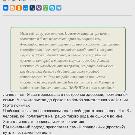
о
о
б
щ
е
н
и
е
Меня сейчас другое волнует. Почему женщины при идее о
совместном быте не желают принять рационализм
Александра, только потому что их это оскорбляет или им это
некомфортно? Александр не подлец какой, чтобы говорить
ему сразу "давай, досвидания", а вполне себе порядочный
мужчина, который к тому же ступал на грабли. А когда
мужчина единожды ступил на грабли, его рацио подскажет
ему двигаться дальше с двойной или даже тройной
осторожностью. Это природа, отличительная черта
мужчин, а не эго, гордыня или Бог весть что еще. Женщины
вообще способны это понять? ПРИНЯТЬ вы это способны?
Лично я нет. Я заинтересована в построении здоровой, нормальной
семьи. А сожительство до брака-это бомба замедленного действия.
Я это понимаю.
Я обычно изначально рассказывала о себе достаточно полно. Что бы
человек, к-й полагается на "рацио"такого рода не ошибся во мне.
Хотя я лично это рационализмом не считаю
РАциональный подход преполагает самый правильный (простой?)
путь к поставленной цели