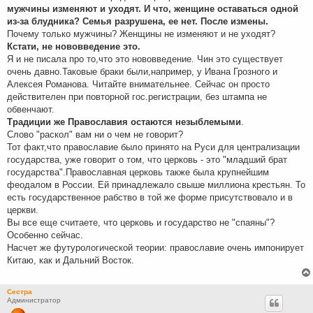
мужчины изменяют и уходят. И что, женщине оставаться одной
из-за блудника? Семья разрушена, ее нет. После измены.
Почему только мужчины? Женщины не изменяют и не уходят?
Кстати, не нововведение это.
Я и не писала про то,что это нововведение. Чин это существует
очень давно.Таковые браки были,например, у Ивана Грозного и
Алексея Романова. Читайте внимательнее. Сейчас он просто
действителен при повторной гос.регистрации, без штампа не
обвенчают.
Традиции же Православия остаются незыблемыми
.
Слово "раскол" вам ни о чем не говорит?
Тот факт,что православие было принято на Руси для централизации
государства, уже говорит о том, что церковь - это "младший брат
государства".Православная церковь также была крупнейшим
феодалом в России. Ей принадлежало свыше миллиона крестьян. То
есть государственное рабство в той же форме присутствовало и в
церкви.
Вы все еще считаете, что церковь и государство не "спаяны"?
Особенно сейчас.
Насчет же футурологической теории: православие очень импонирует
Китаю, как и Дальний Восток.
Сестра
Администратор