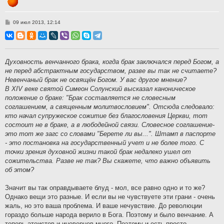
С
09 июл 2013, 12:14
о
о
б
щ
е
н
Духовность венчанного брака, когда брак заключался перед Богом, а
и
не перед абстрактным государством, разве вы так не считаете?
е
Невенчаный брак не освящён Богом. У вас другое мнение?
В XIV веке святой Симеон Солунский высказал каноническое
положение о браке: "Брак составляется не словесным
соглашением, а священным молитвословием". Отсюда следовало:
кто начал супружеское сожитие без благословения Церкви, тот
состоит не в браке, а в любодейной связи. Словесное соглашение-
это тот же загс со словами "Берете ли вы...". Штамп в паспорте
- это постановка на государственный учет и не более того. С
точки зрения духовной жизни такой брак недалеко ушел от
сожительства. Разве не так? Вы скажете, что важно объявить
об этом?
Значит вы так оправдываете блуд - мол, все равно одно и то же?
Однако вещи это разные. И если вы не чувствуете эти грани - очень
жаль, но это ваша проблема. И ваше нечувствие. До революции
гораздо больше народа верило в Бога. Поэтому и было венчание. А
теперь атеистов и иноверцев много. Поэтому и есть просто