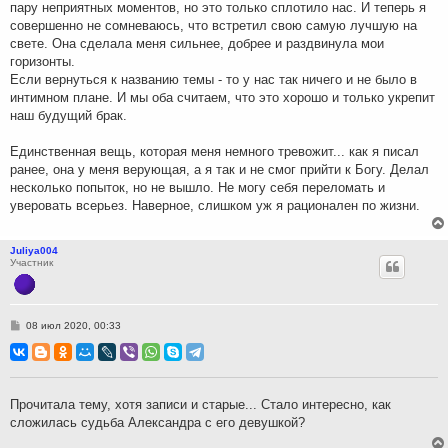
пару неприятных моментов, но это только сплотило нас. И теперь я
совершенно не сомневаюсь, что встретил свою самую лучшую на
свете. Она сделала меня сильнее, добрее и раздвинула мои
горизонты.
Если вернуться к названию темы - то у нас так ничего и не было в
интимном плане. И мы оба считаем, что это хорошо и только укрепит
наш будущий брак.
Единственная вещь, которая меня немного тревожит... как я писал
ранее, она у меня верующая, а я так и не смог прийти к Богу. Делал
несколько попыток, но не вышло. Не могу себя переломать и
уверовать всерьез. Наверное, слишком уж я рационален по жизни.
Juliya004
Участник
С
08 июл 2020, 00:33
о
о
б
щ
е
н
Прочитала тему, хотя записи и старые... Стало интересно, как
и
сложилась судьба Александра с его девушкой?
е