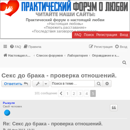
Регистрация
Практический форум о настоящей любви
«Настоящая любовь»
«Пережить расставание»
«Последствия заговоров и приворотов»
FAQ
Поиск
Р
е
г
и
с
т
р
а
ц
и
я
Вход
FAQ
Правила
Р
е
г
и
с
т
р
а
ц
и
я
Вход
Настоящая любовь
Список форумов
Лаборатория
Оправдание и критика блуда
П
о
Секс до брака - проверка отношений.
и
Ответить
Поиск
Расширен
О
т
в
е
т
и
т
ь
с
к
1
2
3
4
5
Пред.
101 сообщение
Рыжуля
Свой человек
Re: Секс до брака - проверка отношений.
С
09 фев 2013, 13:31