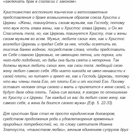
«заключать брак в согласии с законом».
Христианство восполнило языческие и ветхозаветные
представления о браке возвышенным образом союза Христа и
Церкви. «Жены, повинуйтесь своим мужьям, как Господу, потому
что муж есть глава жены, как и Христос глава Церкви, и Он же
Спаситель тела; но, как Церковь повинуется Христу, так и жены
своим мужьям во всем. Мужья, любите своих жен, как и Христос
возлюбил Церковь и предал Себя за нее, чтобы освятить ее,
очистив банею водною, посредством слова; чтобы представить
ее Себе славною Церковью, не имеющею пятна, или порока, или
чего-либо подобного, но дабы она была свята и непорочна. Так
должны мужья любить своих жен, как свои тела: любящий свою
жену любит самого себя. Ибо никто никогда не имел ненависти к
своей плоти, но питает и греет ее, как и Господь Церковь; потому
что мы члены тела Его, от плоти Его и от костей Его. Посему
оставит человек отца своего и мать и прилепится к жене своей, и
будут двое одна плоть. Тайна сия велика; я говорю по отношению
ко Христу и к Церкви. Так каждый из вас да любит свою жену, как
самого себя; а жена да боится своего мужа» (Еф. 5. 22-33).
Для христиан брак стал не просто юридическим договором,
средством продолжения рода и удовлетворения временных
природных потребностей, но, по слову святителя Иоанна
Златоуста, «таинством любви», вечным единением супругов друг