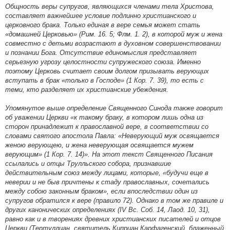
Общность веры супругов, являющихся членами тела Христова,
составляет важнейшее условие подлинно христианского и
церковного брака. Только единая в вере семья может стать
«домашней Церковью» (Рим. 16. 5; Флм. 1. 2), в которой муж и жена
совместно с детьми возрастают в духовном совершенствовании
и познании Бога. Отсутствие единомыслия представляет
серьезную угрозу целостности супружеского союза. Именно
поэтому Церковь считает своим долгом призывать верующих
вступать в брак «только в Господе» (1 Кор. 7. 39), то есть с
теми, кто разделяет их христианские убеждения.
Упомянутое выше определение Священного Синода также говорит
об уважении Церкви «к такому браку, в котором лишь одна из
сторон принадлежит к православной вере, в соответствии со
словами святого апостола Павла: «Неверующий муж освящается
женою верующею, и жена неверующая освящается мужем
верующим» (1 Кор. 7. 14)». На этот текст Священного Писания
ссылались и отцы Трулльского собора, признавшие
действительным союз между лицами, которые, «будучи еще в
неверии и не быв причтены к стаду православных, сочетались
между собою законным браком», если впоследствии один из
супругов обратился к вере (правило 72). Однако в том же правиле и
других канонических определениях (IV Вс. Соб. 14, Лаод. 10, 31),
равно как и в творениях древних христианских писателей и отцов
Церкви (Тертуллиан, святитель Киприан Карфагенский, блаженный