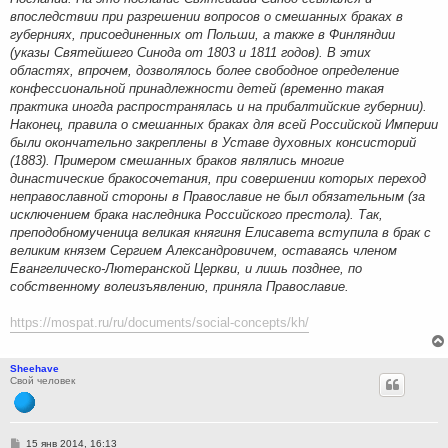
впоследствии при разрешении вопросов о смешанных браках в
губерниях, присоединенных от Польши, а также в Финляндии
(указы Святейшего Синода от 1803 и 1811 годов). В этих
областях, впрочем, дозволялось более свободное определение
конфессиональной принадлежности детей (временно такая
практика иногда распространялась и на прибалтийские губернии).
Наконец, правила о смешанных браках для всей Российской Империи
были окончательно закреплены в Уставе духовных консисторий
(1883). Примером смешанных браков являлись многие
династические бракосочетания, при совершении которых переход
неправославной стороны в Православие не был обязательным (за
исключением брака наследника Российского престола). Так,
преподобномученица великая княгиня Елисавета вступила в брак с
великим князем Сергием Александровичем, оставаясь членом
Евангелическо-Лютеранской Церкви, и лишь позднее, по
собственному волеизъявлению, приняла Православие.
https://mospat.ru/ru/documents/social-concepts/kh/
Sheehave
Свой человек
С
15 янв 2014, 16:13