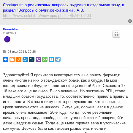
н
Сообщения о религиозных вопросах выделил в отдельную тему, в
и
раздел "Вопросы о религиозной жизни". А.В.
е
https://www.nelubit.ru/viewtopic.php?f=45&t=18403
Dezertirka
Участник
С
08 июл 2013, 20:28
о
о
б
щ
е
н
Здравствуйте! Я прочитала некоторые темы на вашем форуме,и.
и
очень многие из них о гражданском браке, как о блуде. На мой
е
взгляд таким же блудом является официальный брак. Скажем,в 17-
18 веке его еще не было. Было венчание. Но поскольку РПЦ стала
младшим братом государства, то, соответственно, приняла правила
игры власти. В этом я вижу некоторое лукавство. Как говорится,
браки заключаются на небесах. Ситуация, сложившаяся в данное
время, очень напоминает 20-е годы, когда после революции
началась пропаганда свободы в сексуальной жизни "товарищей"и
даже шведские семьи. Тогда еще была горячая вера в утопические
коммуны. Церковь была как таковая развалена, и если и