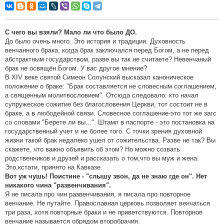
о
б
щ
е
н
С чего вы взяли? Мало ли что было ДО.
и
До было очень много. Это история и традиции. Духовность
е
венчанного брака, когда брак заключался перед Богом, а не перед
абстрактным государством, разве вы так не считаете? Невенчаный
брак не освящён Богом. У вас другое мнение?
В XIV веке святой Симеон Солунский высказал каноническое
положение о браке: "Брак составляется не словесным соглашением,
а священным молитвословием". Отсюда следовало: кто начал
супружеское сожитие без благословения Церкви, тот состоит не в
браке, а в любодейной связи. Словесное соглашение-это тот же загс
со словами "Берете ли вы...". Штамп в паспорте - это постановка на
государственный учет и не более того. С точки зрения духовной
жизни такой брак недалеко ушел от сожительства. Разве не так? Вы
скажете, что важно объявить об этом? Но можно созвать
родственников и друзей и рассказать о том,что вы муж и жена.
Это,кстати, принято на Кавказе.
Вот уж чушь! Поистине - "слышу звон, да не знаю где он". Нет
никакого чина "развенчивания".
Я не писала про чин развенчивания, я писала про повторное
венчание. Не путайте. Православная церковь позволяет венчаться
три раза, хотя повторные браки и не приветствуются. Повторное
венчание называется обрядом второбрачия.