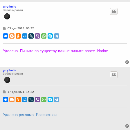
giryfhnlle
Заблокирован
С
03 дек 2024, 00:32
о
о
б
щ
е
н
Удалено. Пишите по существу или не пишите вовсе. Narine
и
е
giryfhnlle
Заблокирован
С
17 дек 2024, 15:22
о
о
б
щ
е
н
Удалена реклама. Рассветная
и
е