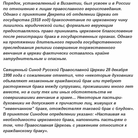
Порядок, установленный в Византии, был усвоен и в России
по отношению к лицам православного вероисповедания.
Однако с принятием Декрета об отделении Церкви от
государства (1918 год) бракосочетание по церковному чину
лишилось юридической силы; формально верующим
предоставлялось право принимать церковное благословение
после регистрации брака в государственных органах. Однако
на протяжении длительного периода государственного
преследования религии совершение торжественного
венчания в церкви фактически оставалось крайне
затруднительным и опасным.
Священный Синод Русской Православной Церкви 28 декабря
1998 года с сожалением отметил, что «некоторые духовники
объявляют незаконным гражданский брак или требуют
расторжения брака между супругами, прожившими много лет
вместе, но в силу тех или иных обстоятельств не
совершившими венчание в храме… Некоторые пастыри-
духовники не допускают к причастию лиц, живущих в
“невенчанном” браке, отождествляя таковой брак с блудом».
В принятом Синодом определении указано: «Настаивая на
необходимости церковного брака, напомнить пастырям о
том, что Православная Церковь с уважением относится к
гражданскому браку».