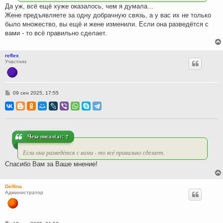
Да уж, всё ещё хуже оказалось, чем я думала...
Жене предъявляете за одну добрачную связь, а у вас их не только
было множество, вы ещё и жене изменили. Если она разведётся с
вами - то всё правильно сделает.
reflex
Участник
С
09 сен 2025, 17:55
о
о
б
щ
е
н
и
Чеза
писал(а):
↑
е
Если она разведётся с вами - то всё правильно сделает.
Спасибо Вам за Ваше мнение!
Delfina
Администратор