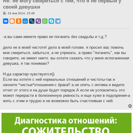
Re: не могу смириться с тем, что я не первый у
своей девушки
С
24 янв 2014, 15:49
о
о
б
щ
е
н
-а вы сами имеете право ее поганить без свадьбы и т.д.?
и
е
дело не в моей чистоте! дело в моей голове. я просил вас помочь
мне смириться, забыться, а не упрекать. а право "поганить", как вы
говорите, не имеет никто. вы хотите сказать что у меня испоганенная
девушка, я так понимаю?
Н-да характер чувствуется))
Если вы хотите с ней нормальных отношений и чистоты-так и
начните *чистые*отношения-с брака!! а не опять с интима и видите
отчет от этого и на душе будет порядок.А если не успокоитесь это
может перерасти в болезненную ревность и еще хуже в подозрения-а
жить с этим и трудно и не возможно быть счастливым с ней.