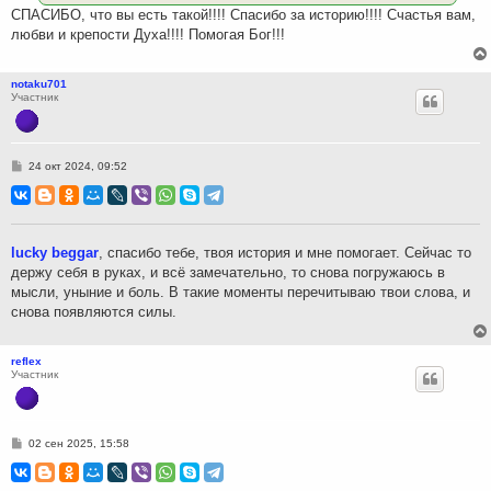
СПАСИБО, что вы есть такой!!!! Спасибо за историю!!!! Счастья вам,
любви и крепости Духа!!!! Помогая Бог!!!
notaku701
Участник
С
24 окт 2024, 09:52
о
о
б
щ
е
н
lucky beggar
, спасибо тебе, твоя история и мне помогает. Сейчас то
и
держу себя в руках, и всё замечательно, то снова погружаюсь в
е
мысли, уныние и боль. В такие моменты перечитываю твои слова, и
снова появляются силы.
reflex
Участник
С
02 сен 2025, 15:58
о
о
б