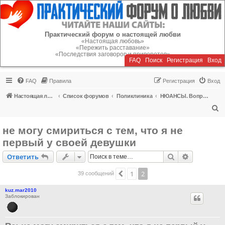
Регистрация
Практический форум о настоящей любви
«Настоящая любовь»
«Пережить расставание»
«Последствия заговоров и приворотов»
FAQ
Поиск
Р
е
г
и
с
т
р
а
ц
и
я
Вход
FAQ
Правила
Р
е
г
и
с
т
р
а
ц
и
я
Вход
Настоящая любовь
Список форумов
Поликлиника
НЮАНСЫ. Вопросы об отношениях
П
о
не могу смириться с тем, что я не
и
первый у своей девушки
с
Ответить
Поиск
Расширен
О
т
в
е
т
и
т
ь
к
1
2
Пред.
39 сообщений
kuz.mar2010
Заблокирован