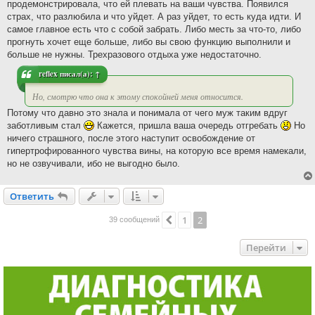
продемонстрировала, что ей плевать на ваши чувства. Появился
страх, что разлюбила и что уйдет. А раз уйдет, то есть куда идти. И
самое главное есть что с собой забрать. Либо месть за что-то, либо
прогнуть хочет еще больше, либо вы свою функцию выполнили и
больше не нужны. Трехразового отдыха уже недостаточно.
reflex
писал(а):
↑
Но, смотрю что она к этому спокойней меня относится.
Потому что давно это знала и понимала от чего муж таким вдруг
заботливым стал
Кажется, пришла ваша очередь отгребать
Но
ничего страшного, после этого наступит освобождение от
гипертрофированного чувства вины, на которую все время намекали,
но не озвучивали, ибо не выгодно было.
Ответить
О
т
в
е
т
и
т
ь
1
2
Пред.
39 сообщений
Перейти