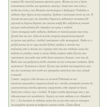
главное.Не опускай раньше времени руки. Жизнь на то и дает
испытания,чтобы мы проявили закалку. Знай,что она есть у
тебя,ты есть у нее.Живите настоящим и будущим! Радуйте и
любите друг друга всему вопреки. Будьте счастливы всем на зло. В
жизни только раз мы находим дорогого,любимого человека.Не
упускай ее,береги.Берите от жизни кайф.Все забудется,стоит
только подождать.Не сдавайся на пути к победе.
Свою женщину надо любить.Любить ее такой,какая она есть.
Делай для нее все, будь ей всегда опорой,защитой,восхваляй
ее,пусть она рядом с тобой чувствует себя женщиной. Люди ее и
радуй,пусть на ее лице всегда будет улыбка и тогда ты
поймешь,что в жизни все хорошо,что ты все отдашь лишь бы
видеть ее улыбку снова и снова.Люби,главное люби.Пусть она
чувствует это,ведь она тебе даст намного больше ,чем ты ей.
Видя как она радуется,тебя станет на все остально плевать. Будь
мужиком! Хозяином в доме! Пусть она тобой восхищается,что
ты все можешь,что тебе все преграды нипочем,что ты самый
сильный!
Совет: загрузи себя делами по полной.Работай во все
тяжкие,занимайся спортом,делай все ,чтобы уставать почти до
изнеможения,чтобы времени загружать себя херней не было.
Знай,что сейчас она с тобой. Я верю в тебя дружище,что у вас
обязательно все наладится. Борись за свою любовь и не сдавайся!
P.S. « Ты должен ее любить хотя бы за то,что она из четырех
миллиардов мужиков выбрала именно тебя» Павел Воля.