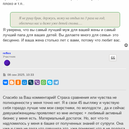
плохо и т.п..
Я не рушу брак, держусь, вожу на отдых по 3 раза на год,
обеспечил нас и даже уже детей сполна.....
Я уверена, что вы самый лучший муж для вашей жены и самый
лучший папа для ваших детей. Вы делаете много для семьи- это
бесценно. И ваша жена столько лет с вами, потому что любит вас.
reflex
Участник
С
08 сен 2025, 10:33
о
о
б
щ
е
н
Спасибо за Ваш комментарий! Страха сравнения или чувства не
и
полноценности у меня точно нет. Я в свои 45 выгляжу и чувствую
е
себя гораздо лучше чем мои сверстники, по молодости , да и сейчас
девушки/женщины проявляют ко мне интерес + любимый активный
бизнес у меня есть. Материальный достаток. Но, вот что-то
надломилось у меня в башке от полученных знаний от супруги. Она
уже и сама не рада что озвучила это, уже понимает что я не подруга,