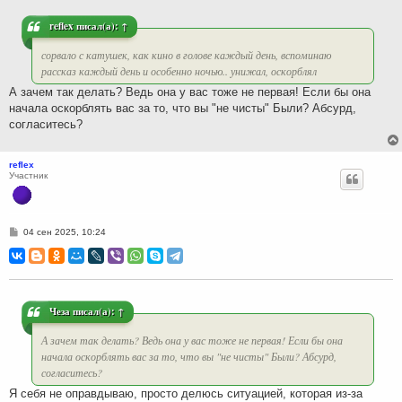
е
н
и
reflex
писал(а):
↑
е
сорвало с катушек, как кино в голове каждый день, вспоминаю
рассказ каждый день и особенно ночью.. унижал, оскорблял
А зачем так делать? Ведь она у вас тоже не первая! Если бы она
начала оскорблять вас за то, что вы "не чисты" Были? Абсурд,
согласитесь?
reflex
Участник
С
04 сен 2025, 10:24
о
о
б
щ
е
н
и
Чеза
писал(а):
↑
е
А зачем так делать? Ведь она у вас тоже не первая! Если бы она
начала оскорблять вас за то, что вы "не чисты" Были? Абсурд,
согласитесь?
Я себя не оправдываю, просто делюсь ситуацией, которая из-за