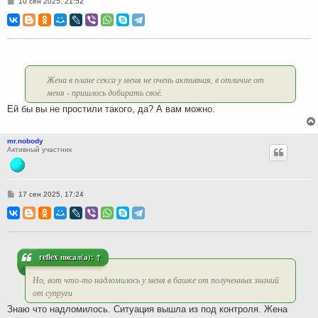
С
10 сен 2025, 21:52
о
о
б
щ
е
н
и
е
Жена в плане секса у меня не очень активная, в отличие от
меня - пришлось добирать своё.
Ей бы вы не простили такого, да? А вам можно.
mr.nobody
Активный участник
С
17 сен 2025, 17:24
о
о
б
щ
е
н
и
reflex
писал(а):
↑
е
Но, вот что-то надломилось у меня в башке от полученных знаний
от супруги
Знаю что надломилось. Ситуация вышла из под контроля. Жена