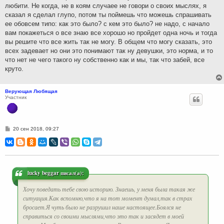
любити. Не когда, не в коям случаее не говори о своих мыслях, я
сказал я сделал глупо, потом ты поймешь что можешь спрашивать
ее обовсем типо: как это было? с кем это было? не надо, с начало
вам покажеться о все знаю все хорошо но пройдет одна ночь и тогда
вы решите что все жить так не могу. В общем что могу сказать, это
всех задевает но они это понимают так ну девушки, это норма, и то
что нет не чего такого ну собственно как и мы, так что забей, все
круто.
Верующая Любящая
Участник
С
20 сен 2018, 09:27
о
о
б
щ
е
н
и
lucky beggar писал(а):
е
Хочу поведать тебе свою историю. Знаешь, у меня была такая же
ситуация.Как вспомню,что я на тот момент думал,так в страх
бросает.Я чуть было не разрушил наше настоящее.Боялся не
справиться со своими мыслями,что это так и засядет в моей