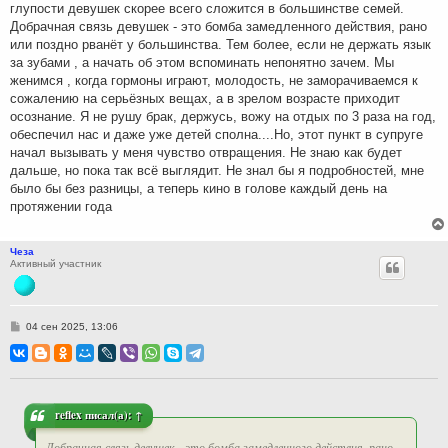
глупости девушек скорее всего сложится в большинстве семей.
Добрачная связь девушек - это бомба замедленного действия, рано
или поздно рванёт у большинства. Тем более, если не держать язык
за зубами , а начать об этом вспоминать непонятно зачем. Мы
женимся , когда гормоны играют, молодость, не заморачиваемся к
сожалению на серьёзных вещах, а в зрелом возрасте приходит
осознание. Я не рушу брак, держусь, вожу на отдых по 3 раза на год,
обеспечил нас и даже уже детей сполна....Но, этот пункт в супруге
начал вызывать у меня чувство отвращения. Не знаю как будет
дальше, но пока так всё выглядит. Не знал бы я подробностей, мне
было бы без разницы, а теперь кино в голове каждый день на
протяжении года
Чеза
Активный участник
С
04 сен 2025, 13:06
о
о
б
щ
е
н
и
reflex
писал(а):
↑
е
Добрачная связь девушек - это бомба замедленного действия, рано