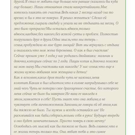
другой.Я стал ее любить еще больше,чем раньше (казалось бы куда
еще больше) .Наши отношения стали наикрепчайшими.Мне
хотелось плакать от счастья.Ведь каких 2 месяца назад (на то
время) я бы в это не поверил. Я решил жениться! Сделал ей
предложение,сыграли свадьбу и уехали на юг отдыхать на месяц. О
это было прекрасно!Мы остались вдвоем,только
вдвоем,наедине,без никого,без всякой суеты и проблем. Полностью
погрузились друг в друга.Одна мысль,что мы теперь –
семья,пробуждала во мне бурю эмоций! Вот мы вернулись с отдыха
и оказалось.что моя жена беременна. О как я был счастлив!
Сейчас прошло уже 3 года,у нас родились двойняшки: мальчик и
девочка,которым сейчас по 2 года. Пацан копия я,девочка похожа
на мою маму.Мы счастливы как никогда! У нас семья,что еще в
жизни нужно-любимая моя женщина и детки!
Как я вспомню,каких дров тогда чуть не наломал,меня
колотит.Каким я был идиотом,что в голове напридумывал себе не
знай чего.Чуть не потерял свое драгоценное счастье, без которого
меня сейчас не было бы наверное.Не вини ее никогда в
этом,замкнется в себе! Пусть знает.что она любима,а не
чувствует себя ничтожеством.Запомни,не говори ей об этом,как
бы тяжело не было. Ты мужик и всегда оставайся им! Не
расклеивайся как баба,соберись,возьми себя в руки! Будущее впереди
и оно будет замечательным. Просто поверь в свою мечту!
Освободись от мыслей как бы тяжело не было. Ведь главное,что в
ее жизни теперь только ты. Она любит тебя и это самое