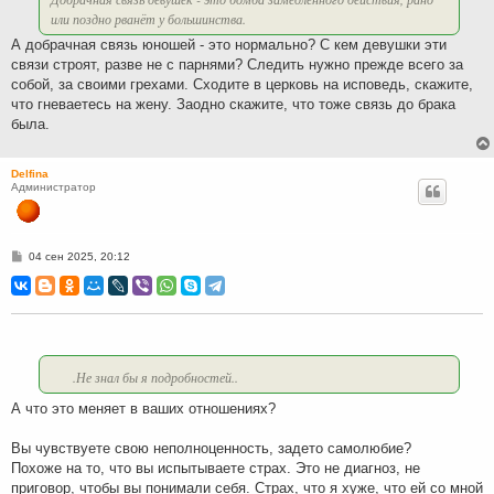
или поздно рванёт у большинства.
А добрачная связь юношей - это нормально? С кем девушки эти
связи строят, разве не с парнями? Следить нужно прежде всего за
собой, за своими грехами. Сходите в церковь на исповедь, скажите,
что гневаетесь на жену. Заодно скажите, что тоже связь до брака
была.
Delfina
Администратор
С
04 сен 2025, 20:12
о
о
б
щ
е
н
и
е
.Не знал бы я подробностей..
А что это меняет в ваших отношениях?
Вы чувствуете свою неполноценность, задето самолюбие?
Похоже на то, что вы испытываете страх. Это не диагноз, не
приговор, чтобы вы понимали себя. Страх, что я хуже, что ей со мной