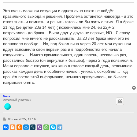
щ
е
н
Это очень сложная ситуация и однозначно никто не найдёт
и
правильного выхода и решения. Проблема останется навсегда - и это
е
стоит знать и помнить, и решить готовы ли Вы жить с этим. Я в браке
21 год (2е детей 20и 14 лет) ( поженились мне 24, ей 22)+ 2
встречались до брака... Были друг у друга не первые, НО.. Я сразу
попросил мне ничего не рассказывать. За 20 лет брака меня это не
волновало вообще... Но, под бокал вина через 20 лет моя суженная
вдруг вспомнила свой первый раз и в подробностях его начала
озвучивать.... Ничего криминального, один парень, несколько раз,
расстались быстро (он вернулся к бывшей), через 2 года появился я.
Меня сорвало с катушек, как кино в голове каждый день, вспоминаю
рассказ каждый день и особенно ночью.. унижал, оскорблял... Год
прошёл после этой информации, немного притупилось, но бывает
накрывает опять.
Чеза
Активный участник
С
03 сен 2025, 11:16
о
о
б
щ