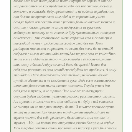
голове.Мне было плохо,жутко плохо.Внутри все горело.Я хотел с
ней расстаться,но как представлю себя без нее,становилось еще
хуже,что я однажды буду просыпаться и не видеть ее рядом,что
она больше не приготовит мне обед и не спросит как у меня
дела,не будет встречать меня с работы,больше никаких звонков и
смс,что я даже просто не смогу подержать за руку свою
любимую,не поглажу ее по голове,не буду чувствовать ее запах,всю
ее нежность ,мне становилось очень страшно что я ее потеряю
навсегда.Я не могу представить своей жизни без нее. Меня
раздирали мои мысли о прошлом, но жить без нее я бы не смог!Я
собрался с мыслями,что надо жить дальше,что это не конец!Что
это и есть судьба,если это случилось тогда в ее прошлом,значит
так тому и быть.А вдруг со мной было бы хуже!? Понял для
себя,что расстаться это легкий способ уйти от проблемы. А кому
это надо?! Надо действовать решительней, не искать легких
путей,не сдаваться и не складывать руки. Ведь все в жизни можно
изменить,даже свои мысли,главное захотеть.Твердо решил для
себя,что я мужик, а не тряпка!Что мне все по плечу,пусть
девушки будут слабыми,пусть они решают расставаться или нет.
А я мужик,я сказал,что она моя любимая и я буду с ней счастлив
не смотря ни на что,так тому и быть! И никакое прошлое пусть
этому не мешает.Как было мне трудно,очень трудно.Я сам не
верил в то,что для себя решил,это были только мои мечты…я
мучался…Но…но потом как отпустило,словно бальзам на сердце.
Мои твердые решенья стали проявляться наружу,я уже был совсем