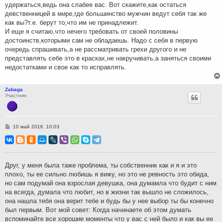
удержаться,ведь она слабее вас. Вот скажите,как остаться
девственницей в мире,где большинство мужчин ведут себя так же
как вы?т.е. берут то,что им не принадлежит.
И еще я считаю,что нечего требовать от своей половины
достоинств,которыми сам не обладаешь. Надо с себя в первую
очередь спрашивать,а не рассматривать грехи другого и не
представлять себе это в красках,не накручивать,а заняться своими
недостатками и свое как то исправлять.
Zabaga
Участник
С
10 май 2016, 10:03
о
о
б
щ
е
н
Друг, у меня была таже проблема, ты собственник как и я и это
и
плохо, ты ее сильно любишь я вижу, но это не ревность это обида,
е
но сам подумай она взрослая девушка, она думамла что будит с ним
на всегда, думала что любит, но в жизни так вышло не сложилось,
она нашла тебя она верит тебе и будь бы у нее выбор ты бы конечно
был первым. Вот мой совет: Когда начинаете об этом думать
вспоминайте все хорошие моменты что у вас с ней было и как вы ее