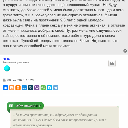
а супруг и при том очень даже ещё полноценный мужик. Не буду
скрывать, до брака связей у меня было достаточно много...да и чего
греха таить, я и в браке успел не однократно отличиться. У меня
даже была связь на протяжении 9,5 лет с одной молодой
красавицей. Жена в плане секса у меня не очень активная, в отличие
от меня - пришлось добирать своё. Ну, раз жена мне озвучила свои
тайны, естественно я её немного тоже ввёл в курс дела о своих
секретах. Пускай её теперь тоже голова по болит. Но, смотрю что
она к этому спокойней меня относится.
Чеза
Активный участник
С
09 сен 2025, 15:23
о
о
б
щ
е
н
и
reflex
писал(а):
↑
е
...да и чего греха таить, я и в браке успел не однократно
отличиться. У меня даже была связь на протяжении 9,5 лет с
одной молодой красавицей.