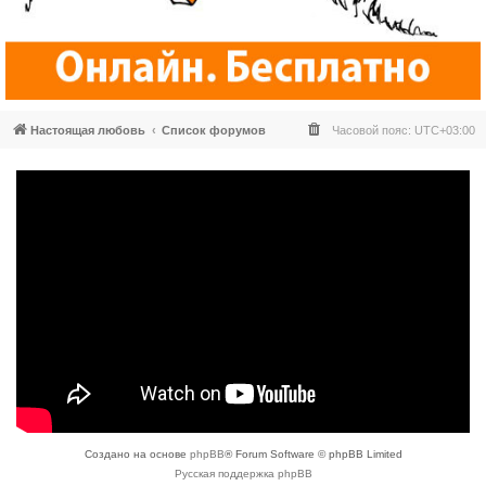
Настоящая любовь
Список форумов
Часовой пояс:
UTC+03:00
Создано на основе
phpBB
® Forum Software © phpBB Limited
Русская поддержка phpBB