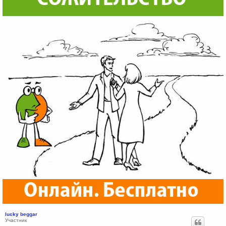
lucky beggar
Участник