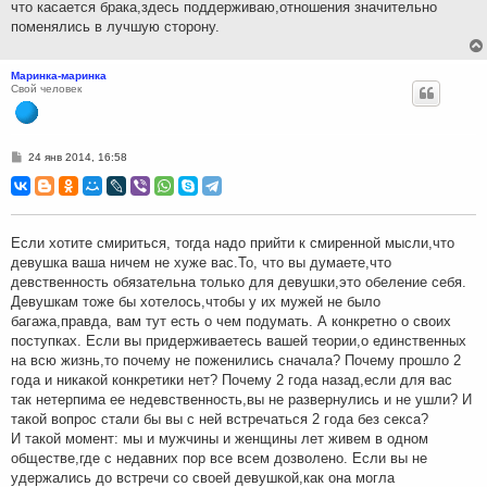
что касается брака,здесь поддерживаю,отношения значительно
поменялись в лучшую сторону.
Маринка-маринка
Свой человек
С
24 янв 2014, 16:58
о
о
б
щ
е
н
Если хотите смириться, тогда надо прийти к смиренной мысли,что
и
девушка ваша ничем не хуже вас.То, что вы думаете,что
е
девственность обязательна только для девушки,это обеление себя.
Девушкам тоже бы хотелось,чтобы у их мужей не было
багажа,правда, вам тут есть о чем подумать. А конкретно о своих
поступках. Если вы придерживаетесь вашей теории,о единственных
на всю жизнь,то почему не поженились сначала? Почему прошло 2
года и никакой конкретики нет? Почему 2 года назад,если для вас
так нетерпима ее недевственность,вы не развернулись и не ушли? И
такой вопрос стали бы вы с ней встречаться 2 года без секса?
И такой момент: мы и мужчины и женщины лет живем в одном
обществе,где с недавних пор все всем дозволено. Если вы не
удержались до встречи со своей девушкой,как она могла