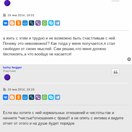
С
24 янв 2014, 16:01
о
о
б
щ
е
н
а жить с этим и трудно и не возможно быть счастливым с ней.
и
Почему это невозможно!? Как тогда у меня получается,я стал
е
свободен от своих мыслей. Сам решаю,что меня должно
беспокоить,а что вообще не касается!
lucky beggar
Участник
С
24 янв 2014, 16:16
о
о
б
щ
е
н
Если вы хотите с ней нормальных отношений и чистоты-так и
и
начните *чистые*отношения-с брака!! а не опять с интима и видите
е
отчет от этого и на душе будет порядок