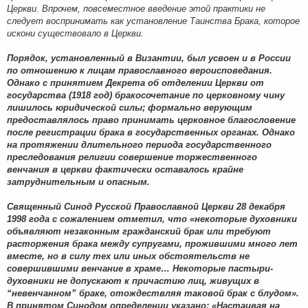
Церкви. Впрочем, повсеместное введение этой практики не
следует воспринимать как установление Таинства Брака, которое
искони существовало в Церкви.
Порядок, установленный в Византии, был усвоен и в России
по отношению к лицам православного вероисповедания.
Однако с принятием Декрета об отделении Церкви от
государства (1918 год) бракосочетание по церковному чину
лишилось юридической силы; формально верующим
предоставлялось право принимать церковное благословение
после регистрации брака в государственных органах. Однако
на протяжении длительного периода государственного
преследования религии совершение торжественного
венчания в церкви фактически оставалось крайне
затруднительным и опасным.
Священный Синод Русской Православной Церкви 28 декабря
1998 года с сожалением отметил, что «некоторые духовники
объявляют незаконным гражданский брак или требуют
расторжения брака между супругами, прожившими много лет
вместе, но в силу тех или иных обстоятельств не
совершившими венчание в храме… Некоторые пастыри-
духовники не допускают к причастию лиц, живущих в
“невенчанном” браке, отождествляя таковой брак с блудом».
В принятом Синодом определении указано: «Настаивая на