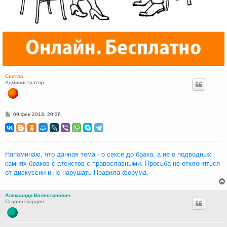
Сестра
Администратор
С
09 фев 2013, 20:36
о
о
б
щ
е
н
Напоминаю, что данная тема - о сексе до брака, а не о подводных
и
камнях браков с атеистов с православными. Просьба не отклоняться
е
от дискуссии и не нарушать Правила форума.
Александр Валентинович
Старая гвардия