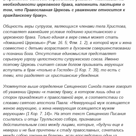
необходимости церковного брака, напомнить пастырям о
том, что Православная Церковь с уважением относится к
гражданскому браку».
Общность веры супругов, являющихся членами тела Христова,
составляет важнейшее условие подлинно христианского и
церковного брака. Только единая в вере семья может стать
«домашней Церковью» (Рим. 16. 5; Флм. 1. 2), в которой муж и жена
совместно с детьми возрастают в духовном совершенствовании
и познании Бога. Отсутствие единомыслия представляет
серьезную угрозу целостности супружеского союза. Именно
поэтому Церковь считает своим долгом призывать верующих
вступать в брак «только в Господе» (1 Кор. 7. 39), то есть с
теми, кто разделяет их христианские убеждения.
Упомянутое выше определение Священного Синода также говорит
об уважении Церкви «к такому браку, в котором лишь одна из
сторон принадлежит к православной вере, в соответствии со
словами святого апостола Павла: «Неверующий муж освящается
женою верующею, и жена неверующая освящается мужем
верующим» (1 Кор. 7. 14)». На этот текст Священного Писания
ссылались и отцы Трулльского собора, признавшие
действительным союз между лицами, которые, «будучи еще в
неверии и не быв причтены к стаду православных, сочетались
между собою законным браком», если впоследствии один из