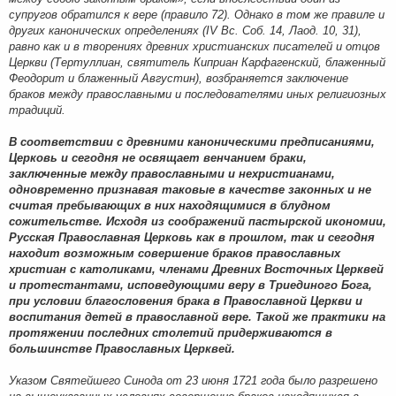
супругов обратился к вере (правило 72). Однако в том же правиле и
других канонических определениях (IV Вс. Соб. 14, Лаод. 10, 31),
равно как и в творениях древних христианских писателей и отцов
Церкви (Тертуллиан, святитель Киприан Карфагенский, блаженный
Феодорит и блаженный Августин), возбраняется заключение
браков между православными и последователями иных религиозных
традиций.
В соответствии с древними каноническими предписаниями,
Церковь и сегодня не освящает венчанием браки,
заключенные между православными и нехристианами,
одновременно признавая таковые в качестве законных и не
считая пребывающих в них находящимися в блудном
сожительстве. Исходя из соображений пастырской икономии,
Русская Православная Церковь как в прошлом, так и сегодня
находит возможным совершение браков православных
христиан с католиками, членами Древних Восточных Церквей
и протестантами, исповедующими веру в Триединого Бога,
при условии благословения брака в Православной Церкви и
воспитания детей в православной вере. Такой же практики на
протяжении последних столетий придерживаются в
большинстве Православных Церквей.
Указом Святейшего Синода от 23 июня 1721 года было разрешено