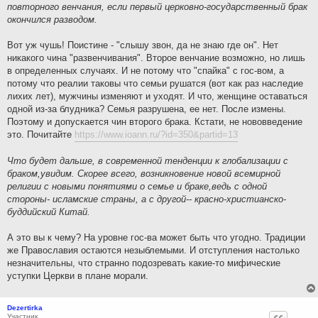
повторного венчания, если первый церковно-государственный брак
окончился разводом.
Вот уж чушь! Поистине - "слышу звон, да не знаю где он". Нет
никакого чина "развенчивания". Второе венчание возможно, но лишь
в определенных случаях. И не потому что "спайка" с гос-вом, а
потому что реалии таковы что семьи рушатся (вот как раз наследие
лихих лет), мужчины изменяют и уходят. И что, женщине оставаться
одной из-за блудника? Семья разрушена, ее нет. После измены.
Поэтому и допускается чин второго брака. Кстати, не нововведение
это. Почитайте
https://www.ioann.ru/?id=350&partid=13
Что будет дальше, в современной тенденции к глобализации с
браком,увидим. Скорее всего, возникновение новой всемирной
религии с новыми понятиями о семье и браке,ведь с одной
стороны- исламские страны, а с другой-- красно-христианско-
буддийский Китай.
А это вы к чему? На уровне гос-ва может быть что угодно. Традиции
же Православия остаются незыблемыми. И отступления настолько
незначительны, что странно подозревать какие-то мифические
уступки Церкви в плане морали.
Dezertirka
Участник