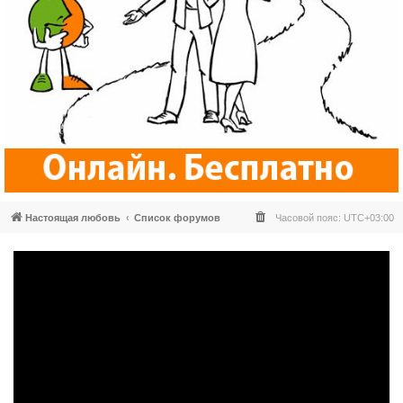
Настоящая любовь
Список форумов
Часовой пояс:
UTC+03:00