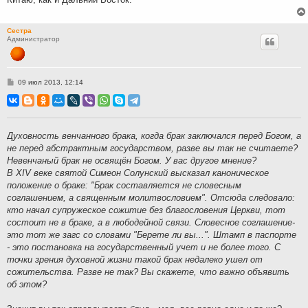
Сестра
Администратор
С
09 июл 2013, 12:14
о
о
б
щ
е
н
Духовность венчанного брака, когда брак заключался перед Богом, а
и
не перед абстрактным государством, разве вы так не считаете?
е
Невенчаный брак не освящён Богом. У вас другое мнение?
В XIV веке святой Симеон Солунский высказал каноническое
положение о браке: "Брак составляется не словесным
соглашением, а священным молитвословием". Отсюда следовало:
кто начал супружеское сожитие без благословения Церкви, тот
состоит не в браке, а в любодейной связи. Словесное соглашение-
это тот же загс со словами "Берете ли вы...". Штамп в паспорте
- это постановка на государственный учет и не более того. С
точки зрения духовной жизни такой брак недалеко ушел от
сожительства. Разве не так? Вы скажете, что важно объявить
об этом?