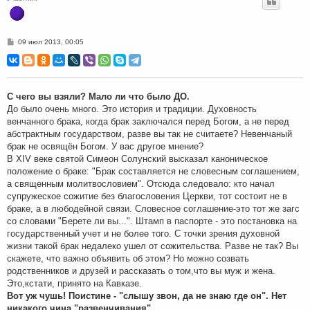
С
09 июл 2013, 00:05
о
о
б
щ
е
н
С чего вы взяли? Мало ли что было ДО.
и
До было очень много. Это история и традиции. Духовность
е
венчанного брака, когда брак заключался перед Богом, а не перед
абстрактным государством, разве вы так не считаете? Невенчаный
брак не освящён Богом. У вас другое мнение?
В XIV веке святой Симеон Солунский высказал каноническое
положение о браке: "Брак составляется не словесным соглашением,
а священным молитвословием". Отсюда следовало: кто начал
супружеское сожитие без благословения Церкви, тот состоит не в
браке, а в любодейной связи. Словесное соглашение-это тот же загс
со словами "Берете ли вы...". Штамп в паспорте - это постановка на
государственный учет и не более того. С точки зрения духовной
жизни такой брак недалеко ушел от сожительства. Разве не так? Вы
скажете, что важно объявить об этом? Но можно созвать
родственников и друзей и рассказать о том,что вы муж и жена.
Это,кстати, принято на Кавказе.
Вот уж чушь! Поистине - "слышу звон, да не знаю где он". Нет
никакого чина "развенчивания".