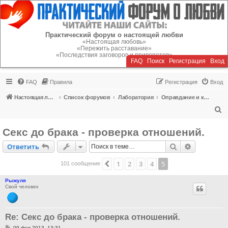
Регистрация
Практический форум о настоящей любви
«Настоящая любовь»
«Пережить расставание»
«Последствия заговоров и приворотов»
FAQ
Поиск
Р
е
г
и
с
т
р
а
ц
и
я
Вход
FAQ
Правила
Р
е
г
и
с
т
р
а
ц
и
я
Вход
Настоящая любовь
Список форумов
Лаборатория
Оправдание и критика блуда
П
о
Секс до брака - проверка отношений.
и
Ответить
Поиск
Расширен
О
т
в
е
т
и
т
ь
с
к
1
2
3
4
5
Пред.
101 сообщение
Рыжуля
Свой человек
Re: Секс до брака - проверка отношений.
С
09 фев 2013, 13:31