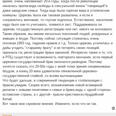
время, очень напоминает 20-е годы, когда после революции
началась пропаганда свободы в сексуальной жизни "товарищей"и
даже шведские семьи. Тогда еще была горячая вера в утопические
коммуны. Церковь была как таковая развалена, и если и
сохранялось венчание, то глухом подполье. Естественно, население
надо было как-то учитывать, появился загс. Поддерживала ли
церковь государственную регистрацию или нет, никого не волновало.
Таким образом, мы имеем несколько поколений людей, рожденных и
живших в блуде. Поэтому сейчас ситуация сложилась очень
похожая,1993 год, падение нравов и т.д. Только церковь усилилась и
дабы угодить "старшему брату" и не потерять своих позиций,
признала гос.регистрацию брака законной. Интересно также и то, что
в РПЦ существует и возможность повторного венчания, если первый
церковно-государственный брак окончился разводом. Поэтому
хочется сказать,что 20-50е годы с моей точки зрения ознаменованы
блудом, а конец 20 века удивителен обновленной церковно-
государственной спайкой, со всеми вытекающими.
Что будет дальше, в современной тенденции к глобализации с
браком,увидим. Скорее всего, возникновение новой всемирной
религии с новыми понятиями о семье и браке,ведь с одной стороны-
исламские страны, а с другой-- красно-христианско-буддийский
Китай.
Вот такое мое скромное мнение. Извините, если что не так.
Сестра