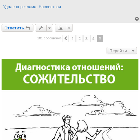
е
н
Удалена реклама. Рассветная
и
е
Ответить
О
т
в
е
т
и
т
ь
1
2
3
4
5
Пред.
101 сообщение
Перейти