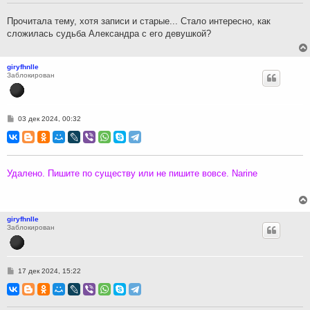
е
н
Прочитала тему, хотя записи и старые... Стало интересно, как
и
сложилась судьба Александра с его девушкой?
е
giryfhnlle
Заблокирован
С
03 дек 2024, 00:32
о
о
б
щ
е
н
Удалено. Пишите по существу или не пишите вовсе. Narine
и
е
giryfhnlle
Заблокирован
С
17 дек 2024, 15:22
о
о
б
щ