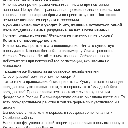
Я не писала про чин развенчивания, я писала про повторное
венчание. Не путайте. Православная церковь позволяет венчаться
три раза, хотя повторные браки и не приветствуются. Повторное
венчание называется обрядом второбрачия.
мужчины изменяют и уходят. И что, женщине оставаться одной
из-за блудника? Семья разрушена, ее нет. После измены.
Почему только мужчины? Женщины не изменяют и не уходят?
Кстати, не нововведение это.
Я и не писала про то,что это нововведение. Чин это существует
очень давно.Таковые браки были,например, у Ивана Грозного и
Алексея Романова. Читайте внимательнее. Сейчас он просто
действителен при повторной гос.регистрации, без штампа не
обвенчают.
Традиции же Православия остаются незыблемыми
.
Слово "раскол" вам ни о чем не говорит?
Тот факт,что православие было принято на Руси для централизации
государства, уже говорит о том, что церковь - это "младший брат
государства".Православная церковь также была крупнейшим
феодалом в России. Ей принадлежало свыше миллиона крестьян. То
есть государственное рабство в той же форме присутствовало и в
церкви.
Вы все еще считаете, что церковь и государство не "спаяны"?
Особенно сейчас.
Насчет же футурологической теории: православие очень импонирует
Китаю, как и Дальний Восток.