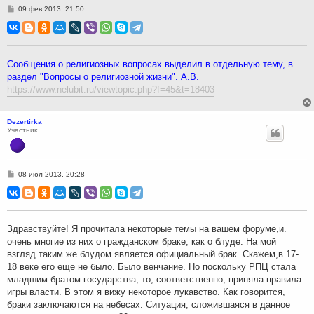
С
09 фев 2013, 21:50
о
о
б
щ
е
н
Сообщения о религиозных вопросах выделил в отдельную тему, в
и
раздел "Вопросы о религиозной жизни". А.В.
е
https://www.nelubit.ru/viewtopic.php?f=45&t=18403
Dezertirka
Участник
С
08 июл 2013, 20:28
о
о
б
щ
е
н
Здравствуйте! Я прочитала некоторые темы на вашем форуме,и.
и
очень многие из них о гражданском браке, как о блуде. На мой
е
взгляд таким же блудом является официальный брак. Скажем,в 17-
18 веке его еще не было. Было венчание. Но поскольку РПЦ стала
младшим братом государства, то, соответственно, приняла правила
игры власти. В этом я вижу некоторое лукавство. Как говорится,
браки заключаются на небесах. Ситуация, сложившаяся в данное