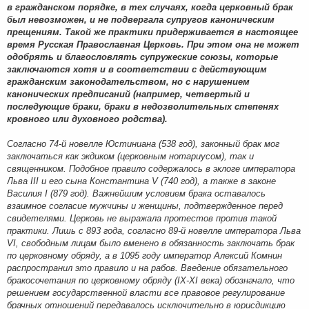
в гражданском порядке, в тех случаях, когда церковный брак
был невозможен, и не подвергала супругов каноническим
прещениям. Такой же практики придерживается в настоящее
время Русская Православная Церковь. При этом она не может
одобрять и благословлять супружеские союзы, которые
заключаются хотя и в соответствии с действующим
гражданским законодательством, но с нарушением
канонических предписаний (например, четвертый и
последующие браки, браки в недозволительных степенях
кровного или духовного родства).
Согласно 74-й новелле Юстиниана (538 год), законный брак мог
заключаться как экдиком (церковным нотариусом), так и
священником. Подобное правило содержалось в эклоге императора
Льва III и его сына Константина V (740 год), а также в законе
Василия I (879 год). Важнейшим условием брака оставалось
взаимное согласие мужчины и женщины, подтвержденное перед
свидетелями. Церковь не выражала протестов против такой
практики. Лишь с 893 года, согласно 89-й новелле императора Льва
VI, свободным лицам было вменено в обязанность заключать брак
по церковному обряду, а в 1095 году император Алексий Комнин
распространил это правило и на рабов. Введение обязательного
бракосочетания по церковному обряду (IX-XI века) обозначало, что
решением государственной власти все правовое регулирование
брачных отношений передавалось исключительно в юрисдикцию