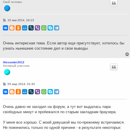
Свой человек
С
15 янв 2014, 16:13
о
о
б
щ
е
н
Очень интересная тема. Если автор еще присутствует, хотелось бы
и
узнать нынешнее состояние дел и свои выводы.
е
Alexander2012
Активный участник
С
05 мар 2014, 01:33
о
о
б
щ
е
н
Очень давно не заходил на форум, а тут вот выдалась пара
и
свободных минут и пробежался по старым закладкам браузера.
е
У меня все хорошо. С моей девушкой мы по-прежнему встречаемся.
Не поженились только по одной причине - в результате некоторых