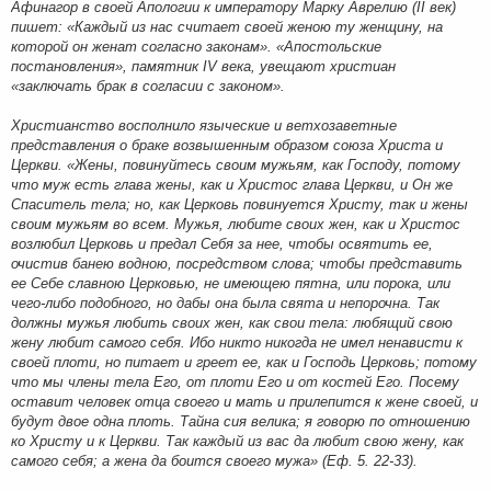
Афинагор в своей Апологии к императору Марку Аврелию (II век)
пишет: «Каждый из нас считает своей женою ту женщину, на
которой он женат согласно законам». «Апостольские
постановления», памятник IV века, увещают христиан
«заключать брак в согласии с законом».
Христианство восполнило языческие и ветхозаветные
представления о браке возвышенным образом союза Христа и
Церкви. «Жены, повинуйтесь своим мужьям, как Господу, потому
что муж есть глава жены, как и Христос глава Церкви, и Он же
Спаситель тела; но, как Церковь повинуется Христу, так и жены
своим мужьям во всем. Мужья, любите своих жен, как и Христос
возлюбил Церковь и предал Себя за нее, чтобы освятить ее,
очистив банею водною, посредством слова; чтобы представить
ее Себе славною Церковью, не имеющею пятна, или порока, или
чего-либо подобного, но дабы она была свята и непорочна. Так
должны мужья любить своих жен, как свои тела: любящий свою
жену любит самого себя. Ибо никто никогда не имел ненависти к
своей плоти, но питает и греет ее, как и Господь Церковь; потому
что мы члены тела Его, от плоти Его и от костей Его. Посему
оставит человек отца своего и мать и прилепится к жене своей, и
будут двое одна плоть. Тайна сия велика; я говорю по отношению
ко Христу и к Церкви. Так каждый из вас да любит свою жену, как
самого себя; а жена да боится своего мужа» (Еф. 5. 22-33).