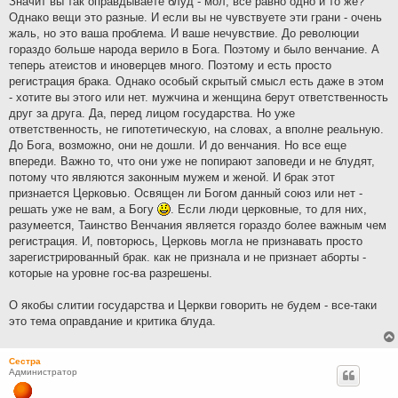
Значит вы так оправдываете блуд - мол, все равно одно и то же?
Однако вещи это разные. И если вы не чувствуете эти грани - очень
жаль, но это ваша проблема. И ваше нечувствие. До революции
гораздо больше народа верило в Бога. Поэтому и было венчание. А
теперь атеистов и иноверцев много. Поэтому и есть просто
регистрация брака. Однако особый скрытый смысл есть даже в этом
- хотите вы этого или нет. мужчина и женщина берут ответственность
друг за друга. Да, перед лицом государства. Но уже
ответственность, не гипотетическую, на словах, а вполне реальную.
До Бога, возможно, они не дошли. И до венчания. Но все еще
впереди. Важно то, что они уже не попирают заповеди и не блудят,
потому что являются законным мужем и женой. И брак этот
признается Церковью. Освящен ли Богом данный союз или нет -
решать уже не вам, а Богу
. Если люди церковные, то для них,
разумеется, Таинство Венчания является гораздо более важным чем
регистрация. И, повторюсь, Церковь могла не признавать просто
зарегистрированный брак. как не признала и не признает аборты -
которые на уровне гос-ва разрешены.
О якобы слитии государства и Церкви говорить не будем - все-таки
это тема оправдание и критика блуда.
Сестра
Администратор