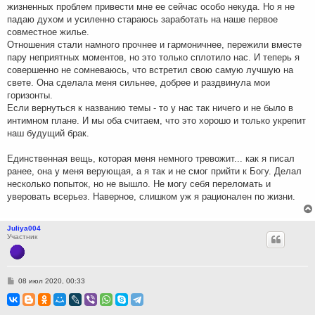
жизненных проблем привести мне ее сейчас особо некуда. Но я не
падаю духом и усиленно стараюсь заработать на наше первое
совместное жилье.
Отношения стали намного прочнее и гармоничнее, пережили вместе
пару неприятных моментов, но это только сплотило нас. И теперь я
совершенно не сомневаюсь, что встретил свою самую лучшую на
свете. Она сделала меня сильнее, добрее и раздвинула мои
горизонты.
Если вернуться к названию темы - то у нас так ничего и не было в
интимном плане. И мы оба считаем, что это хорошо и только укрепит
наш будущий брак.
Единственная вещь, которая меня немного тревожит... как я писал
ранее, она у меня верующая, а я так и не смог прийти к Богу. Делал
несколько попыток, но не вышло. Не могу себя переломать и
уверовать всерьез. Наверное, слишком уж я рационален по жизни.
Juliya004
Участник
С
08 июл 2020, 00:33
о
о
б
щ