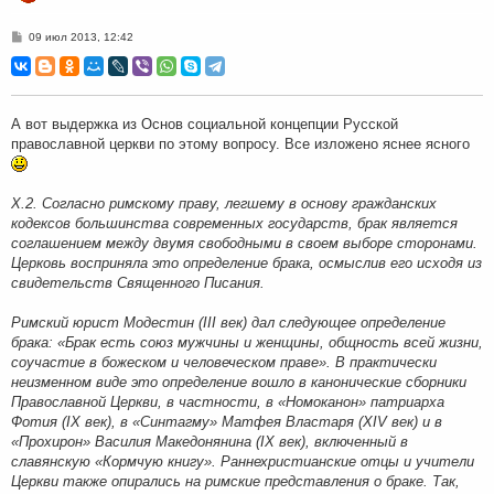
С
09 июл 2013, 12:42
о
о
б
щ
е
н
А вот выдержка из Основ социальной концепции Русской
и
православной церкви по этому вопросу. Все изложено яснее ясного
е
Х.2. Согласно римскому праву, легшему в основу гражданских
кодексов большинства современных государств, брак является
соглашением между двумя свободными в своем выборе сторонами.
Церковь восприняла это определение брака, осмыслив его исходя из
свидетельств Священного Писания.
Римский юрист Модестин (III век) дал следующее определение
брака: «Брак есть союз мужчины и женщины, общность всей жизни,
соучастие в божеском и человеческом праве». В практически
неизменном виде это определение вошло в канонические сборники
Православной Церкви, в частности, в «Номоканон» патриарха
Фотия (IX век), в «Синтагму» Матфея Властаря (XIV век) и в
«Прохирон» Василия Македонянина (IX век), включенный в
славянскую «Кормчую книгу». Раннехристианские отцы и учители
Церкви также опирались на римские представления о браке. Так,