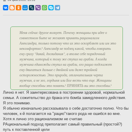
о
о
б
щ
е
н
и
е
Меня сейчас другое волнует. Почему женщины при идее о
совместном быте не желают принять рационализм
Александра, только потому что их это оскорбляет или им это
некомфортно? Александр не подлец какой, чтобы говорить
ему сразу "давай, досвидания", а вполне себе порядочный
мужчина, который к тому же ступал на грабли. А когда
мужчина единожды ступил на грабли, его рацио подскажет
ему двигаться дальше с двойной или даже тройной
осторожностью. Это природа, отличительная черта
мужчин, а не эго, гордыня или Бог весть что еще. Женщины
вообще способны это понять? ПРИНЯТЬ вы это способны?
Лично я нет. Я заинтересована в построении здоровой, нормальной
семьи. А сожительство до брака-это бомба замедленного действия.
Я это понимаю.
Я обычно изначально рассказывала о себе достаточно полно. Что бы
человек, к-й полагается на "рацио"такого рода не ошибся во мне.
Хотя я лично это рационализмом не считаю
РАциональный подход преполагает самый правильный (простой?)
путь к поставленной цели