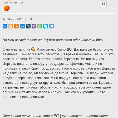
Администратор
С
08 июл 2013, 21:39
о
о
б
щ
е
н
На мой взгляд таким же блудом является официальный брак.
и
е
С чего вы взяли?
Мало ли что было ДО. Да, раньше было только
венчание. Сейчас же есть регистрация брака в органах ЗАГСа. И это
брак, а не блуд. И признается нашей Церковью. Не потому что
Церковь пошла на поводу у государства. Церковь могла и не
признавать такой брак, государство у нас-таки светское и ни Церковь
не давит на гос-во, ни гос-во не давит на Церковь. Те люди, которые
придут к вере - повенчаются. А не придут - все равно они взяли
ответственность друг за друга, хотя бы пред лицом гос-ва. Церковь,
например, не признает аборты - хотя гсоударством они очень даже
признаны!И таких примеров миллион. Так что об "угодить" - это
пальцем в небо, извините.
Интересно также и то, что в РПЦ существует и возможность