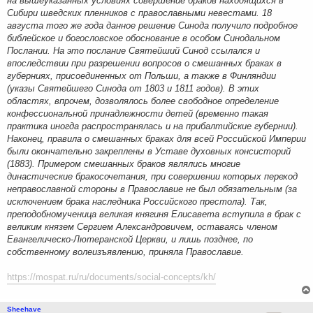
на вышеуказанных условиях совершение браков находящихся в
Сибири шведских пленников с православными невестами. 18
августа того же года данное решение Синода получило подробное
библейское и богословское обоснование в особом Синодальном
Послании. На это послание Святейший Синод ссылался и
впоследствии при разрешении вопросов о смешанных браках в
губерниях, присоединенных от Польши, а также в Финляндии
(указы Святейшего Синода от 1803 и 1811 годов). В этих
областях, впрочем, дозволялось более свободное определение
конфессиональной принадлежности детей (временно такая
практика иногда распространялась и на прибалтийские губернии).
Наконец, правила о смешанных браках для всей Российской Империи
были окончательно закреплены в Уставе духовных консисторий
(1883). Примером смешанных браков являлись многие
династические бракосочетания, при совершении которых переход
неправославной стороны в Православие не был обязательным (за
исключением брака наследника Российского престола). Так,
преподобномученица великая княгиня Елисавета вступила в брак с
великим князем Сергием Александровичем, оставаясь членом
Евангелическо-Лютеранской Церкви, и лишь позднее, по
собственному волеизъявлению, приняла Православие.
https://mospat.ru/ru/documents/social-concepts/kh/
Sheehave