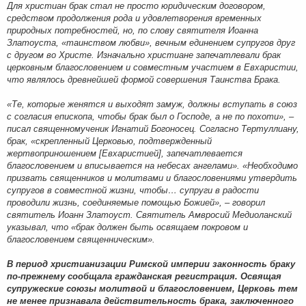
Для христиан брак стал не просто юридическим договором,
средством продолжения рода и удовлетворения временных
природных потребностей, но, по слову святителя Иоанна
Златоуста, «таинством любви», вечным единением супругов друг
с другом во Христе. Изначально христиане запечатлевали брак
церковным благословением и совместным участием в Евхаристии,
что являлось древнейшей формой совершения Таинства Брака.
«Те, которые женятся и выходят замуж, должны вступать в союз
с согласия епископа, чтобы брак был о Господе, а не по похоти», –
писал священномученик Игнатий Богоносец. Согласно Тертуллиану,
брак, «скрепленный Церковью, подтвержденный
жертвоприношением [Евхаристией], запечатлевается
благословением и вписывается на небесах ангелами». «Необходимо
призвать священников и молитвами и благословениями утвердить
супругов в совместной жизни, чтобы… супруги в радости
проводили жизнь, соединяемые помощью Божией», – говорил
святитель Иоанн Златоуст. Святитель Амвросий Медиоланский
указывал, что «брак должен быть освящаем покровом и
благословением священническим».
В период христианизации Римской империи законность браку
по-прежнему сообщала гражданская регистрация. Освящая
супружеские союзы молитвой и благословением, Церковь тем
не менее признавала действительность брака, заключенного