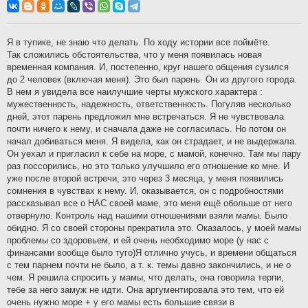
о
б
щ
е
н
Я в тупике, не знаю что делать. По ходу истории все поймёте.
и
Так сложились обстоятельства, что у меня появилась новая
е
временная компания. И, постепенно, круг нашего общения сузился
до 2 человек (включая меня). Это был парень. Он из другого города.
В нем я увидела все наилучшие черты мужского характера :
мужественность, надежность, ответственность. Погуляв несколько
дней, этот парень предложил мне встречаться. Я не чувствовала
почти ничего к нему, и сначала даже не согласилась. Но потом он
начал добиваться меня. Я видела, как он страдает, и не выдержала.
Он уехал и пригласил к себе на море, с мамой, конечно. Там мы пару
раз поссорились, но это только улучшило его отношение ко мне. И
уже после второй встречи, это через 3 месяца, у меня появились
сомнения в чувствах к нему. И, оказывается, он с подробностями
рассказывал все о НАС своей маме, это меня ещё обольше от него
отвернуло. Контроль над нашими отношениями взяли мамы. Было
обидно. Я со своей стороны прекратила это. Оказалось, у моей мамы
проблемы со здоровьем, и ей очень необходимо море (у нас с
финансами вообще было туго)Я отлично учусь, и времени общаться
с тем парнем почти не было, а т. к. темы давно закончились, и не о
чем. Я решила спросить у мамы, что делать, она говорила терпи,
тебе за него замуж не идти. Она аргументировала это тем, что ей
очень нужно море + у его мамы есть большие связи в