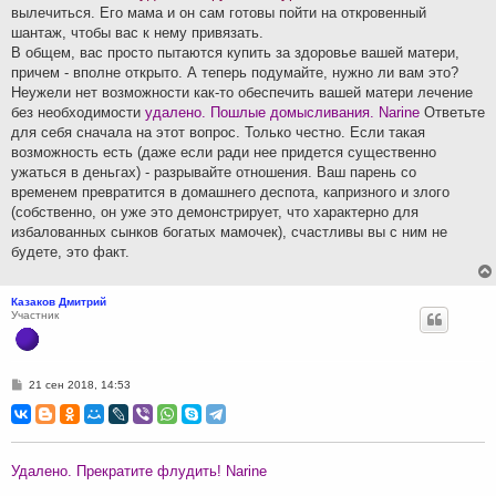
вылечиться. Его мама и он сам готовы пойти на откровенный
шантаж, чтобы вас к нему привязать.
В общем, вас просто пытаются купить за здоровье вашей матери,
причем - вполне открыто. А теперь подумайте, нужно ли вам это?
Неужели нет возможности как-то обеспечить вашей матери лечение
без необходимости
удалено. Пошлые домысливания. Narine
Ответьте
для себя сначала на этот вопрос. Только честно. Если такая
возможность есть (даже если ради нее придется существенно
ужаться в деньгах) - разрывайте отношения. Ваш парень со
временем превратится в домашнего деспота, капризного и злого
(собственно, он уже это демонстрирует, что характерно для
избалованных сынков богатых мамочек), счастливы вы с ним не
будете, это факт.
Казаков Дмитрий
Участник
С
21 сен 2018, 14:53
о
о
б
щ
е
н
Удалено. Прекратите флудить! Narine
и
е