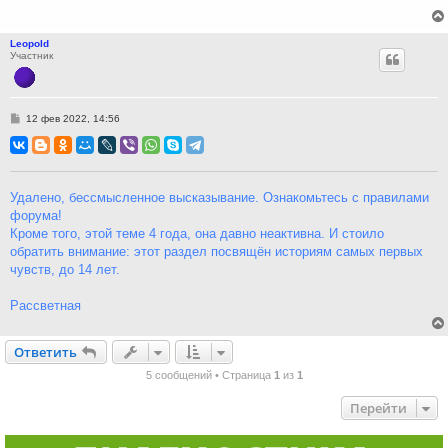
Leopold
Участник
С
12 фев 2022, 14:56
о
о
б
щ
е
н
Удалено, бессмысленное высказывание. Ознакомьтесь с правилами
и
форума!
е
Кроме того, этой теме 4 года, она давно неактивна. И стоило
обратить внимание: этот раздел посвящён историям самых первых
чувств, до 14 лет.
Рассветная
Ответить
О
т
в
е
т
и
т
ь
5 сообщений • Страница
1
из
1
Перейти