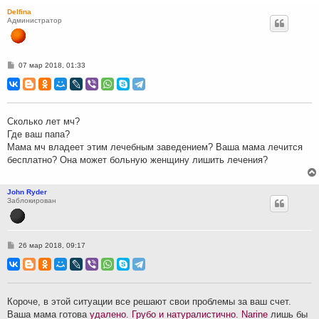
Delfina
Администратор
С
07 мар 2018, 01:33
о
о
б
щ
е
н
Сколько лет мч?
и
Где ваш папа?
е
Мама мч владеет этим лечебным заведением? Ваша мама лечится
бесплатно? Она может больную женщину лишить лечения?
John Ryder
Заблокирован
С
26 мар 2018, 09:17
о
о
б
щ
е
н
Короче, в этой ситуации все решают свои проблемы за ваш счет.
и
Ваша мама готова
удалено. Грубо и натуралистично. Narine
лишь бы
е