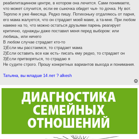
реабилитацинном центре, в котором она лечится. Сами понимаете,
что может случится, если ее сыночка обидет чья- то дочка. Ну вот.
Терплю я уже 4месяца. Редко пишу. Потихоньку отдаляюсь от парня,
его мама жалуется, что он страдает моей маме, а та-мне. При любом
намеке на то, что можно остаться друзьями парень реагирует
критично, однажды даже поставил меня перед выбором: или
любишь, или ничего
В любом случае страдает кто-то
1)Если мы расстаемся, то страдает мама
2)Если оставить все как есть- писать ему редко, то страдает он
3)Если притворяться, то страдаю я
Не судите строго. Прошу конкретных вариантов выхода и понимания.
Татьяна, вы младше 14 лет ? alkesh