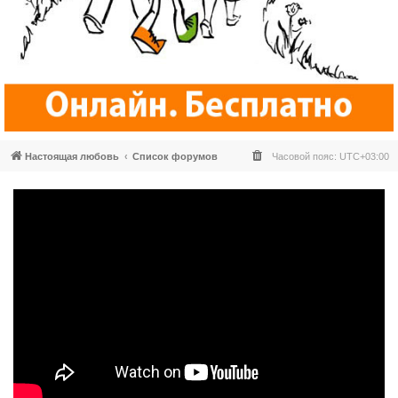
Настоящая любовь
Список форумов
Часовой пояс:
UTC+03:00