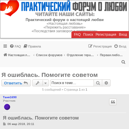
Регистрация
Практический форум о настоящей любви
«Настоящая любовь»
«Пережить расставание»
«Последствия заговоров и приворотов»
FAQ
Поиск
Р
е
г
и
с
т
р
а
ц
и
я
Вход
FAQ
Правила
Р
е
г
и
с
т
р
а
ц
и
я
Вход
Настоящая любовь
Список форумов
Отделение терапии
Первая любовь (для детей до 14 лет)
П
о
Я ошиблась. Помогите советом
и
Ответить
Поиск
Расширен
О
т
в
е
т
и
т
ь
с
5 сообщений • Страница
1
из
1
к
Таня1690
Участник
Я ошиблась. Помогите советом
С
06 мар 2018, 20:11
о