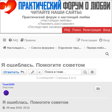
Регистрация
Практический форум о настоящей любви
«Настоящая любовь»
«Пережить расставание»
«Последствия заговоров и приворотов»
FAQ
Поиск
Р
е
г
и
с
т
р
а
ц
и
я
Вход
FAQ
Правила
Р
е
г
и
с
т
р
а
ц
и
я
Вход
Настоящая любовь
Список форумов
Отделение терапии
Первая любовь (для детей до 14 лет)
П
о
Я ошиблась. Помогите советом
и
Ответить
Поиск
Расширен
О
т
в
е
т
и
т
ь
с
5 сообщений • Страница
1
из
1
к
Таня1690
Участник
Я ошиблась. Помогите советом
С
06 мар 2018, 20:11
о