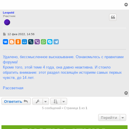
Leopold
Участник
С
12 фев 2022, 14:56
о
о
б
щ
е
н
Удалено, бессмысленное высказывание. Ознакомьтесь с правилами
и
форума!
е
Кроме того, этой теме 4 года, она давно неактивна. И стоило
обратить внимание: этот раздел посвящён историям самых первых
чувств, до 14 лет.
Рассветная
Ответить
О
т
в
е
т
и
т
ь
5 сообщений • Страница
1
из
1
Перейти