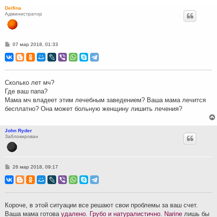
Delfina
Администратор
С
07 мар 2018, 01:33
о
о
б
щ
е
н
Сколько лет мч?
и
Где ваш папа?
е
Мама мч владеет этим лечебным заведением? Ваша мама лечится
бесплатно? Она может больную женщину лишить лечения?
John Ryder
Заблокирован
С
26 мар 2018, 09:17
о
о
б
щ
е
н
Короче, в этой ситуации все решают свои проблемы за ваш счет.
и
Ваша мама готова
удалено. Грубо и натуралистично. Narine
лишь бы
е