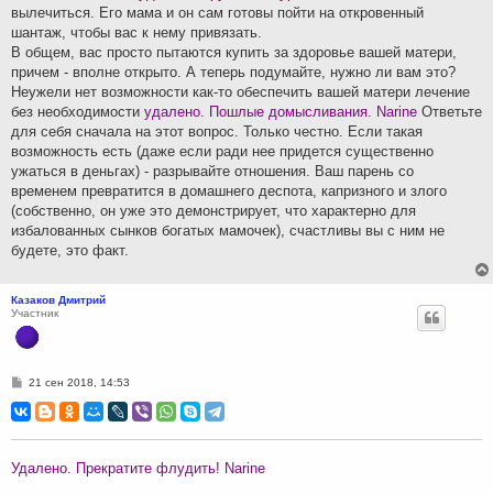
вылечиться. Его мама и он сам готовы пойти на откровенный
шантаж, чтобы вас к нему привязать.
В общем, вас просто пытаются купить за здоровье вашей матери,
причем - вполне открыто. А теперь подумайте, нужно ли вам это?
Неужели нет возможности как-то обеспечить вашей матери лечение
без необходимости
удалено. Пошлые домысливания. Narine
Ответьте
для себя сначала на этот вопрос. Только честно. Если такая
возможность есть (даже если ради нее придется существенно
ужаться в деньгах) - разрывайте отношения. Ваш парень со
временем превратится в домашнего деспота, капризного и злого
(собственно, он уже это демонстрирует, что характерно для
избалованных сынков богатых мамочек), счастливы вы с ним не
будете, это факт.
Казаков Дмитрий
Участник
С
21 сен 2018, 14:53
о
о
б
щ
е
н
Удалено. Прекратите флудить! Narine
и
е