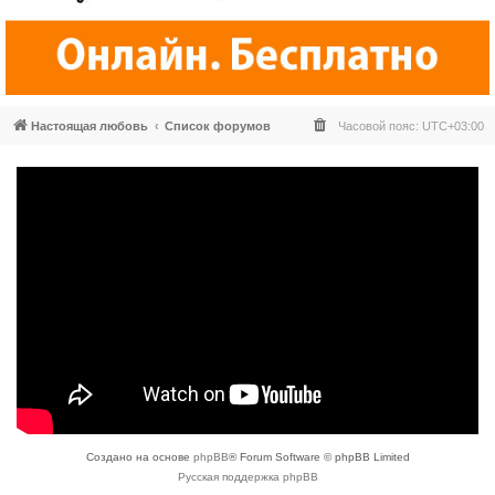
Настоящая любовь
Список форумов
Часовой пояс:
UTC+03:00
Создано на основе
phpBB
® Forum Software © phpBB Limited
Русская поддержка phpBB