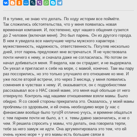
о
б
щ
е
н
Я в тупике, не знаю что делать. По ходу истории все поймёте.
и
Так сложились обстоятельства, что у меня появилась новая
е
временная компания. И, постепенно, круг нашего общения сузился
до 2 человек (включая меня). Это был парень. Он из другого города.
В нем я увидела все наилучшие черты мужского характера :
мужественность, надежность, ответственность. Погуляв несколько
дней, этот парень предложил мне встречаться. Я не чувствовала
почти ничего к нему, и сначала даже не согласилась. Но потом он
начал добиваться меня. Я видела, как он страдает, и не выдержала.
Он уехал и пригласил к себе на море, с мамой, конечно. Там мы пару
раз поссорились, но это только улучшило его отношение ко мне. И
уже после второй встречи, это через 3 месяца, у меня появились
сомнения в чувствах к нему. И, оказывается, он с подробностями
рассказывал все о НАС своей маме, это меня ещё обольше от него
отвернуло. Контроль над нашими отношениями взяли мамы. Было
обидно. Я со своей стороны прекратила это. Оказалось, у моей мамы
проблемы со здоровьем, и ей очень необходимо море (у нас с
финансами вообще было туго)Я отлично учусь, и времени общаться
с тем парнем почти не было, а т. к. темы давно закончились, и не о
чем. Я решила спросить у мамы, что делать, она говорила терпи,
тебе за него замуж не идти. Она аргументировала это тем, что ей
очень нужно море + у его мамы есть большие связи в