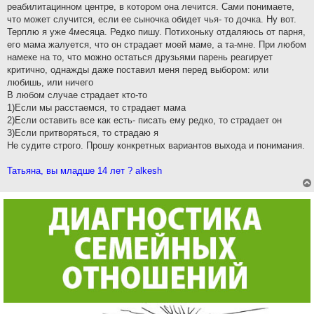
реабилитацинном центре, в котором она лечится. Сами понимаете,
что может случится, если ее сыночка обидет чья- то дочка. Ну вот.
Терплю я уже 4месяца. Редко пишу. Потихоньку отдаляюсь от парня,
его мама жалуется, что он страдает моей маме, а та-мне. При любом
намеке на то, что можно остаться друзьями парень реагирует
критично, однажды даже поставил меня перед выбором: или
любишь, или ничего
В любом случае страдает кто-то
1)Если мы расстаемся, то страдает мама
2)Если оставить все как есть- писать ему редко, то страдает он
3)Если притворяться, то страдаю я
Не судите строго. Прошу конкретных вариантов выхода и понимания.
Татьяна, вы младше 14 лет ? alkesh