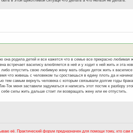
быть в этой щекотливой ситуаци что делать а что нельзя не делать.
ю она родила детей и все кажется что в семье все прекрасно любимая ж
жена встречает василису влюбляется в неё и у ходит к ней жить и эта но
ть либо отпустить свою любимую жену мать общих деток жить к василис
емя что живешь с человеком ты сростаешься в едину плоть да и начинат
ью тем самым вернуть человека с которым связывали долгие годы брака
Тик-Ток меня заставили задуматься и написать этот постик к разбору это
в себе силы жить дальше стоит ли возвращать жену или ее отпустить.
рываю её. Практический форум предназначен для помощи тому, кто сам 