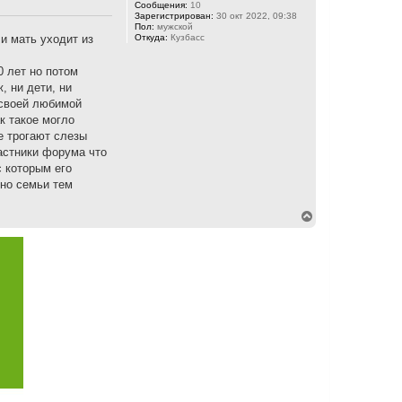
Сообщения:
10
Зарегистрирован:
30 окт 2022, 09:38
Пол:
мужской
и мать уходит из
Откуда:
Кузбасс
0 лет но потом
, ни дети, ни
 своей любимой
к такое могло
е трогают слезы
астники форума что
с которым его
оно семьи тем
В
е
р
н
у
т
ь
с
я
к
н
а
ч
а
л