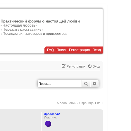
Практический форум о настоящей любви
«Настоящая любовь»
«Пережить расставание»
«Последствия заговоров и приворотов»
FAQ
Поиск
Р
е
г
и
с
т
р
а
ц
и
я
Вход
Р
е
г
и
с
т
р
а
ц
и
я
Вход
Поиск
Расширенный по
5 сообщений • Страница
1
из
1
Ярослав42
Участник