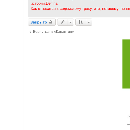
историй.Delfina
е
Как относится к содомскому греху, это, по-моему, по
Закрыто
Закрыто
Вернуться в «Карантин»