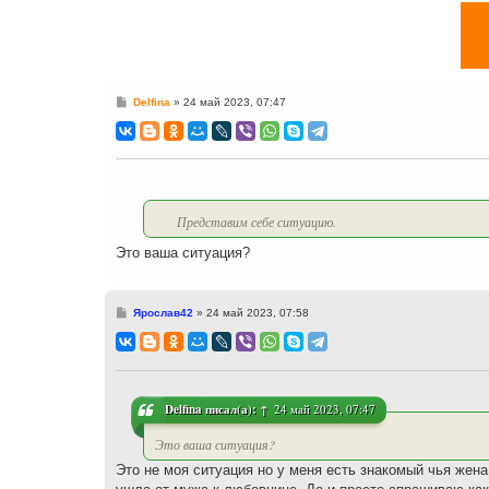
С
Delfina
»
24 май 2023, 07:47
о
о
б
щ
е
н
и
е
Представим себе ситуацию.
Это ваша ситуация?
С
Ярослав42
»
24 май 2023, 07:58
о
о
б
щ
е
н
и
Delfina
писал(а):
↑
24 май 2023, 07:47
е
Это ваша ситуация?
Это не моя ситуация но у меня есть знакомый чья жена