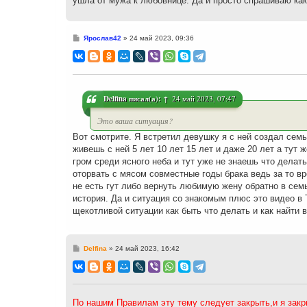
ушла от мужа к любовнице. Да и просто спрашиваю как 
С
Ярослав42
»
24 май 2023, 09:36
о
о
б
щ
е
н
и
Delfina
писал(а):
↑
24 май 2023, 07:47
е
Это ваша ситуация?
Вот смотрите. Я встретил девушку я с ней создал семь
живешь с ней 5 лет 10 лет 15 лет и даже 20 лет а тут 
гром среди ясного неба и тут уже не знаешь что дела
оторвать с мясом совместные годы брака ведь за то вр
не есть гут либо вернуть любимую жену обратно в сем
история. Да и ситуация со знакомым плюс это видео в 
щекотливой ситуации как быть что делать и как найти 
С
Delfina
»
24 май 2023, 16:42
о
о
б
щ
е
н
По нашим Правилам эту тему следует закрыть,и я зак
и