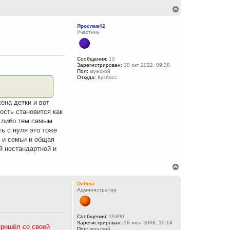
у
В
е
р
Ярослав42
н
Участник
у
т
ь
с
Сообщения:
10
Зарегистрирован:
30 окт 2022, 09:38
я
Пол:
мужской
к
Откуда:
Кузбасс
н
а
ч
ена детки и вот
а
л
вость становится как
у
е либо тем самым
ь с нуля это тоже
 и семьи и общая
й нестандартной и
В
е
р
Delfina
н
Администратор
у
т
ь
с
Сообщения:
19390
Зарегистрирован:
18 июн 2008, 16:14
я
пришёл со своей
Пол:
женский