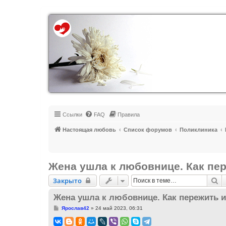
Регистрация
Ссылки
FAQ
Правила
Настоящая любовь
Список форумов
Поликлиника
Жена ушла к любовнице. Как пе
Закрыто
П
Закрыто
Жена ушла к любовнице. Как пережить и
С
Ярослав42
»
24 май 2023, 06:31
о
о
б