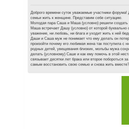
щ
е
н
Доброго времени суток уважаемые участники форума! 
и
семьи жить к женщине. Представим себе ситуацию.
е
Молодая пара Саша и Маша (условно) решили создать се
Маша встречает Дашу (условно) от которой буквально с
уважение, ни любовь, ни блага и уходит жить к ней бе
Даши и Саша муж не понимает что ему делать он потер
произойти почему его любимая жена так поступила с н
родных детей, увещевания близких, мольбы мужа сохр
делать (условному) Саше и как ему помочь в этой нес
связывает десятки лет брака или второе побороться з
самым восстановить свою семью и снова жить вместе