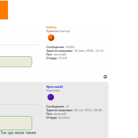
Delfina
Администратор
Сообщения:
19390
Зарегистрирован:
18 июн 2008, 16:14
Пол:
женский
Откуда:
СССР
В
е
р
Ярослав42
н
Участник
у
т
ь
с
Сообщения:
10
Зарегистрирован:
30 окт 2022, 09:38
я
Пол:
мужской
к
Откуда:
Кузбасс
н
а
ч
 Ток где жена также
а
л