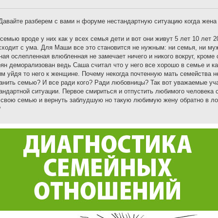
Давайте разберем с вами н форуме нестандартную ситуацию когда жена 
мью вроде у них как у всех семья дети и вот они живут 5 лет 10 лет 2
ходит с ума. Для Маши все это становится не нужным: ни семья, ни муж
дная ослепленная влюбленная не замечает ничего и никого вокруг, кроме
ян деморализован ведь Саша считал что у него все хорошо в семье и ка
им уйдя то него к женщине. Почему некогда почтенную мать семейства н
анить семью? И все ради кого? Ради любовницы? Так вот уважаемые уч
тандартной ситуации. Первое смириться и отпустить любимого человека 
а свою семью и вернуть заблудшую но такую любимую жену обратно в л
?