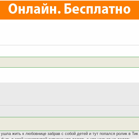
 ушла жить к любовнице забрав с собой детей и тут попался ролик в Тик