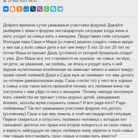
С
24 май 2023, 06:31
о
о
б
щ
е
н
Доброго времени суток уважаемые участники форума! Давайте
и
разберем с вами н форуме нестандартную ситуацию когда жена и
е
мать уходит из семьи жить к женщине. Представим себе ситуацию.
Молодая пара Саша и Маша (условно) решили создать семью вроде
у них как у всех семья дети и вот они живут 5 лет 10 лет 20 лет но
потом Маша встречает Дашу (условно) от которой буквально сходит
с ума. Для Маши все это становится не нужным: ни семья, ни муж,
ни дети, ни уважение, ни любовь, ни блага и уходит жить к ней
бедная ослепленная влюбленная не замечает ничего и никого вокруг,
кроме своей любимой Даши и Саша муж не понимает что ему делать
он потерян деморализован ведь Саша считал что у него все хорошо
в семье и как такое могло произойти почему его любимая жена так
поступила с ним уйдя то него к женщине. Почему некогда почтенную
мать семейства не трогают слезы родных детей, увещевания
близких, мольбы мужа сохранить семью? И все ради кого? Ради
любовницы? Так вот уважаемые участники форума что делать
(условному) Саше и как ему помочь в этой нестандартной ситуации.
Первое смириться и отпустить любимого человека с которым его
связывает десятки лет брака или второе побороться за свою семью
и вернуть заблудшую но такую любимую жену обратно в лоно семьи
тем самым восстановить свою семью и снова жить вместе?