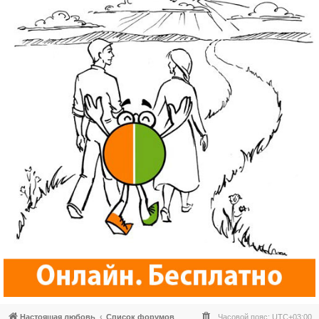
Настоящая любовь
Список форумов
Часовой пояс:
UTC+03:00