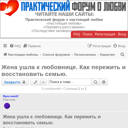
Регистрация
Практический форум о настоящей любви
«Настоящая любовь»
«Пережить расставание»
«Последствия заговоров и приворотов»
FAQ
Поиск
Р
е
г
и
с
т
р
а
ц
и
я
Вход
FAQ
Правила
Р
е
г
и
с
т
р
а
ц
и
я
Вход
П
Настоящая любовь
Список форумов
Поликлиника
Карантин
о
Жена ушла к любовнице. Как пережить и
и
восстановить семью.
с
Закрыто
Поиск
Расширенн
Закрыто
к
5 сообщений • Страница
1
из
1
Ярослав42
Участник
Жена ушла к любовнице. Как пережить и
восстановить семью.