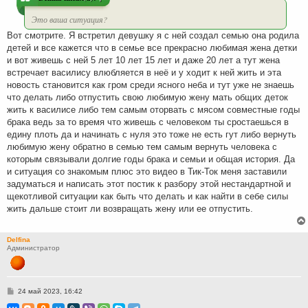
е
Это ваша ситуация?
Вот смотрите. Я встретил девушку я с ней создал семью она родила
детей и все кажется что в семье все прекрасно любимая жена детки
и вот живешь с ней 5 лет 10 лет 15 лет и даже 20 лет а тут жена
встречает василису влюбляется в неё и у ходит к ней жить и эта
новость становится как гром среди ясного неба и тут уже не знаешь
что делать либо отпустить свою любимую жену мать общих деток
жить к василисе либо тем самым оторвать с мясом совместные годы
брака ведь за то время что живешь с человеком ты сростаешься в
едину плоть да и начинать с нуля это тоже не есть гут либо вернуть
любимую жену обратно в семью тем самым вернуть человека с
которым связывали долгие годы брака и семьи и общая история. Да
и ситуация со знакомым плюс это видео в Тик-Ток меня заставили
задуматься и написать этот постик к разбору этой нестандартной и
щекотливой ситуации как быть что делать и как найти в себе силы
жить дальше стоит ли возвращать жену или ее отпустить.
Delfina
Администратор
С
24 май 2023, 16:42
о
о