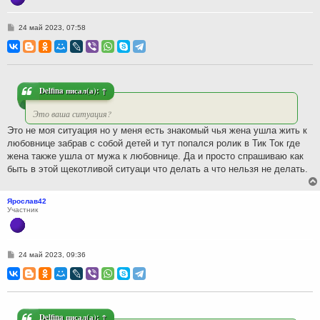
С
24 май 2023, 07:58
о
о
б
щ
е
н
и
Delfina
писал(а):
↑
е
Это ваша ситуация?
Это не моя ситуация но у меня есть знакомый чья жена ушла жить к
любовнице забрав с собой детей и тут попался ролик в Тик Ток где
жена также ушла от мужа к любовнице. Да и просто спрашиваю как
быть в этой щекотливой ситуаци что делать а что нельзя не делать.
Ярослав42
Участник
С
24 май 2023, 09:36
о
о
б
щ
е
н
и
Delfina
писал(а):
↑