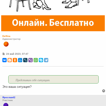
Delfina
Администратор
С
24 май 2023, 07:47
о
о
б
щ
е
н
и
е
Представим себе ситуацию.
Это ваша ситуация?
Ярослав42
Участник