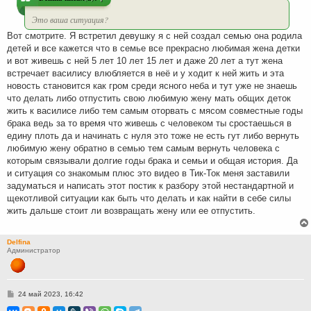
е
Это ваша ситуация?
Вот смотрите. Я встретил девушку я с ней создал семью она родила
детей и все кажется что в семье все прекрасно любимая жена детки
и вот живешь с ней 5 лет 10 лет 15 лет и даже 20 лет а тут жена
встречает василису влюбляется в неё и у ходит к ней жить и эта
новость становится как гром среди ясного неба и тут уже не знаешь
что делать либо отпустить свою любимую жену мать общих деток
жить к василисе либо тем самым оторвать с мясом совместные годы
брака ведь за то время что живешь с человеком ты сростаешься в
едину плоть да и начинать с нуля это тоже не есть гут либо вернуть
любимую жену обратно в семью тем самым вернуть человека с
которым связывали долгие годы брака и семьи и общая история. Да
и ситуация со знакомым плюс это видео в Тик-Ток меня заставили
задуматься и написать этот постик к разбору этой нестандартной и
щекотливой ситуации как быть что делать и как найти в себе силы
жить дальше стоит ли возвращать жену или ее отпустить.
Delfina
Администратор
С
24 май 2023, 16:42
о
о