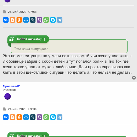
С
24 май 2023, 07:58
о
о
б
щ
е
н
и
Delfina
писал(а):
↑
е
Это ваша ситуация?
Это не моя ситуация но у меня есть знакомый чья жена ушла жить к
любовнице забрав с собой детей и тут попался ролик в Тик Ток где
жена также ушла от мужа к любовнице. Да и просто спрашиваю как
быть в этой щекотливой ситуаци что делать а что нельзя не делать.
Ярослав42
Участник
С
24 май 2023, 09:36
о
о
б
щ
е
н
и
Delfina
писал(а):
↑