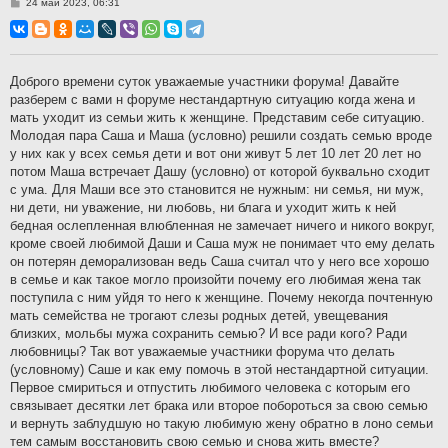
С
24 май 2023, 06:31
о
о
б
щ
е
н
Доброго времени суток уважаемые участники форума! Давайте
и
разберем с вами н форуме нестандартную ситуацию когда жена и
е
мать уходит из семьи жить к женщине. Представим себе ситуацию.
Молодая пара Саша и Маша (условно) решили создать семью вроде
у них как у всех семья дети и вот они живут 5 лет 10 лет 20 лет но
потом Маша встречает Дашу (условно) от которой буквально сходит
с ума. Для Маши все это становится не нужным: ни семья, ни муж,
ни дети, ни уважение, ни любовь, ни блага и уходит жить к ней
бедная ослепленная влюбленная не замечает ничего и никого вокруг,
кроме своей любимой Даши и Саша муж не понимает что ему делать
он потерян деморализован ведь Саша считал что у него все хорошо
в семье и как такое могло произойти почему его любимая жена так
поступила с ним уйдя то него к женщине. Почему некогда почтенную
мать семейства не трогают слезы родных детей, увещевания
близких, мольбы мужа сохранить семью? И все ради кого? Ради
любовницы? Так вот уважаемые участники форума что делать
(условному) Саше и как ему помочь в этой нестандартной ситуации.
Первое смириться и отпустить любимого человека с которым его
связывает десятки лет брака или второе побороться за свою семью
и вернуть заблудшую но такую любимую жену обратно в лоно семьи
тем самым восстановить свою семью и снова жить вместе?