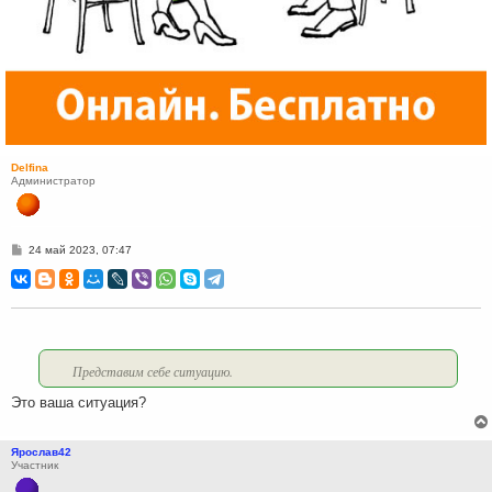
Delfina
Администратор
С
24 май 2023, 07:47
о
о
б
щ
е
н
и
е
Представим себе ситуацию.
Это ваша ситуация?
Ярослав42
Участник