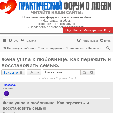
Регистрация
Практический форум о настоящей любви
«Настоящая любовь»
«Пережить расставание»
«Последствия заговоров и приворотов»
FAQ
Поиск
Р
е
г
и
с
т
р
а
ц
и
я
Вход
FAQ
Правила
Р
е
г
и
с
т
р
а
ц
и
я
Вход
П
Настоящая любовь
Список форумов
Поликлиника
Карантин
о
Жена ушла к любовнице. Как пережить и
и
восстановить семью.
с
Закрыто
Поиск
Расширенн
Закрыто
к
5 сообщений • Страница
1
из
1
Ярослав42
Участник
Жена ушла к любовнице. Как пережить и
восстановить семью.