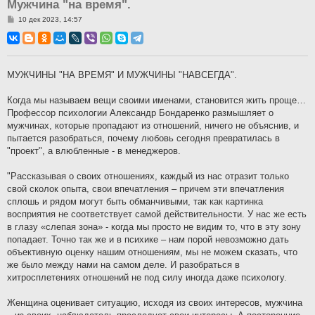
Мужчина "на время".
С
10 дек 2023, 14:57
о
о
б
щ
е
н
МУЖЧИНЫ "НА ВРЕМЯ" И МУЖЧИНЫ "НАВСЕГДА".
и
е
Когда мы называем вещи своими именами, становится жить проще…
Профессор психологии Александр Бондаренко размышляет о
мужчинах, которые пропадают из отношений, ничего не объяснив, и
пытается разобраться, почему любовь сегодня превратилась в
"проект", а влюбленные - в менеджеров.
"Рассказывая о своих отношениях, каждый из нас отразит только
свой сколок опыта, свои впечатления – причем эти впечатления
сплошь и рядом могут быть обманчивыми, так как картинка
восприятия не соответствует самой действительности. У нас же есть
в глазу «слепая зона» - когда мы просто не видим то, что в эту зону
попадает. Точно так же и в психике – нам порой невозможно дать
объективную оценку нашим отношениям, мы не можем сказать, что
же было между нами на самом деле. И разобраться в
хитросплетениях отношений не под силу иногда даже психологу.
Женщина оценивает ситуацию, исходя из своих интересов, мужчина