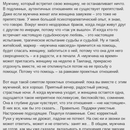
Мужчину, который встретил свою женщину, не останавливает ничто.
В подлинных, аутентичных отношениях не существует препятствий.
Даже если мужчина женат или женщина замужем – это тоже не
препятствие. У меня большой психотерапевтический опыт, я знаю,
что говорю. Вокруг много нездоровых браков, когда люди живут друг
с другом по инерции, потому что «так уж вышло». И когда кто-то
встречает настоящую судьбоносную любовь, - это настоящее
испытание, трагическое испытание судьбы и судьбой. Ну и такой,
житейский, маркер - «мужчина навсегда» примчится на помощь,
будет спасать женщину, заботиться о ней, потому что она для него
сверхценность – и в радости, и в печали. А «мужчина на время»
может пригласить женщину на неделю в Таиланд, прекрасно
отдохнуть вместе, но не откликнуться потом на ее просьбу о
помощи. Потому что помощь – за рамками проектных отношений.
Вот еще такой симптом проектных отношений: пока вы вместе с этим
мужчиной, все хорошо. Приятный вечер, радостный уикэнд,
страстные ночи. А когда мужчина уходит, и женщина остается одна,
ощущается такое неприятное послевкусие, беспокойство, сомнение.
Она в глубине души чувствует, что эти отношения – «не настоящие».
В них все, как бы это сказать… Правильно. Подарки уместные.
Настроение подходящее. Поцелуи пламенные. Секс корректный.
Руки у мужчины не дрожат, ладони не потеют. На смс-ки и звонки он
может ответить, может и не ответить: занят же… В общем, мужчина
не готов, как мы уже сказали, вкладывать в отношения свои эмоции,