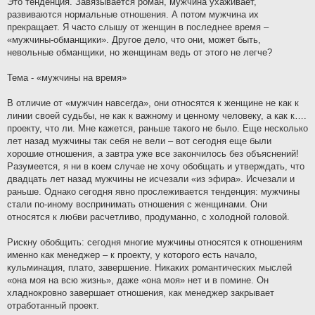
Это тенденция. Завязывается роман, мужчина ухаживает,
развиваются нормальные отношения. А потом мужчина их
прекращает. Я часто слышу от женщин в последнее время –
«мужчины-обманщики». Другое дело, что они, может быть,
невольные обманщики, но женщинам ведь от этого не легче?
Тема - «мужчины на время»
В отличие от «мужчин навсегда», они относятся к женщине не как к
линии своей судьбы, не как к важному и ценному человеку, а как к….
проекту, что ли. Мне кажется, раньше такого не было. Еще несколько
лет назад мужчины так себя не вели – вот сегодня еще были
хорошие отношения, а завтра уже все закончилось без объяснений!
Разумеется, я ни в коем случае не хочу обобщать и утверждать, что
двадцать лет назад мужчины не исчезали «из эфира». Исчезали и
раньше. Однако сегодня явно прослеживается тенденция: мужчины
стали по-иному воспринимать отношения с женщинами. Они
относятся к любви расчетливо, продуманно, с холодной головой.
Рискну обобщить: сегодня многие мужчины относятся к отношениям
именно как менеджер – к проекту, у которого есть начало,
кульминация, плато, завершение. Никаких романтических мыслей
«она моя на всю жизнь», даже «она моя» нет и в помине. Он
хладнокровно завершает отношения, как менеджер закрывает
отработанный проект.