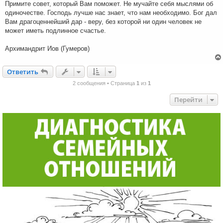
Примите совет, который Вам поможет. Не мучайте себя мыслями об
одиночестве. Господь лучше нас знает, что нам необходимо. Бог дал
Вам драгоценнейший дар - веру, без которой ни один человек не
может иметь подлинное счастье.
Архимандрит Иов (Гумеров)
Ответить
О
т
в
е
т
и
т
ь
2 сообщения • Страница
1
из
1
Перейти