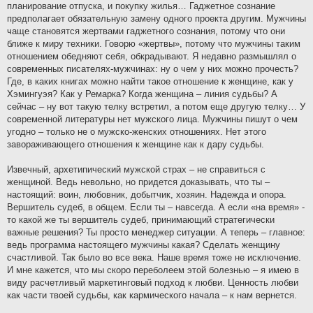
планирование отпуска, и покупку жилья… Гаджетное сознание
предполагает обязательную замену одного проекта другим. Мужчины
чаще становятся жертвами гаджетного сознания, потому что они
ближе к миру техники. Говорю «жертвы», потому что мужчины таким
отношением обедняют себя, обкрадывают. Я недавно размышлял о
современных писателях-мужчинах: ну о чем у них можно прочесть?
Где, в каких книгах можно найти такое отношение к женщине, как у
Хэмингуэя? Как у Ремарка? Когда женщина – линия судьбы? А
сейчас – ну вот такую телку встретил, а потом еще другую телку… У
современной литературы нет мужского лица. Мужчины пишут о чем
угодно – только не о мужско-женских отношениях. Нет этого
завораживающего отношения к женщине как к дару судьбы.
Извечный, архетипический мужской страх – не справиться с
женщиной. Ведь невольно, но придется доказывать, что ты –
настоящий: воин, любовник, добытчик, хозяин. Надежда и опора.
Вершитель судеб, в общем. Если ты – навсегда. А если «на время» -
то какой же ты вершитель судеб, принимающий стратегически
важные решения? Ты просто менеджер ситуации. А теперь – главное:
ведь программа настоящего мужчины какая? Сделать женщину
счастливой. Так было во все века. Наше время тоже не исключение.
И мне кажется, что мы скоро переболеем этой болезнью – я имею в
виду расчетливый маркетинговый подход к любви. Ценность любви
как части твоей судьбы, как кармического начала – к нам вернется.