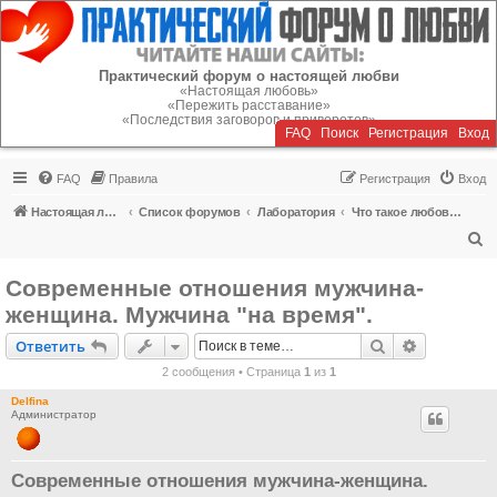
Регистрация
Практический форум о настоящей любви
«Настоящая любовь»
«Пережить расставание»
«Последствия заговоров и приворотов»
FAQ
Поиск
Р
е
г
и
с
т
р
а
ц
и
я
Вход
FAQ
Правила
Р
е
г
и
с
т
р
а
ц
и
я
Вход
Настоящая любовь
Список форумов
Лаборатория
Что такое любовь и как ее сохранить?
П
о
Современные отношения мужчина-
и
женщина. Мужчина "на время".
с
Ответить
Поиск
Расширен
О
т
в
е
т
и
т
ь
к
2 сообщения • Страница
1
из
1
Delfina
Администратор
Современные отношения мужчина-женщина.