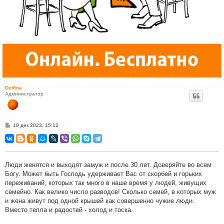
Delfina
Администратор
С
10 дек 2023, 15:12
о
о
б
щ
е
н
Люди женятся и выходят замуж и после 30 лет. Доверяйте во всем
и
Богу. Может быть Господь удерживает Вас от скорбей и горьких
е
переживаний, которых так много в наше время у людей, живущих
семейно. Как велико число разводов! Сколько семей, в которых муж
и жена живут под одной крышей как совершенно чужие люди.
Вместо тепла и радостей - холод и тоска.