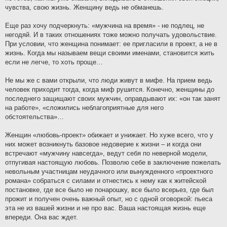
чувства, свою жизнь. Женщину ведь не обманешь.
Еще раз хочу подчеркнуть: «мужчина на время» - не подлец, не
негодяй. И в таких отношениях тоже можно получать удовольствие.
При условии, что женщина понимает: ее пригласили в проект, а не в
жизнь. Когда мы называем вещи своими именами, становится жить
если не легче, то хоть проще…
Не мы же с вами открыли, что люди живут в мифе. На прием ведь
человек приходит тогда, когда миф рушится. Конечно, женщины до
последнего защищают своих мужчин, оправдывают их: «он так занят
на работе», «сложились неблагоприятные для него
обстоятельства»…
Женщин «любовь-проект» обижает и унижает. Но хуже всего, что у
них может возникнуть базовое недоверие к жизни – и когда они
встречают «мужчину навсегда», ведут себя по неверной модели,
отпугивая настоящую любовь. Позволю себе в заключение пожелать
невольным участницам неудачного или вынужденного «проектного
романа» собраться с силами и отнестись к нему как к житейской
постановке, где все было не понарошку, все было всерьез, где был
прожит и получен очень важный опыт, но с одной оговоркой: пьеса
эта не из вашей жизни и не про вас. Ваша настоящая жизнь еще
впереди. Она вас ждет.