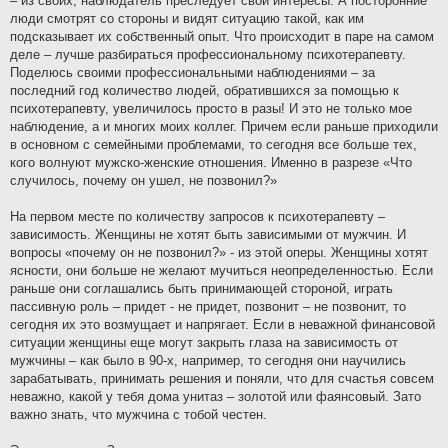
– из своих, наблюдатель преследует свои интересы. А посторонние
люди смотрят со стороны и видят ситуацию такой, как им
подсказывает их собственный опыт. Что происходит в паре на самом
деле – лучше разбираться профессиональному психотерапевту.
Поделюсь своими профессиональными наблюдениями – за
последний год количество людей, обратившихся за помощью к
психотерапевту, увеличилось просто в разы! И это не только мое
наблюдение, а и многих моих коллег. Причем если раньше приходили
в основном с семейными проблемами, то сегодня все больше тех,
кого волнуют мужско-женские отношения. Именно в разрезе «Что
случилось, почему он ушел, не позвонил?»
На первом месте по количеству запросов к психотерапевту –
зависимость. Женщины не хотят быть зависимыми от мужчин. И
вопросы «почему он не позвонил?» - из этой оперы. Женщины хотят
ясности, они больше не желают мучиться неопределенностью. Если
раньше они соглашались быть принимающей стороной, играть
пассивную роль – придет - не придет, позвонит – не позвонит, то
сегодня их это возмущает и напрягает. Если в неважной финансовой
ситуации женщины еще могут закрыть глаза на зависимость от
мужчины – как было в 90-х, например, то сегодня они научились
зарабатывать, принимать решения и поняли, что для счастья совсем
неважно, какой у тебя дома унитаз – золотой или фаянсовый. Зато
важно знать, что мужчина с тобой честен.