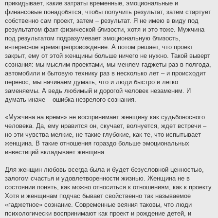
прикидывает, какие затраты временные, эмоциональные и
финансовые понадобятся, чтобы получить результат, затем стартует
собственно сам проект, затем – результат. Я не имею в виду под
результатом факт физической близости, хотя и это тоже. Мужчина
под результатом подразумевает эмоциональную близость,
интересное времяпрепровождение. А потом решает, что проект
закрыт, ему от этой женщины больше ничего не нужно. Такой выверт
сознания: мы мыслим проектами, мы меняем гаджеты раз в полгода,
автомобили и бытовую технику раз в несколько лет – и происходит
перенос, мы начинаем думать, что и люди быстро и легко
заменяемы. А ведь любимый и дорогой человек незаменим. И
думать иначе – ошибка незрелого сознания.
«Мужчина на время» не воспринимает женщину как судьбоносного
человека. Да, ему нравится он, скучает, волнуется, ждет встречи –
но эти чувства мелкие, не такие глубокие, как те, что испытывает
женщина. В такие отношения гораздо больше эмоциональных
инвестиций вкладывает женщина.
Для женщин любовь всегда была и будет безусловной ценностью,
залогом счастья и удовлетворенности жизнью. Женщина не в
состоянии понять, как можно относиться к отношениям, как к проекту.
Хотя и женщинам подчас бывает свойственно так называемое
«гаджетное» сознание. Современные веяния таковы, что люди
психологически воспринимают как проект и рождение детей, и