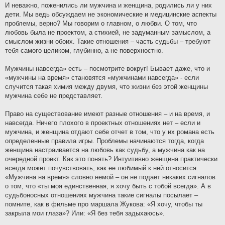
И неважно, поженились ли мужчина и женщина, родились ли у них
дети. Мы ведь обсуждаем не экономические и медицинские аспекты
проблемы, верно? Мы говорим о главном, о любви. О том, что
любовь была не проектом, а стихией, не задуманным замыслом, а
смыслом жизни обоих. Такие отношения – часть судьбы – требуют
тебя самого целиком, глубинно, а не поверхностно.
Мужчины навсегда» есть – посмотрите вокруг! Бывает даже, что и
«мужчины на время» становятся «мужчинами навсегда» - если
случится такая химия между двумя, что жизни без этой женщины
мужчина себе не представляет.
Право на существование имеют разные отношения – и на время, и
навсегда. Ничего плохого в проектных отношениях нет – если и
мужчина, и женщина отдают себе отчет в том, что у их романа есть
определенные правила игры. Проблемы начинаются тогда, когда
женщина настраивается на любовь как судьбу, а мужчина как на
очередной проект. Как это понять? Интуитивно женщина практически
всегда может почувствовать, как ее любимый к ней относится.
«Мужчина на время» словно немой – он не подает никаких сигналов
о том, что «ты моя единственная, я хочу быть с тобой всегда». А в
судьбоносных отношениях мужчина такие сигналы посылает –
помните, как в фильме про маршала Жукова: «Я хочу, чтобы ты
закрыла мои глаза»? Или: «Я без тебя задыхаюсь».