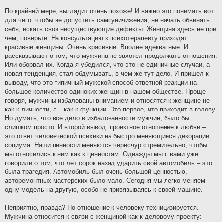
По крайней мере, выглядит очень похоже! И важно это понимать вот
для чего: чтобы не допустить самоуничижения, не начать обвинять
себя, искать свои несуществующие дефекты. Женщина здесь не при
чем, поверьте. На консультацию к психотерапевту приходят
красивые женщины. Очень красивые. Вполне адекватные. И
рассказывают о том, что мужчина не захотел продолжать отношения.
Или оборвал их. Когда я убедился, что это не единичные случаи, а
новая тенденция, стал обдумывать, в чем же тут дело. И пришел к
выводу, что это типичный мужской способ ответной реакции на
большое количество одиноких женщин в нашем обществе. Проще
говоря, мужчины избалованы вниманием и относятся к женщине не
как к личности, а – как к функции. Это первое, что приходит в голову.
Но думать, что все дело в избалованности мужчин, было бы
слишком просто. И второй вывод: проектное отношение к любви –
это ответ человеческой психики на быстро меняющиеся декорации
социума. Наши ценности меняются чересчур стремительно, чтобы
мы относились к ним как к ценностям. Однажды мы с вами уже
говорили о том, что лет сорок назад ударить свой автомобиль – это
была трагедия. Автомобиль был очень большой ценностью,
авторемонтных мастерских было мало. Сегодня мы легко меняем
одну модель на другую, особо не привязываясь к своей машине.
Неприятно, правда? Но отношение к человеку техницизируется.
Мужчина относится к связи с женщиной как к деловому проекту: