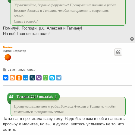
Здравствуйте, дорогие форумчане! Прошу ваших молитв о рабах
Божиих Алексии и Татиане, чтобы помириться и сохранить
семью!
Спаси Господи!
Помилуй, Господи, р.б. Алексея и Татиану!
На всё Твоя святая воля!
Narine
Администратор
С
21 сен 2023, 08:19
о
о
б
щ
е
н
и
Татьяна12345
писал(а):
↑
е
Прошу ваших молитв о рабах Божиих Алексии и Татиане, чтобы
помириться и сохранить семью!
Татьяна, я прочитала вашу тему. Надо было вам в ней и написать
просьбу о молитве, но вы, я думаю, боитесь услышать не то, что
хотите.