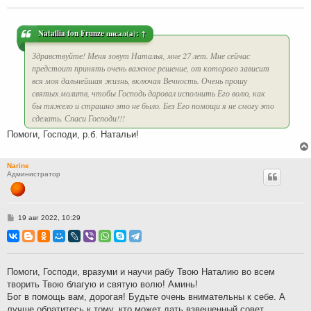
щ
е
н
и
Natallia fon Frunze
писал(а):
↑
е
Здравствуйте! Меня зовут Наталья, мне 27 лет. Мне сейчас
предстоит принять очень важное решение, от которого зависит
вся моя дальнейшая жизнь, включая Вечность. Очень прошу
святых молитв, чтобы Господь даровал исполнить Его волю, как
бы тяжело и страшно это не было. Без Его помощи я не смогу это
сделать. Спаси Господи!!!
Помоги, Господи, р.б. Натальи!
Narine
Администратор
С
19 авг 2022, 10:29
о
о
б
щ
е
н
Помоги, Господи, вразуми и научи рабу Твою Наталию во всем
и
творить Твою благую и святую волю! Аминь!
е
Бог в помощь вам, дорогая! Будьте очень внимательны к себе. А
лучше обратитесь к тому, кто может дать взвешенный совет.