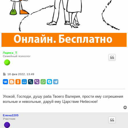
Лариса_Т.
Семейный психолог
С
18 фев 2022, 13:49
о
о
б
щ
е
н
Упокой, Господи, душу раба Твоего Валерия, прости ему согрешения
и
вольные и невольные, даруй ему Царствие Небесное!
е
Елена2205
Участник