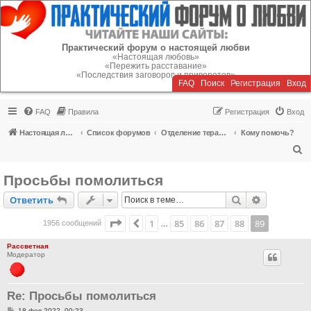
Регистрация
Практический форум о настоящей любви
«Настоящая любовь»
«Пережить расставание»
«Последствия заговоров и приворотов»
FAQ
Поиск
Р
е
г
и
с
т
р
а
ц
и
я
Вход
FAQ
Правила
Р
е
г
и
с
т
р
а
ц
и
я
Вход
Настоящая любовь
Список форумов
Отделение терапии
Кому помочь?
П
о
Просьбы помолиться
и
Ответить
Поиск
Расширен
О
т
в
е
т
и
т
ь
с
к
Страница
89
из
89
1
85
86
87
88
89
Пред.
1956 сообщений
…
Рассветная
Модератор
Re: Просьбы помолиться
С
18 фев 2022, 00:23