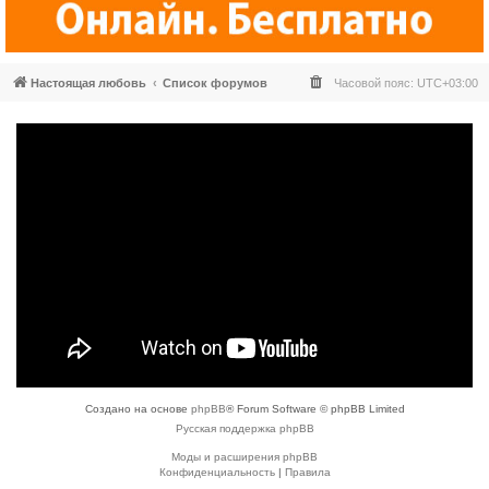
Настоящая любовь
Список форумов
Часовой пояс:
UTC+03:00
Создано на основе
phpBB
® Forum Software © phpBB Limited
Русская поддержка phpBB
Моды и расширения phpBB
Конфиденциальность
|
Правила