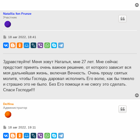
Natallia fon Frunze
Участник
С
18 авг 2022, 18:41
о
о
б
щ
е
н
Здравствуйте! Меня зовут Наталья, мне 27 лет. Мне сейчас
и
предстоит принять очень важное решение, от которого зависит вся
е
моя дальнейшая жизнь, включая Вечность. Очень прошу святых
молитв, чтобы Господь даровал исполнить Его волю, как бы тяжело
и страшно это не было. Без Его помощи я не смогу это сделать.
Спаси Господи!!!
Delfina
Администратор
С
18 авг 2022, 19:11
о
о
б