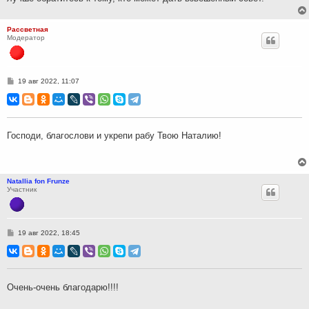
Рассветная
Модератор
С
19 авг 2022, 11:07
о
о
б
щ
е
н
Господи, благослови и укрепи рабу Твою Наталию!
и
е
Natallia fon Frunze
Участник
С
19 авг 2022, 18:45
о
о
б
щ
е
н
Очень-очень благодарю!!!!
и
е