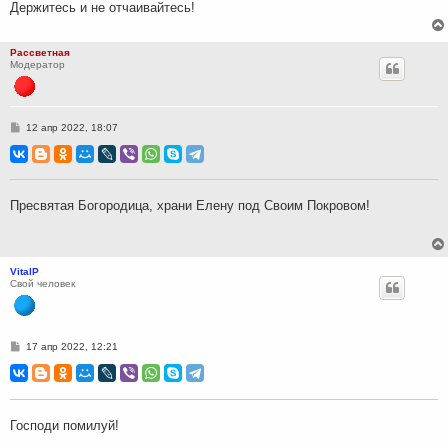
Держитесь и не отчаивайтесь!
Рассветная
Модератор
С
12 апр 2022, 18:07
о
о
б
щ
е
н
Пресвятая Богородица, храни Елену под Своим Покровом!
и
е
VitalP
Свой человек
С
17 апр 2022, 12:21
о
о
б
щ
е
н
Господи помилуй!
и
е