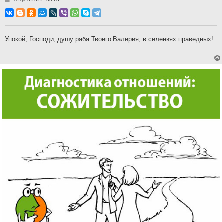
о
о
б
щ
е
н
Упокой, Господи, душу раба Твоего Валерия, в селениях праведных!
и
е