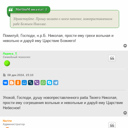
е
н
и
MartinaM
писал(а):
↑
е
Здравствуйте. Прошу молитв о моем папочке, новоприставленном
рабе Божьем Николае.
Помилуй, Господи, н.р.Б. Николая, прости ему грехи вольная и
невольно и даруй ему Царствие Божиего!
Лариса_Т.
Семейный психолог
С
08 дек 2024, 15:10
о
о
б
щ
е
н
Упокой, Господи, душу новопреставленного раба Твоего Николая,
и
прости ему согрешения вольные и невольные и даруй ему Царствие
е
Небесное!
Narine
Администратор