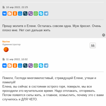
С
10 апр 2022, 22:25
о
о
б
щ
е
н
Прошу молитв о Елене. Осталась совсем одна. Муж бросил. Очень
и
плохо мне. Нет сил дальше жить
е
Narine
Администратор
С
11 апр 2022, 10:02
о
о
б
щ
е
н
Помоги, Господи многомилостивый, страждущей Елене, утеши и
и
помилуй!
е
Елена, вы сейчас в состоянии острого горя, поверьте, мы все
проходили это мучительное время. Надо отплакать, отгоревать.
Потом появятся силы жить, а главное, осмыслить, почему это с вами
случилось и ДЛЯ ЧЕГО.