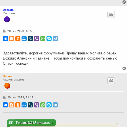
Dobraja
Участник
С
20 сен 2023, 10:53
о
о
б
щ
е
н
Здравствуйте, дорогие форумчане! Прошу ваших молитв о рабах
и
Божиих Алексии и Татиане, чтобы помириться и сохранить семью!
е
Спаси Господи!
Delfina
Администратор
С
20 сен 2023, 21:13
о
о
б
щ
е
н
и
Татьяна12345
писал(а):
↑
е