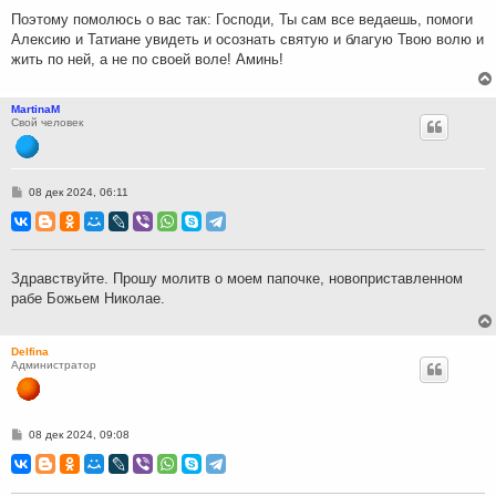
Поэтому помолюсь о вас так: Господи, Ты сам все ведаешь, помоги
Алексию и Татиане увидеть и осознать святую и благую Твою волю и
жить по ней, а не по своей воле! Аминь!
MartinaM
Свой человек
С
08 дек 2024, 06:11
о
о
б
щ
е
н
Здравствуйте. Прошу молитв о моем папочке, новоприставленном
и
рабе Божьем Николае.
е
Delfina
Администратор
С
08 дек 2024, 09:08
о
о
б
щ