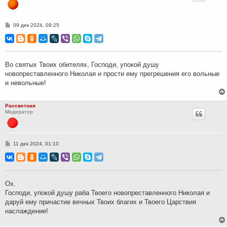
С
09 дек 2024, 09:25
о
о
б
щ
е
н
Во святых Твоих обителях, Господи, упокой душу
и
новопреставленного Николая и прости ему прегрешения его вольные
е
и невольные!
Рассветная
Модератор
С
11 дек 2024, 01:10
о
о
б
щ
е
н
Ох.
и
Господи, упокой душу раба Твоего новопреставленного Николая и
е
даруй ему причастие вечных Твоих благих и Твоего Царствия
наслаждение!