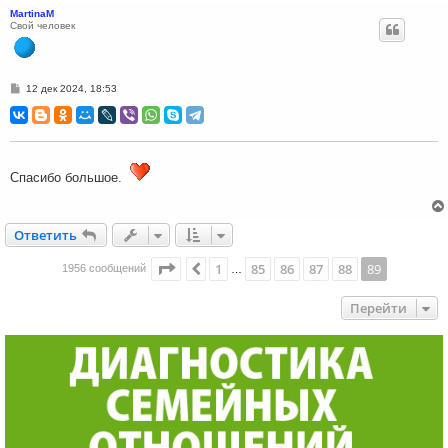
MartinaM
Свой человек
С
12 дек 2024, 18:53
о
о
б
щ
е
н
и
Спасибо большое.
е
Ответить
О
т
в
е
т
и
т
ь
Страница
89
из
89
1
85
86
87
88
89
Пред.
1956 сообщений
…
Перейти