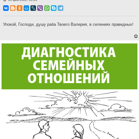
о
о
б
щ
е
н
Упокой, Господи, душу раба Твоего Валерия, в селениях праведных!
и
е