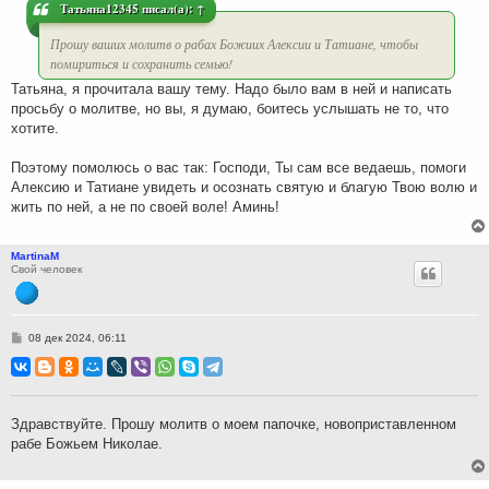
и
Татьяна12345
писал(а):
↑
е
Прошу ваших молитв о рабах Божиих Алексии и Татиане, чтобы
помириться и сохранить семью!
Татьяна, я прочитала вашу тему. Надо было вам в ней и написать
просьбу о молитве, но вы, я думаю, боитесь услышать не то, что
хотите.
Поэтому помолюсь о вас так: Господи, Ты сам все ведаешь, помоги
Алексию и Татиане увидеть и осознать святую и благую Твою волю и
жить по ней, а не по своей воле! Аминь!
MartinaM
Свой человек
С
08 дек 2024, 06:11
о
о
б
щ
е
н
Здравствуйте. Прошу молитв о моем папочке, новоприставленном
и
рабе Божьем Николае.
е