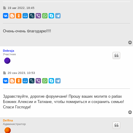
С
19 авг 2022, 18:45
о
о
б
щ
е
н
Очень-очень благодарю!!!!
и
е
Dobraja
Участник
С
20 сен 2023, 10:53
о
о
б
щ
е
н
Здравствуйте, дорогие форумчане! Прошу ваших молитв о рабах
и
Божиих Алексии и Татиане, чтобы помириться и сохранить семью!
е
Спаси Господи!
Delfina
Администратор