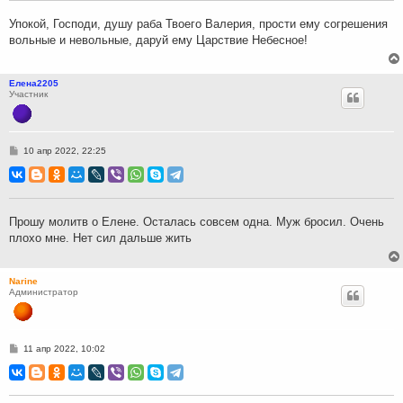
е
н
Упокой, Господи, душу раба Твоего Валерия, прости ему согрешения
и
вольные и невольные, даруй ему Царствие Небесное!
е
Елена2205
Участник
С
10 апр 2022, 22:25
о
о
б
щ
е
н
Прошу молитв о Елене. Осталась совсем одна. Муж бросил. Очень
и
плохо мне. Нет сил дальше жить
е
Narine
Администратор
С
11 апр 2022, 10:02
о
о
б
щ
е