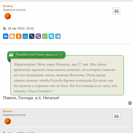
Delfina
Администратор
С
18 авг 2022, 19:11
о
о
б
щ
е
н
и
Natallia fon Frunze
писал(а):
↑
е
Здравствуйте! Меня зовут Наталья, мне 27 лет. Мне сейчас
предстоит принять очень важное решение, от которого зависит
вся моя дальнейшая жизнь, включая Вечность. Очень прошу
святых молитв, чтобы Господь даровал исполнить Его волю, как
бы тяжело и страшно это не было. Без Его помощи я не смогу это
сделать. Спаси Господи!!!
Помоги, Господи, р.б. Натальи!
Narine
Администратор