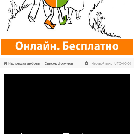
Настоящая любовь
Список форумов
Часовой пояс:
UTC+03:00