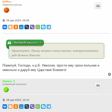
Delfina
Администратор
С
08 дек 2024, 09:08
о
о
б
щ
е
н
и
MartinaM
писал(а):
↑
е
Здравствуйте. Прошу молитв о моем папочке, новоприставленном
рабе Божьем Николае.
Помилуй, Господи, н.р.Б. Николая, прости ему грехи вольная и
невольно и даруй ему Царствие Божиего!
Лариса_Т.
Семейный психолог
С
08 дек 2024, 15:10
о
о
б
щ