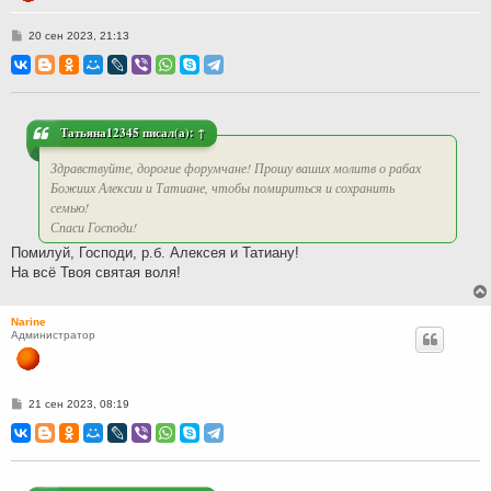
С
20 сен 2023, 21:13
о
о
б
щ
е
н
и
Татьяна12345
писал(а):
↑
е
Здравствуйте, дорогие форумчане! Прошу ваших молитв о рабах
Божиих Алексии и Татиане, чтобы помириться и сохранить
семью!
Спаси Господи!
Помилуй, Господи, р.б. Алексея и Татиану!
На всё Твоя святая воля!
Narine
Администратор
С
21 сен 2023, 08:19
о
о
б
щ
е
н