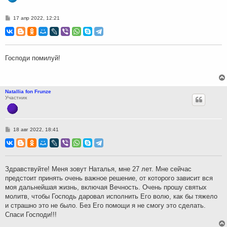
С
17 апр 2022, 12:21
о
о
б
щ
е
н
Господи помилуй!
и
е
Natallia fon Frunze
Участник
С
18 авг 2022, 18:41
о
о
б
щ
е
н
Здравствуйте! Меня зовут Наталья, мне 27 лет. Мне сейчас
и
предстоит принять очень важное решение, от которого зависит вся
е
моя дальнейшая жизнь, включая Вечность. Очень прошу святых
молитв, чтобы Господь даровал исполнить Его волю, как бы тяжело
и страшно это не было. Без Его помощи я не смогу это сделать.
Спаси Господи!!!