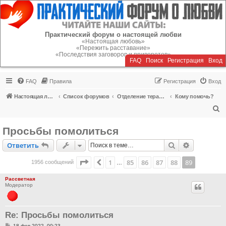
Регистрация
Практический форум о настоящей любви
«Настоящая любовь»
«Пережить расставание»
«Последствия заговоров и приворотов»
FAQ
Поиск
Р
е
г
и
с
т
р
а
ц
и
я
Вход
FAQ
Правила
Р
е
г
и
с
т
р
а
ц
и
я
Вход
Настоящая любовь
Список форумов
Отделение терапии
Кому помочь?
П
о
Просьбы помолиться
и
Ответить
Поиск
Расширен
О
т
в
е
т
и
т
ь
с
к
Страница
89
из
89
1
85
86
87
88
89
Пред.
1956 сообщений
…
Рассветная
Модератор
Re: Просьбы помолиться
С
18 фев 2022, 00:23