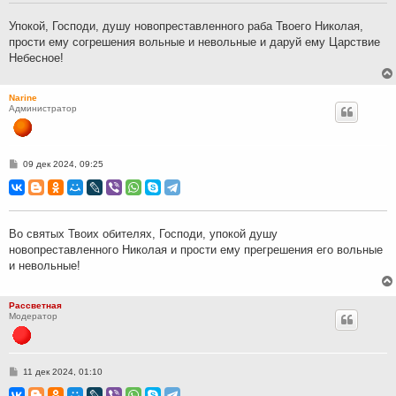
е
н
Упокой, Господи, душу новопреставленного раба Твоего Николая,
и
прости ему согрешения вольные и невольные и даруй ему Царствие
е
Небесное!
Narine
Администратор
С
09 дек 2024, 09:25
о
о
б
щ
е
н
Во святых Твоих обителях, Господи, упокой душу
и
новопреставленного Николая и прости ему прегрешения его вольные
е
и невольные!
Рассветная
Модератор
С
11 дек 2024, 01:10
о
о