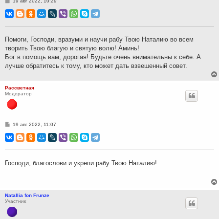
С
19 авг 2022, 10:29
о
о
б
щ
е
н
Помоги, Господи, вразуми и научи рабу Твою Наталию во всем
и
творить Твою благую и святую волю! Аминь!
е
Бог в помощь вам, дорогая! Будьте очень внимательны к себе. А
лучше обратитесь к тому, кто может дать взвешенный совет.
Рассветная
Модератор
С
19 авг 2022, 11:07
о
о
б
щ
е
н
Господи, благослови и укрепи рабу Твою Наталию!
и
е
Natallia fon Frunze
Участник