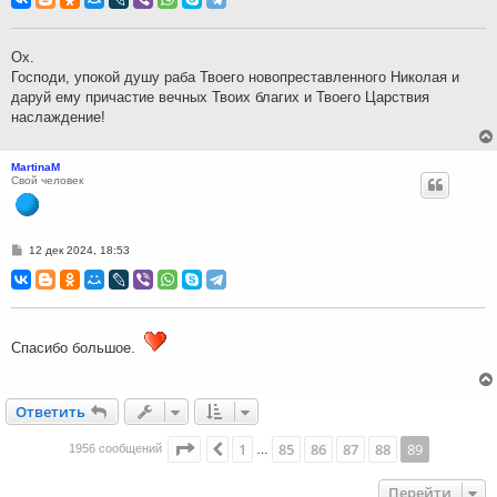
б
щ
е
н
Ох.
и
Господи, упокой душу раба Твоего новопреставленного Николая и
е
даруй ему причастие вечных Твоих благих и Твоего Царствия
наслаждение!
MartinaM
Свой человек
С
12 дек 2024, 18:53
о
о
б
щ
е
н
и
Спасибо большое.
е
Ответить
О
т
в
е
т
и
т
ь
Страница
89
из
89
1
85
86
87
88
89
Пред.
1956 сообщений
…
Перейти