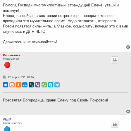
н
Помоги, Господи многомилостивый, страждущей Елене, утеши и
и
помилуй!
е
Елена, вы сейчас в состоянии острого горя, поверьте, мы все
проходили это мучительное время. Надо отплакать, отгоревать.
Потом появятся силы жить, а главное, осмыслить, почему это с вами
случилось и ДЛЯ ЧЕГО.
Держитесь и не отчаивайтесь!
Рассветная
Модератор
С
12 апр 2022, 18:07
о
о
б
щ
е
н
Пресвятая Богородица, храни Елену под Своим Покровом!
и
е
VitalP
Свой человек