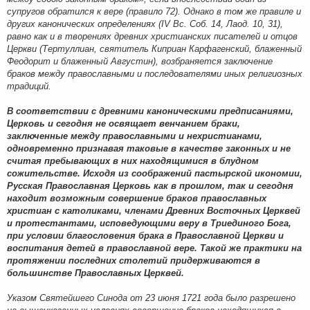
супругов обратился к вере (правило 72). Однако в том же правиле и
других канонических определениях (IV Вс. Соб. 14, Лаод. 10, 31),
равно как и в творениях древних христианских писателей и отцов
Церкви (Тертуллиан, святитель Киприан Карфагенский, блаженный
Феодорит и блаженный Августин), возбраняется заключение
браков между православными и последователями иных религиозных
традиций.
В соответствии с древними каноническими предписаниями,
Церковь и сегодня не освящает венчанием браки,
заключенные между православными и нехристианами,
одновременно признавая таковые в качестве законных и не
считая пребывающих в них находящимися в блудном
сожительстве. Исходя из соображений пастырской икономии,
Русская Православная Церковь как в прошлом, так и сегодня
находит возможным совершение браков православных
христиан с католиками, членами Древних Восточных Церквей
и протестантами, исповедующими веру в Триединого Бога,
при условии благословения брака в Православной Церкви и
воспитания детей в православной вере. Такой же практики на
протяжении последних столетий придерживаются в
большинстве Православных Церквей.
Указом Святейшего Синода от 23 июня 1721 года было разрешено