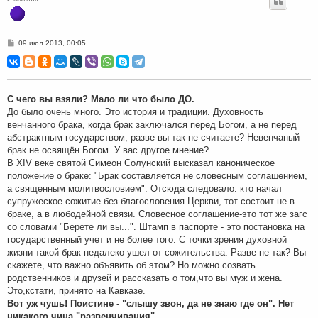
С
09 июл 2013, 00:05
о
о
б
щ
е
н
С чего вы взяли? Мало ли что было ДО.
и
До было очень много. Это история и традиции. Духовность
е
венчанного брака, когда брак заключался перед Богом, а не перед
абстрактным государством, разве вы так не считаете? Невенчаный
брак не освящён Богом. У вас другое мнение?
В XIV веке святой Симеон Солунский высказал каноническое
положение о браке: "Брак составляется не словесным соглашением,
а священным молитвословием". Отсюда следовало: кто начал
супружеское сожитие без благословения Церкви, тот состоит не в
браке, а в любодейной связи. Словесное соглашение-это тот же загс
со словами "Берете ли вы...". Штамп в паспорте - это постановка на
государственный учет и не более того. С точки зрения духовной
жизни такой брак недалеко ушел от сожительства. Разве не так? Вы
скажете, что важно объявить об этом? Но можно созвать
родственников и друзей и рассказать о том,что вы муж и жена.
Это,кстати, принято на Кавказе.
Вот уж чушь! Поистине - "слышу звон, да не знаю где он". Нет
никакого чина "развенчивания".