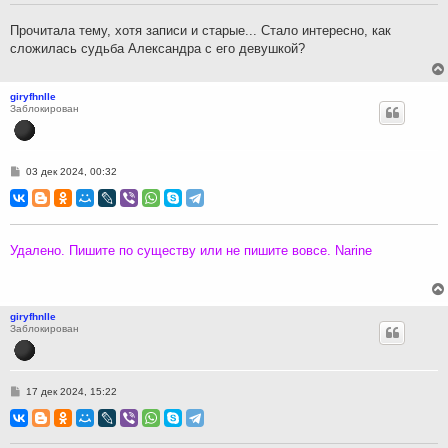
е
н
Прочитала тему, хотя записи и старые... Стало интересно, как
и
сложилась судьба Александра с его девушкой?
е
giryfhnlle
Заблокирован
С
03 дек 2024, 00:32
о
о
б
щ
е
н
Удалено. Пишите по существу или не пишите вовсе. Narine
и
е
giryfhnlle
Заблокирован
С
17 дек 2024, 15:22
о
о
б
щ