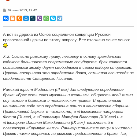
С
09 июл 2013, 12:42
о
о
б
щ
е
н
А вот выдержка из Основ социальной концепции Русской
и
православной церкви по этому вопросу. Все изложено яснее ясного
е
Х.2. Согласно римскому праву, легшему в основу гражданских
кодексов большинства современных государств, брак является
соглашением между двумя свободными в своем выборе сторонами.
Церковь восприняла это определение брака, осмыслив его исходя из
свидетельств Священного Писания.
Римский юрист Модестин (III век) дал следующее определение
брака: «Брак есть союз мужчины и женщины, общность всей жизни,
соучастие в божеском и человеческом праве». В практически
неизменном виде это определение вошло в канонические сборники
Православной Церкви, в частности, в «Номоканон» патриарха
Фотия (IX век), в «Синтагму» Матфея Властаря (XIV век) и в
«Прохирон» Василия Македонянина (IX век), включенный в
славянскую «Кормчую книгу». Раннехристианские отцы и учители
Церкви также опирались на римские представления о браке. Так,