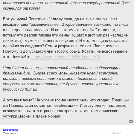
повторного венчания, если первый церковно-государственный брак
окончился разводом.
Вот уж чушь! Поистине - "слышу звон, да не знаю где он". Нет
никакого чина "развенчивания". Второе венчание возможно, но лишь
в определенных случаях. И не потому что "спайка" с гос-вом, а
потому что реалии таковы что семьи рушатся (вот как раз наследие
лихих лет), мужчины изменяют и уходят. И что, женщине оставаться
одной из-за блудника? Семья разрушена, ее нет. После измены.
Поэтому и допускается чин второго брака. Кстати, не нововведение
это. Почитайте
https://www.ioann.ru/?id=350&partid=13
Что будет дальше, в современной тенденции к глобализации с
браком,увидим. Скорее всего, возникновение новой всемирной
религии с новыми понятиями о семье и браке,ведь с одной
стороны- исламские страны, а с другой-- красно-христианско-
буддийский Китай.
А это вы к чему? На уровне гос-ва может быть что угодно. Традиции
же Православия остаются незыблемыми. И отступления настолько
незначительны, что странно подозревать какие-то мифические
уступки Церкви в плане морали.
Dezertirka
Участник