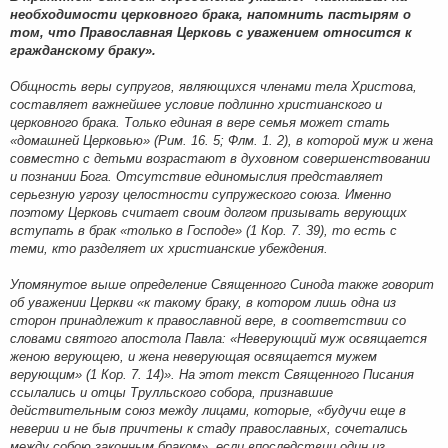
необходимости церковного брака, напомнить пастырям о
том, что Православная Церковь с уважением относится к
гражданскому браку».
Общность веры супругов, являющихся членами тела Христова,
составляет важнейшее условие подлинно христианского и
церковного брака. Только единая в вере семья может стать
«домашней Церковью» (Рим. 16. 5; Флм. 1. 2), в которой муж и жена
совместно с детьми возрастают в духовном совершенствовании
и познании Бога. Отсутствие единомыслия представляет
серьезную угрозу целостности супружеского союза. Именно
поэтому Церковь считает своим долгом призывать верующих
вступать в брак «только в Господе» (1 Кор. 7. 39), то есть с
теми, кто разделяет их христианские убеждения.
Упомянутое выше определение Священного Синода также говорит
об уважении Церкви «к такому браку, в котором лишь одна из
сторон принадлежит к православной вере, в соответствии со
словами святого апостола Павла: «Неверующий муж освящается
женою верующею, и жена неверующая освящается мужем
верующим» (1 Кор. 7. 14)». На этот текст Священного Писания
ссылались и отцы Трулльского собора, признавшие
действительным союз между лицами, которые, «будучи еще в
неверии и не быв причтены к стаду православных, сочетались
между собою законным браком», если впоследствии один из