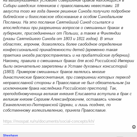
на вышеуказанных условиях совершение браков находящихся в
Сибири шведских пленников с православными невестами. 18
августа того же года данное решение Синода получило подробное
библейское и богословское обоснование в особом Синодальном
Послании. На это послание Святейший Синод ссылался и
впоследствии при разрешении вопросов о смешанных браках в
губерниях, присоединенных от Польши, а также в Финляндии
(указы Святейшего Синода от 1803 и 1811 годов). В этих
областях, впрочем, дозволялось более свободное определение
конфессиональной принадлежности детей (временно такая
практика иногда распространялась и на прибалтийские губернии).
Наконец, правила о смешанных браках для всей Российской Империи
были окончательно закреплены в Уставе духовных консисторий
(1883). Примером смешанных браков являлись многие
династические бракосочетания, при совершении которых переход
неправославной стороны в Православие не был обязательным (за
исключением брака наследника Российского престола). Так,
преподобномученица великая княгиня Елисавета вступила в брак с
великим князем Сергием Александровичем, оставаясь членом
Евангелическо-Лютеранской Церкви, и лишь позднее, по
собственному волеизъявлению, приняла Православие.
https://mospat.ru/ru/documents/social-concepts/kh/
Sheehave