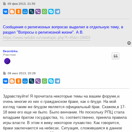
С
09 фев 2013, 21:50
о
о
б
щ
е
н
Сообщения о религиозных вопросах выделил в отдельную тему, в
и
раздел "Вопросы о религиозной жизни". А.В.
е
https://www.nelubit.ru/viewtopic.php?f=45&t=18403
Dezertirka
Участник
С
08 июл 2013, 20:28
о
о
б
щ
е
н
Здравствуйте! Я прочитала некоторые темы на вашем форуме,и.
и
очень многие из них о гражданском браке, как о блуде. На мой
е
взгляд таким же блудом является официальный брак. Скажем,в 17-
18 веке его еще не было. Было венчание. Но поскольку РПЦ стала
младшим братом государства, то, соответственно, приняла правила
игры власти. В этом я вижу некоторое лукавство. Как говорится,
браки заключаются на небесах. Ситуация, сложившаяся в данное