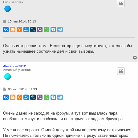
Свой человек
С
15 янв 2014, 16:13
о
о
б
щ
е
н
Очень интересная тема. Если автор еще присутствует, хотелось бы
и
узнать нынешнее состояние дел и свои выводы.
е
Alexander2012
Активный участник
С
05 мар 2014, 01:33
о
о
б
щ
е
н
Очень давно не заходил на форум, а тут вот выдалась пара
и
свободных минут и пробежался по старым закладкам браузера.
е
У меня все хорошо. С моей девушкой мы по-прежнему встречаемся.
Не поженились только по одной причине - в результате некоторых