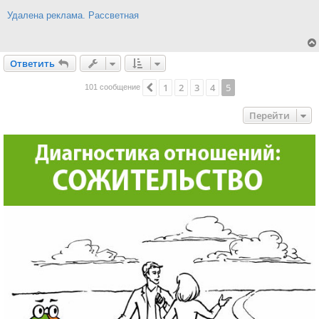
е
н
Удалена реклама. Рассветная
и
е
Ответить
О
т
в
е
т
и
т
ь
1
2
3
4
5
Пред.
101 сообщение
Перейти