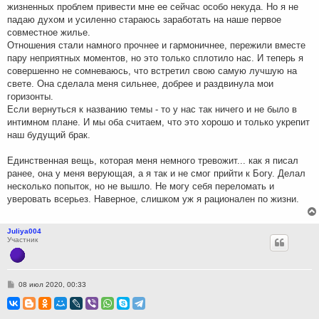
жизненных проблем привести мне ее сейчас особо некуда. Но я не
падаю духом и усиленно стараюсь заработать на наше первое
совместное жилье.
Отношения стали намного прочнее и гармоничнее, пережили вместе
пару неприятных моментов, но это только сплотило нас. И теперь я
совершенно не сомневаюсь, что встретил свою самую лучшую на
свете. Она сделала меня сильнее, добрее и раздвинула мои
горизонты.
Если вернуться к названию темы - то у нас так ничего и не было в
интимном плане. И мы оба считаем, что это хорошо и только укрепит
наш будущий брак.
Единственная вещь, которая меня немного тревожит... как я писал
ранее, она у меня верующая, а я так и не смог прийти к Богу. Делал
несколько попыток, но не вышло. Не могу себя переломать и
уверовать всерьез. Наверное, слишком уж я рационален по жизни.
Juliya004
Участник
С
08 июл 2020, 00:33
о
о
б
щ