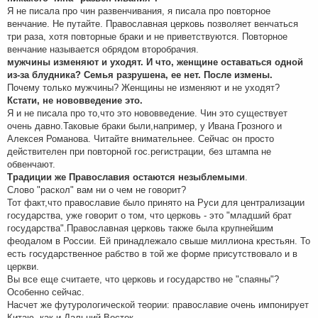
Я не писала про чин развенчивания, я писала про повторное
венчание. Не путайте. Православная церковь позволяет венчаться
три раза, хотя повторные браки и не приветствуются. Повторное
венчание называется обрядом второбрачия.
мужчины изменяют и уходят. И что, женщине оставаться одной
из-за блудника? Семья разрушена, ее нет. После измены.
Почему только мужчины? Женщины не изменяют и не уходят?
Кстати, не нововведение это.
Я и не писала про то,что это нововведение. Чин это существует
очень давно.Таковые браки были,например, у Ивана Грозного и
Алексея Романова. Читайте внимательнее. Сейчас он просто
действителен при повторной гос.регистрации, без штампа не
обвенчают.
Традиции же Православия остаются незыблемыми
.
Слово "раскол" вам ни о чем не говорит?
Тот факт,что православие было принято на Руси для централизации
государства, уже говорит о том, что церковь - это "младший брат
государства".Православная церковь также была крупнейшим
феодалом в России. Ей принадлежало свыше миллиона крестьян. То
есть государственное рабство в той же форме присутствовало и в
церкви.
Вы все еще считаете, что церковь и государство не "спаяны"?
Особенно сейчас.
Насчет же футурологической теории: православие очень импонирует
Китаю, как и Дальний Восток.