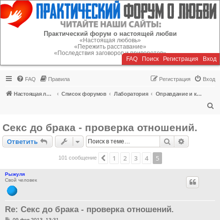
Регистрация
Практический форум о настоящей любви
«Настоящая любовь»
«Пережить расставание»
«Последствия заговоров и приворотов»
FAQ
Поиск
Р
е
г
и
с
т
р
а
ц
и
я
Вход
FAQ
Правила
Р
е
г
и
с
т
р
а
ц
и
я
Вход
Настоящая любовь
Список форумов
Лаборатория
Оправдание и критика блуда
П
о
Секс до брака - проверка отношений.
и
Ответить
Поиск
Расширен
О
т
в
е
т
и
т
ь
с
к
1
2
3
4
5
Пред.
101 сообщение
Рыжуля
Свой человек
Re: Секс до брака - проверка отношений.
С
09 фев 2013, 13:31