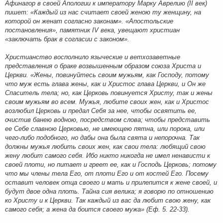
Афинагор в своей Апологии к императору Марку Аврелию (II век)
пишет: «Каждый из нас считает своей женою ту женщину, на
которой он женат согласно законам». «Апостольские
постановления», памятник IV века, увещают христиан
«заключать брак в согласии с законом».
Христианство восполнило языческие и ветхозаветные
представления о браке возвышенным образом союза Христа и
Церкви. «Жены, повинуйтесь своим мужьям, как Господу, потому
что муж есть глава жены, как и Христос глава Церкви, и Он же
Спаситель тела; но, как Церковь повинуется Христу, так и жены
своим мужьям во всем. Мужья, любите своих жен, как и Христос
возлюбил Церковь и предал Себя за нее, чтобы освятить ее,
очистив банею водною, посредством слова; чтобы представить
ее Себе славною Церковью, не имеющею пятна, или порока, или
чего-либо подобного, но дабы она была свята и непорочна. Так
должны мужья любить своих жен, как свои тела: любящий свою
жену любит самого себя. Ибо никто никогда не имел ненависти к
своей плоти, но питает и греет ее, как и Господь Церковь; потому
что мы члены тела Его, от плоти Его и от костей Его. Посему
оставит человек отца своего и мать и прилепится к жене своей, и
будут двое одна плоть. Тайна сия велика; я говорю по отношению
ко Христу и к Церкви. Так каждый из вас да любит свою жену, как
самого себя; а жена да боится своего мужа» (Еф. 5. 22-33).