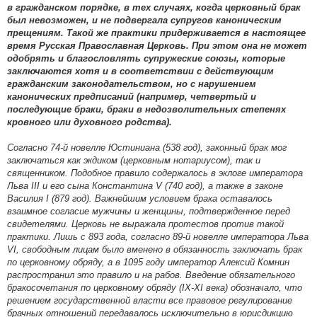
в гражданском порядке, в тех случаях, когда церковный брак
был невозможен, и не подвергала супругов каноническим
прещениям. Такой же практики придерживается в настоящее
время Русская Православная Церковь. При этом она не может
одобрять и благословлять супружеские союзы, которые
заключаются хотя и в соответствии с действующим
гражданским законодательством, но с нарушением
канонических предписаний (например, четвертый и
последующие браки, браки в недозволительных степенях
кровного или духовного родства).
Согласно 74-й новелле Юстиниана (538 год), законный брак мог
заключаться как экдиком (церковным нотариусом), так и
священником. Подобное правило содержалось в эклоге императора
Льва III и его сына Константина V (740 год), а также в законе
Василия I (879 год). Важнейшим условием брака оставалось
взаимное согласие мужчины и женщины, подтвержденное перед
свидетелями. Церковь не выражала протестов против такой
практики. Лишь с 893 года, согласно 89-й новелле императора Льва
VI, свободным лицам было вменено в обязанность заключать брак
по церковному обряду, а в 1095 году император Алексий Комнин
распространил это правило и на рабов. Введение обязательного
бракосочетания по церковному обряду (IX-XI века) обозначало, что
решением государственной власти все правовое регулирование
брачных отношений передавалось исключительно в юрисдикцию