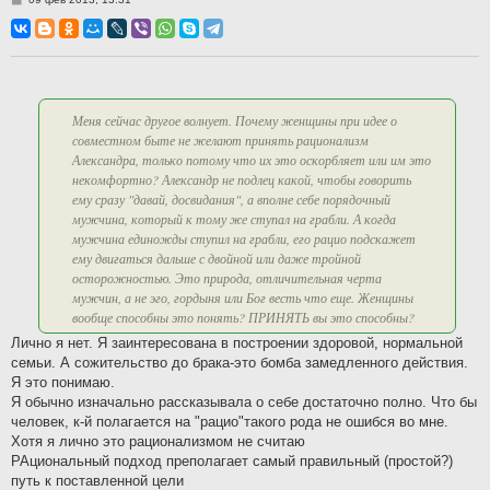
о
о
б
щ
е
н
и
е
Меня сейчас другое волнует. Почему женщины при идее о
совместном быте не желают принять рационализм
Александра, только потому что их это оскорбляет или им это
некомфортно? Александр не подлец какой, чтобы говорить
ему сразу "давай, досвидания", а вполне себе порядочный
мужчина, который к тому же ступал на грабли. А когда
мужчина единожды ступил на грабли, его рацио подскажет
ему двигаться дальше с двойной или даже тройной
осторожностью. Это природа, отличительная черта
мужчин, а не эго, гордыня или Бог весть что еще. Женщины
вообще способны это понять? ПРИНЯТЬ вы это способны?
Лично я нет. Я заинтересована в построении здоровой, нормальной
семьи. А сожительство до брака-это бомба замедленного действия.
Я это понимаю.
Я обычно изначально рассказывала о себе достаточно полно. Что бы
человек, к-й полагается на "рацио"такого рода не ошибся во мне.
Хотя я лично это рационализмом не считаю
РАциональный подход преполагает самый правильный (простой?)
путь к поставленной цели