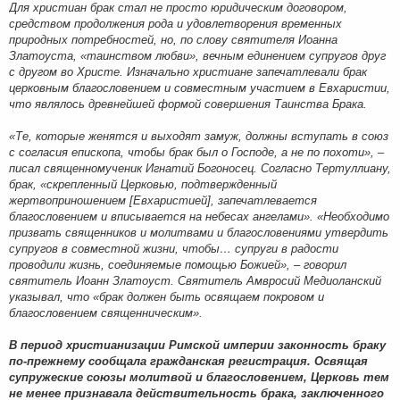
Для христиан брак стал не просто юридическим договором,
средством продолжения рода и удовлетворения временных
природных потребностей, но, по слову святителя Иоанна
Златоуста, «таинством любви», вечным единением супругов друг
с другом во Христе. Изначально христиане запечатлевали брак
церковным благословением и совместным участием в Евхаристии,
что являлось древнейшей формой совершения Таинства Брака.
«Те, которые женятся и выходят замуж, должны вступать в союз
с согласия епископа, чтобы брак был о Господе, а не по похоти», –
писал священномученик Игнатий Богоносец. Согласно Тертуллиану,
брак, «скрепленный Церковью, подтвержденный
жертвоприношением [Евхаристией], запечатлевается
благословением и вписывается на небесах ангелами». «Необходимо
призвать священников и молитвами и благословениями утвердить
супругов в совместной жизни, чтобы… супруги в радости
проводили жизнь, соединяемые помощью Божией», – говорил
святитель Иоанн Златоуст. Святитель Амвросий Медиоланский
указывал, что «брак должен быть освящаем покровом и
благословением священническим».
В период христианизации Римской империи законность браку
по-прежнему сообщала гражданская регистрация. Освящая
супружеские союзы молитвой и благословением, Церковь тем
не менее признавала действительность брака, заключенного