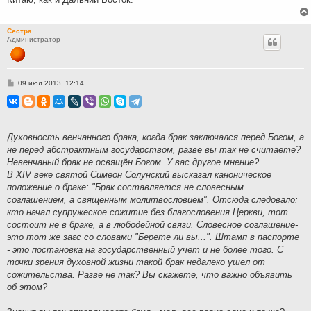
Сестра
Администратор
С
09 июл 2013, 12:14
о
о
б
щ
е
н
Духовность венчанного брака, когда брак заключался перед Богом, а
и
не перед абстрактным государством, разве вы так не считаете?
е
Невенчаный брак не освящён Богом. У вас другое мнение?
В XIV веке святой Симеон Солунский высказал каноническое
положение о браке: "Брак составляется не словесным
соглашением, а священным молитвословием". Отсюда следовало:
кто начал супружеское сожитие без благословения Церкви, тот
состоит не в браке, а в любодейной связи. Словесное соглашение-
это тот же загс со словами "Берете ли вы...". Штамп в паспорте
- это постановка на государственный учет и не более того. С
точки зрения духовной жизни такой брак недалеко ушел от
сожительства. Разве не так? Вы скажете, что важно объявить
об этом?