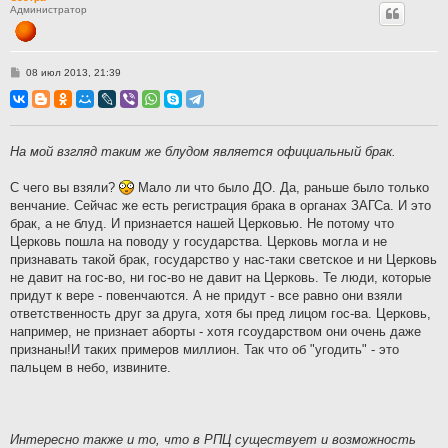
Администратор
С
08 июл 2013, 21:39
о
о
б
щ
е
н
На мой взгляд таким же блудом является официальный брак.
и
е
С чего вы взяли?
Мало ли что было ДО. Да, раньше было только
венчание. Сейчас же есть регистрация брака в органах ЗАГСа. И это
брак, а не блуд. И признается нашей Церковью. Не потому что
Церковь пошла на поводу у государства. Церковь могла и не
признавать такой брак, государство у нас-таки светское и ни Церковь
не давит на гос-во, ни гос-во не давит на Церковь. Те люди, которые
придут к вере - повенчаются. А не придут - все равно они взяли
ответственность друг за друга, хотя бы пред лицом гос-ва. Церковь,
например, не признает аборты - хотя гсоударством они очень даже
признаны!И таких примеров миллион. Так что об "угодить" - это
пальцем в небо, извините.
Интересно также и то, что в РПЦ существует и возможность