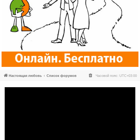
Настоящая любовь
Список форумов
Часовой пояс:
UTC+03:00