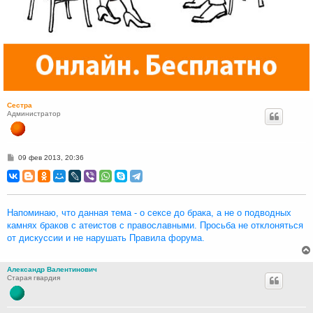
Сестра
Администратор
С
09 фев 2013, 20:36
о
о
б
щ
е
н
Напоминаю, что данная тема - о сексе до брака, а не о подводных
и
камнях браков с атеистов с православными. Просьба не отклоняться
е
от дискуссии и не нарушать Правила форума.
Александр Валентинович
Старая гвардия