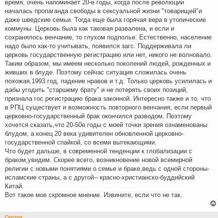
время, очень напоминает 20-е годы, когда после революции
началась пропаганда свободы в сексуальной жизни "товарищей"и
даже шведские семьи. Тогда еще была горячая вера в утопические
коммуны. Церковь была как таковая развалена, и если и
сохранялось венчание, то глухом подполье. Естественно, население
надо было как-то учитывать, появился загс. Поддерживала ли
церковь государственную регистрацию или нет, никого не волновало.
Таким образом, мы имеем несколько поколений людей, рожденных и
живших в блуде. Поэтому сейчас ситуация сложилась очень
похожая,1993 год, падение нравов и т.д. Только церковь усилилась и
дабы угодить "старшему брату" и не потерять своих позиций,
признала гос.регистрацию брака законной. Интересно также и то, что
в РПЦ существует и возможность повторного венчания, если первый
церковно-государственный брак окончился разводом. Поэтому
хочется сказать,что 20-50е годы с моей точки зрения ознаменованы
блудом, а конец 20 века удивителен обновленной церковно-
государственной спайкой, со всеми вытекающими.
Что будет дальше, в современной тенденции к глобализации с
браком,увидим. Скорее всего, возникновение новой всемирной
религии с новыми понятиями о семье и браке,ведь с одной стороны-
исламские страны, а с другой-- красно-христианско-буддийский
Китай.
Вот такое мое скромное мнение. Извините, если что не так.
Сестра