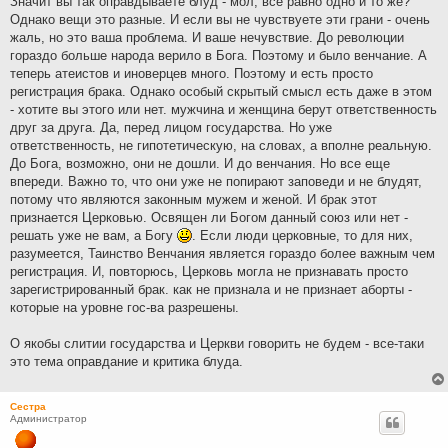
Значит вы так оправдываете блуд - мол, все равно одно и то же?
Однако вещи это разные. И если вы не чувствуете эти грани - очень
жаль, но это ваша проблема. И ваше нечувствие. До революции
гораздо больше народа верило в Бога. Поэтому и было венчание. А
теперь атеистов и иноверцев много. Поэтому и есть просто
регистрация брака. Однако особый скрытый смысл есть даже в этом
- хотите вы этого или нет. мужчина и женщина берут ответственность
друг за друга. Да, перед лицом государства. Но уже
ответственность, не гипотетическую, на словах, а вполне реальную.
До Бога, возможно, они не дошли. И до венчания. Но все еще
впереди. Важно то, что они уже не попирают заповеди и не блудят,
потому что являются законным мужем и женой. И брак этот
признается Церковью. Освящен ли Богом данный союз или нет -
решать уже не вам, а Богу
. Если люди церковные, то для них,
разумеется, Таинство Венчания является гораздо более важным чем
регистрация. И, повторюсь, Церковь могла не признавать просто
зарегистрированный брак. как не признала и не признает аборты -
которые на уровне гос-ва разрешены.
О якобы слитии государства и Церкви говорить не будем - все-таки
это тема оправдание и критика блуда.
Сестра
Администратор