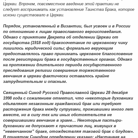
Церкви. Впрочем, повсеместное введение этой практики не
следует воспринимать как установление Таинства Брака, которое
искони существовало в Церкви.
Порядок, установленный в Византии, был усвоен и в России
по отношению к лицам православного вероисповедания.
Однако с принятием Декрета об отделении Церкви от
государства (1918 год) бракосочетание по церковному чину
лишилось юридической силы; формально верующим
предоставлялось право принимать церковное благословение
после регистрации брака в государственных органах. Однако
на протяжении длительного периода государственного
преследования религии совершение торжественного
венчания в церкви фактически оставалось крайне
затруднительным и опасным.
Священный Синод Русской Православной Церкви 28 декабря
1998 года с сожалением отметил, что «некоторые духовники
объявляют незаконным гражданский брак или требуют
расторжения брака между супругами, прожившими много лет
вместе, но в силу тех или иных обстоятельств не
совершившими венчание в храме… Некоторые пастыри-
духовники не допускают к причастию лиц, живущих в
“невенчанном” браке, отождествляя таковой брак с блудом».
В принятом Синодом определении указано: «Настаивая на