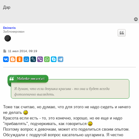
е
н
Дар
и
е
Deineris
Заблокирован
С
11 июл 2014, 09:19
о
о
б
щ
е
н
и
Malasko писал(а):
е
Я думаю, что если девушка красива - то она и будет всегда
фотогенично выглядеть.
Тоже так считаю, но думаю, что для этого не надо сидеть и ничего
не делать
Красота если есть - то, это конечно, хорошо, но ее еще и надо
"прибавлять", подчеркивать, как говориться
Поэтому вопрос к девочкам, может кто поделиться своим опытом.
Обсуждали с подругой вопрос касательно шугаринга. Я честно