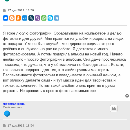
С
17 дек 2012, 13:50
о
о
б
щ
е
н
Я тоже люблю фотографии. Обрабатываю на компьютере и делаю
и
фотокниги для друзей. Мне нравятся их улыбки и радость на лицах
е
от подарка. У меня был случай - моя директор родила второго
ребёнка и он буквально рас на работе. Я достаточно много
фотографировала. А потом подарила альбом на новый год. Ничего
необычного - просто фотографии в альбоме. Она даже прослезилась
- сказала, что думала, что у её мальчика не было детства... Кстати,
как вариант подарка - для тех, кто любит руками мастерить.
Распечатываете фотографии и вкладываете в обычный альбом, а
вот обложку делаете сами - и тут масса идей для творчества и
техник исполнения. Потом такой альбом очень приятно в руках
держать. Не сравнить с просто фото на компьютере...
Любимая жена
Свой человек
С
17 дек 2012, 13:54
о