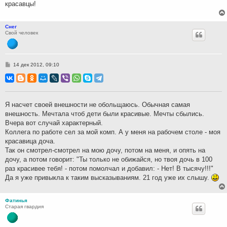
красавцы!
Снег
Свой человек
С
14 дек 2012, 09:10
о
о
б
щ
е
н
Я насчет своей внешности не обольщаюсь. Обычная самая
и
внешность. Мечтала чтоб дети были красивые. Мечты сбылись.
е
Вчера вот случай характерный.
Коллега по работе сел за мой комп. А у меня на рабочем столе - моя
красавица доча.
Так он смотрел-смотрел на мою дочу, потом на меня, и опять на
дочу, а потом говорит: "Ты только не обижайся, но твоя дочь в 100
раз красивее тебя! - потом помолчал и добавил: - Нет! В тысячу!!!"
Да я уже привыкла к таким высказываниям. 21 год уже их слышу.
Фатинья
Старая гвардия