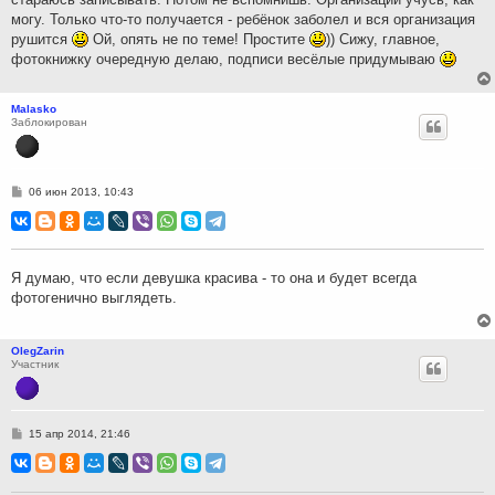
могу. Только что-то получается - ребёнок заболел и вся организация
рушится
Ой, опять не по теме! Простите
)) Сижу, главное,
фотокнижку очередную делаю, подписи весёлые придумываю
Malasko
Заблокирован
С
06 июн 2013, 10:43
о
о
б
щ
е
н
Я думаю, что если девушка красива - то она и будет всегда
и
фотогенично выглядеть.
е
OlegZarin
Участник
С
15 апр 2014, 21:46
о
о
б
щ