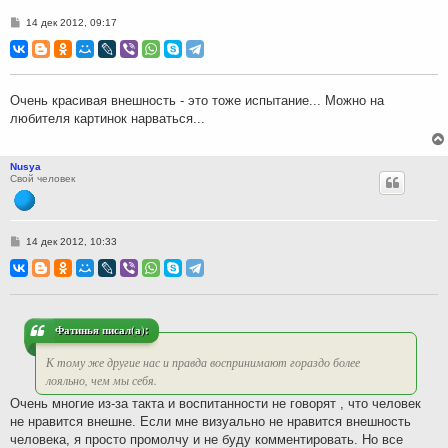
С
14 дек 2012, 09:17
о
о
б
щ
е
н
Очень красивая внешность - это тоже испытание... Можно на
и
любителя картинок нарваться...
е
Nusya
Свой человек
С
14 дек 2012, 10:33
о
о
б
щ
е
н
и
Фатинья писал(а):
е
К тому же другие нас и правда воспринимают гораздо более
лояльно, чем мы себя.
Очень многие из-за такта и воспитанности не говорят , что человек
не нравится внешне. Если мне визуально не нравится внешность
человека, я просто промолчу и не буду комментировать. Но все