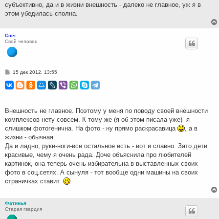
субъективно, да и в жизни внешность - далеко не главное, уж я в
этом убедилась сполна.
Снег
Свой человек
С
15 дек 2012, 13:55
о
о
б
щ
е
н
Внешность не главное. Поэтому у меня по поводу своей внешности
и
комплексов нету совсем. К тому же (я об этом писала уже)- я
е
слишком фотогенична. На фото - ну прямо раскрасавица
, а в
жизни - обычная.
Да и ладно, руки-ноги-все остальное есть - вот и славно. Зато дети
красивые, чему я очень рада. Доче объяснила про любителей
картинок, она теперь очень избирательна в выставленных своих
фото в соц.сетях. А сынуля - тот вообще одни машины на своих
страничках ставит.
Фатинья
Старая гвардия