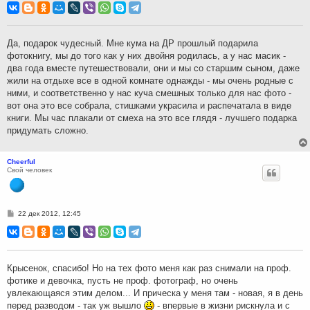
о
б
щ
е
н
Да, подарок чудесный. Мне кума на ДР прошлый подарила
и
фотокнигу, мы до того как у них двойня родилась, а у нас масик -
е
два года вместе путешествовали, они и мы со старшим сыном, даже
жили на отдыхе все в одной комнате однажды - мы очень родные с
ними, и соответственно у нас куча смешных только для нас фото -
вот она это все собрала, стишками украсила и распечатала в виде
книги. Мы час плакали от смеха на это все глядя - лучшего подарка
придумать сложно.
Cheerful
Свой человек
С
22 дек 2012, 12:45
о
о
б
щ
е
н
Крысенок, спасибо! Но на тех фото меня как раз снимали на проф.
и
фотике и девочка, пусть не проф. фотограф, но очень
е
увлекающаяся этим делом... И прическа у меня там - новая, я в день
перед разводом - так уж вышло
- впервые в жизни рискнула и с