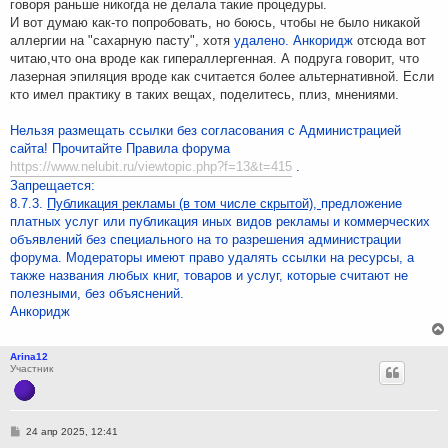
говоря раньше никогда не делала такие процедуры.
И вот думаю как-то попробовать, но боюсь, чтобы не было никакой
аллергии на "сахарную пасту", хотя
удалено. Анкоридж
отсюда вот
читаю,что она вроде как гипераллергенная. А подруга говорит, что
лазерная эпиляция вроде как считается более альтернативной. Если
кто имел практику в таких вещах, поделитесь, плиз, мнениями.
Нельзя размещать ссылки без согласования с Администрацией
сайта! Прочитайте Правила форума
https://www.nelubit.ru/viewtopic.php?f=13&t=415
.
Запрещается:
8.7.3.
Публикация рекламы (в том числе скрытой),
предложение
платных услуг или публикация иных видов рекламы и коммерческих
объявлений без специального на то разрешения администрации
форума. Модераторы имеют право удалять ссылки на ресурсы, а
также названия любых книг, товаров и услуг, которые считают не
полезными, без объяснений.
Анкоридж
Arina12
Участник
С
24 апр 2025, 12:41
о