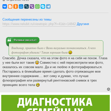
о
о
б
щ
е
н
Сообщения перенесены из темы
и
https://www.nelubit.ru/viewtopic.php?f=41&t=14842
Другиня
е
Фатинья писал(а):
Владимир, приятно было с Вами визуально познакомиться. А чего
фотографию удалили? Такая хорошая была
Спасибо. Дочка сказала, что на этом фото я на себя не похож. Глаза
у нее были вот такие
Совместно с ней пересмотрели мои фото,
оказалось их совсем мало. Да и не люблю я фотографироваться.
Постараюсь в ближайшее время сделать фото отряжающее мое
внутреннее содержание.... вот сижу и думаю, что лучше
флюорография или развернутый рентгеновский снимок в трех
проекциях всего тела