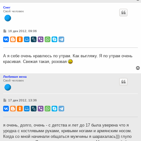
Снег
Свой человек
С
16 дек 2012, 09:06
о
о
б
щ
е
н
А я себе очень нравлюсь по утрам. Как выгляжу. Я по утрам очень
и
красивая. Свежая такая, розовая
е
Любимая жена
Свой человек
С
17 дек 2012, 13:36
о
о
б
щ
е
н
я очень, долго, очень - с детства и лет до 17 была уверена что я
и
уродка с костлявыми руками, кривыми ногами и армянским носом.
е
Когда со мной начинали общаться мужчины я шарахалась))) глупо