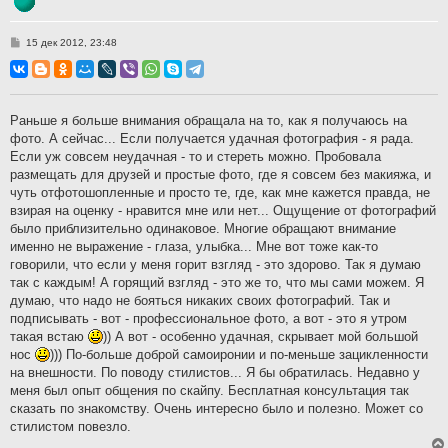
С
15 дек 2012, 23:48
о
о
б
щ
е
н
Раньше я больше внимания обращала на то, как я получаюсь на
и
фото. А сейчас... Если получается удачная фотография - я рада.
е
Если уж совсем неудачная - то и стереть можно. Пробовала
размещать для друзей и простые фото, где я совсем без макияжа, и
чуть отфотошопленные и просто те, где, как мне кажется правда, не
взирая на оценку - нравится мне или нет... Ощущение от фотографий
было приблизительно одинаковое. Многие обращают внимание
именно не выражение - глаза, улыбка... Мне вот тоже как-то
говорили, что если у меня горит взгляд - это здорово. Так я думаю
так с каждым! А горящий взгляд - это же то, что мы сами можем. Я
думаю, что надо не бояться никаких своих фотографий. Так и
подписывать - вот - профессиональное фото, а вот - это я утром
такая встаю
)) А вот - особенно удачная, скрывает мой большой
нос
))) По-больше доброй самоиронии и по-меньше зацикленности
на внешности. По поводу стилистов... Я бы обратилась. Недавно у
меня был опыт общения по скайпу. Бесплатная консультация так
сказать по знакомству. Очень интересно было и полезно. Может со
стилистом повезло.