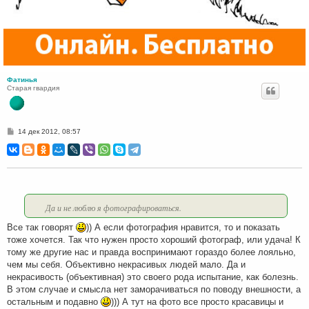
Фатинья
Старая гвардия
С
14 дек 2012, 08:57
о
о
б
щ
е
н
и
е
Да и не люблю я фотографироваться.
Все так говорят
)) А если фотография нравится, то и показать
тоже хочется. Так что нужен просто хороший фотограф, или удача! К
тому же другие нас и правда воспринимают гораздо более лояльно,
чем мы себя. Объективно некрасивых людей мало. Да и
некрасивость (объективная) это своего рода испытание, как болезнь.
В этом случае и смысла нет заморачиваться по поводу внешности, а
остальным и подавно
))) А тут на фото все просто красавицы и