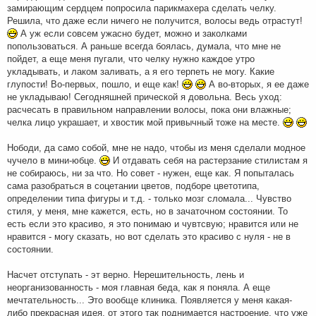
замирающим сердцем попросила парикмахера сделать челку.
Решила, что даже если ничего не получится, волосы ведь отрастут!
А уж если совсем ужасно будет, можно и заколками
попользоваться. А раньше всегда боялась, думала, что мне не
пойдет, а еще меня пугали, что челку нужно каждое утро
укладывать, и лаком заливать, а я его терпеть не могу. Какие
глупости! Во-первых, пошло, и еще как!
А во-вторых, я ее даже
не укладываю! Сегодняшней прической я довольна. Весь уход:
расчесать в правильном направлении волосы, пока они влажные;
челка лицо украшает, и хвостик мой привычный тоже на месте.
Нободи, да само собой, мне не надо, чтобы из меня сделали модное
чучело в мини-юбце.
И отдавать себя на растерзание стилистам я
не собираюсь, ни за что. Но совет - нужен, еще как. Я попыталась
сама разобраться в соцетании цветов, подборе цветотипа,
определении типа фигуры и т.д. - только мозг сломала... Чувство
стиля, у меня, мне кажется, есть, но в зачаточном состоянии. То
есть если это красиво, я это понимаю и чувтсвую; нравится или не
нравится - могу сказать, но вот сделать это красиво с нуля - не в
состоянии.
Насчет отступать - эт верно. Нерешительность, лень и
неорганизованность - моя главная беда, как я поняла. А еще
мечтательность... Это вообще клиника. Появляется у меня какая-
либо прекрасная идея, от этого так поднимается настроение, что уже