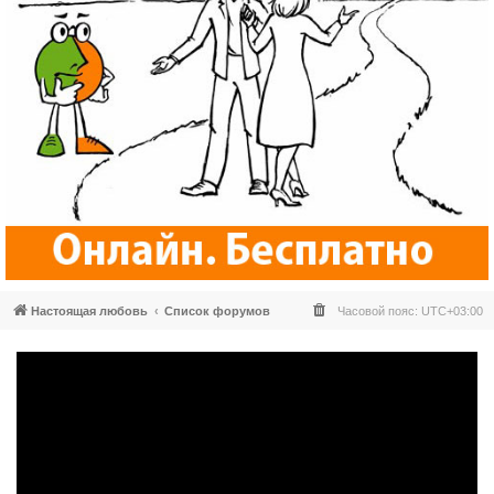
Настоящая любовь
Список форумов
Часовой пояс:
UTC+03:00