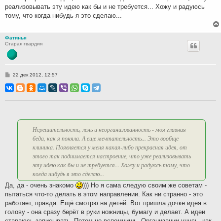
реализовывать эту идею как бы и не требуется... Хожу и радуюсь
тому, что когда нибудь я это сделаю...
Фатинья
Старая гвардия
С
22 дек 2012, 12:57
о
о
б
щ
е
н
и
е
Нерешительность, лень и неорганизованность - моя главная
беда, как я поняла. А еще мечтательность... Это вообще
клиника. Появляется у меня какая-либо прекрасная идея, от
этого так поднимается настроение, что уже реализовывать
эту идею как бы и не требуется... Хожу и радуюсь тому, что
когда нибудь я это сделаю...
Да, да - очень знакомо
))) Но я сама следую своим же советам -
пытаться что-то делать в этом направлении. Как ни странно - это
работает, правда. Ещё смотрю на детей. Вот пришла дочке идея в
голову - она сразу берёт в руки ножницы, бумагу и делает. А идеи
стараюсь записывать. Потом не вспомнишь. Организации учусь, как