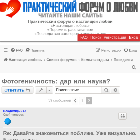
Регистрация
Практический форум о настоящей любви
«Настоящая любовь»
«Пережить расставание»
«Последствия заговоров и приворотов»
FAQ
Поиск
Р
е
г
и
с
т
р
а
ц
и
я
Вход
FAQ
Правила
Р
е
г
и
с
т
р
а
ц
и
я
Вход
Настоящая любовь
Список форумов
Комната отдыха
Посиделки
П
о
Фотогеничность: дар или наука?
и
Ответить
Поиск
Расширен
О
т
в
е
т
и
т
ь
с
к
1
2
Пред.
39 сообщений
Владимир2012
Свой человек
Re: Давайте знакомиться поближе. Уже визуально.
С
14 дек 2012, 01:20