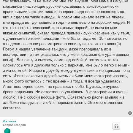
так вспоминать. Я не знаю кто мне это внушил. Мои мама и бабушка
красавицы - настоящие русские красавицы, с аристократически
правильными чертами лица и наверное видя свою непохожесть на
них я сделала такие выводы. А потом мне начало везти на людей,
мне правда вот до прошлого года - очень везло на хороших людей. И
как то то кто то невзначай из знакомых парней, не имея ко мне
никаких симпатий, сказал приводя пример - руки красивые как у тебя,
с длинными тонкими пальцами - мне было тогда лет 18 - смешно, но
я неделю наверное рассматривала свои руки, как что то новое)))
Потом я нашла увлечение танцами, даже преподавала их в
последствии - и там оказалось что у меня красивая фигура и ровные
ноги)) - Вот пишу и смеюсь, сама над собой. А потом как то так
сложилось что я дружила только с парнями, мне было легко с ними -
а им со мной. Я верю в дружбу между мужчинами и женщинами - она
есть. И вот несколько друзей очень любили меня фотографировать,
много фото осталось с тех времён - и тогда, я всегда удавалась.
А вот последнее время, не нравлюсь я себе. Щурюсь, хмурюсь,
брови поднимаю. Не естественно улыбаюсь. А фотографии я очень
люблю. Не с собой)) вообще фото. Обязательно распечатываю и в
альбомы вкладываю, люблю пересматривать. Это мое маленькое
богатство.
Фатинья
Старая гвардия