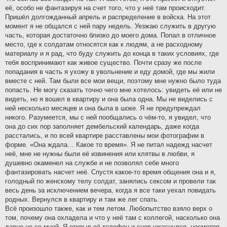
её, особо не фантазируя на счет того, что у неё там происходит.
Пришёл долгожданный апрель и распределение в войска. На этот
момент я не общался с ней пару недель. Уезжаю служить в другую
часть, которая достаточно близко до моего дома. Попал в отличное
место, где к солдатам относятся как к людям, а не расходному
материалу и я рад, что буду служить до конца в таких условиях, где
тебя воспринимают как живое существо. Почти сразу же после
попадания в часть я ухожу в увольнение и еду домой, где мы жили
вместе с ней. Там были все мои вещи, поэтому мне нужно было туда
попасть. Не могу сказать точно чего мне хотелось: увидеть её или не
видеть, но я вошел в квартиру и она была одна. Мы не виделись с
ней несколько месяцев и она была в шоке. Я не предупреждал
никого. Разумеется, мы с ней пообщались о чём-то, я увидел, что
она до сих пор заполняет дембельский календарь, даже когда
расстались, и по всей квартире расставлены мои фотографии в
форме. «Она ждала… Какое то время». Я не питал надежд насчет
неё, мне не нужны были её извинения или клятвы в любви, я
душевно окаменел на службе и не позволял себе много
фантазировать насчет неё. Спустя какое-то время общения она и я,
голодный по женскому телу солдат, занялись сексом и провели так
весь день за исключением вечера, когда я все таки уехал повидать
родных. Вернулся в квартиру и там же лег спать.
Всё произошло также, как и тем летом. Любопытство взяло верх о
том, почему она охладела и что у неё там с коллегой, насколько она
давно не со мной. Я открыл её телефон и снов ужаснулся, несмотря