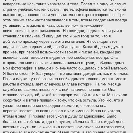
невероятные испытания характера и тела. Попал я в одну из самых
строгих учебных частей страны, где телефоны выдаются только на
выходные, а посещения и увольнительные строго запрещены. При
этом режим этой части заключался в том, чтобы солдат был всегда
уставший. Это жизнь в, казалось, вечном изнеможении:
психологическом и физическом. Но шли дни, недели, месяцы и я
становился сильнее. Я ощущал это и был горд за то, что я
доблестно прохожу через все эти испытания. Я посвящал этот
подвиг своим родным и ей, своей девушке. Каждый день я думал
про неё, при первой возможности звонил и писал ей, каждый раз
включая свой телефон я видел от неё сообщение, всегда. Она
отправляла мне посылки и писала письма от руки, собирала дома
мои фотографии в альбом и очень часто общалась с моей матерью.
Я был спокоен. Я был уверен, что она меня дождётся, как и клялась.
Пока я служил у неё возникла необходимость снова сменить место
работы и отсюда идет следующая глава истории. На 4-м месяце
службы во взаимоотношениях с ней начались непонятки. Она
становилось другой, какой-то подозрительной для меня. Мы начали
ссориться и в итоге пришли к тому, что она остыла. Уточню, что я
узнал про появление очередного коллеги, с которым она
переписывается, но пока не знал о чем именно. И она не хотела,
чтобы я знал. Я принял этот укол в душу хладнокровно. Было
больно, но в той части, где я служил, «больно» было каждый день,
поэтом ты чуть ли не живешь в постоянном отчаянии и готовности,
что сейчас всё пойдет не так. Я был готов, я это принял и отпустил