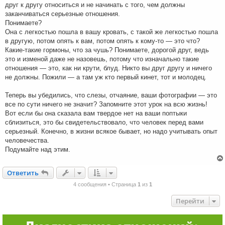
друг к другу относиться и не начинать с того, чем должны
заканчиваться серьезные отношения.
Понимаете?
Она с легкостью пошла в вашу кровать, с такой же легкостью пошла
в другую, потом опять к вам, потом опять к кому-то — это что?
Какие-такие гормоны, что за чушь? Понимаете, дорогой друг, ведь
это и изменой даже не назовешь, потому что изначально такие
отношения — это, как ни крути, блуд. Никто вы друг другу и ничего
не должны. Пожили — а там уж кто первый кинет, тот и молодец.
Теперь вы убедились, что слезы, отчаяние, ваши фотографии — это
все по сути ничего не значит? Запомните этот урок на всю жизнь!
Вот если бы она сказала вам твердое нет на ваши поптыки
сблизиться, это бы свидетельствовало, что человек перед вами
серьезный. Конечно, в жизни всякое бывает, но надо учитывать опыт
человечества.
Подумайте над этим.
Ответить
О
т
в
е
т
и
т
ь
4 сообщения • Страница
1
из
1
Перейти