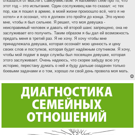
отказался от мысли с самоубийством. Я напомнил себе про то, что
этот год – это испытание. Один сослуживец как-то сказал: «с тех
пор, как я пошел в армию, в моей жизни произошло всё, чего я не
хотел» и я осознал, что я должен это пройти до конца. Это нужно
мне, чтобы я был сильнее. Я решил, что моя девушка -
неисправимый человек и давать ей второй шанс запрещено, она не
заслуживает его получить. Таким образом я бы дал ей возможность
предать меня в третий раз. Я не хочу. Я хочу чтобы мне
принадлежала девушка, которая осознаёт мою ценность и цену
своих слов и поступков, которая будет надёжным спутником. Я хочу,
чтобы мой подвиг в виде службы был посвящен девушке, которая
этого заслуживает. Очень надеюсь, что скорее забуду всю эту
историю, перестану думать о ней и буду дальше озадачен только
боевыми задачами и о том, хорошо ли свой день провела моя мать.