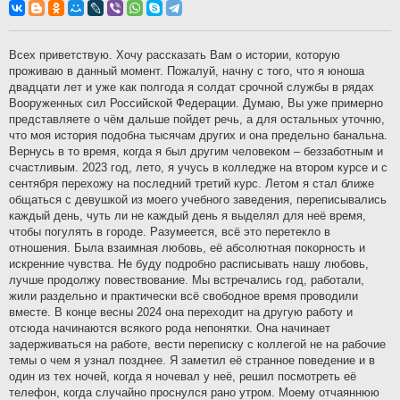
о
б
щ
е
н
Всех приветствую. Хочу рассказать Вам о истории, которую
и
проживаю в данный момент. Пожалуй, начну с того, что я юноша
е
двадцати лет и уже как полгода я солдат срочной службы в рядах
Вооруженных сил Российской Федерации. Думаю, Вы уже примерно
представляете о чём дальше пойдет речь, а для остальных уточню,
что моя история подобна тысячам других и она предельно банальна.
Вернусь в то время, когда я был другим человеком – беззаботным и
счастливым. 2023 год, лето, я учусь в колледже на втором курсе и с
сентября перехожу на последний третий курс. Летом я стал ближе
общаться с девушкой из моего учебного заведения, переписывались
каждый день, чуть ли не каждый день я выделял для неё время,
чтобы погулять в городе. Разумеется, всё это перетекло в
отношения. Была взаимная любовь, её абсолютная покорность и
искренние чувства. Не буду подробно расписывать нашу любовь,
лучше продолжу повествование. Мы встречались год, работали,
жили раздельно и практически всё свободное время проводили
вместе. В конце весны 2024 она переходит на другую работу и
отсюда начинаются всякого рода непонятки. Она начинает
задерживаться на работе, вести переписку с коллегой не на рабочие
темы о чем я узнал позднее. Я заметил её странное поведение и в
один из тех ночей, когда я ночевал у неё, решил посмотреть её
телефон, когда случайно проснулся рано утром. Моему отчаяннюю