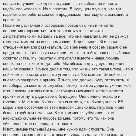
нельзя и лучший выход из ситуации — это забыть её и найти
надёжного человека. Но я простил. В будущем я узнал, что тот
паренек с ее работы сам её и продинамил, поэтому она вспомнила
про меня.
После её раскаяния я осторожно проводил с ней и не хотел
полностью открываться, я хотел знать что ею движет:
действительно ли ей жаль за всё, что она наделала или её движут
гормоны, мимолетные воспоминания. Я доверился ей и наши
отношения начали развиваться. Со временем я совсем забыл о её
предательстве и осенью мы жили вместе, это был наш первый опыт
сожительства. Мы работали, отдыхали вместе и наша любовь
сверкала ярче, чем когда-либо. Мы обожали друг друга, верили в
наши отношения. Но всё дело в том, что жизнь это такая штука, что в
ней может произойти всё что угодно в любой момент. Зимой меня
внезапно забирают в армию. Я знал, что должен буду отслужить, я
не собирался косить от службы, потому что мои деды служили, мой
отец служил и чтобы стать настоящим мужчиной я тоже должен
пройти этот путь ради своего будущего. Она сильно плакала и
горевала. Мне жаль было на это смотреть, это было ужасно. Её
моральное состояние от этой новости сильно пошатнулось и она
была в глубоком отчаянии. В этот момент я убедился в том,
насколько сильна её любовь ко мне, потому что то, как она
убивалась, мне не передать в тексте.
И вот, знаменательный день, мне нужно идти служить. Она
проводила меня вместе с отцом и я уехал туда, где меня ждали