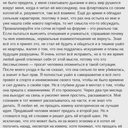
не было предела, у меня схватывало дыхание и весь мир рушился
вокруг меня, когда я читал её мессенджер, она флиртовала со своим
коллегой и, разумеется, там всё взаимно. Ещё до армии я обладал
сильным характером, поэтому я знал, что раз она остыла ко мне и
уже нашла себе нового партнёра, то нет смысла что-то обсуждать.
Проанализируйте эти сотни историй на форуме – это реально так.
Если пытаться выяснять отношения и унижаться, спрашивая почему
ты мне изменяешь, нормальные взаимоотношения не вернуть. Зная
всё это я принял это, не стал её будить и общаться и в тишине ушёл
из квартиры, жалея о том, что она поддалась искушению и планы на
будущее разрушены. Я очень хотел всё исправить, но в то же время
любой ценой отвлекал себя от этой мысли, потому что это
бессмысленно — просит человека опомниться в такой ситуации.
После моего ухода я бы не сказал, что она сильно по мне убивалась,
а значит я был прав. Я полностью ушёл в саморазвитие и всё лето
провёл в спорте и изнеможении своего тела, чтобы не было времени
и сил думать о своём горе. Но в глубине души я мечтал о том, чтобы
она пришла с извинениями. И это произошло. Через два-три месяца
она выходит на связь и умоляет меня простить, раскаивается. Моё
сознание в тот момент раскалывалось на части, я не знал что
делать. Я любил её, но прощать измену категорически не лучшая
идея. Предавший человек может предать и второй раз. Но я
сломался под её слезами и решил дать ей второй шанс. Не
исключаю, что это может быть из-за моего эгоизма и я хотел её
получить назад, несмотря на измену, хотя понимал, что прощать её