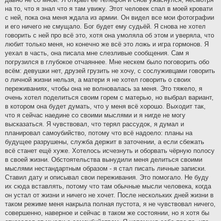
на то, что я знал что я там увижу. Этот человек спал в моей кровати
с ней, пока она меня ждала из армии. Он видел все мои фотографии
и его ничего не смущало. Бог будет ему судьёй. Я снова не хотел
говорить с ней про всё это, хотя она умоляла об этом и уверяла, что
любит только меня, но конечно же всё это ложь и игра гормонов. Я
уехал в часть, она писала мне слезливые сообщения. Сам я
погрузился в глубокое отчаяннее. Мне нескем было поговорить обо
всём: девушки нет, друзей грузить не хочу, с сослуживцами говорить
о личной жизни нельзя, а матери я не хотел говорить о своих
переживаниях, чтобы она не волновалась за меня. Это тяжело, я
очень хотел поделиться своим горем с матерью, но выбрал вариант,
в котором она будет думать, что у меня всё хорошо. Выходит так,
что я сейчас наедине со своими мыслями и я нигде не могу
высказаться. Я чувствовал, что терял рассудок, я думал и
планировал самоубийство, потому что всё надоело: планы на
будущее разрушены, служба держит в заточении, а если сбежать
всё станет ещё хуже. Хотелось исчезнуть и оборвать чёрную полосу
в своей жизни. Обстоятельства вынудили меня делиться своими
мыслями нестандартным образом - я стал писать личные записки.
Ставил дату и описывал свои переживания. Это помогало. Не буду
их сюда вставлять, потому что там обычные мысли человека, когда
он устал от жизни и ничего не хочет. После нескольких дней жизни в
таком режиме меня накрыла полная пустота, я не чувствовал ничего,
совершенно, наверное и сейчас в таком же состоянии, но я хотя бы