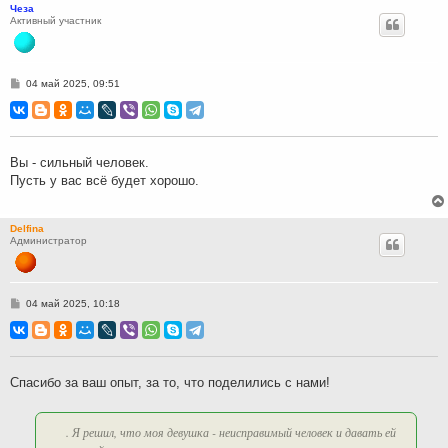
Чеза
Активный участник
С
04 май 2025, 09:51
о
о
б
щ
е
н
Вы - сильный человек.
и
Пусть у вас всё будет хорошо.
е
Delfina
Администратор
С
04 май 2025, 10:18
о
о
б
щ
е
н
Спасибо за ваш опыт, за то, что поделились с нами!
и
е
. Я решил, что моя девушка - неисправимый человек и давать ей