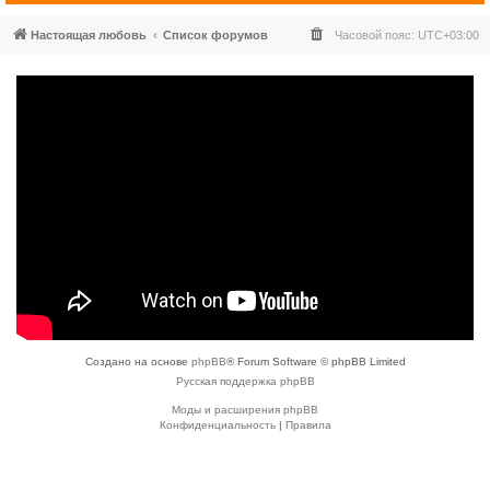
Настоящая любовь
Список форумов
Часовой пояс:
UTC+03:00
Создано на основе
phpBB
® Forum Software © phpBB Limited
Русская поддержка phpBB
Моды и расширения phpBB
Конфиденциальность
|
Правила