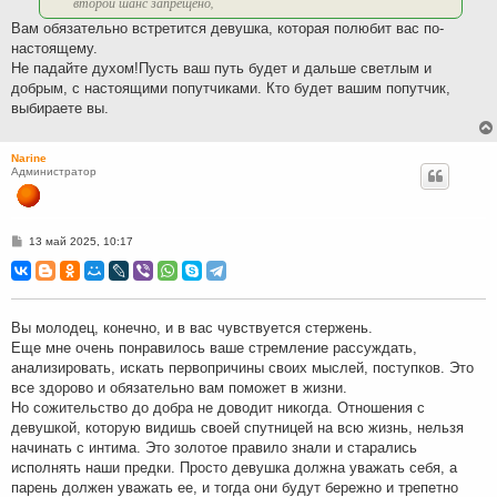
второй шанс запрещено,
Вам обязательно встретится девушка, которая полюбит вас по-
настоящему.
Не падайте духом!Пусть ваш путь будет и дальше светлым и
добрым, с настоящими попутчиками. Кто будет вашим попутчик,
выбираете вы.
Narine
Администратор
С
13 май 2025, 10:17
о
о
б
щ
е
н
Вы молодец, конечно, и в вас чувствуется стержень.
и
Еще мне очень понравилось ваше стремление рассуждать,
е
анализировать, искать первопричины своих мыслей, поступков. Это
все здорово и обязательно вам поможет в жизни.
Но сожительство до добра не доводит никогда. Отношения с
девушкой, которую видишь своей спутницей на всю жизнь, нельзя
начинать с интима. Это золотое правило знали и старались
исполнять наши предки. Просто девушка должна уважать себя, а
парень должен уважать ее, и тогда они будут бережно и трепетно