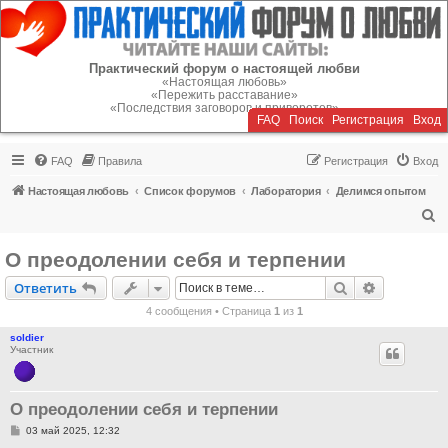
Регистрация
Практический форум о настоящей любви
«Настоящая любовь»
«Пережить расставание»
«Последствия заговоров и приворотов»
FAQ
Поиск
Р
е
г
и
с
т
р
а
ц
и
я
Вход
FAQ
Правила
Р
е
г
и
с
т
р
а
ц
и
я
Вход
Настоящая любовь
Список форумов
Лаборатория
Делимся опытом
П
о
О преодолении себя и терпении
и
Ответить
Поиск
Расширен
О
т
в
е
т
и
т
ь
с
4 сообщения • Страница
1
из
1
к
soldier
Участник
О преодолении себя и терпении
С
03 май 2025, 12:32
о